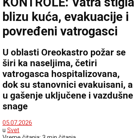
KONTROLE: Vatra stigla
blizu kuća, evakuacije i
povređeni vatrogasci
U oblasti Oreokastro požar se
širi ka naseljima, četiri
vatrogasca hospitalizovana,
dok su stanovnici evakuisani, a
u gašenje uključene i vazdušne
snage
05.07.2026
u
Svet
Vreme čitanja: 3 min čitanja