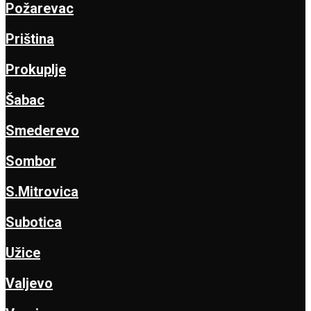
Požarevac
Priština
Prokuplje
Šabac
Smederevo
Sombor
S.Mitrovica
Subotica
Užice
Valjevo