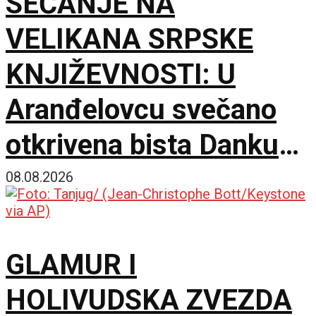
SEĆANJE NA
VELIKANA SRPSKE
KNJIŽEVNOSTI: U
Aranđelovcu svečano
otkrivena bista Danku
Popoviću
08.08.2026
GLAMUR I
HOLIVUDSKA ZVEZDA