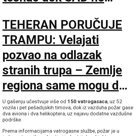
ispuni šest uslova
TEHERAN PORUČUJE
TRAMPU: Velajati
pozvao na odlazak
stranih trupa – Zemlje
regiona same mogu da
osiguraju bezbednost
U gašenju učestvuje više od
150 vatrogasaca
, uz 52
vozila i pet pešadijskih timova, dok iz vazduha požar gase
dva aviona i dva helikoptera, uz najavu dodatne vazdušne
podrške.
Prema informacijama vatrogasne službe, požar je u