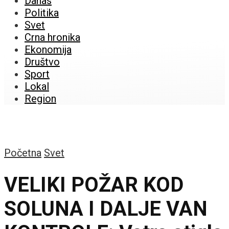
Danas
Politika
Svet
Crna hronika
Ekonomija
Društvo
Sport
Lokal
Region
Početna
Svet
VELIKI POŽAR KOD
SOLUNA I DALJE VAN