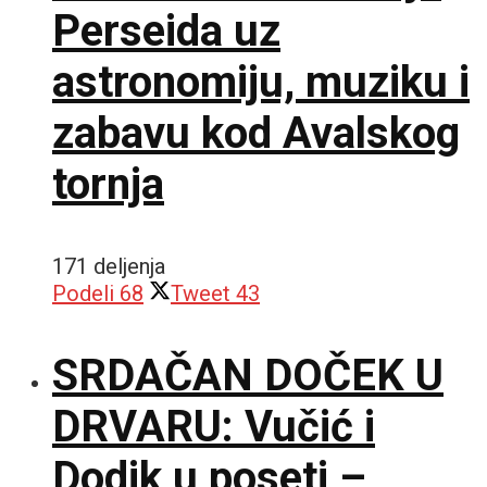
Perseida uz
astronomiju, muziku i
zabavu kod Avalskog
tornja
171 deljenja
Podeli
68
Tweet
43
SRDAČAN DOČEK U
DRVARU: Vučić i
Dodik u poseti –