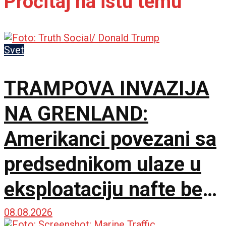
Pročitaj na istu temu
Svet
TRAMPOVA INVAZIJA
NA GRENLAND:
Amerikanci povezani sa
predsednikom ulaze u
eksploataciju nafte bez
dozvole
08.08.2026