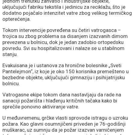
jednom trenutku zahvatio i industrijske objekte,
uključujući fabriku tekstila i jedinicu za reciklažu, što je
dodatno pojačalo intenzitet vatre zbog velikog termičkog
opterećenja.
Tokom intervencije povređena su četiri vatrogasca –
trojica su zbog problema sa disanjem izazvanih dimom
prevezena u bolnicu, dok je jedan zadobio ortopedsku
povredu. Svi su hospitalizovani i nalaze se u stabilnom
stanju.
Evakuisana je i ustanova za hronične bolesnike „Sveti
Pantelejmon“, iz koje je oko 150 korisnika premešteno u
bezbedne objekte, uključujući gimnaziju i psihijatrijsku
bolnicu.
Vatrogasne ekipe tokom dana nastavljaju da rade na
sanaciji požarišta i hlađenju kritičnih tačaka kako bi
sprečile ponovno aktiviranje vatre.
U međuvremenu, grčke vlasti sprovode istragu o uzroku
požara. Kao glavni osumnjičeni priveden je 76-godišnji
muškarac, uz sumnju da je požar izazvan varničenjem