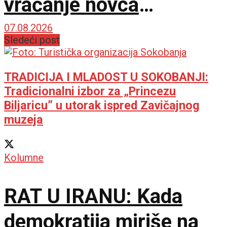
vraćanje novca
omogućilo bi mir u
07.08.2026
Sledeći post
Ukrajini
TRADICIJA I MLADOST U SOKOBANJI:
Tradicionalni izbor za „Princezu
Biljaricu” u utorak ispred Zavičajnog
muzeja
Kolumne
RAT U IRANU: Kada
demokratija miriše na