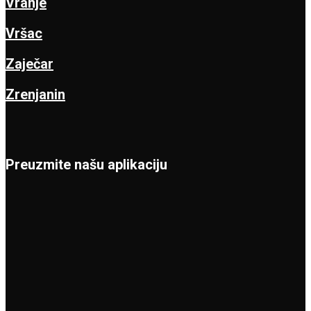
Vranje
Vršac
Zaječar
Zrenjanin
Preuzmite našu aplikaciju