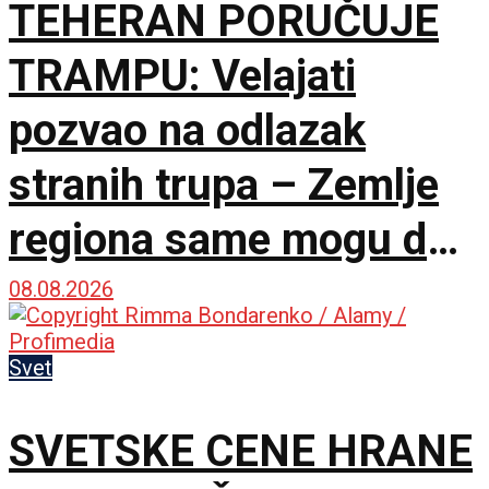
TEHERAN PORUČUJE
TRAMPU: Velajati
pozvao na odlazak
stranih trupa – Zemlje
regiona same mogu da
osiguraju bezbednost
08.08.2026
Svet
SVETSKE CENE HRANE