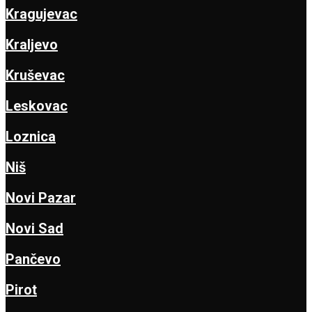
Kragujevac
Kraljevo
Kruševac
Leskovac
Loznica
Niš
Novi Pazar
Novi Sad
Pančevo
Pirot