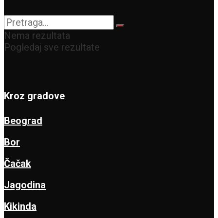
rešenjima
Nema rezultata
Pogledaj sve rezultate
Kroz gradove
Beograd
Bor
Čačak
Jagodina
Kikinda