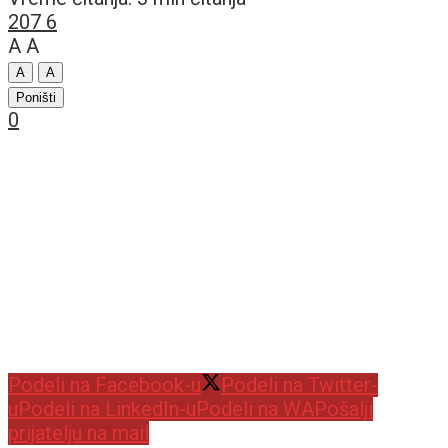
207
6
A
A
A
A
Poništi
0
Podeli na Facebook-u
Podeli na Twitter-
u
Podeli na LinkedIn-u
Podeli na WA
Pošalji
prijatelju na mail