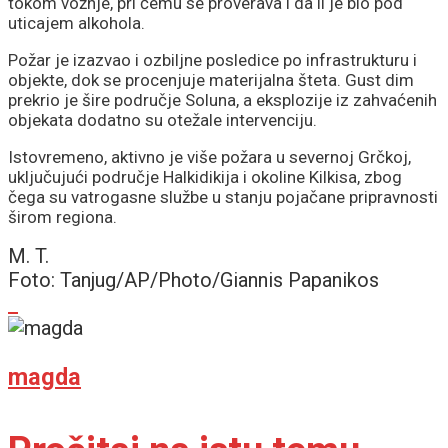
tokom vožnje, pri čemu se proverava i da li je bio pod
uticajem alkohola.
Požar je izazvao i ozbiljne posledice po infrastrukturu i
objekte, dok se procenjuje materijalna šteta. Gust dim
prekrio je šire područje Soluna, a eksplozije iz zahvaćenih
objekata dodatno su otežale intervenciju.
Istovremeno, aktivno je više požara u severnoj Grčkoj,
uključujući područje Halkidikija i okoline Kilkisa, zbog
čega su vatrogasne službe u stanju pojačane pripravnosti
širom regiona.
M. T.
Foto: Tanjug/AP/Photo/Giannis Papanikos
magda