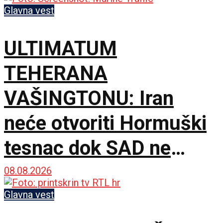
Glavna vest
ULTIMATUM
TEHERANA
VAŠINGTONU: Iran
neće otvoriti Hormuški
tesnac dok SAD ne
ispuni šest uslova
08.08.2026
Glavna vest