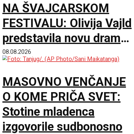
NA ŠVAJCARSKOM
FESTIVALU: Olivija Vajld
predstavila novu dramu
na 79. izdanju u
08.08.2026
Lokarnu
MASOVNO VENČANJE
O KOME PRIČA SVET:
Stotine mladenca
izgovorile sudbonosno