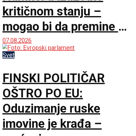
kritičnom stanju –
mogao bi da premine u
svakom trenutku
07.08.2026
Svet
FINSKI POLITIČAR
OŠTRO PO EU:
Oduzimanje ruske
imovine je krađa –