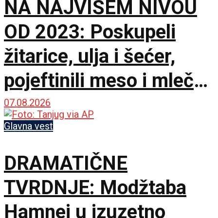
NA NAJVIŠEM NIVOU
OD 2023: Poskupeli
žitarice, ulja i šećer,
pojeftinili meso i mlečni
proizvodi
07.08.2026
Glavna vest
DRAMATIČNE
TVRDNJE: Modžtaba
Hamnei u izuzetno