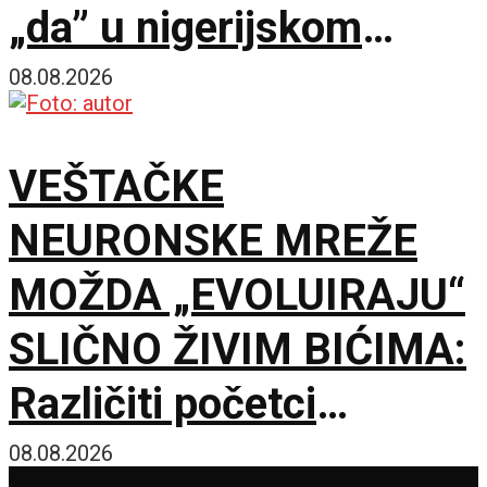
„da” u nigerijskom
gradu Kano
08.08.2026
VEŠTAČKE
NEURONSKE MREŽE
MOŽDA „EVOLUIRAJU“
SLIČNO ŽIVIM BIĆIMA:
Različiti početci
završavaju u sličnim
08.08.2026