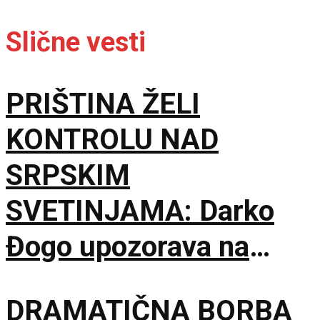
Slične vesti
PRIŠTINA ŽELI
KONTROLU NAD
SRPSKIM
SVETINJAMA: Darko
Đogo upozorava na
opasne namere
DRAMATIČNA BORBA
uvođenja licenciranih