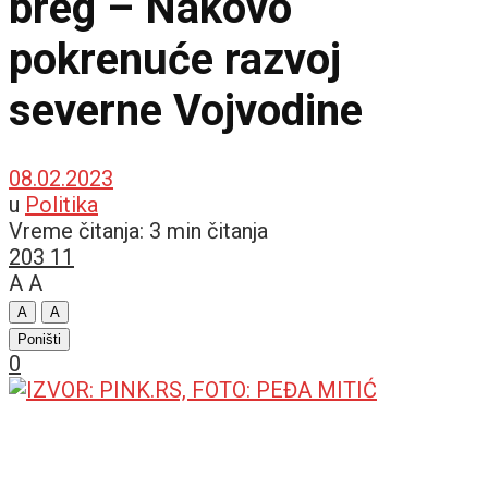
breg – Nakovo
pokrenuće razvoj
severne Vojvodine
08.02.2023
u
Politika
Vreme čitanja: 3 min čitanja
203
11
A
A
A
A
Poništi
0