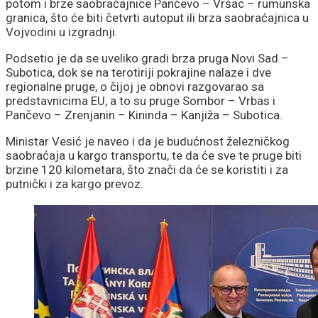
potom i brze saobraćajnice Pančevo – Vršac – rumunska
granica, što će biti četvrti autoput ili brza saobraćajnica u
Vojvodini u izgradnji.
Podsetio je da se uveliko gradi brza pruga Novi Sad –
Subotica, dok se na terotiriji pokrajine nalaze i dve
regionalne pruge, o čijoj je obnovi razgovarao sa
predstavnicima EU, a to su pruge Sombor – Vrbas i
Pančevo – Zrenjanin – Kininda – Kanjiža – Subotica.
Ministar Vesić je naveo i da je budućnost železničkog
saobraćaja u kargo transportu, te da će sve te pruge biti
brzine 120 kilometara, što znači da će se koristiti i za
putnički i za kargo prevoz.