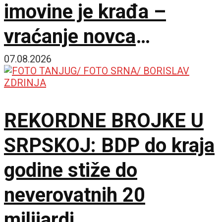
imovine je krađa –
vraćanje novca
omogućilo bi mir u
07.08.2026
Ukrajini
REKORDNE BROJKE U
SRPSKOJ: BDP do kraja
godine stiže do
neverovatnih 20
milijardi