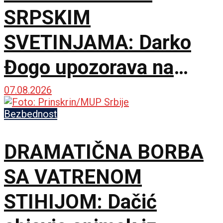
SRPSKIM
SVETINJAMA: Darko
Đogo upozorava na
opasne namere
07.08.2026
uvođenja licenciranih
Bezbednost
vodiča na KiM
DRAMATIČNA BORBA
SA VATRENOM
STIHIJOM: Dačić