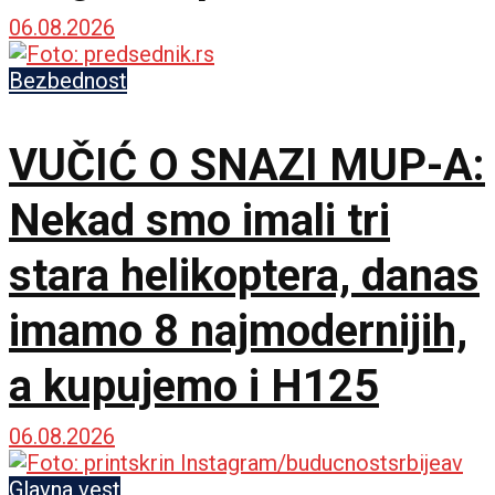
saborci
06.08.2026
Bezbednost
VUČIĆ O SNAZI MUP-A:
Nekad smo imali tri
stara helikoptera, danas
imamo 8 najmodernijih,
a kupujemo i H125
06.08.2026
Glavna vest