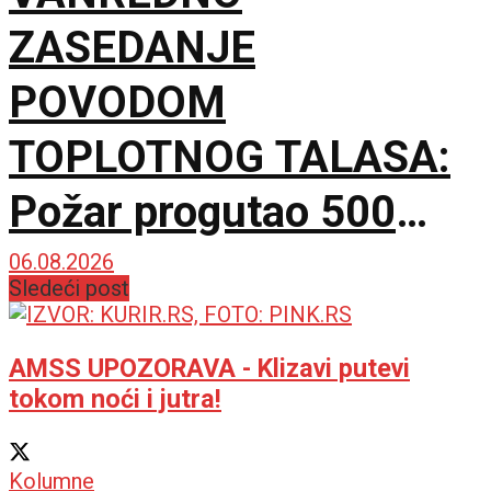
ZASEDANJE
POVODOM
TOPLOTNOG TALASA:
Požar progutao 500
hektara Peščare, sutra
06.08.2026
Sledeći post
nove mere Vlade
AMSS UPOZORAVA - Klizavi putevi
tokom noći i jutra!
Kolumne