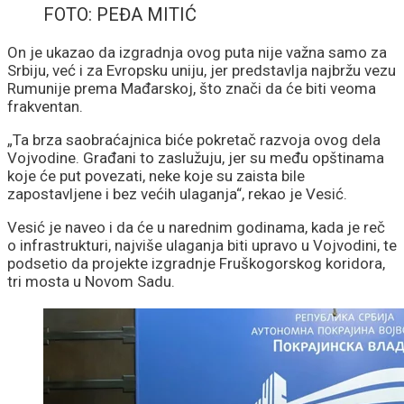
FOTO: PEĐA MITIĆ
On je ukazao da izgradnja ovog puta nije važna samo za
Srbiju, već i za Evropsku uniju, jer predstavlja najbržu vezu
Rumunije prema Mađarskoj, što znači da će biti veoma
frakventan.
„Ta brza saobraćajnica biće pokretač razvoja ovog dela
Vojvodine. Građani to zaslužuju, jer su među opštinama
koje će put povezati, neke koje su zaista bile
zapostavljene i bez većih ulaganja“, rekao je Vesić.
Vesić je naveo i da će u narednim godinama, kada je reč
o infrastrukturi, najviše ulaganja biti upravo u Vojvodini, te
podsetio da projekte izgradnje Fruškogorskog koridora,
tri mosta u Novom Sadu.