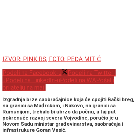
IZVOR: PINK.RS, FOTO: PEĐA MITIĆ
Podeli na Facebook-u
Podeli na Twitter-
u
Podeli na LinkedIn-u
Podeli na WA
Pošalji
prijatelju na mail
Izgradnja brze saobraćajnice koja će spojiti Bački breg,
na granici sa Mađrskom, i Nakovo, na granici sa
Rumunijom, trebalo bi ubrzo da počnu, a taj put
pokrenuće razvoj severa Vojvodine, poručio je u
Novom Sadu ministar građevinarstva, saobraćaja i
infrastrukure Goran Vesić.