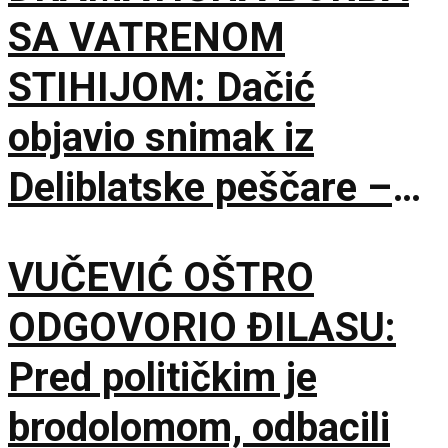
SA VATRENOM
vodiča na KiM
STIHIJOM: Dačić
objavio snimak iz
Deliblatske peščare –
ubačena i tri helikoptera
VUČEVIĆ OŠTRO
ODGOVORIO ĐILASU:
Pred političkim je
brodolomom, odbacili