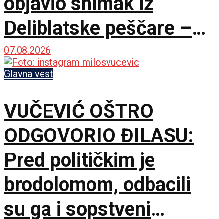
objavio snimak iz
Deliblatske peščare –
ubačena i tri helikoptera
07.08.2026
Glavna vest
VUČEVIĆ OŠTRO
ODGOVORIO ĐILASU:
Pred političkim je
brodolomom, odbacili
su ga i sopstveni