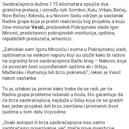
Saobraćajnica dužine 175 kilometara spojiće dva
granična prelaza, i između njih Sombor, Kulu, Vrbas, Bečej,
Novi Bečej i Kikindu, a u Novom Sadu održan je sastanak
Radne grupe koja je pratiti realizaciju tog projekta, a koju
čine ministar
Vesić,
predsednik Pokrajinske vlade Igor
Mirović, predstavnici pokrajinskih institucija, opština,
republičkih preduzeća, arheolozi…
„Zahvalan sam Igoru Miroviću i svima u Pokrajinskoj vladi,
opštinama na velikom naporu koji su uložili kako bi radovi
na izgradnji brze saobraćajnice Bački breg – Nakovo, koja
će povezati šest vojvođanskih opština ali i Srbiju,
Mađarsku i Rumuniju bili brzo pokrenuti“, rekao je Vesić
nakon sastanka.
To je, istakao je, primer kako treba da se radi, jer će
Radna grupa probleme rešavati u hodu, što garantuje da
će brza saobraćajnica, najduža u Srbiji koja će se graditi
kao jedan projekat, biti brzo završena i promeniti život
ljudima u tom delu Vojvodine.
„Svaki autoput ili brza saobraćajnuca nisu samo
saobraćajno povezivanje, već znače nove investicije,