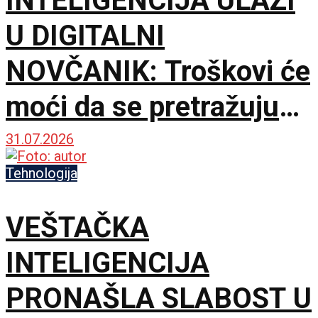
INTELIGENCIJA ULAZI
U DIGITALNI
NOVČANIK: Troškovi će
moći da se pretražuju
običnim pitanjem
31.07.2026
Tehnologija
VEŠTAČKA
INTELIGENCIJA
PRONAŠLA SLABOST U