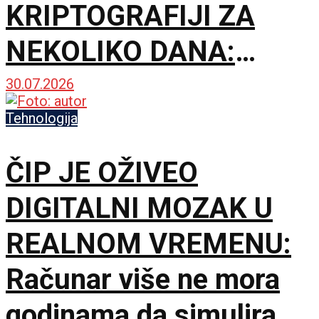
KRIPTOGRAFIJI ZA
NEKOLIKO DANA:
Lozinke nisu probijene,
30.07.2026
ali upozorenje je
Tehnologija
ozbiljno
ČIP JE OŽIVEO
DIGITALNI MOZAK U
REALNOM VREMENU:
Računar više ne mora
godinama da simulira