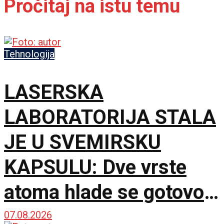
Pročitaj na istu temu
Tehnologija
LASERSKA
LABORATORIJA STALA
JE U SVEMIRSKU
KAPSULU: Dve vrste
atoma hlade se gotovo
do apsolutne nule
07.08.2026