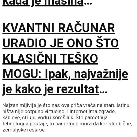
kada je mašina
pogrešila
KVANTNI RAČUNAR
URADIO JE ONO ŠTO
KLASIČNI TEŠKO
MOGU: Ipak, najvažnije
je kako je rezultat
proveren
Najzanimljivije je što nas ova priča vraća na staru istinu:
ništa nije potpuno virtuelno. I internet ima zgrade,
kablove, struju, vodu i komšiluk. Što pametnija
tehnologija postaje, to pametnije mora da koristi obične,
zemaljske resurse.