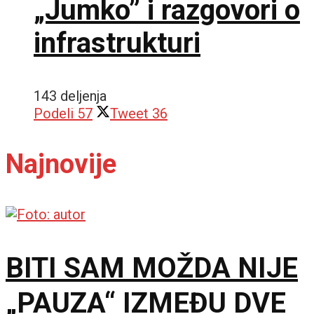
„Jumko” i razgovori o
infrastrukturi
143 deljenja
Podeli
57
Tweet
36
Najnovije
BITI SAM MOŽDA NIJE
„PAUZA“ IZMEĐU DVE