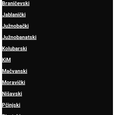
Braničevski
Jablanički
Južnobački
Južnobanatski
Kolubarski
KiM
Mačvanski
Moravički
Nišavski
Pčinjski