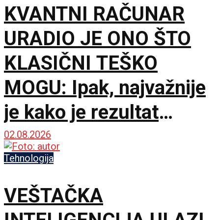
KVANTNI RAČUNAR
URADIO JE ONO ŠTO
KLASIČNI TEŠKO
MOGU: Ipak, najvažnije
je kako je rezultat
proveren
02.08.2026
Tehnologija
VEŠTAČKA