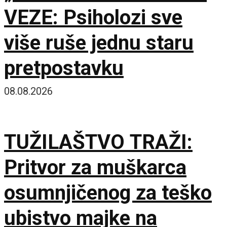
VEZE: Psiholozi sve
više ruše jednu staru
pretpostavku
08.08.2026
TUŽILAŠTVO TRAŽI:
Pritvor za muškarca
osumnjičenog za teško
ubistvo majke na