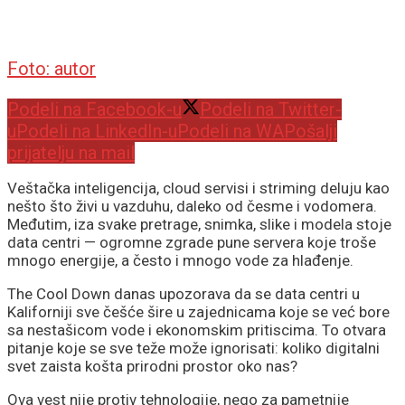
Foto: autor
Podeli na Facebook-u
Podeli na Twitter-
u
Podeli na LinkedIn-u
Podeli na WA
Pošalji
prijatelju na mail
Veštačka inteligencija, cloud servisi i striming deluju kao
nešto što živi u vazduhu, daleko od česme i vodomera.
Međutim, iza svake pretrage, snimka, slike i modela stoje
data centri — ogromne zgrade pune servera koje troše
mnogo energije, a često i mnogo vode za hlađenje.
The Cool Down danas upozorava da se data centri u
Kaliforniji sve češće šire u zajednicama koje se već bore
sa nestašicom vode i ekonomskim pritiscima. To otvara
pitanje koje se sve teže može ignorisati: koliko digitalni
svet zaista košta prirodni prostor oko nas?
Ova vest nije protiv tehnologije, nego za pametnije