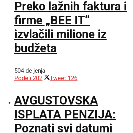
Preko lažnih faktura i
firme „BEE IT“
izvlačili milione iz
budžeta
504 deljenja
Podeli
202
Tweet
126
AVGUSTOVSKA
ISPLATA PENZIJA:
Poznati svi datumi