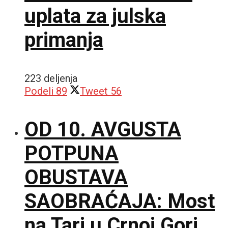
uplata za julska
primanja
223 deljenja
Podeli
89
Tweet
56
OD 10. AVGUSTA
POTPUNA
OBUSTAVA
SAOBRAĆAJA: Most
na Tari u Crnoj Gori