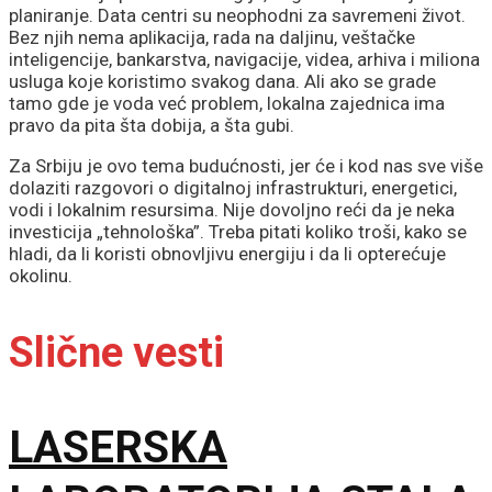
planiranje. Data centri su neophodni za savremeni život.
Bez njih nema aplikacija, rada na daljinu, veštačke
inteligencije, bankarstva, navigacije, videa, arhiva i miliona
usluga koje koristimo svakog dana. Ali ako se grade
tamo gde je voda već problem, lokalna zajednica ima
pravo da pita šta dobija, a šta gubi.
Za Srbiju je ovo tema budućnosti, jer će i kod nas sve više
dolaziti razgovori o digitalnoj infrastrukturi, energetici,
vodi i lokalnim resursima. Nije dovoljno reći da je neka
investicija „tehnološka”. Treba pitati koliko troši, kako se
hladi, da li koristi obnovljivu energiju i da li opterećuje
okolinu.
Slične vesti
LASERSKA