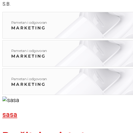
S.B.
sasa