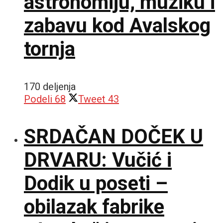
astronomiju, muziku i
zabavu kod Avalskog
tornja
170 deljenja
Podeli
68
Tweet
43
SRDAČAN DOČEK U
DRVARU: Vučić i
Dodik u poseti –
obilazak fabrike