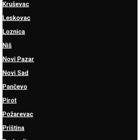
Kruševac
Leskovac
Loznica
Niš
Novi Pazar
Novi Sad
Pančevo
Pirot
Požarevac
Priština