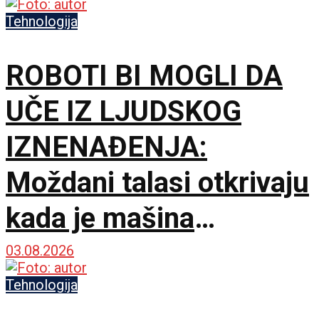
Tehnologija
ROBOTI BI MOGLI DA
UČE IZ LJUDSKOG
IZNENAĐENJA:
Moždani talasi otkrivaju
kada je mašina
pogrešila
03.08.2026
Tehnologija