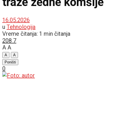
traže žedne komšije
16.05.2026
u
Tehnologija
Vreme čitanja: 1 min čitanja
208
7
A
A
A
A
Poništi
0