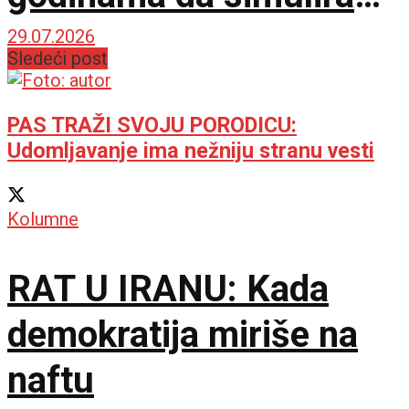
nekoliko sekundi
29.07.2026
Sledeći post
PAS TRAŽI SVOJU PORODICU:
Udomljavanje ima nežniju stranu vesti
Kolumne
RAT U IRANU: Kada
demokratija miriše na
naftu