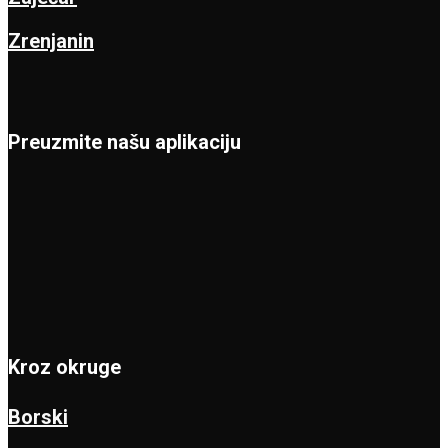
Zrenjanin
Preuzmite našu aplikaciju
Kroz okruge
Borski