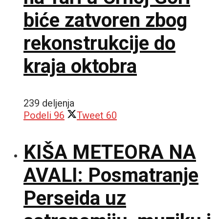
biće zatvoren zbog
rekonstrukcije do
kraja oktobra
239 deljenja
Podeli
96
Tweet
60
KIŠA METEORA NA
AVALI: Posmatranje
Perseida uz