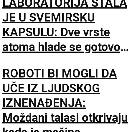
LABORATORIJA STALA
JE U SVEMIRSKU
KAPSULU: Dve vrste
atoma hlade se gotovo
do apsolutne nule
ROBOTI BI MOGLI DA
UČE IZ LJUDSKOG
IZNENAĐENJA:
Moždani talasi otkrivaju