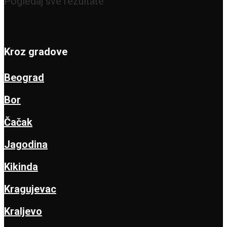
Pogledaj sve rezultate
Kroz gradove
Beograd
Bor
Čačak
Jagodina
Kikinda
Kragujevac
Kraljevo