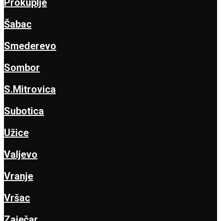
Prokuplje
Šabac
Smederevo
Sombor
S.Mitrovica
Subotica
Užice
Valjevo
Vranje
Vršac
Zaječar