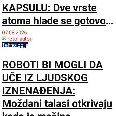
KAPSULU: Dve vrste
atoma hlade se gotovo
do apsolutne nule
07.08.2026
Tehnologija
ROBOTI BI MOGLI DA
UČE IZ LJUDSKOG
IZNENAĐENJA:
Moždani talasi otkrivaju