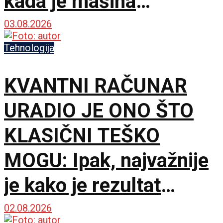
kada je mašina
pogrešila
03.08.2026
Tehnologija
KVANTNI RAČUNAR
URADIO JE ONO ŠTO
KLASIČNI TEŠKO
MOGU: Ipak, najvažnije
je kako je rezultat
proveren
02.08.2026