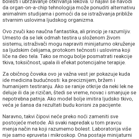
bolesti i ubrzavanje otkrivanja lekova. U najavi se navodi
da organ-on-a-chip tehnologija može ponuditi alternativu
animalnim studijama i pomoći da se istraživanja približe
stvarnim uslovima ljudskog organizma.
Ovo zvuči kao naučna fantastika, ali princip je razumljiv.
Umesto da se lek odmah testira u složenom živom
sistemu, istraživači mogu napraviti minijaturno okruženje
sa ljudskim ćelijama, protokom tečnosti i uslovima koji
liče na deo tela. Tako se mogu bolje posmatrati reakcije
tkiva, toksičnost, upala ili efekat potencijalne terapije.
Za običnog čoveka ovo je važna vest jer pokazuje kuda
ide medicina budućnosti: ka preciznijem, bržem i
humanijem testiranju. Ako se ranije otkrije da neki lek ne
deluje ili da je rizičan, štedi se vreme, novac i smanjuje se
nepotrebna patnja. Ako model bolje imitira ljudsko tkivo,
veća je šansa da rezultati budu korisni za pacijente.
Naravno, takvi čipovi neće preko noći zameniti sve
postojeće metode. Ali svaki napredak u tom pravcu
menja način na koji razumemo bolest. Laboratorija više
nije samo epruveta i mikroskop. Ona postaje minijaturni