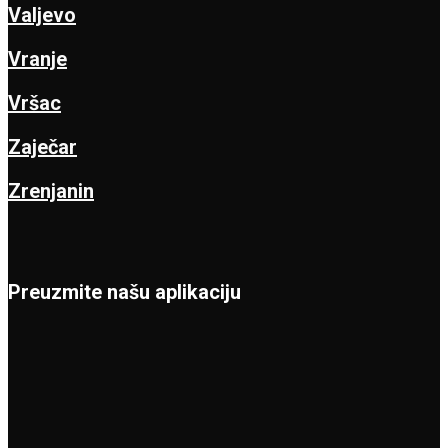
Valjevo
Vranje
Vršac
Zaječar
Zrenjanin
Preuzmite našu aplikaciju