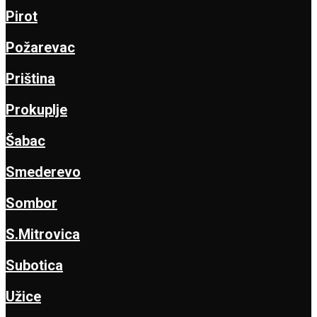
Pirot
Požarevac
Priština
Prokuplje
Šabac
Smederevo
Sombor
S.Mitrovica
Subotica
Užice