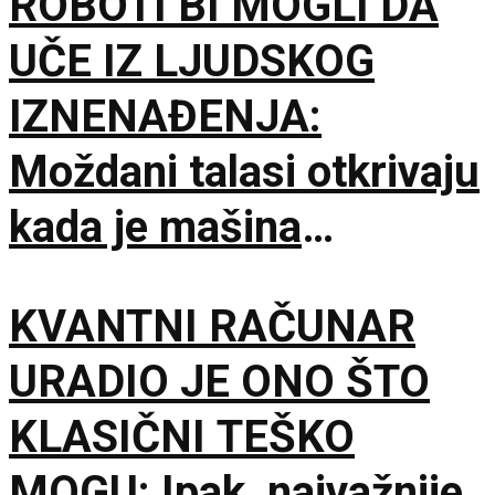
ROBOTI BI MOGLI DA
UČE IZ LJUDSKOG
IZNENAĐENJA:
Moždani talasi otkrivaju
kada je mašina
pogrešila
KVANTNI RAČUNAR
URADIO JE ONO ŠTO
KLASIČNI TEŠKO
MOGU: Ipak, najvažnije