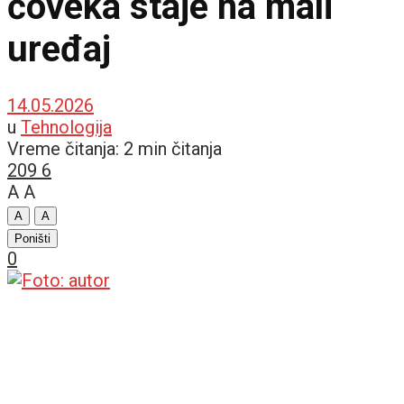
čoveka staje na mali
uređaj
14.05.2026
u
Tehnologija
Vreme čitanja: 2 min čitanja
209
6
A
A
A
A
Poništi
0