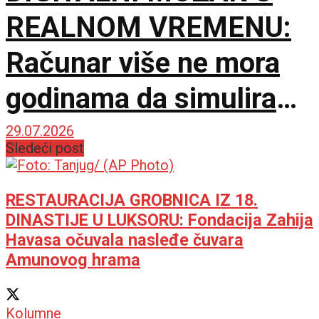
REALNOM VREMENU:
Računar više ne mora
godinama da simulira
nekoliko sekundi
29.07.2026
Sledeći post
RESTAURACIJA GROBNICA IZ 18.
DINASTIJE U LUKSORU: Fondacija Zahija
Havasa očuvala nasleđe čuvara
Amunovog hrama
Kolumne