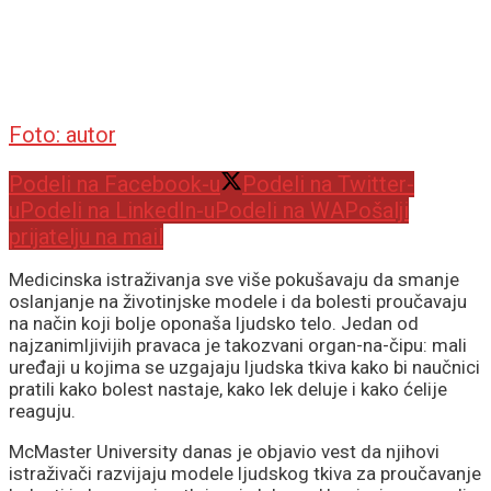
Foto: autor
Podeli na Facebook-u
Podeli na Twitter-
u
Podeli na LinkedIn-u
Podeli na WA
Pošalji
prijatelju na mail
Medicinska istraživanja sve više pokušavaju da smanje
oslanjanje na životinjske modele i da bolesti proučavaju
na način koji bolje oponaša ljudsko telo. Jedan od
najzanimljivijih pravaca je takozvani organ-na-čipu: mali
uređaji u kojima se uzgajaju ljudska tkiva kako bi naučnici
pratili kako bolest nastaje, kako lek deluje i kako ćelije
reaguju.
McMaster University danas je objavio vest da njihovi
istraživači razvijaju modele ljudskog tkiva za proučavanje