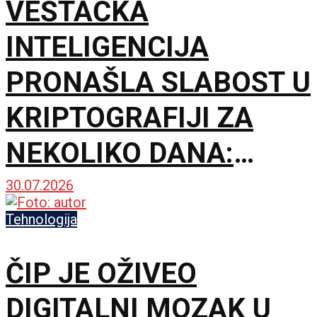
VEŠTAČKA
INTELIGENCIJA
PRONAŠLA SLABOST U
KRIPTOGRAFIJI ZA
NEKOLIKO DANA:
Lozinke nisu probijene,
30.07.2026
ali upozorenje je
Tehnologija
ozbiljno
ČIP JE OŽIVEO
DIGITALNI MOZAK U