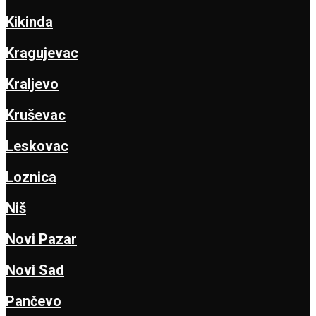
Kikinda
Kragujevac
Kraljevo
Kruševac
Leskovac
Loznica
Niš
Novi Pazar
Novi Sad
Pančevo