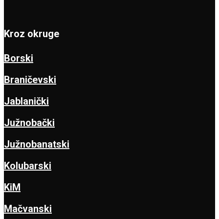
Kroz okruge
Borski
Braničevski
Jablanički
Južnobački
Južnobanatski
Kolubarski
KiM
Mačvanski