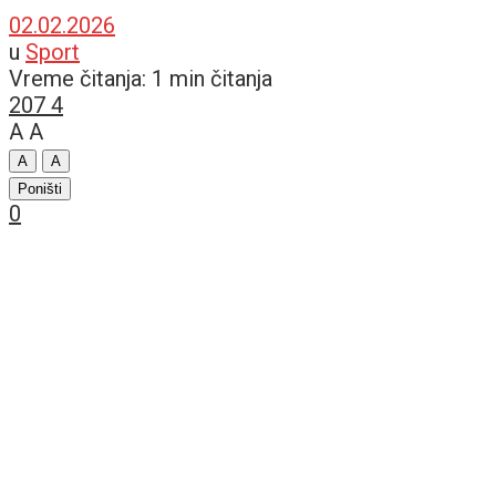
02.02.2026
u
Sport
Vreme čitanja: 1 min čitanja
207
4
A
A
A
A
Poništi
0