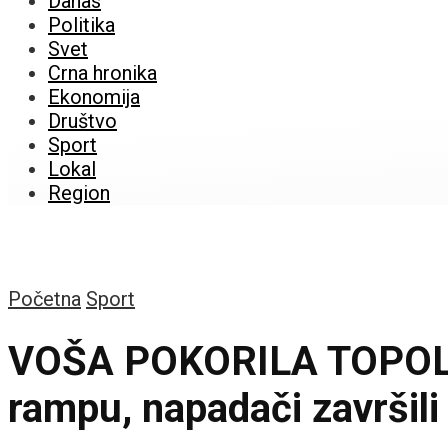
Danas
Politika
Svet
Crna hronika
Ekonomija
Društvo
Sport
Lokal
Region
Početna
Sport
VOŠA POKORILA TOPOLU
rampu, napadači završili