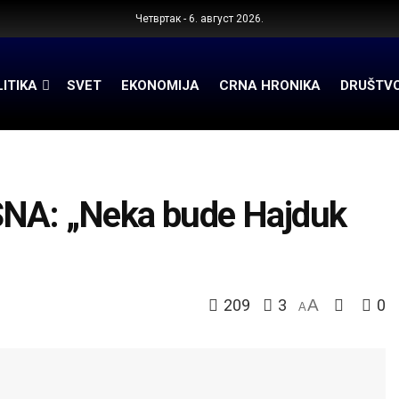
Четвртак - 6. август 2026.
ITIKA
SVET
EKONOMIJA
CRNA HRONIKA
DRUŠTV
A: „Neka bude Hajduk
209
3
A
0
A