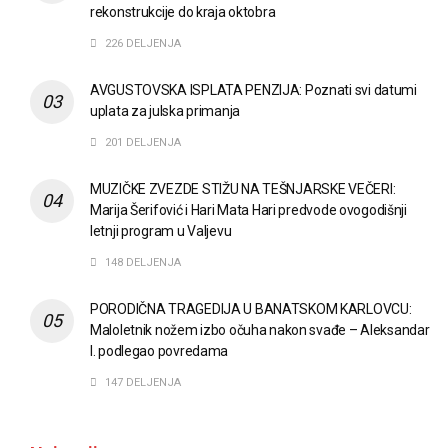
rekonstrukcije do kraja oktobra
226 DELJENJA
AVGUSTOVSKA ISPLATA PENZIJA: Poznati svi datumi
uplata za julska primanja
201 DELJENJA
MUZIČKE ZVEZDE STIŽU NA TEŠNJARSKE VEČERI:
Marija Šerifović i Hari Mata Hari predvode ovogodišnji
letnji program u Valjevu
148 DELJENJA
PORODIČNA TRAGEDIJA U BANATSKOM KARLOVCU:
Maloletnik nožem izbo očuha nakon svađe – Aleksandar
I. podlegao povredama
147 DELJENJA