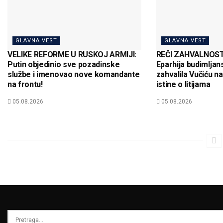
GLAVNA VEST
GLAVNA VEST
VELIKE REFORME U RUSKOJ ARMIJI:
REČI ZAHVALNOSTI
Putin objedinio sve pozadinske
Eparhija budimljan
službe i imenovao nove komandante
zahvalila Vučiću n
na frontu!
istine o litijama
05.08.2026
05.08.2026