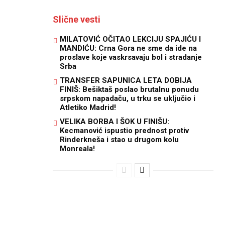
Slične vesti
MILATOVIĆ OČITAO LEKCIJU SPAJIĆU I
MANDIĆU: Crna Gora ne sme da ide na
proslave koje vaskrsavaju bol i stradanje
Srba
TRANSFER SAPUNICA LETA DOBIJA
FINIŠ: Bešiktaš poslao brutalnu ponudu
srpskom napadaču, u trku se uključio i
Atletiko Madrid!
VELIKA BORBA I ŠOK U FINIŠU:
Kecmanović ispustio prednost protiv
Rinderkneša i stao u drugom kolu
Monreala!