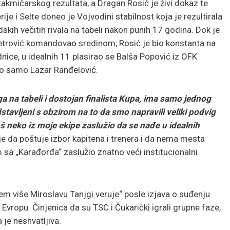
kmičarskog rezultata, a Dragan Rosić je živi dokaz te
ije i Selte doneo je Vojvodini stabilnost koja je rezultirala
ih večitih rivala na tabeli nakon punih 17 godina. Dok je
etrović komandovao sredinom, Rosić je bio konstanta na
ednice, u idealnih 11 plasirao se Balša Popović iz OFK
o samo Lazar Ranđelović.
a na tabeli i dostojan finalista Kupa, ima samo jednog
tavljeni s obzirom na to da smo napravili veliki podvig
oš neko iz moje ekipe zaslužio da se nađe u idealnih
e da poštuje izbor kapitena i trenera i da nema mesta
m sa „Karađorđa“ zaslužio znatno veći institucionalni
m više Miroslavu Tanjgi veruje“ posle izjava o suđenju
a Evropu. Činjenica da su TSC i Čukarički igrali grupne faze,
 je neshvatljiva.