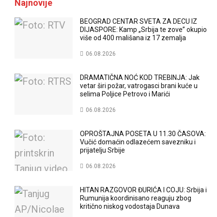
Najnovije
BEOGRAD CENTAR SVETA ZA DECU IZ
DIJASPORE: Kamp „Srbija te zove” okupio
više od 400 mališana iz 17 zemalja
06.08.2026
DRAMATIČNA NOĆ KOD TREBINJA: Jak
vetar širi požar, vatrogasci brani kuće u
selima Poljice Petrovo i Marići
06.08.2026
OPROŠTAJNA POSETA U 11.30 ČASOVA:
Vučić domaćin odlazećem savezniku i
prijatelju Srbije
06.08.2026
HITAN RAZGOVOR ĐURIĆA I COJU: Srbija i
Rumunija koordinisano reaguju zbog
kritično niskog vodostaja Dunava