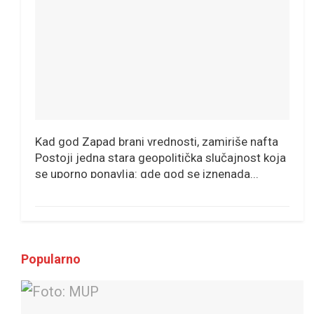
Kad god Zapad brani vrednosti, zamiriše nafta
Postoji jedna stara geopolitička slučajnost koja
se uporno ponavlja: gde god se iznenada...
Popularno