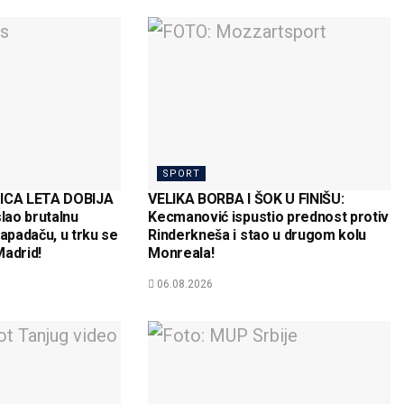
SPORT
CA LETA DOBIJA
VELIKA BORBA I ŠOK U FINIŠU:
slao brutalnu
Kecmanović ispustio prednost protiv
padaču, u trku se
Rinderkneša i stao u drugom kolu
Madrid!
Monreala!
06.08.2026