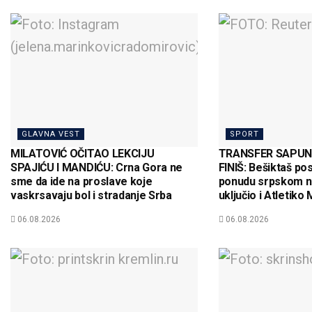
GLAVNA VEST
SPORT
MILATOVIĆ OČITAO LEKCIJU
TRANSFER SAPUNI
SPAJIĆU I MANDIĆU: Crna Gora ne
FINIŠ: Bešiktaš po
sme da ide na proslave koje
ponudu srpskom na
vaskrsavaju bol i stradanje Srba
uključio i Atletiko 
06.08.2026
06.08.2026