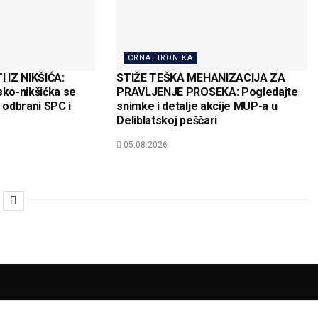
CRNA HRONIKA
 IZ NIKŠIĆA:
STIŽE TEŠKA MEHANIZACIJA ZA
sko-nikšićka se
PRAVLJENJE PROSEKA: Pogledajte
a odbrani SPC i
snimke i detalje akcije MUP-a u
Deliblatskoj peščari
05.08.2026