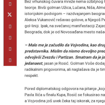
Bez vrhunskog čuvara mreže nema ozbiljnog ta
teorije. Bivši golman Užica, Lučana, Niša, Almer
istorijskim podvigom – razdvajanjem beogradsk
Aleksa Vukanović rešavao golove, a Njegoš P
gol-liniji. Ipak, na svečanoj manifestaciji Zaj
Beograda, dok je od Novosađana mesto naša
– Malo me je začudilo da Vojvodina, kao drug
predstavnika. Mislim da nismo dovoljno preds
odvojivši Zvezdu i Partizan. Smatram da je j
jedanaest
, jasan je Rosić. Golman Voše dodaj
radikalnim prigovorima, ali naglašava da je ti
respekt.
Pored diplomatskog odgovora na pitanje „koje
Pavla Ilića u finalu Kupa, Rosić se fokusirao n
a Vojvodina još uvek čeka taj iskorak, za njega