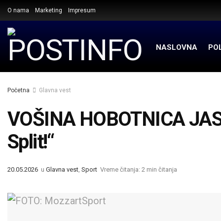
O nama
Marketing
Impresum
NASLOVNA
POL
Početna
Glavna vest
VOŠINA HOBOTNICA JASN
Split!“
20.05.2026
u
Glavna vest
,
Sport
Vreme čitanja: 2 min čitanja