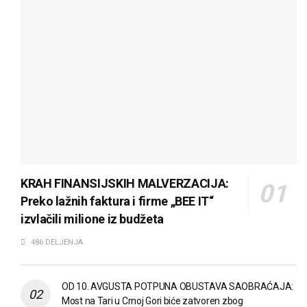
KRAH FINANSIJSKIH MALVERZACIJA:
Preko lažnih faktura i firme „BEE IT“
izvlačili milione iz budžeta
486 DELJENJA
OD 10. AVGUSTA POTPUNA OBUSTAVA SAOBRAĆAJA:
Most na Tari u Crnoj Gori biće zatvoren zbog