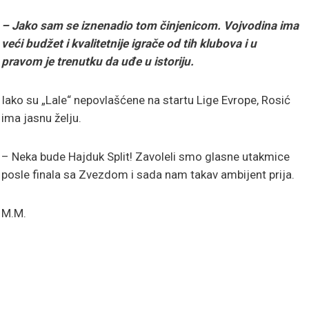
– Jako sam se iznenadio tom činjenicom. Vojvodina ima
veći budžet i kvalitetnije igrače od tih klubova i u
pravom je trenutku da uđe u istoriju.
Iako su „Lale“ nepovlašćene na startu Lige Evrope, Rosić
ima jasnu želju.
– Neka bude Hajduk Split! Zavoleli smo glasne utakmice
posle finala sa Zvezdom i sada nam takav ambijent prija.
M.M.