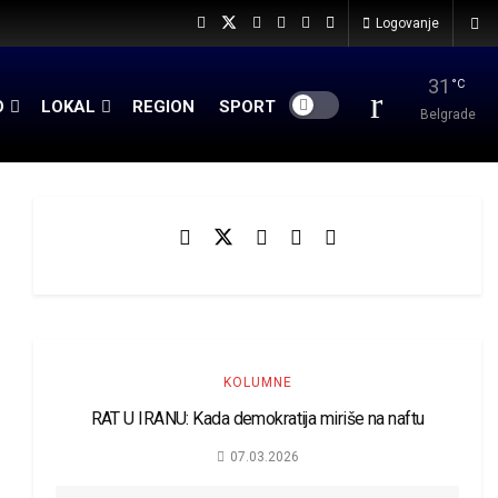
Logovanje
31
°C
O
LOKAL
REGION
SPORT
Belgrade
KOLUMNE
RAT U IRANU: Kada demokratija miriše na naftu
07.03.2026