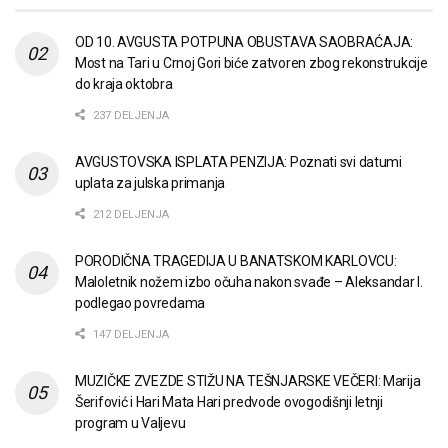
OD 10. AVGUSTA POTPUNA OBUSTAVA SAOBRAĆAJA:
Most na Tari u Crnoj Gori biće zatvoren zbog rekonstrukcije
do kraja oktobra
237 DELJENJA
AVGUSTOVSKA ISPLATA PENZIJA: Poznati svi datumi
uplata za julska primanja
212 DELJENJA
PORODIČNA TRAGEDIJA U BANATSKOM KARLOVCU:
Maloletnik nožem izbo očuha nakon svađe – Aleksandar I.
podlegao povredama
147 DELJENJA
MUZIČKE ZVEZDE STIŽU NA TEŠNJARSKE VEČERI: Marija
Šerifović i Hari Mata Hari predvode ovogodišnji letnji
program u Valjevu