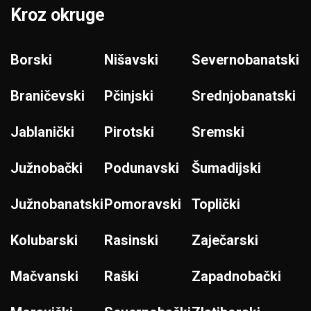
Kroz okruge
Borski
Nišavski
Severnobanatski
Braničevski
Pčinjski
Srednjobanatski
Jablanički
Pirotski
Sremski
Južnobački
Podunavski
Šumadijski
Južnobanatski
Pomoravski
Toplički
Kolubarski
Rasinski
Zaječarski
Mačvanski
Raški
Zapadnobački