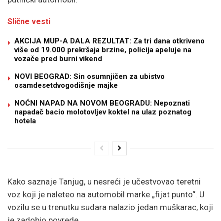
Slične vesti
AKCIJA MUP-A DALA REZULTAT: Za tri dana otkriveno
više od 19.000 prekršaja brzine, policija apeluje na
vozače pred burni vikend
NOVI BEOGRAD: Sin osumnjičen za ubistvo
osamdesetdvogodišnje majke
NOĆNI NAPAD NA NOVOM BEOGRADU: Nepoznati
napadač bacio molotovljev koktel na ulaz poznatog
hotela
Kako saznaje Tanjug, u nesreći je učestvovao teretni
voz koji je naleteo na automobil marke „fijat punto“. U
vozilu se u trenutku sudara nalazio jedan muškarac, koji
je zadobio povrede.