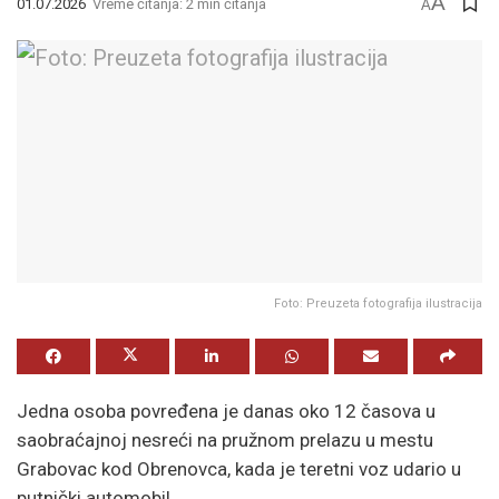
A
01.07.2026
Vreme čitanja: 2 min čitanja
A
Foto: Preuzeta fotografija ilustracija
Jedna osoba povređena je danas oko 12 časova u
saobraćajnoj nesreći na pružnom prelazu u mestu
Grabovac kod Obrenovca, kada je teretni voz udario u
putnički automobil.