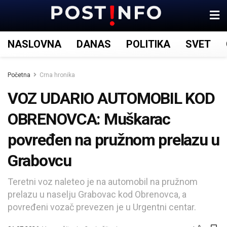
NASLOVNA
DANAS
POLITIKA
SVET
Početna
Crna hronika
VOZ UDARIO AUTOMOBIL KOD
OBRENOVCA: Muškarac
povređen na pružnom prelazu u
Grabovcu
Teretni voz naleteo je na automobil na pružnom
prelazu u naselju Grabovac kod Obrenovca, a
povređeni vozač prevezen je u Urgentni centar.