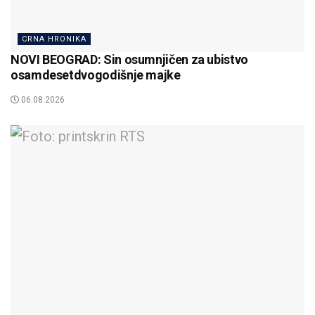
CRNA HRONIKA
NOVI BEOGRAD: Sin osumnjičen za ubistvo
osamdesetdvogodišnje majke
06.08.2026