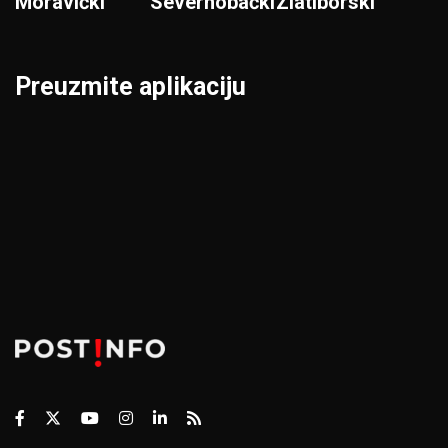
Moravički
Severnobački
Zlatiborski
Preuzmite aplikaciju