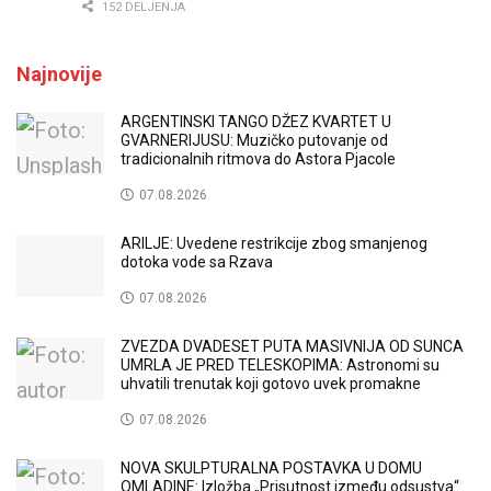
152 DELJENJA
Najnovije
ARGENTINSKI TANGO DŽEZ KVARTET U
GVARNERIJUSU: Muzičko putovanje od
tradicionalnih ritmova do Astora Pjacole
07.08.2026
ARILJE: Uvedene restrikcije zbog smanjenog
dotoka vode sa Rzava
07.08.2026
ZVEZDA DVADESET PUTA MASIVNIJA OD SUNCA
UMRLA JE PRED TELESKOPIMA: Astronomi su
uhvatili trenutak koji gotovo uvek promakne
07.08.2026
NOVA SKULPTURALNA POSTAVKA U DOMU
OMLADINE: Izložba „Prisutnost između odsustva“