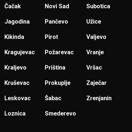
Čačak
Novi Sad
Subotica
Jagodina
Pančevo
Užice
Kikinda
Pirot
Valjevo
Kragujevac
Požarevac
Vranje
Kraljevo
Priština
Vršac
Kruševac
Prokuplje
Zaječar
Leskovac
Šabac
Zrenjanin
Loznica
Smederevo