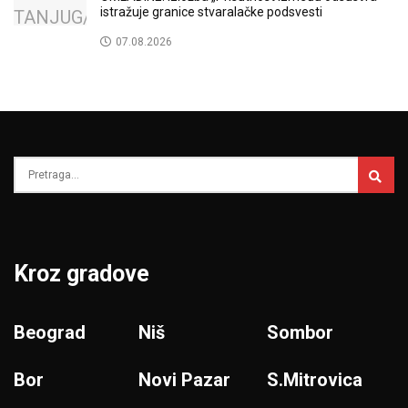
istražuje granice stvaralačke podsvesti
07.08.2026
Kroz gradove
Beograd
Niš
Sombor
Bor
Novi Pazar
S.Mitrovica