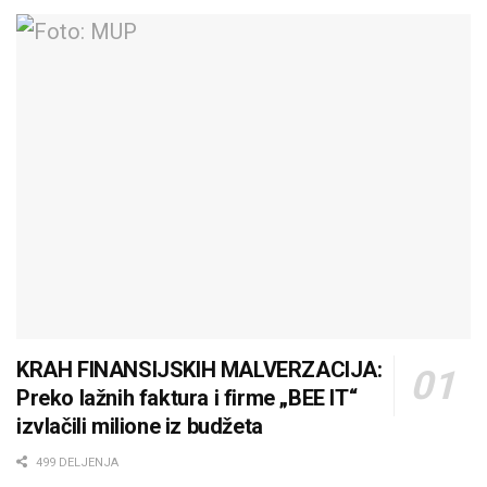
KRAH FINANSIJSKIH MALVERZACIJA:
Preko lažnih faktura i firme „BEE IT“
izvlačili milione iz budžeta
499 DELJENJA