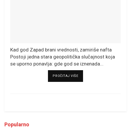
Kad god Zapad brani vrednosti, zamiriše nafta
Postoji jedna stara geopolitička slučajnost koja
se uporno ponavlja: gde god se iznenada...
DETAILS
PROČITAJ VIŠE
Popularno