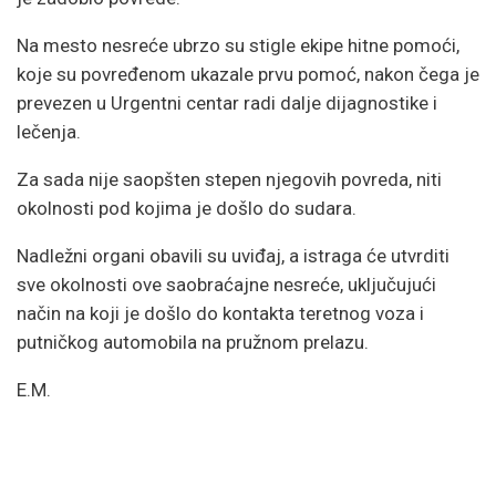
Na mesto nesreće ubrzo su stigle ekipe hitne pomoći,
koje su povređenom ukazale prvu pomoć, nakon čega je
prevezen u Urgentni centar radi dalje dijagnostike i
lečenja.
Za sada nije saopšten stepen njegovih povreda, niti
okolnosti pod kojima je došlo do sudara.
Nadležni organi obavili su uviđaj, a istraga će utvrditi
sve okolnosti ove saobraćajne nesreće, uključujući
način na koji je došlo do kontakta teretnog voza i
putničkog automobila na pružnom prelazu.
E.M.