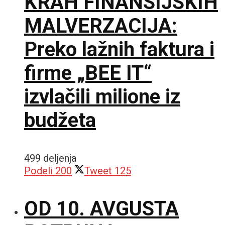
KRAH FINANSIJSKIH
MALVERZACIJA:
Preko lažnih faktura i
firme „BEE IT“
izvlačili milione iz
budžeta
499 deljenja
Podeli
200
Tweet
125
OD 10. AVGUSTA