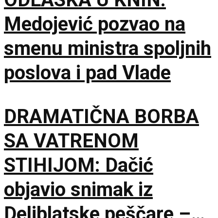
Medojević pozvao na
smenu ministra spoljnih
poslova i pad Vlade
DRAMATIČNA BORBA
SA VATRENOM
STIHIJOM: Dačić
objavio snimak iz
Deliblatske peščare –