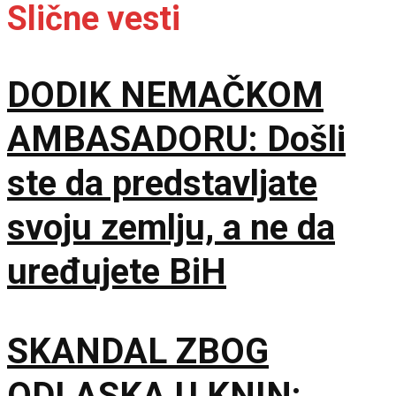
Slične vesti
DODIK NEMAČKOM
AMBASADORU: Došli
ste da predstavljate
svoju zemlju, a ne da
uređujete BiH
SKANDAL ZBOG
ODLASKA U KNIN: