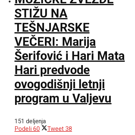
STIŽU NA
TEŠNJARSKE
VEČERI: Marija
Šerifović i Hari Mata
Hari predvode
ovogodišnji letnji
program u Valjevu
151 deljenja
Podeli
60
Tweet
38