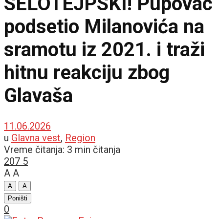
SELOTEJPSKI! Pupovac
podsetio Milanovića na
sramotu iz 2021. i traži
hitnu reakciju zbog
Glavaša
11.06.2026
u
Glavna vest
,
Region
Vreme čitanja: 3 min čitanja
207
5
A
A
A
A
Poništi
0