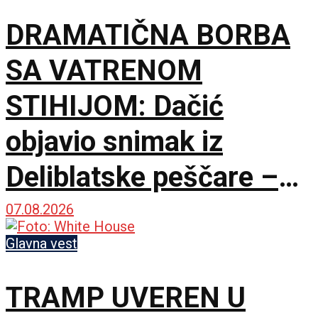
DRAMATIČNA BORBA
SA VATRENOM
STIHIJOM: Dačić
objavio snimak iz
Deliblatske peščare –
ubačena i tri helikoptera
07.08.2026
Glavna vest
TRAMP UVEREN U