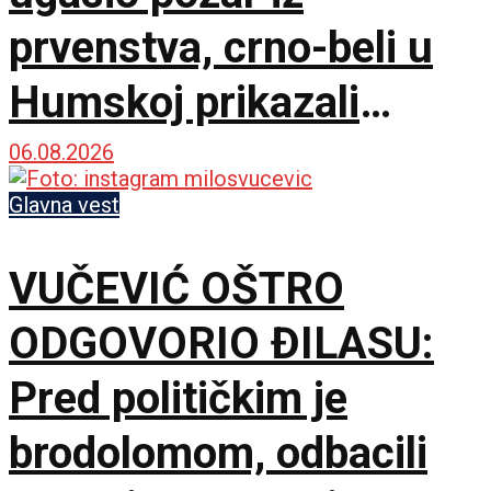
prvenstva, crno-beli u
Humskoj prikazali
najboljih sat vremena u
06.08.2026
sezoni!
Glavna vest
VUČEVIĆ OŠTRO
ODGOVORIO ĐILASU:
Pred političkim je
brodolomom, odbacili