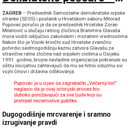
ubačena i tri helikoptera
ZAGREB
– Predsednik Samostalne demokratske srpske
stranke (SDSS) i poslanik u Hrvatskom saboru Milorad
Pupovac poručio je da se predsednik Hrvatske Zoran
Milanović u slučaju ratnog zločinca Branimira Glavaša
mora voditi isključivo zakonskim i moralnim vrednostima.
Nakon što je Visoki krivični sud Hrvatske zvanično
potvrdio sedmogodišnju kaznu zatvora Glavašu za
stravične ratne zločine nad srpskim civilima u Osijeku
1991. godine, brojne nevladine organizacije pokrenule su
oštru inicijativu zahtevajući da mu se hitno oduzmu svi
vojni činovi i državna odlikovanja.
Pupovac je u izjavi za zagrebački „Večernji list“
naglasio da je ovaj istorijski proces bio
duboko ponižavajući za sve ljude koji su
pretrpeli nezamislive gubitke.
Dugogodišnje mrcvarenje i sramno
izrugivanje pravdi