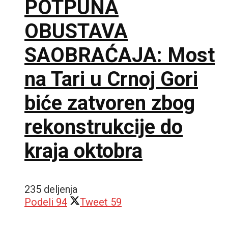
POTPUNA
OBUSTAVA
SAOBRAĆAJA: Most
na Tari u Crnoj Gori
biće zatvoren zbog
rekonstrukcije do
kraja oktobra
235 deljenja
Podeli
94
Tweet
59