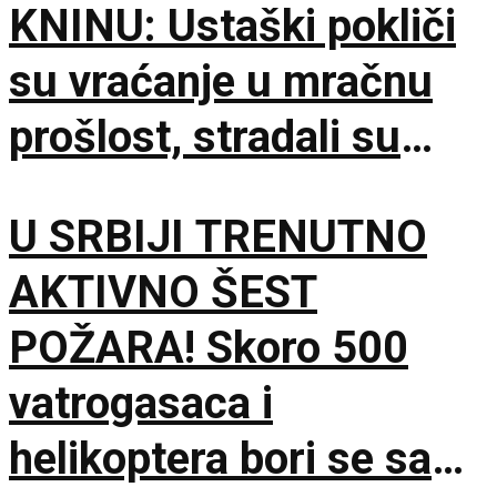
KNINU: Ustaški pokliči
su vraćanje u mračnu
prošlost, stradali su
samo zato što su bili
U SRBIJI TRENUTNO
Srbi
AKTIVNO ŠEST
POŽARA! Skoro 500
vatrogasaca i
helikoptera bori se sa