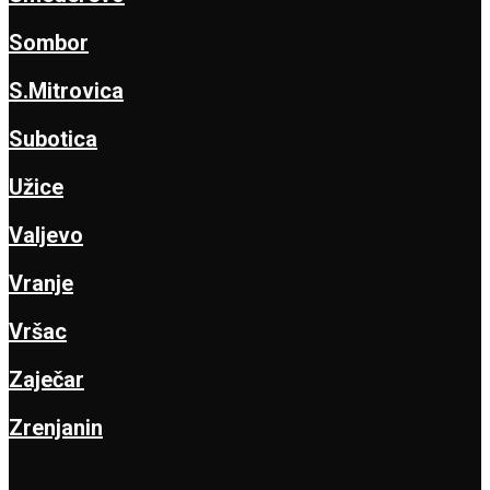
Sombor
S.Mitrovica
Subotica
Užice
Valjevo
Vranje
Vršac
Zaječar
Zrenjanin