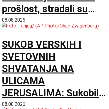
prošlost, stradali su
samo zato što su bili
08.08.2026
Srbi
SUKOB VERSKIH I
SVETOVNIH
SHVATANJA NA
ULICAMA
JERUSALIMA: Sukobili
se ultraortodoksni
08.08.2026