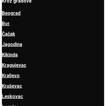
Kroz gradove
Beograd
Bor
Čačak
Jagodina
Kikinda
Kragujevac
Kraljevo
Kruševac
Leskovac