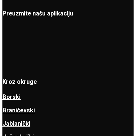
Preuzmite našu aplikaciju
Kroz okruge
Borski
Braničevski
Jablanički