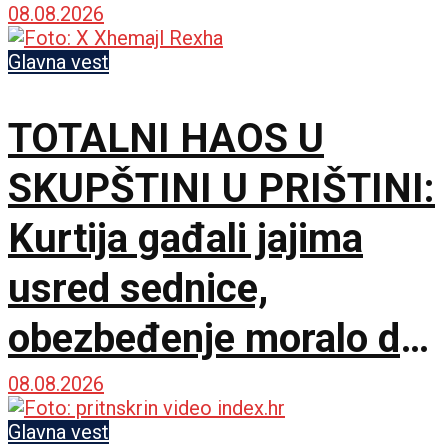
Nismo rivali, već
08.08.2026
partneri
Glavna vest
TOTALNI HAOS U
SKUPŠTINI U PRIŠTINI:
Kurtija gađali jajima
usred sednice,
obezbeđenje moralo da
interveniše
08.08.2026
Glavna vest