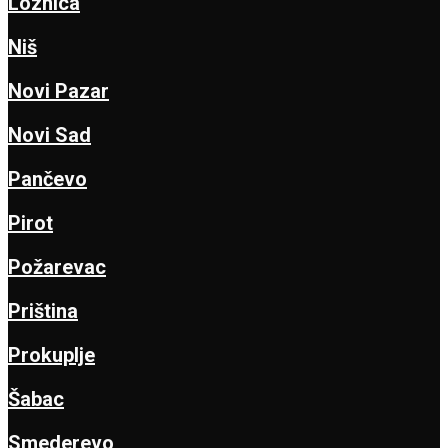
Loznica
Niš
Novi Pazar
Novi Sad
Pančevo
Pirot
Požarevac
Priština
Prokuplje
Šabac
Smederevo