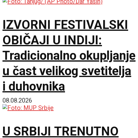
demonstranti, građani i
IZVORNI FESTIVALSKI
policija zbog rada kafića
OBIČAJI U INDIJI:
subotom
Tradicionalno okupljanje
u čast velikog svetitelja
i duhovnika
08.08.2026
U SRBIJI TRENUTNO