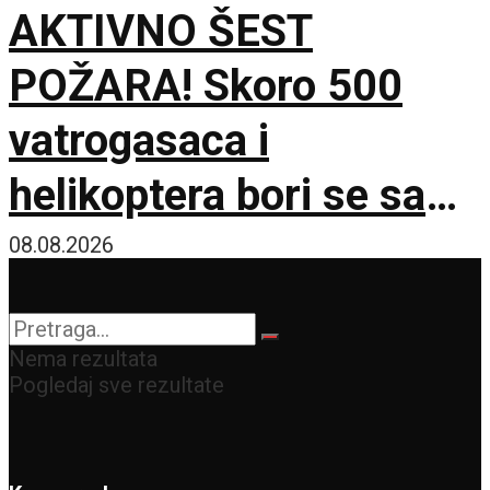
AKTIVNO ŠEST
POŽARA! Skoro 500
vatrogasaca i
helikoptera bori se sa
vatrenom stihijom!
08.08.2026
Nema rezultata
Pogledaj sve rezultate