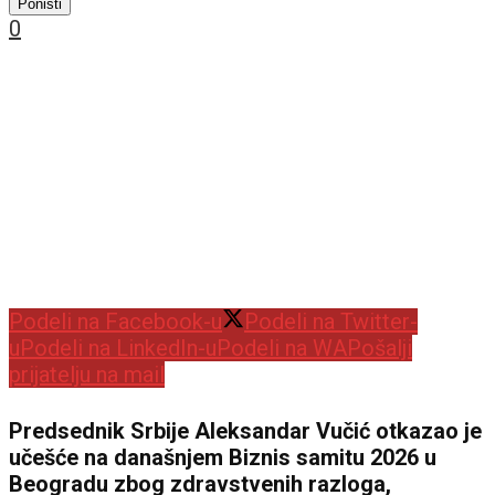
Poništi
0
Podeli na Facebook-u
Podeli na Twitter-
u
Podeli na LinkedIn-u
Podeli na WA
Pošalji
prijatelju na mail
Predsednik Srbije Aleksandar Vučić otkazao je
učešće na današnjem Biznis samitu 2026 u
Beogradu zbog zdravstvenih razloga,