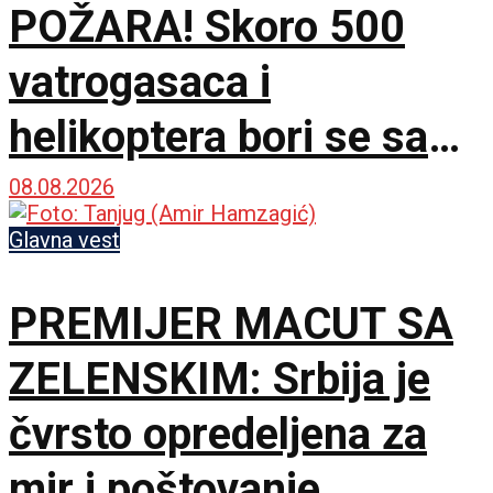
POŽARA! Skoro 500
vatrogasaca i
helikoptera bori se sa
vatrenom stihijom!
08.08.2026
Glavna vest
PREMIJER MACUT SA
ZELENSKIM: Srbija je
čvrsto opredeljena za
mir i poštovanje