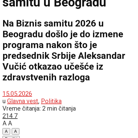
samitu u Beogradu
Na Biznis samitu 2026 u
Beogradu došlo je do izmene
programa nakon što je
predsednik Srbije Aleksandar
Vučić otkazao učešće iz
zdravstvenih razloga
15.05.2026
u
Glavna vest
,
Politika
Vreme čitanja: 2 min čitanja
214
7
A
A
A
A