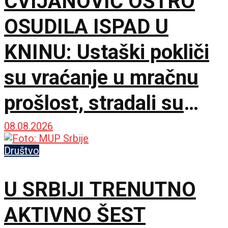
CVIJANOVIĆ OŠTRO
OSUDILA ISPAD U
KNINU: Ustaški pokliči
su vraćanje u mračnu
prošlost, stradali su
samo zato što su bili
08.08.2026
Srbi
Društvo
U SRBIJI TRENUTNO
AKTIVNO ŠEST