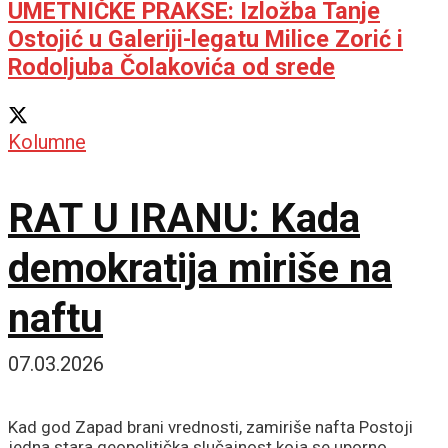
UMETNIČKE PRAKSE: Izložba Tanje
Ostojić u Galeriji-legatu Milice Zorić i
Rodoljuba Čolakovića od srede
Kolumne
RAT U IRANU: Kada
demokratija miriše na
naftu
07.03.2026
Kad god Zapad brani vrednosti, zamiriše nafta Postoji
jedna stara geopolitička slučajnost koja se uporno