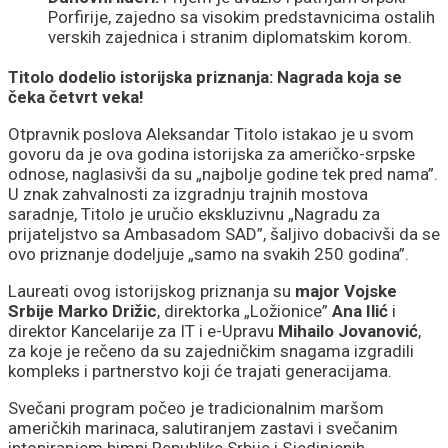
Porfirije, zajedno sa visokim predstavnicima ostalih
verskih zajednica i stranim diplomatskim korom.
Titolo dodelio istorijska priznanja: Nagrada koja se
čeka četvrt veka!
Otpravnik poslova Aleksandar Titolo istakao je u svom
govoru da je ova godina istorijska za američko-srpske
odnose, naglasivši da su „najbolje godine tek pred nama”.
U znak zahvalnosti za izgradnju trajnih mostova
saradnje, Titolo je uručio ekskluzivnu „Nagradu za
prijateljstvo sa Ambasadom SAD”, šaljivo dobacivši da se
ovo priznanje dodeljuje „samo na svakih 250 godina”.
Laureati ovog istorijskog priznanja su
major Vojske
Srbije Marko Drižic
, direktorka „Ložionice”
Ana Ilić
i
direktor Kancelarije za IT i e-Upravu
Mihailo Jovanović
,
za koje je rečeno da su zajedničkim snagama izgradili
kompleks i partnerstvo koji će trajati generacijama.
Svečani program počeo je tradicionalnim maršom
američkih marinaca, salutiranjem zastavi i svečanim
intoniranjem himni Republike Srbije i Sjedinjenih