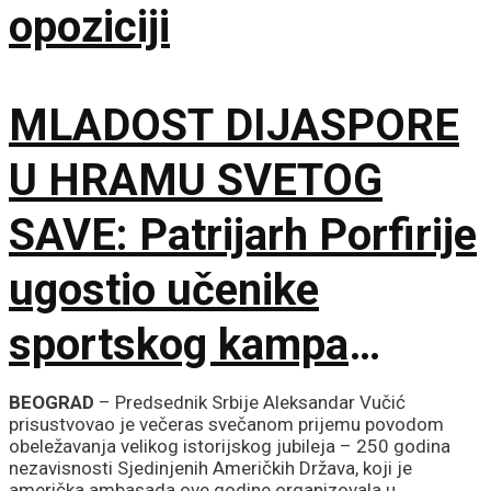
opoziciji
MLADOST DIJASPORE
U HRAMU SVETOG
SAVE: Patrijarh Porfirije
ugostio učenike
sportskog kampa
„Srbija te zove”
BEOGRAD
– Predsednik Srbije Aleksandar Vučić
prisustvovao je večeras svečanom prijemu povodom
obeležavanja velikog istorijskog jubileja – 250 godina
nezavisnosti Sjedinjenih Američkih Država, koji je
američka ambasada ove godine organizovala u