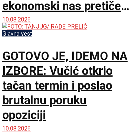
ekonomski nas pretiče
zauvek
10.08.2026
Glavna vest
GOTOVO JE, IDEMO NA
IZBORE: Vučić otkrio
tačan termin i poslao
brutalnu poruku
opoziciji
10.08.2026