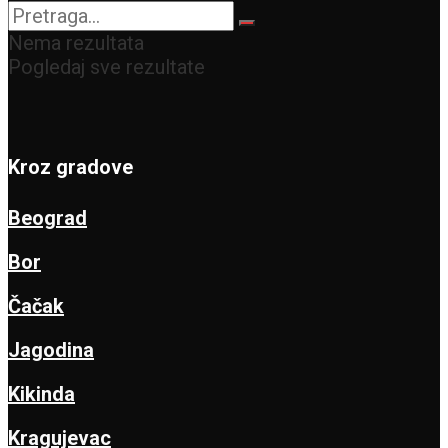
Nema rezultata
Pogledaj sve rezultate
Kroz gradove
Beograd
Bor
Čačak
Jagodina
Kikinda
Kragujevac