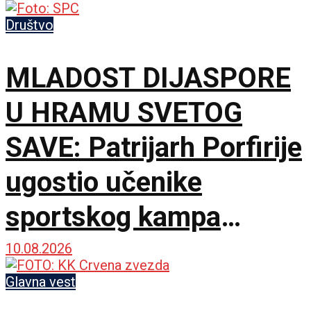
Društvo
MLADOST DIJASPORE
U HRAMU SVETOG
SAVE: Patrijarh Porfirije
ugostio učenike
sportskog kampa
„Srbija te zove”
10.08.2026
Glavna vest