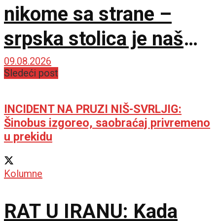
nikome sa strane –
srpska stolica je naš
jedini izbor
09.08.2026
Sledeći post
INCIDENT NA PRUZI NIŠ-SVRLJIG:
Šinobus izgoreo, saobraćaj privremeno
u prekidu
Kolumne
RAT U IRANU: Kada