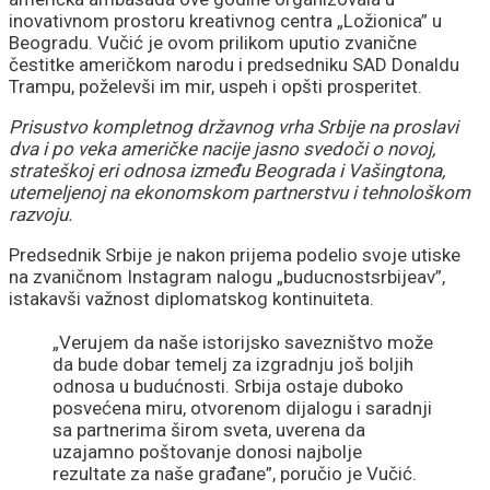
inovativnom prostoru kreativnog centra „Ložionica” u
Beogradu. Vučić je ovom prilikom uputio zvanične
čestitke američkom narodu i predsedniku SAD Donaldu
Trampu, poželevši im mir, uspeh i opšti prosperitet.
Prisustvo kompletnog državnog vrha Srbije na proslavi
dva i po veka američke nacije jasno svedoči o novoj,
strateškoj eri odnosa između Beograda i Vašingtona,
utemeljenoj na ekonomskom partnerstvu i tehnološkom
razvoju.
Predsednik Srbije je nakon prijema podelio svoje utiske
na zvaničnom Instagram nalogu „buducnostsrbijeav”,
istakavši važnost diplomatskog kontinuiteta.
„Verujem da naše istorijsko savezništvo može
da bude dobar temelj za izgradnju još boljih
odnosa u budućnosti. Srbija ostaje duboko
posvećena miru, otvorenom dijalogu i saradnji
sa partnerima širom sveta, uverena da
uzajamno poštovanje donosi najbolje
rezultate za naše građane”, poručio je Vučić.