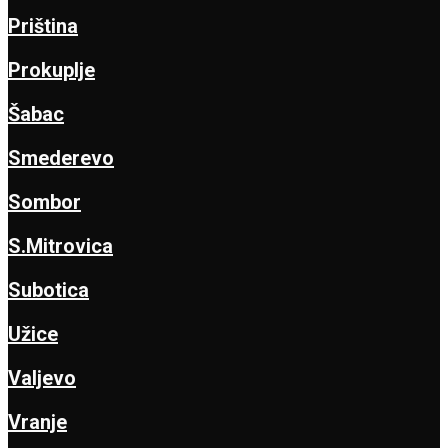
Priština
Prokuplje
Šabac
Smederevo
Sombor
S.Mitrovica
Subotica
Užice
Valjevo
Vranje