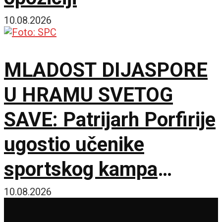
10.08.2026
MLADOST DIJASPORE
U HRAMU SVETOG
SAVE: Patrijarh Porfirije
ugostio učenike
sportskog kampa
„Srbija te zove”
10.08.2026