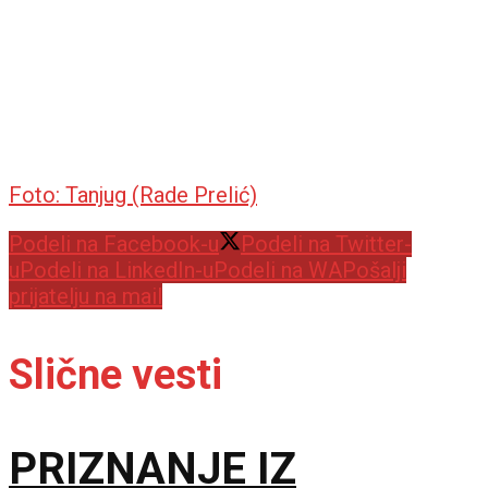
Foto: Tanjug (Rade Prelić)
Podeli na Facebook-u
Podeli na Twitter-
u
Podeli na LinkedIn-u
Podeli na WA
Pošalji
prijatelju na mail
Slične vesti
PRIZNANJE IZ