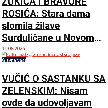
ZUKIĆA I BRAVURE
ROSIĆA: Stara dama
slomila žilave
Surduličane u Novom
Sadu za maksimalan
10.08.2026
učinak!
Glavna vest
VUČIĆ O SASTANKU SA
ZELENSKIM: Nisam
ovde da udovoljavam