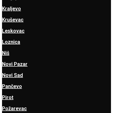
Kraljevo
Kruševac
Leskovac
Loznica
Niš
Novi Pazar
Novi Sad
Pančevo
Pirot
Požarevac