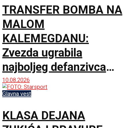
TRANSFER BOMBA NA
MALOM
KALEMEGDANU:
Zvezda ugrabila
najboljeg defanzivca
Evrolige i zatvorila
10.08.2026
spoljnu liniju!
Glavna vest
KLASA DEJANA