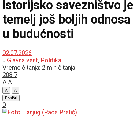
istorijsko savezništvo je
temelj još boljih odnosa
u budućnosti
02.07.2026
u
Glavna vest
,
Politika
Vreme čitanja: 2 min čitanja
208
7
A
A
A
A
Poništi
0