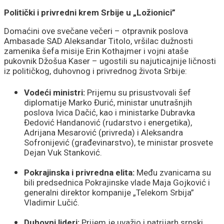
Politički i privredni krem Srbije u „Ložionici”
Domaćini ove svečane večeri – otpravnik poslova
Ambasade SAD Aleksandar Titolo, vršilac dužnosti
zamenika šefa misije Erin Kothajmer i vojni ataše
pukovnik Džošua Kaser – ugostili su najuticajnije ličnosti
iz političkog, duhovnog i privrednog života Srbije:
Vodeći ministri:
Prijemu su prisustvovali šef
diplomatije Marko Đurić, ministar unutrašnjih
poslova Ivica Dačić, kao i ministarke Dubravka
Đedović Handanović (rudarstvo i energetika),
Adrijana Mesarović (privreda) i Aleksandra
Sofronijević (građevinarstvo), te ministar prosvete
Dejan Vuk Stanković.
Pokrajinska i privredna elita:
Među zvanicama su
bili predsednica Pokrajinske vlade Maja Gojković i
generalni direktor kompanije „Telekom Srbija”
Vladimir Lučić.
Duhovni lideri:
Prijem je uvažio i patrijarh srpski