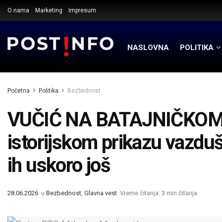
O nama
Marketing
Impresum
NASLOVNA
POLITIKA
Početna
Politika
Bezbednost
VUČIĆ NA BATAJNIČKO
istorijskom prikazu vazduš
ih uskoro još
28.06.2026
u
Bezbednost
,
Glavna vest
Vreme čitanja: 3 min čitanja