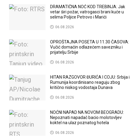
DRAMATIČNA NOĆ KOD TREBINJA: Jak
vetar širi požar, vatrogasci brani kuće u
selima Poljice Petrovo i Marići
06.08.2026
OPROŠTAJNA POSETA U 11.30 ČASOVA:
Vučić domaćin odlazećem savezniku i
prijatelju Srbije
06.08.2026
HITAN RAZGOVOR ĐURIĆA I COJU: Srbija i
Rumunija koordinisano reaguju zbog
kritično niskog vodostaja Dunava
06.08.2026
NOĆNI NAPAD NA NOVOM BEOGRADU:
Nepoznati napadač bacio molotovljev
koktel na ulaz poznatog hotela
06.08.2026