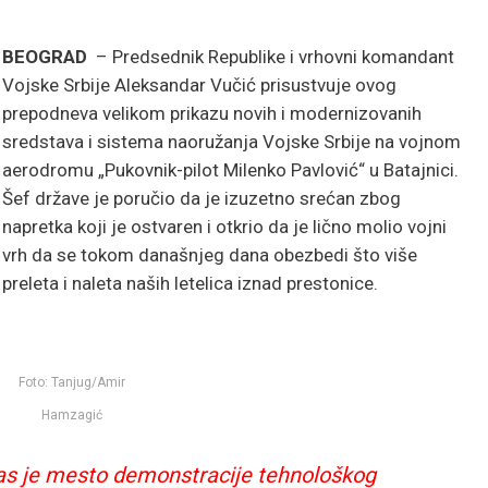
BEOGRAD
– Predsednik Republike i vrhovni komandant
Vojske Srbije Aleksandar Vučić prisustvuje ovog
prepodneva velikom prikazu novih i modernizovanih
sredstava i sistema naoružanja Vojske Srbije na vojnom
aerodromu „Pukovnik-pilot Milenko Pavlović“ u Batajnici.
Šef države je poručio da je izuzetno srećan zbog
napretka koji je ostvaren i otkrio da je lično molio vojni
vrh da se tokom današnjeg dana obezbedi što više
preleta i naleta naših letelica iznad prestonice.
Foto: Tanjug/Amir
Hamzagić
nas je mesto demonstracije tehnološkog