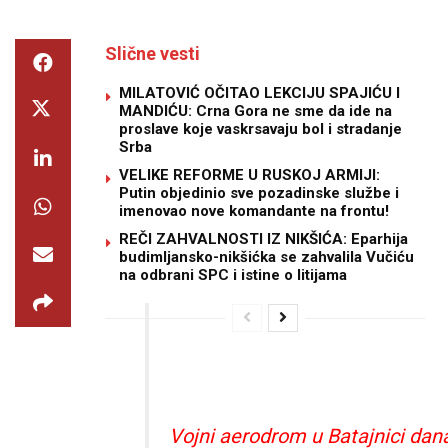
Slične vesti
MILATOVIĆ OČITAO LEKCIJU SPAJIĆU I
MANDIĆU: Crna Gora ne sme da ide na
proslave koje vaskrsavaju bol i stradanje
Srba
VELIKE REFORME U RUSKOJ ARMIJI:
Putin objedinio sve pozadinske službe i
imenovao nove komandante na frontu!
REČI ZAHVALNOSTI IZ NIKŠIĆA: Eparhija
budimljansko-nikšićka se zahvalila Vučiću
na odbrani SPC i istine o litijama
Vojni aerodrom u Batajnici da