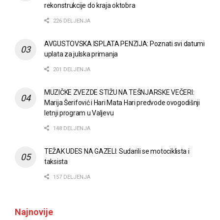
rekonstrukcije do kraja oktobra
226 DELJENJA
AVGUSTOVSKA ISPLATA PENZIJA: Poznati svi datumi
uplata za julska primanja
201 DELJENJA
MUZIČKE ZVEZDE STIŽU NA TEŠNJARSKE VEČERI:
Marija Šerifović i Hari Mata Hari predvode ovogodišnji
letnji program u Valjevu
148 DELJENJA
TEŽAK UDES NA GAZELI: Sudarili se motociklista i
taksista
157 DELJENJA
Najnovije