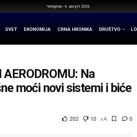
Четвртак - 6. август 2026.
SVET
EKONOMIJA
CRNA HRONIKA
DRUŠTVO
LO
M AERODROMU: Na
ne moći novi sistemi i biće
202
10
A
0
A