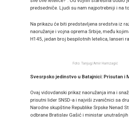
sve ove letelice?“. Od vojnih starešina dobio
predsedniče. Ljudi su nam najpotrebniji i na 
Na prikazu će biti predstavljena sredstva iz 
naoružanje i vojna oprema Srbije, među kojima
H145, jedan broj bespilotnih letelica, lanseri r
Foto: Tanjug/Amir Hamzagić
Svesrpsko jedinstvo u Batajnici: Prisutan i 
Ovaj vidovdanski prikaz naoružanja ima i snaž
prisutni lider SNSD-a i najviši zvaničnici sa d
Narodne skupštine Republike Srpske Nenad Ste
odbrane Bratislav Gašić i ministar unutrašnjih