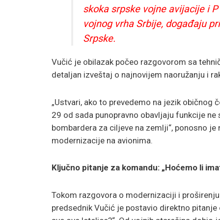
skoka srpske vojne avijacije i
vojnog vrha Srbije, događaju pr
Srpske.
Vučić je obilazak počeo razgovorom sa tehni
detaljan izveštaj o najnovijem naoružanju i r
„Ustvari, ako to prevedemo na jezik običnog 
29 od sada punopravno obavljaju funkcije ne 
bombardera za ciljeve na zemlji“, ponosno je 
modernizacije na avionima.
Ključno pitanje za komandu: „Hoćemo li imat
Tokom razgovora o modernizaciji i proširenju
predsednik Vučić je postavio direktno pitanje