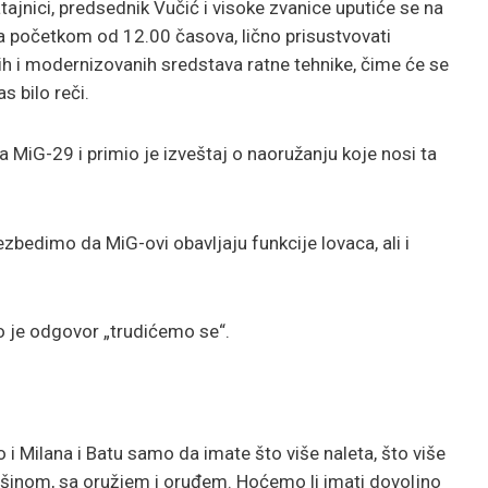
ajnici, predsednik Vučić i visoke zvanice uputiće se na
sa početkom od 12.00 časova, lično prisustvovati
nih i modernizovanih sredstava ratne tehnike, čime će se
s bilo reči.
 MiG-29 i primio je izveštaj o naoružanju koje nosi ta
zbedimo da MiG-ovi obavljaju funkcije lovaca, ali i
io je odgovor „trudićemo se“.
o i Milana i Batu samo da imate što više naleta, što više
ašinom, sa oružjem i oruđem. Hoćemo li imati dovoljno