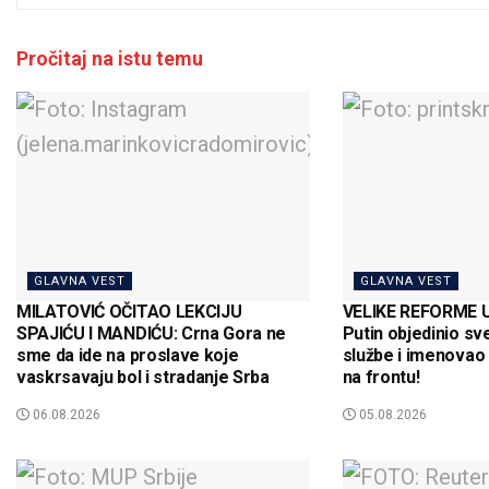
Pročitaj na istu temu
GLAVNA VEST
GLAVNA VEST
MILATOVIĆ OČITAO LEKCIJU
VELIKE REFORME U
SPAJIĆU I MANDIĆU: Crna Gora ne
Putin objedinio s
sme da ide na proslave koje
službe i imenova
vaskrsavaju bol i stradanje Srba
na frontu!
06.08.2026
05.08.2026