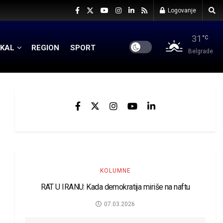
Logovanje
31
°C
KAL
REGION
SPORT
Belgrade
KOLUMNE
RAT U IRANU: Kada demokratija miriše na naftu
07.03.2026