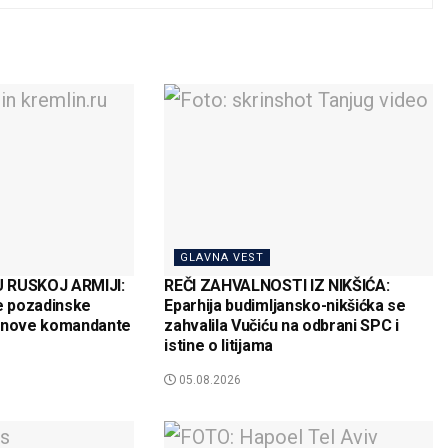
GLAVNA VEST
 RUSKOJ ARMIJI:
REČI ZAHVALNOSTI IZ NIKŠIĆA:
ve pozadinske
Eparhija budimljansko-nikšićka se
o nove komandante
zahvalila Vučiću na odbrani SPC i
istine o litijama
05.08.2026