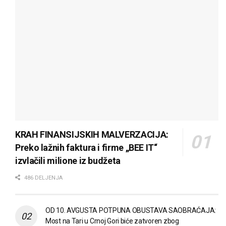
KRAH FINANSIJSKIH MALVERZACIJA:
Preko lažnih faktura i firme „BEE IT“
izvlačili milione iz budžeta
486 DELJENJA
OD 10. AVGUSTA POTPUNA OBUSTAVA SAOBRAĆAJA:
Most na Tari u Crnoj Gori biće zatvoren zbog