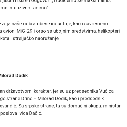
 je jasan i iskren odgovor: „Trudićemo se maksimalno,
tome intenzivno radimo“.
razvoja naše odbrambene industrije, kao i savremeno
 avioni MiG-29 i orao sa ubojnim sredstvima, helikopteri
aketa i streljačko naoružanje.
Milorad Dodik
an državotvorni karakter, jer su uz predsednika Vučića
ruge strane Drine – Milorad Dodik, kao i predsednik
vandić. Sa srpske strane, tu su domaćini skupa: ministar
 poslova Ivica Dačić.