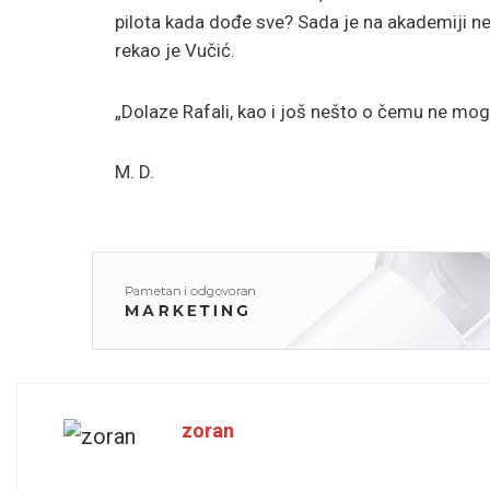
pilota kada dođe sve? Sada je na akademiji ne
rekao je Vučić.
„Dolaze Rafali, kao i još nešto o čemu ne mog
M. D.
zoran