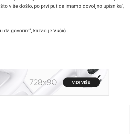
što više došlo, po prvi put da imamo dovoljno upisnika“,
u da govorim“, kazao je Vučić.