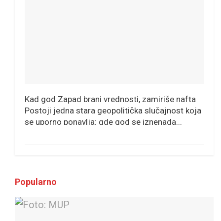
Kad god Zapad brani vrednosti, zamiriše nafta
Postoji jedna stara geopolitička slučajnost koja
se uporno ponavlja: gde god se iznenada...
Popularno