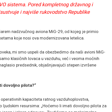
 PVO sistema. Pored kompletnog državnog i
isustvuje i najviše rukovodstvo Republike
čarem nadzvučnog aviona MiG-29, od kojeg je primio
aketama koje nosi ova modernizovana letelica.
čoveka, mi smo uspeli da obezbedimo da naši avioni MiG-
samo klasičnih lovaca u vazduhu, već i veoma moćnih
naglasio predsednik, objašnjavajući stepen izvršene
i dovoljno pilota?“
 operativnih kapaciteta ratnog vazduhoplovstva,
 o ljudskim resursima: „Hoćemo li imati dovoljno pilota za