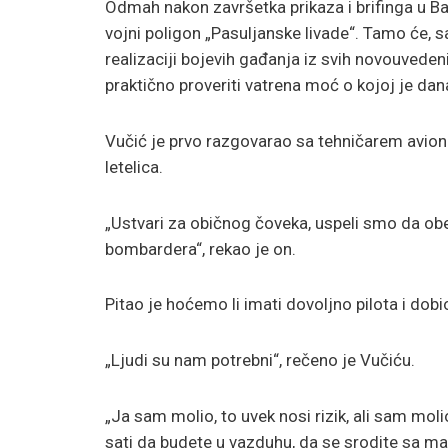
Odmah nakon završetka prikaza i brifinga u Bat
vojni poligon „Pasuljanske livade“. Tamo će, 
realizaciji bojevih gađanja iz svih novouvede
praktično proveriti vatrena moć o kojoj je dana
Vučić je prvo razgovarao sa tehničarem aviona
letelica.
„Ustvari za običnog čoveka, uspeli smo da obe
bombardera“, rekao je on.
Pitao je hoćemo li imati dovoljno pilota i dob
„Ljudi su nam potrebni“, rečeno je Vučiću.
„Ja sam molio, to uvek nosi rizik, ali sam moli
sati da budete u vazduhu, da se srodite sa m