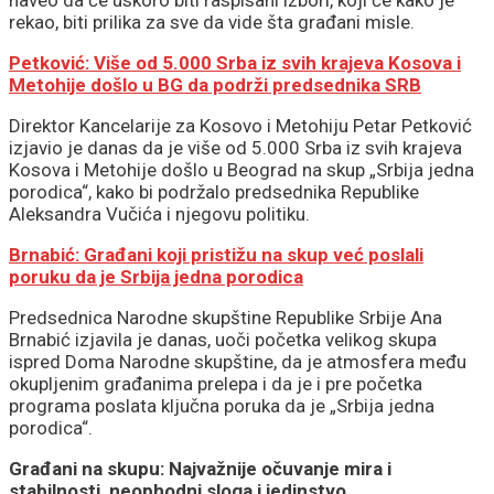
rekao, biti prilika za sve da vide šta građani misle.
Petković: Više od 5.000 Srba iz svih krajeva Kosova i
Metohije došlo u BG da podrži predsednika SRB
Direktor Kancelarije za Kosovo i Metohiju Petar Petković
izjavio je danas da je više od 5.000 Srba iz svih krajeva
Kosova i Metohije došlo u Beograd na skup „Srbija jedna
porodica“, kako bi podržalo predsednika Republike
Aleksandra Vučića i njegovu politiku.
Brnabić: Građani koji pristižu na skup već poslali
poruku da je Srbija jedna porodica
Predsednica Narodne skupštine Republike Srbije Ana
Brnabić izjavila je danas, uoči početka velikog skupa
ispred Doma Narodne skupštine, da je atmosfera među
okupljenim građanima prelepa i da je i pre početka
programa poslata ključna poruka da je „Srbija jedna
porodica“.
Građani na skupu: Najvažnije očuvanje mira i
stabilnosti, neophodni sloga i jedinstvo