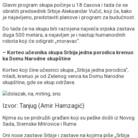
Glavni program skupa počinje u 18 časova i tada će se
obratiti predsednik Srbije Aleksandar Vučić, koji će, kako
je najavljeno, predstaviti planove i program za budućnost.
Do tada će na skupu biti razvijena najveća srpska zastava
duga 500 metara, a najavljen je i nastup humanoidnih
robota koji će odigrati „moravac“.
– Korteo učesnika skupa Srbija jedna porodica krenuo
ka Domu Narodne skupštine
Korteo koji čine učesnici skupa „Srbija jedna porodica“,
mladi, krenuo je od Zelenog venca ka Domu Narodne
skupštine, gde se skup održava.
Izvor: Tanjug (Amir Hamzagić)
Njima su se pridružili građani koji su peške došli iz Novog
Sada, Sremske Mitrovice i Rume.
Oni nose zastave Srbije i zastave na kojima piše „Srbija