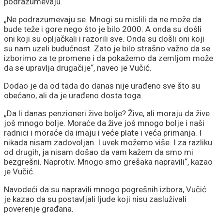
podrazumevaju.
„Ne podrazumevaju se. Mnogi su mislili da ne može da
bude teže i gore nego što je bilo 2000. A onda su došli
oni koji su opljačkali i razorili sve. Onda su došli oni koji
su nam uzeli budućnost. Zato je bilo strašno važno da se
izborimo za te promene i da pokažemo da zemljom može
da se upravlja drugačije“, naveo je Vučić.
Dodao je da od tada do danas nije urađeno sve što su
obećano, ali da je urađeno dosta toga.
„Da li danas penzioneri žive bolje? Žive, ali moraju da žive
još mnogo bolje. Moraće da žive još mnogo bolje i naši
radnici i moraće da imaju i veće plate i veća primanja. I
nikada nisam zadovoljan. I uvek možemo više. I za razliku
od drugih, ja nisam došao da vam kažem da smo mi
bezgrešni. Naprotiv. Mnogo smo grešaka napravili“, kazao
je Vučić.
Navodeći da su napravili mnogo pogrešnih izbora, Vučić
je kazao da su postavljali ljude koji nisu zasluživali
poverenje građana.