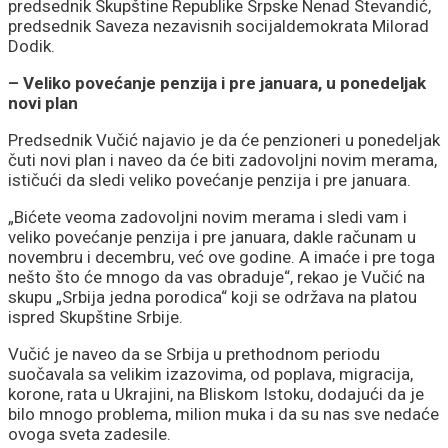
predsednik Skupštine Republike Srpske Nenad Stevandić,
predsednik Saveza nezavisnih socijaldemokrata Milorad
Dodik.
– Veliko povećanje penzija i pre januara, u ponedeljak
novi plan
Predsednik Vučić najavio je da će penzioneri u ponedeljak
čuti novi plan i naveo da će biti zadovoljni novim merama,
ističući da sledi veliko povećanje penzija i pre januara.
„Bićete veoma zadovoljni novim merama i sledi vam i
veliko povećanje penzija i pre januara, dakle računam u
novembru i decembru, već ove godine. A imaće i pre toga
nešto što će mnogo da vas obraduje“, rekao je Vučić na
skupu „Srbija jedna porodica“ koji se održava na platou
ispred Skupštine Srbije.
Vučić je naveo da se Srbija u prethodnom periodu
suočavala sa velikim izazovima, od poplava, migracija,
korone, rata u Ukrajini, na Bliskom Istoku, dodajući da je
bilo mnogo problema, milion muka i da su nas sve nedaće
ovoga sveta zadesile.