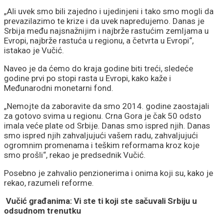
„Ali uvek smo bili zajedno i ujedinjeni i tako smo mogli da
prevazilazimo te krize i da uvek napredujemo. Danas je
Srbija među najsnažnijim i najbrže rastućim zemljama u
Evropi, najbrže rastuća u regionu, a četvrta u Evropi“,
istakao je Vučić.
Naveo je da ćemo do kraja godine biti treći, sledeće
godine prvi po stopi rasta u Evropi, kako kaže i
Međunarodni monetarni fond.
„Nemojte da zaboravite da smo 2014. godine zaostajali
za gotovo svima u regionu. Crna Gora je čak 50 odsto
imala veće plate od Srbije. Danas smo ispred njih. Danas
smo ispred njih zahvaljujući vašem radu, zahvaljujući
ogromnim promenama i teškim reformama kroz koje
smo prošli“, rekao je predsednik Vučić.
Posebno je zahvalio penzionerima i onima koji su, kako je
rekao, razumeli reforme.
Vučić građanima: Vi ste ti koji ste sačuvali Srbiju u
odsudnom trenutku