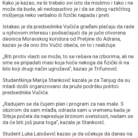
Kako je kazao, ne bi trebalo svi isto da mislimo i tako i ne
može da bude, ali nedopustivo je i da se zbog različitog
mišljenja neko verbalno ili fizički napada i preti.
Istakao je da predsednika Vučića građani plaćaju da rade
u njihovom interesu i podsećajući da je juče otvorena
deonica Moravskog koridora od Preljine do Adrana,
kazao je da ono što Vučić obeća, on to i realizuje.
„Biti protiv vlasti se može, to se rešava na izborima, ali ne
sme se pripadati masi koja hoće nekoga da fizički ili na
bilo koji drugi način ugrožava“, kazao je Trifunović.
Studentkinja Marija Stanković kazala je za Tanjug da su
mladi došli organizovano da pruže podršku politici
predsednika Vučića.
„Radujem se da čujem plan i program za nas male. S
obzirom da sam mlađa, odrasla sam u vremenu kada je
Srbija počela da napreduje brzinom svetslosti, nadam se
da će biti još puna toga“, kazala je Stanković.
Student Luka Lalošević kazao je da očekuje da danas na