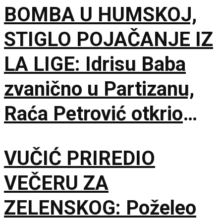
BOMBA U HUMSKOJ,
smrti, ali hoću
STIGLO POJAČANJE IZ
maksimum!
LA LIGE: Idrisu Baba
zvanično u Partizanu,
Raća Petrović otkrio
pozadinu pregovora!
VUČIĆ PRIREDIO
VEČERU ZA
ZELENSKOG: Poželeo