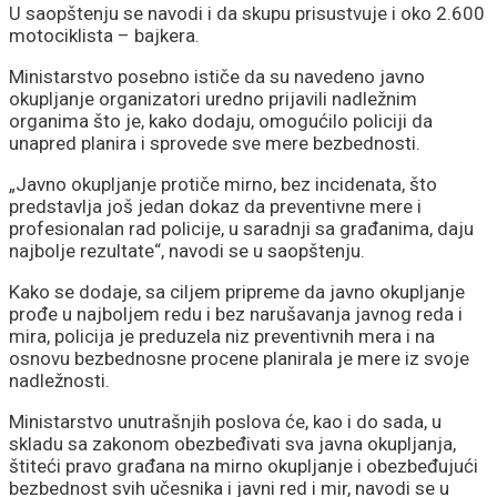
U saopštenju se navodi i da skupu prisustvuje i oko 2.600
motociklista – bajkera.
Ministarstvo posebno ističe da su navedeno javno
okupljanje organizatori uredno prijavili nadležnim
organima što je, kako dodaju, omogućilo policiji da
unapred planira i sprovede sve mere bezbednosti.
„Javno okupljanje protiče mirno, bez incidenata, što
predstavlja još jedan dokaz da preventivne mere i
profesionalan rad policije, u saradnji sa građanima, daju
najbolje rezultate“, navodi se u saopštenju.
Kako se dodaje, sa ciljem pripreme da javno okupljanje
prođe u najboljem redu i bez narušavanja javnog reda i
mira, policija je preduzela niz preventivnih mera i na
osnovu bezbednosne procene planirala je mere iz svoje
nadležnosti.
Ministarstvo unutrašnjih poslova će, kao i do sada, u
skladu sa zakonom obezbeđivati sva javna okupljanja,
štiteći pravo građana na mirno okupljanje i obezbeđujući
bezbednost svih učesnika i javni red i mir, navodi se u