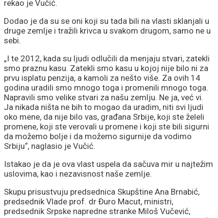
rekao je Vučić.
Dodao je da su se oni koji su tada bili na vlasti sklanjali u
druge zemlje i tražili krivca u svakom drugom, samo ne u
sebi.
„I te 2012, kada su ljudi odlučili da menjaju stvari, zatekli
smo praznu kasu. Zatekli smo kasu u kojoj nije bilo ni za
prvu isplatu penzija, a kamoli za nešto više. Za ovih 14
godina uradili smo mnogo toga i promenili mnogo toga.
Napravili smo velike stvari za našu zemlju. Ne ja, već vi.
Ja nikada ništa ne bih to mogao da uradim, niti svi ljudi
oko mene, da nije bilo vas, građana Srbije, koji ste želeli
promene, koji ste verovali u promene i koji ste bili sigurni
da možemo bolje i da možemo sigurnije da vodimo
Srbiju“, naglasio je Vučić.
Istakao je da je ova vlast uspela da sačuva mir u najtežim
uslovima, kao i nezavisnost naše zemlje.
Skupu prisustvuju predsednica Skupštine Ana Brnabić,
predsednik Vlade prof. dr Đuro Macut, ministri,
predsednik Srpske napredne stranke Miloš Vučević,