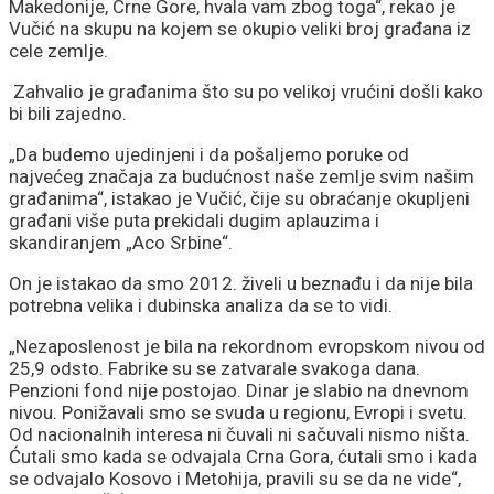
Makedonije, Crne Gore, hvala vam zbog toga“, rekao je
Vučić na skupu na kojem se okupio veliki broj građana iz
cele zemlje.
Zahvalio je građanima što su po velikoj vrućini došli kako
bi bili zajedno.
„Da budemo ujedinjeni i da pošaljemo poruke od
najvećeg značaja za budućnost naše zemlje svim našim
građanima“, istakao je Vučić, čije su obraćanje okupljeni
građani više puta prekidali dugim aplauzima i
skandiranjem „Aco Srbine“.
On je istakao da smo 2012. živeli u beznađu i da nije bila
potrebna velika i dubinska analiza da se to vidi.
„Nezaposlenost je bila na rekordnom evropskom nivou od
25,9 odsto. Fabrike su se zatvarale svakoga dana.
Penzioni fond nije postojao. Dinar je slabio na dnevnom
nivou. Ponižavali smo se svuda u regionu, Evropi i svetu.
Od nacionalnih interesa ni čuvali ni sačuvali nismo ništa.
Ćutali smo kada se odvajala Crna Gora, ćutali smo i kada
se odvajalo Kosovo i Metohija, pravili su se da ne vide“,