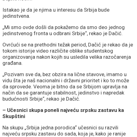
Istakao je da je njima u interesu da Srbija bude
jedinstvena.
„Mi smo ovde došli da pokažemo da smo deo jednog
jedinstvenog fronta u odbrani Srbije“, rekao je Dačić.
Ovrćući se na prethodni težak period, Dačić je rekao da je
tokom istorije video različite oblike studentskog
organizovanja nakon kojih su usledila velika razočarenja
građana.
„Pozivam sve da, bez obzira na lične stavove, imamo u
vidu šta je naš nacionalni i državni prioritet i ko to može
da sprovede. Veoma je bitno da se Srbijom upravlja na
način da se garantuje stabilnost, jedinstvo i napredak
budućnosti Srbije“, rekao je Dačić.
– Učesnici skupa poneli najveću srpsku zastavu ka
Skupštini
Na skupu „Srbija jedna porodica“ učesnici su razvili
najveću srpsku zastavu do sada, koja je, kako je ranije