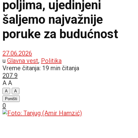
poljima, ujedinjeni
šaljemo najvažnije
poruke za budućnost
27.06.2026
u
Glavna vest
,
Politika
Vreme čitanja: 19 min čitanja
207
9
A
A
A
A
Poništi
0