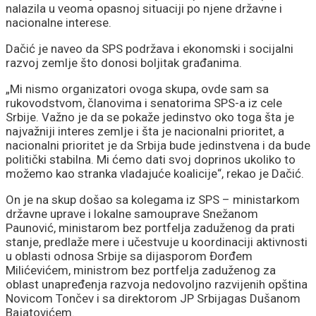
nalazila u veoma opasnoj situaciji po njene državne i
nacionalne interese.
Dačić je naveo da SPS podržava i ekonomski i socijalni
razvoj zemlje što donosi boljitak građanima.
„Mi nismo organizatori ovoga skupa, ovde sam sa
rukovodstvom, članovima i senatorima SPS-a iz cele
Srbije. Važno je da se pokaže jedinstvo oko toga šta je
najvažniji interes zemlje i šta je nacionalni prioritet, a
nacionalni prioritet je da Srbija bude jedinstvena i da bude
politički stabilna. Mi ćemo dati svoj doprinos ukoliko to
možemo kao stranka vladajuće koalicije“, rekao je Dačić.
On je na skup došao sa kolegama iz SPS – ministarkom
državne uprave i lokalne samouprave Snežanom
Paunović, ministarom bez portfelja zaduženog da prati
stanje, predlaže mere i učestvuje u koordinaciji aktivnosti
u oblasti odnosa Srbije sa dijasporom Đorđem
Milićevićem, ministrom bez portfelja zaduženog za
oblast unapređenja razvoja nedovoljno razvijenih opština
Novicom Tončev i sa direktorom JP Srbijagas Dušanom
Bajatovićem.