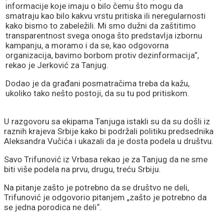
informacije koje imaju o bilo čemu što mogu da
smatraju kao bilo kakvu vrstu pritiska ili neregularnosti
kako bismo to zabeležili. Mi smo dužni da zaštitimo
transparentnost svega onoga što predstavlja izbornu
kampanju, a moramo i da se, kao odgovorna
organizacija, bavimo borbom protiv dezinformacija“,
rekao je Jerković za Tanjug.
Dodao je da građani posmatračima treba da kažu,
ukoliko tako nešto postoji, da su tu pod pritiskom.
U razgovoru sa ekipama Tanjuga istakli su da su došli iz
raznih krajeva Srbije kako bi podržali politiku predsednika
Aleksandra Vučića i ukazali da je dosta podela u društvu.
Savo Trifunović iz Vrbasa rekao je za Tanjug da ne sme
biti više podela na prvu, drugu, treću Srbiju.
Na pitanje zašto je potrebno da se društvo ne deli,
Trifunović je odgovorio pitanjem „zašto je potrebno da
se jedna porodica ne deli“.