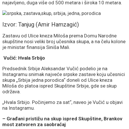
najavljeno, duga više od 500 metara i široka 10 metara.
Izvor: Tanjug (Amir Hamzagić)
Zastavu od Ulice kneza Miloša prema Domu Narodne
skupštine nosi veliki broj učesnika skupa, a na čelu kolone
je ministar finansija Siniša Mali.
Vučić: Hvala Srbijo
Predsednik Srbije Aleksandar Vučić podelio je na
Instagramu snimak najveće srpske zastave koju učesnici
skupa „Srbija jedna porodica“ doneli od Ulice kneza
Miloša do platoa ispred Skupštine Srbije, gde se skup
održava.
„Hvala Srbijo. Počinjemo za sat“, naveo je Vučić u objavi
na Instagramu.
– Građani pristižu na skup ispred Skupštine, Brankov
most zatvoren za saobraćaj