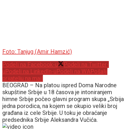
Foto: Tanjug (Amir Hamzić)
Podeli na Facebook-u
Podeli na Twitter-
u
Podeli na LinkedIn-u
Podeli na WA
Pošalji
prijatelju na mail
BEOGRAD –
Na platou ispred Doma Narodne
skupštine Srbije u 18 časova je intoniranjem
himne Srbije počeo glavni program skupa „Srbija
jedna porodica, na kojem se okupio veliki broj
građana iz cele Srbije. U toku je obraćanje
predsednika Srbije Aleksandra Vučića.