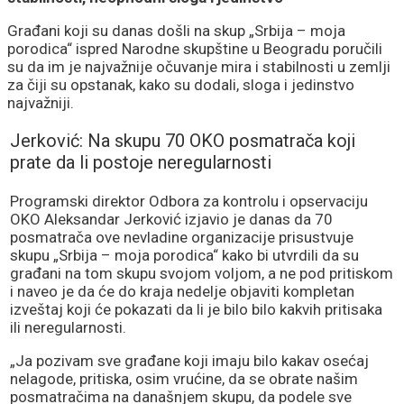
Građani koji su danas došli na skup „Srbija – moja
porodica“ ispred Narodne skupštine u Beogradu poručili
su da im je najvažnije očuvanje mira i stabilnosti u zemlji
za čiji su opstanak, kako su dodali, sloga i jedinstvo
najvažniji.
Jerković: Na skupu 70 OKO posmatrača koji
prate da li postoje neregularnosti
Programski direktor Odbora za kontrolu i opservaciju
OKO Aleksandar Jerković izjavio je danas da 70
posmatrača ove nevladine organizacije prisustvuje
skupu „Srbija – moja porodica“ kako bi utvrdili da su
građani na tom skupu svojom voljom, a ne pod pritiskom
i naveo je da će do kraja nedelje objaviti kompletan
izveštaj koji će pokazati da li je bilo bilo kakvih pritisaka
ili neregularnosti.
„Ja pozivam sve građane koji imaju bilo kakav osećaj
nelagode, pritiska, osim vrućine, da se obrate našim
posmatračima na današnjem skupu, da podele sve