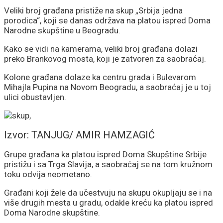
Veliki broj građana pristiže na skup „Srbija jedna
porodica“, koji se danas održava na platou ispred Doma
Narodne skupštine u Beogradu.
Kako se vidi na kamerama, veliki broj građana dolazi
preko Brankovog mosta, koji je zatvoren za saobraćaj.
Kolone građana dolaze ka centru grada i Bulevarom
Mihajla Pupina na Novom Beogradu, a saobraćaj je u toj
ulici obustavljen.
Izvor: TANJUG/ AMIR HAMZAGIĆ
Grupe građana ka platou ispred Doma Skupštine Srbije
pristižu i sa Trga Slavija, a saobraćaj se na tom kružnom
toku odvija neometano.
Građani koji žele da učestvuju na skupu okupljaju se i na
više drugih mesta u gradu, odakle kreću ka platou ispred
Doma Narodne skupštine.