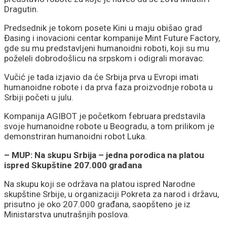
Dragutin.
Predsednik je tokom posete Kini u maju obišao grad
Đasing i inovacioni centar kompanije Mint Future Factory,
gde su mu predstavljeni humanoidni roboti, koji su mu
poželeli dobrodošlicu na srpskom i odigrali moravac.
Vučić je tada izjavio da će Srbija prva u Evropi imati
humanoidne robote i da prva faza proizvodnje robota u
Srbiji početi u julu.
Kompanija AGIBOT je početkom februara predstavila
svoje humanoidne robote u Beogradu, a tom prilikom je
demonstriran humanoidni robot Luka.
– MUP: Na skupu Srbija – jedna porodica na platou
ispred Skupštine 207.000 građana
Na skupu koji se održava na platou ispred Narodne
skupštine Srbije, u organizaciji Pokreta za narod i državu,
prisutno je oko 207.000 građana, saopšteno je iz
Ministarstva unutrašnjih poslova.