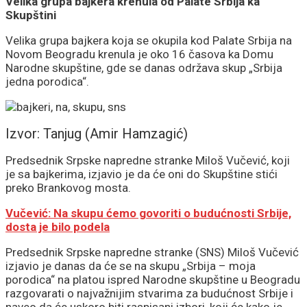
Velika grupa bajkera krenula od Palate Srbija ka
Skupštini
Velika grupa bajkera koja se okupila kod Palate Srbija na
Novom Beogradu krenula je oko 16 časova ka Domu
Narodne skupštine, gde se danas održava skup „Srbija
jedna porodica“.
Izvor: Tanjug (Amir Hamzagić)
Predsednik Srpske napredne stranke Miloš Vučević, koji
je sa bajkerima, izjavio je da će oni do Skupštine stići
preko Brankovog mosta.
Vučević: Na skupu ćemo govoriti o budućnosti Srbije,
dosta je bilo podela
Predsednik Srpske napredne stranke (SNS) Miloš Vučević
izjavio je danas da će se na skupu „Srbija – moja
porodica“ na platou ispred Narodne skupštine u Beogradu
razgovarati o najvažnijim stvarima za budućnost Srbije i
naveo da će uskoro biti raspisani izbori, koji će kako je