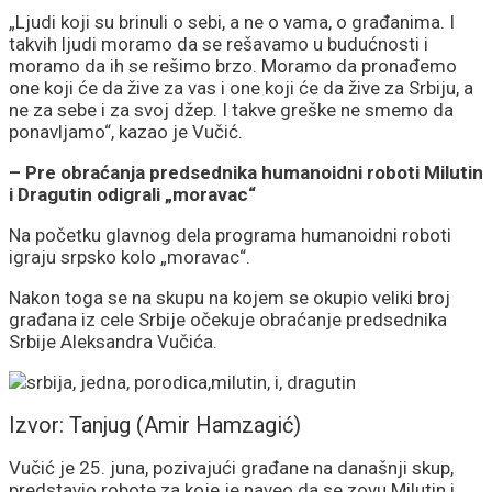
„Ljudi koji su brinuli o sebi, a ne o vama, o građanima. I
takvih ljudi moramo da se rešavamo u budućnosti i
moramo da ih se rešimo brzo. Moramo da pronađemo
one koji će da žive za vas i one koji će da žive za Srbiju, a
ne za sebe i za svoj džep. I takve greške ne smemo da
ponavljamo“, kazao je Vučić.
– Pre obraćanja predsednika humanoidni roboti Milutin
i Dragutin odigrali „moravac“
Na početku glavnog dela programa humanoidni roboti
igraju srpsko kolo „moravac“.
Nakon toga se na skupu na kojem se okupio veliki broj
građana iz cele Srbije očekuje obraćanje predsednika
Srbije Aleksandra Vučića.
Izvor: Tanjug (Amir Hamzagić)
Vučić je 25. juna, pozivajući građane na današnji skup,
predstavio robote za koje je naveo da se zovu Milutin i