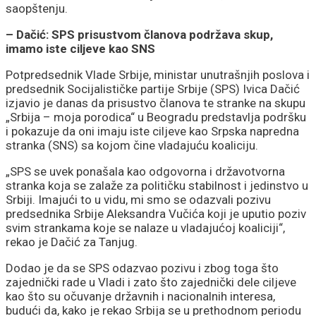
saopštenju.
– Dačić: SPS prisustvom članova podržava skup,
imamo iste ciljeve kao SNS
Potpredsednik Vlade Srbije, ministar unutrašnjih poslova i
predsednik Socijalističke partije Srbije (SPS) Ivica Dačić
izjavio je danas da prisustvo članova te stranke na skupu
„Srbija – moja porodica“ u Beogradu predstavlja podršku
i pokazuje da oni imaju iste ciljeve kao Srpska napredna
stranka (SNS) sa kojom čine vladajuću koaliciju.
„SPS se uvek ponašala kao odgovorna i državotvorna
stranka koja se zalaže za političku stabilnost i jedinstvo u
Srbiji. Imajući to u vidu, mi smo se odazvali pozivu
predsednika Srbije Aleksandra Vučića koji je uputio poziv
svim strankama koje se nalaze u vladajućoj koaliciji“,
rekao je Dačić za Tanjug.
Dodao je da se SPS odazvao pozivu i zbog toga što
zajednički rade u Vladi i zato što zajednički dele ciljeve
kao što su očuvanje državnih i nacionalnih interesa,
budući da, kako je rekao Srbija se u prethodnom periodu