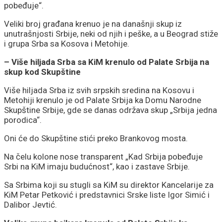
pobeđuje“.
Veliki broj građana krenuo je na današnji skup iz
unutrašnjosti Srbije, neki od njih i peške, a u Beograd stiže
i grupa Srba sa Kosova i Metohije.
– Više hiljada Srba sa KiM krenulo od Palate Srbija na
skup kod Skupštine
Više hiljada Srba iz svih srpskih sredina na Kosovu i
Metohiji krenulo je od Palate Srbija ka Domu Narodne
Skupštine Srbije, gde se danas održava skup „Srbija jedna
porodica“.
Oni će do Skupštine stići preko Brankovog mosta.
Na čelu kolone nose transparent „Kad Srbija pobeđuje
Srbi na KiM imaju budućnost“, kao i zastave Srbije.
Sa Srbima koji su stugli sa KiM su direktor Kancelarije za
KiM Petar Petković i predstavnici Srske liste Igor Simić i
Dalibor Jevtić.