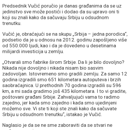
Predsednik Vučić poručio je danas građanima da se uz
jedinstvo sve može postići i dodao da su upravo oni ti
koji su znali kako da sačuvaju Srbiju u odsudnom
trenutku.
Vučić je, obraćajući se na skupu „Srbija – jedna porodica“,
podsetio da je u odnosu na 2012. godinu zapošljeno više
od 550.000 ljudi, kao i da je dovedeno u desetinama
milijardi investicija u zemlju.
„Otvarali smo fabrike širom Srbije. Da li je bilo dovoljno?
Nikada nije dovoljno i nikada nisam bio sasvim
zadovoljan. Istovremeno smo gradili zemlju. Za samo 12
godina izgradili smo 651 kilometara autoputeva i brzih
saobraćajnica. U prethodnih 70 godina izgradili su 596
km, a mi sada gradimo još 435 kilometara. I to vi gradite,
poštovani građani Srbije. Zahvaljujući vama to radimo
zajedno, jer kada smo zajedno i kada smo ujedinjeni
možemo sve. Vi ste ti koji ste znali kako da sačuvate
Srbiju u odsudnom trenutku“, istakao je Vučić.
Naglasio je da se ne sme zaboraviti da se stvari ne