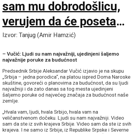
sam mu dobrodošlicu,
verujem da će poseta
doprineti razvoju
Izvor: Tanjug (Amir Hamzić)
odnosa
– Vučić: Ljudi su nam najvažniji, ujedinjeni šaljemo
najvažnije poruke za budućnost
Predsednik Srbije Aleksandar Vučić izjavio je na skupu
„Srbija – jedna porodica“, na platou ispred Doma Naroske
skuštine, govoreći o planovima za budućnost, da su ljudi
najvažniji i da zato danas sa tog mesta ujedinjeni
šaljemo poruke od najvećeg značaja za budućnost naše
zemlje.
„Hvala vam, ljudi, hvala Srbijo, hvala vam na
veličanstvenom dočeku. Ljudi su nam najvažniji. Video
sam da ste iz svih krajeva Srbije. Video sam da ste iz svih
krajeva. I ne samo iz Srbije, iz Republike Srpske i Severne