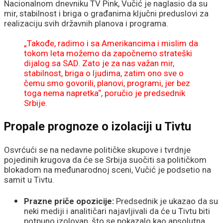
Nacionalnom dnevniku TV Pink, Vučić je naglasio da su
mir, stabilnost i briga o građanima ključni preduslovi za
realizaciju svih državnih planova i programa.
„Takođe, radimo i sa Amerikancima i mislim da
tokom leta možemo da započnemo strateški
dijalog sa SAD. Zato je za nas važan mir,
stabilnost, briga o ljudima, zatim ono sve o
čemu smo govorili, planovi, programi, jer bez
toga nema napretka“, poručio je predsednik
Srbije.
Propale prognoze o izolaciji u Tivtu
Osvrćući se na nedavne političke skupove i tvrdnje
pojedinih krugova da će se Srbija suočiti sa političkom
blokadom na međunarodnoj sceni, Vučić je podsetio na
samit u Tivtu.
Prazne priče opozicije:
Predsednik je ukazao da su
neki mediji i analitičari najavljivali da će u Tivtu biti
potpuno izolovan, što se pokazalo kao apsolutna