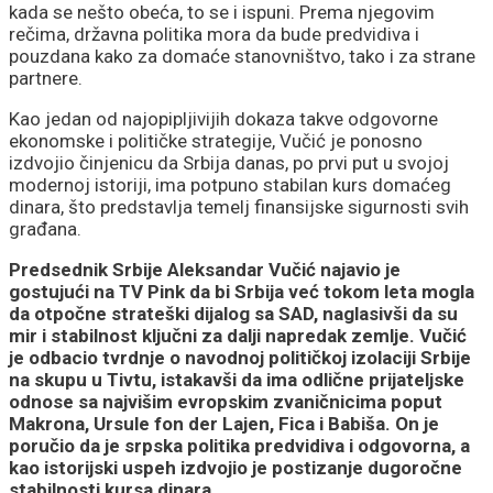
kada se nešto obeća, to se i ispuni. Prema njegovim
rečima, državna politika mora da bude predvidiva i
pouzdana kako za domaće stanovništvo, tako i za strane
partnere.
Kao jedan od najopipljivijih dokaza takve odgovorne
ekonomske i političke strategije, Vučić je ponosno
izdvojio činjenicu da Srbija danas, po prvi put u svojoj
modernoj istoriji, ima potpuno stabilan kurs domaćeg
dinara, što predstavlja temelj finansijske sigurnosti svih
građana.
Predsednik Srbije Aleksandar Vučić najavio je
gostujući na TV Pink da bi Srbija već tokom leta mogla
da otpočne strateški dijalog sa SAD, naglasivši da su
mir i stabilnost ključni za dalji napredak zemlje. Vučić
je odbacio tvrdnje o navodnoj političkoj izolaciji Srbije
na skupu u Tivtu, istakavši da ima odlične prijateljske
odnose sa najvišim evropskim zvaničnicima poput
Makrona, Ursule fon der Lajen, Fica i Babiša. On je
poručio da je srpska politika predvidiva i odgovorna, a
kao istorijski uspeh izdvojio je postizanje dugoročne
stabilnosti kursa dinara.