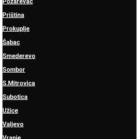
Požarevac
Priština
Prokuplje
Šabac
Smederevo
Sombor
S.Mitrovica
Subotica
Užice
Valjevo
Vranje