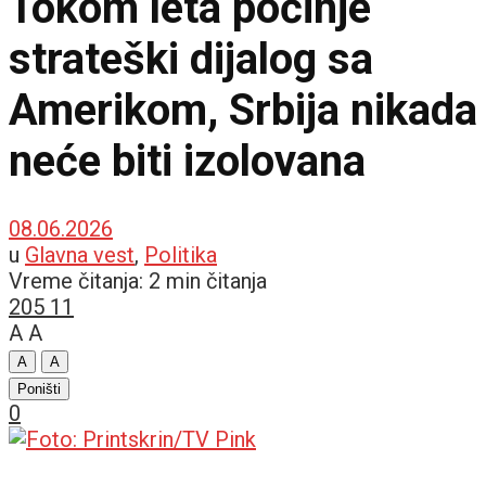
Tokom leta počinje
strateški dijalog sa
Amerikom, Srbija nikada
neće biti izolovana
08.06.2026
u
Glavna vest
,
Politika
Vreme čitanja: 2 min čitanja
205
11
A
A
A
A
Poništi
0