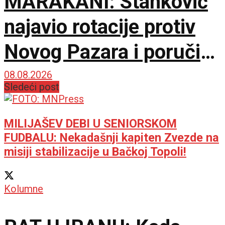
MARAKANI: Stanković
najavio rotacije protiv
Novog Pazara i poručio
– Nije pitanje života i
08.08.2026
Sledeći post
smrti, ali hoću
maksimum!
MILIJAŠEV DEBI U SENIORSKOM
FUDBALU: Nekadašnji kapiten Zvezde na
misiji stabilizacije u Bačkoj Topoli!
Kolumne