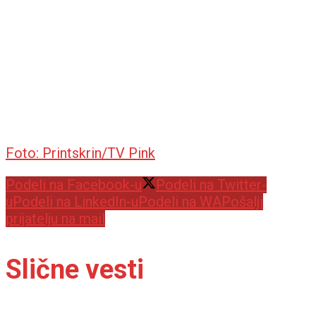
Foto: Printskrin/TV Pink
Podeli na Facebook-u
Podeli na Twitter-
u
Podeli na LinkedIn-u
Podeli na WA
Pošalji
prijatelju na mail
Slične vesti