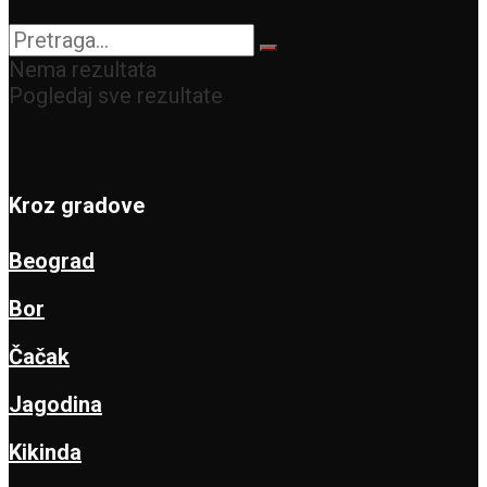
Nema rezultata
Pogledaj sve rezultate
Kroz gradove
Beograd
Bor
Čačak
Jagodina
Kikinda