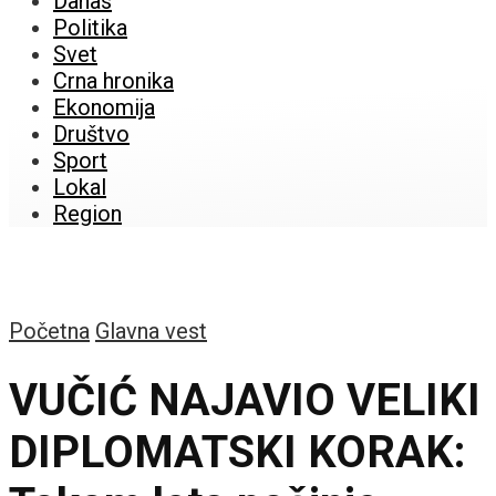
Danas
Politika
Svet
Crna hronika
Ekonomija
Društvo
Sport
Lokal
Region
Početna
Glavna vest
VUČIĆ NAJAVIO VELIKI
DIPLOMATSKI KORAK: