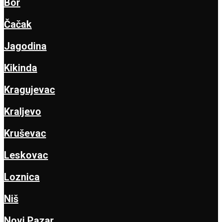
Bor
Čačak
Jagodina
Kikinda
Kragujevac
Kraljevo
Kruševac
Leskovac
Loznica
Niš
Novi Pazar