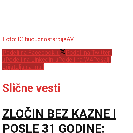
Foto: IG buducnostsrbijeAV
Podeli na Facebook-u
Podeli na Twitter-
u
Podeli na LinkedIn-u
Podeli na WA
Pošalji
prijatelju na mail
Slične vesti
ZLOČIN BEZ KAZNE I
POSLE 31 GODINE: