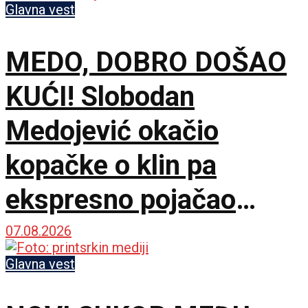
Glavna vest
MEDO, DOBRO DOŠAO
KUĆI! Slobodan
Medojević okačio
kopačke o klin pa
ekspresno pojačao
stručni štab Vojvodine!
07.08.2026
Glavna vest