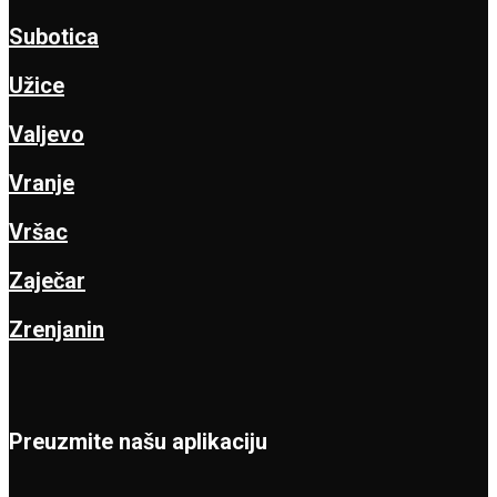
Subotica
Užice
Valjevo
Vranje
Vršac
Zaječar
Zrenjanin
Preuzmite našu aplikaciju