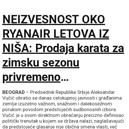
Milo Lompar
NEIZVESNOST OKO
RYANAIR LETOVA IZ
NIŠA: Prodaja karata za
zimsku sezonu
privremeno
obustavljena
BEOGRAD
– Predsednik Republike Srbije Aleksandar
Vučić obratio se danas celokupnoj javnosti i građanima
zemlje izuzetno važnom, snažnom i dalekosežnom
porukom povodom predstojećih sudbonosnih izbora.
Vučić je u svom direktnom obraćanju precizno definisao
politički trenutak u kojem se država nalazi, naglašavajući
da predstojeće glasanje nije obična smena vlasti, već