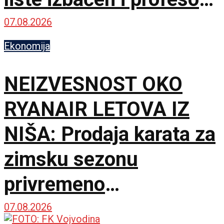
Milo Lompar
07.08.2026
Ekonomija
NEIZVESNOST OKO
RYANAIR LETOVA IZ
NIŠA: Prodaja karata za
zimsku sezonu
privremeno
obustavljena
07.08.2026