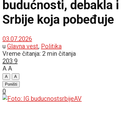
budućnosti, debakla i
Srbije koja pobeđuje
03.07.2026
u
Glavna vest
,
Politika
Vreme čitanja: 2 min čitanja
203
9
A
A
A
A
Poništi
0