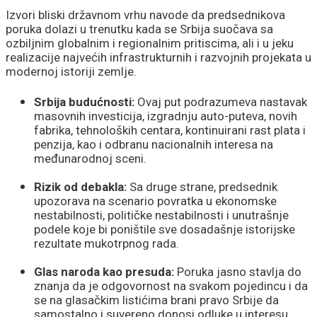
Izvori bliski državnom vrhu navode da predsednikova
poruka dolazi u trenutku kada se Srbija suočava sa
ozbiljnim globalnim i regionalnim pritiscima, ali i u jeku
realizacije najvećih infrastrukturnih i razvojnih projekata u
modernoj istoriji zemlje.
Srbija budućnosti:
Ovaj put podrazumeva nastavak
masovnih investicija, izgradnju auto-puteva, novih
fabrika, tehnoloških centara, kontinuirani rast plata i
penzija, kao i odbranu nacionalnih interesa na
međunarodnoj sceni.
Rizik od debakla:
Sa druge strane, predsednik
upozorava na scenario povratka u ekonomske
nestabilnosti, političke nestabilnosti i unutrašnje
podele koje bi poništile sve dosadašnje istorijske
rezultate mukotrpnog rada.
Glas naroda kao presuda:
Poruka jasno stavlja do
znanja da je odgovornost na svakom pojedincu i da
se na glasačkim listićima brani pravo Srbije da
samostalno i suvereno donosi odluke u interesu