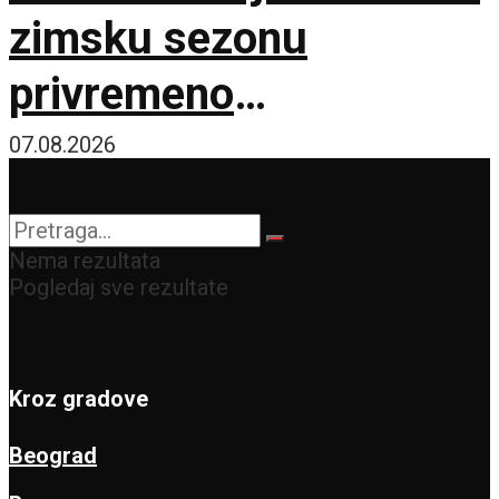
zimsku sezonu
privremeno
obustavljena
07.08.2026
Nema rezultata
Pogledaj sve rezultate
Kroz gradove
Beograd