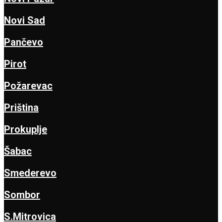
Novi Sad
Pančevo
Pirot
Požarevac
Priština
Prokuplje
Šabac
Smederevo
Sombor
S.Mitrovica