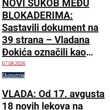
NOVI SUKOB MEĐU
BLOKADERIMA:
Sastavili dokument na
39 strana – Vladana
Đokića označili kao
visokorizičnog
07.08.2026
Ekonomija
VLADA: Od 17. avgusta
18 novih lekova na