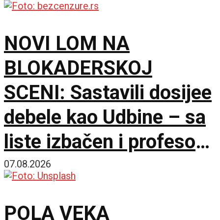
NOVI LOM NA
BLOKADERSKOJ
SCENI: Sastavili dosijee
debele kao Udbine – sa
liste izbačen i profesor
Milo Lompar
07.08.2026
POLA VEKA