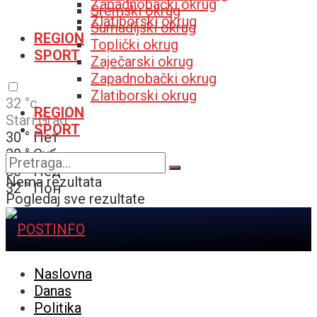
Zapadnobački okrug
Sremski okrug
Zlatiborski okrug
Šumadijski okrug
REGION
Toplički okrug
SPORT
Zaječarski okrug
Zapadnobački okrug
Zlatiborski okrug
32
°c
REGION
Stari Grad
SPORT
30
°
Пет
30
°
Суб
30
°
Нед
Nema rezultata
32
°
Пон
Pogledaj sve rezultate
Naslovna
Danas
Politika