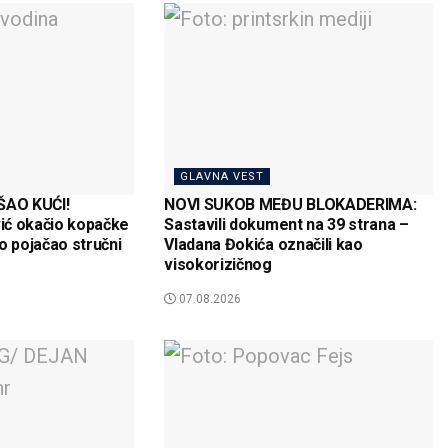
GLAVNA VEST
AO KUĆI!
NOVI SUKOB MEĐU BLOKADERIMA:
ić okačio kopačke
Sastavili dokument na 39 strana –
o pojačao stručni
Vladana Đokića označili kao
visokorizičnog
07.08.2026