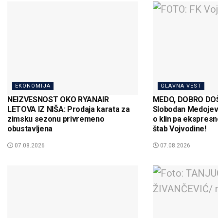
EKONOMIJA
GLAVNA VEST
NEIZVESNOST OKO RYANAIR
MEDO, DOBRO DOŠ
LETOVA IZ NIŠA: Prodaja karata za
Slobodan Medojev
zimsku sezonu privremeno
o klin pa ekspresn
obustavljena
štab Vojvodine!
07.08.2026
07.08.2026