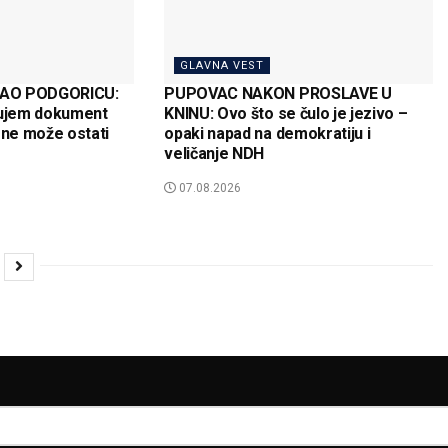
GLAVNA VEST
SAO PODGORICU:
PUPOVAC NAKON PROSLAVE U
jujem dokument
KNINU: Ovo što se čulo je jezivo –
 ne može ostati
opaki napad na demokratiju i
veličanje NDH
07.08.2026