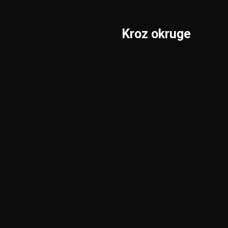
Kroz okruge
Sombor
Borski
S.Mitrovica
Braničevski
Subotica
Jablanički
Užice
Južnobački
Valjevo
Južnobanatski
Vranje
Kolubarski
Vršac
KiM