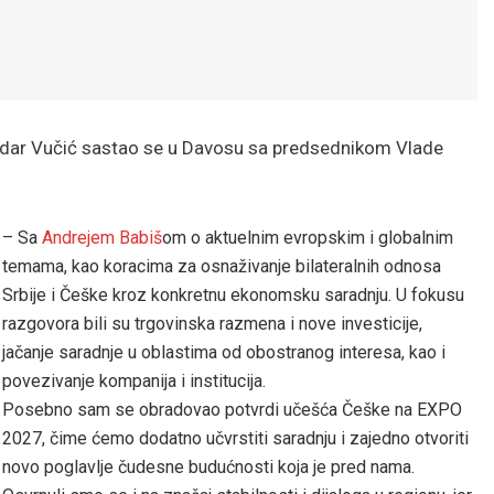
ndar Vučić sastao se u Davosu sa predsednikom Vlade
– Sa
Andrejem Babiš
om
o aktuelnim evropskim i globalnim
temama, kao koracima za osnaživanje bilateralnih odnosa
Srbije i Češke kroz konkretnu ekonomsku saradnju. U fokusu
razgovora bili su trgovinska razmena i nove investicije,
jačanje saradnje u oblastima od obostranog interesa, kao i
povezivanje kompanija i institucija.
Posebno sam se obradovao potvrdi učešća Češke na EXPO
2027, čime ćemo dodatno učvrstiti saradnju i zajedno otvoriti
novo poglavlje čudesne budućnosti koja je pred nama.