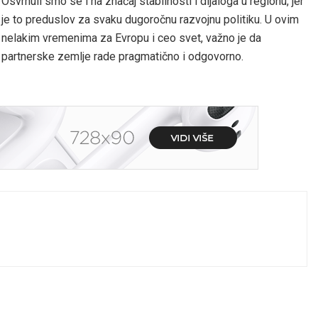
Osvrnuli smo se i na značaj stabilnosti i dijaloga u regionu, jer
je to preduslov za svaku dugoročnu razvojnu politiku. U ovim
nelakim vremenima za Evropu i ceo svet, važno je da
partnerske zemlje rade pragmatično i odgovorno.