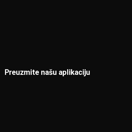
Kruševac
Prokuplje
Leskovac
Šabac
Loznica
Smederevo
Preuzmite našu aplikaciju