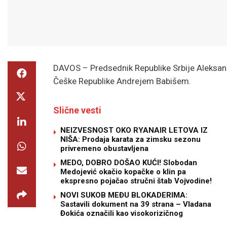
DAVOS – Predsednik Republike Srbije Aleksa
Češke Republike Andrejem Babišem.
Slične vesti
NEIZVESNOST OKO RYANAIR LETOVA IZ
NIŠA: Prodaja karata za zimsku sezonu
privremeno obustavljena
MEDO, DOBRO DOŠAO KUĆI! Slobodan
Medojević okačio kopačke o klin pa
ekspresno pojačao stručni štab Vojvodine!
NOVI SUKOB MEĐU BLOKADERIMA:
Sastavili dokument na 39 strana – Vladana
Đokića označili kao visokorizičnog