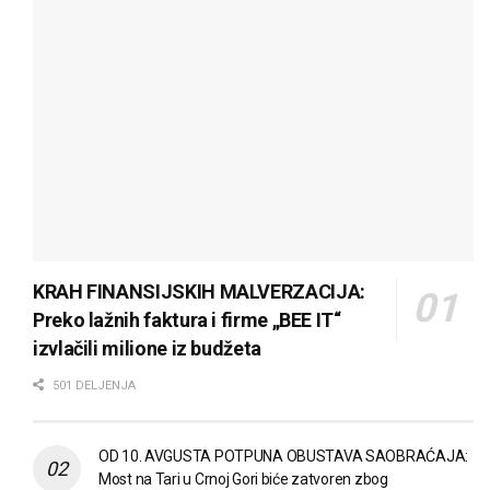
KRAH FINANSIJSKIH MALVERZACIJA:
Preko lažnih faktura i firme „BEE IT“
izvlačili milione iz budžeta
501 DELJENJA
OD 10. AVGUSTA POTPUNA OBUSTAVA SAOBRAĆAJA:
Most na Tari u Crnoj Gori biće zatvoren zbog