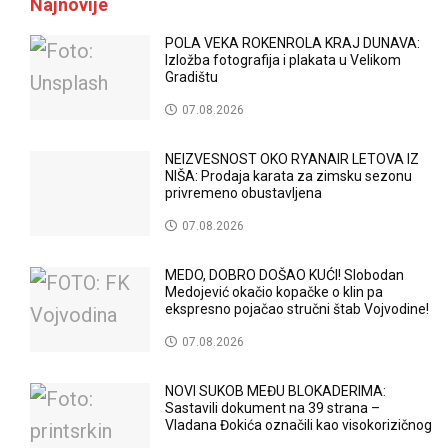
Najnovije
POLA VEKA ROKENROLA KRAJ DUNAVA:
Izložba fotografija i plakata u Velikom
Gradištu
07.08.2026
NEIZVESNOST OKO RYANAIR LETOVA IZ
NIŠA: Prodaja karata za zimsku sezonu
privremeno obustavljena
07.08.2026
MEDO, DOBRO DOŠAO KUĆI! Slobodan
Medojević okačio kopačke o klin pa
ekspresno pojačao stručni štab Vojvodine!
07.08.2026
NOVI SUKOB MEĐU BLOKADERIMA:
Sastavili dokument na 39 strana –
Vladana Đokića označili kao visokorizičnog