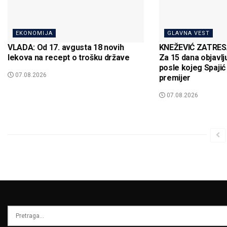
EKONOMIJA
GLAVNA VEST
VLADA: Od 17. avgusta 18 novih
KNEŽEVIĆ ZATRE
lekova na recept o trošku države
Za 15 dana objavl
posle kojeg Spajić
07.08.2026
premijer
07.08.2026