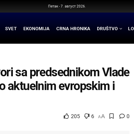
Петак - 7. август 2026.
SVET
EKONOMIJA
CRNA HRONIKA
DRUŠTVO
LO
ri sa predsednikom Vlade
 aktuelnim evropskim i
205
6
A
0
A