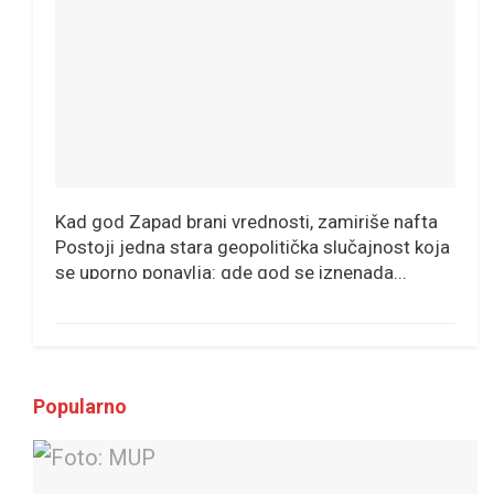
Kad god Zapad brani vrednosti, zamiriše nafta
Postoji jedna stara geopolitička slučajnost koja
se uporno ponavlja: gde god se iznenada...
Popularno