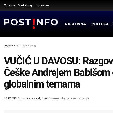
O nama
Marketing
Impresum
NASLOVNA
POLITIKA
Početna
Glavna vest
VUČIĆ U DAVOSU: Razgovo
Češke Andrejem Babišom o
globalnim temama
21.01.2026
u
Glavna vest
,
Svet
Vreme čitanja: 2 min čitanja