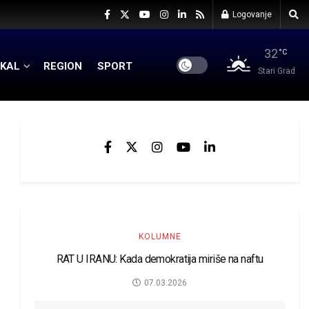
Logovanje
32
°C
KAL
REGION
SPORT
Stari Grad
KOLUMNE
RAT U IRANU: Kada demokratija miriše na naftu
07.03.2026