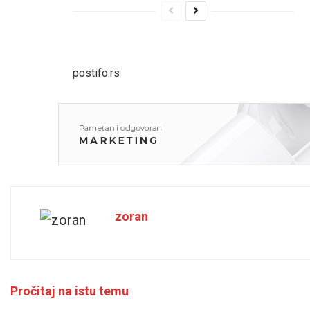
postifo.rs
zoran
Pročitaj na istu temu