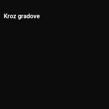
Kroz gradove
Beograd
Niš
Bor
Novi Pazar
Čačak
Novi Sad
Jagodina
Pančevo
Kikinda
Pirot
Kragujevac
Požarevac
Kraljevo
Priština