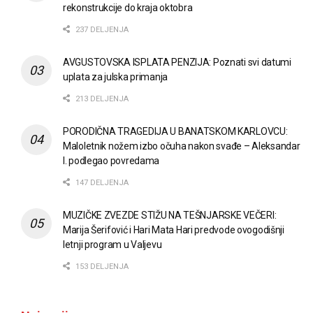
rekonstrukcije do kraja oktobra
237 DELJENJA
AVGUSTOVSKA ISPLATA PENZIJA: Poznati svi datumi
uplata za julska primanja
213 DELJENJA
PORODIČNA TRAGEDIJA U BANATSKOM KARLOVCU:
Maloletnik nožem izbo očuha nakon svađe – Aleksandar
I. podlegao povredama
147 DELJENJA
MUZIČKE ZVEZDE STIŽU NA TEŠNJARSKE VEČERI:
Marija Šerifović i Hari Mata Hari predvode ovogodišnji
letnji program u Valjevu
153 DELJENJA