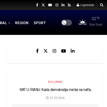
Logovanje
32
°C
KAL
REGION
SPORT
Stari Grad
KOLUMNE
RAT U IRANU: Kada demokratija miriše na naftu
07.03.2026