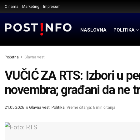
O nama
Marketing
Impresum
NASLOVNA
POLITIKA
Početna
Glavna vest
VUČIĆ ZA RTS: Izbori u pe
novembra; građani da ne t
21.05.2026
u
Glavna vest
,
Politika
Vreme čitanja: 6 min čitanja