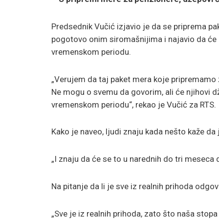
Predsednik Vučić izjavio je da se priprema pa
pogotovo onim siromašnijima i najavio da će n
vremenskom periodu.
„Verujem da taj paket mera koje pripremamo z
Ne mogu o svemu da govorim, ali će njihovi džep
vremenskom periodu“, rekao je Vučić za RTS.
Kako je naveo, ljudi znaju kada nešto kaže da j
„I znaju da će se to u narednih do tri meseca 
Na pitanje da li je sve iz realnih prihoda odgov
„Sve je iz realnih prihoda, zato što naša stop