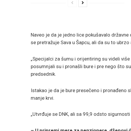
Naveo je da je jedno lice pokušavalo državne
se pretražuje Sava u Šapcu, ali da su to ubrzo 
„Specijalci za šumu i orijentiring su videli vi
posumnjali su i pronašli bure i pre nego što su 
predsednik.
Istakao je da je bure presečeno i pronađeno skl
manje krvi.
„Utvrđuje se DNK, ali sa 99,9 odsto sigurnosti 
– U pripremi mere za penzionere, džepovi će