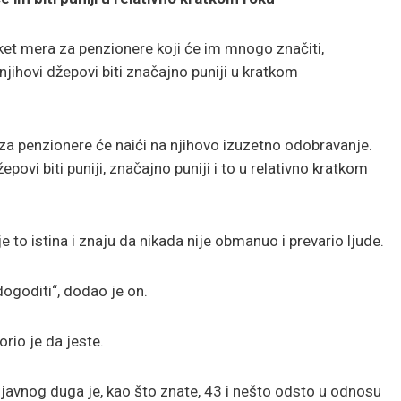
ket mera za penzionere koji će im mnogo značiti,
jihovi džepovi biti značajno puniji u kratkom
a penzionere će naići na njihovo izuzetno odobravanje.
ovi biti puniji, značajno puniji i to u relativno kratkom
e to istina i znaju da nikada nije obmanuo i prevario ljude.
dogoditi“, dodao je on.
orio je da jeste.
a javnog duga je, kao što znate, 43 i nešto odsto u odnosu