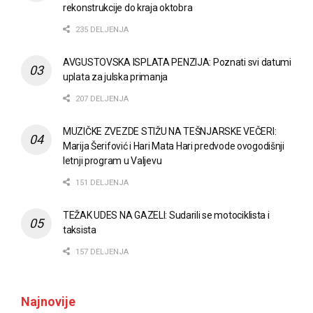
rekonstrukcije do kraja oktobra
235 DELJENJA
AVGUSTOVSKA ISPLATA PENZIJA: Poznati svi datumi
uplata za julska primanja
207 DELJENJA
MUZIČKE ZVEZDE STIŽU NA TEŠNJARSKE VEČERI:
Marija Šerifović i Hari Mata Hari predvode ovogodišnji
letnji program u Valjevu
151 DELJENJA
TEŽAK UDES NA GAZELI: Sudarili se motociklista i
taksista
157 DELJENJA
Najnovije