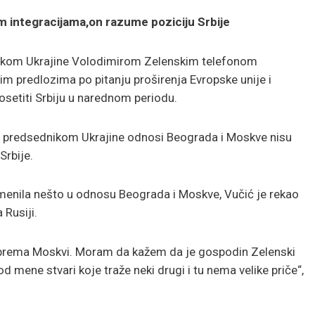
 integracijama,on razume poziciju Srbije
dnikom Ukrajine Volodimirom Zelenskim telefonom
m predlozima po pitanju proširenja Evropske unije i
osetiti Srbiju u narednom periodu.
a predsednikom Ukrajine odnosi Beograda i Moskve nisu
Srbije.
romenila nešto u odnosu Beograda i Moskve, Vučić je rekao
Rusiji.
prema Moskvi. Moram da kažem da je gospodin Zelenski
od mene stvari koje traže neki drugi i tu nema velike priče“,