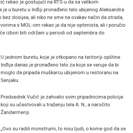
ić rekao je gostujući na RTS-u da sa velikom
e u buretu u Inđiji pronađeno telo ubijenog Aleksandra
o bez dosijea, ali niko ne sme na ovakav način da strada,
vorima s MOL-om rekao je da nije optimista, ali i poručio
će izbori biti održani u periodi od septembra do
U jednom buretu, koje je otkopano na teritoriji opštine
Inđija danas je pronađeno telo za koje se veruje da bi
moglo da pripada muškarcu ubijenom u restoranu na
Senjaku.
Predsednik Vučić je zahvalio svim pripadnicima policije
koji su učestvovali u traženju tela A. N., a naročito
Žandarmeriji.
„Ovo su radili monstrumi, to nisu ljudi, o kome god da se