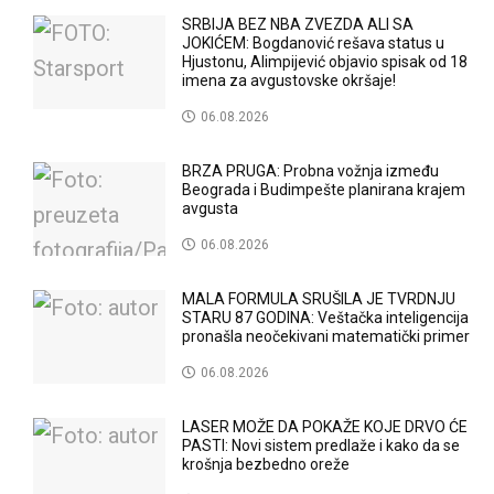
SRBIJA BEZ NBA ZVEZDA ALI SA
JOKIĆEM: Bogdanović rešava status u
Hjustonu, Alimpijević objavio spisak od 18
imena za avgustovske okršaje!
06.08.2026
BRZA PRUGA: Probna vožnja između
Beograda i Budimpešte planirana krajem
avgusta
06.08.2026
MALA FORMULA SRUŠILA JE TVRDNJU
STARU 87 GODINA: Veštačka inteligencija
pronašla neočekivani matematički primer
06.08.2026
LASER MOŽE DA POKAŽE KOJE DRVO ĆE
PASTI: Novi sistem predlaže i kako da se
krošnja bezbedno oreže