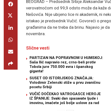
BEOGRAD –
Predsednik Srbije Aleksandar Vuč
verovatnoćom od 99,9 odsto može da kaže da j
Nešovića. Nije ubijeno lice ni akademik, ni nek
istakao je predsednik Vučić. Govoreći o prego
građanima da ne treba da brinu. Najavio je da 
novembra.
Slične vesti
PARTIZAN NA POPRAVNOM U HUMSKOJ:
Saša Ilić napravio rez, crno-beli protiv
Tobola jure 750.000 evra i španskog
giganta!
SUSET OD ISTORIJSKOG ZNAČAJA:
Volodimir Zelenski stiže u prvu zvaničnu
posetu Srbiji
VUČIĆ DOČEKAO VATROGASCE HEROJE
IZ ŠPANIJE: Svaki dan spasavate ljude i
imovinu, imaćete još bolje uslove za rad