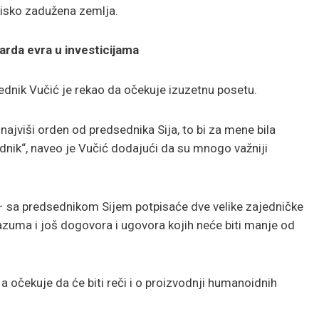
 nisko zadužena zemlja.
jarda evra u investicijama
ednik Vučić je rekao da očekuje izuzetnu posetu.
jviši orden od predsednika Sija, to bi za mene bila
ednik“, naveo je Vučić dodajući da su mnogo važniji
 – sa predsednikom Sijem potpisaće dve velike zajedničke
azuma i još dogovora i ugovora kojih neće biti manje od
 a očekuje da će biti reči i o proizvodnji humanoidnih