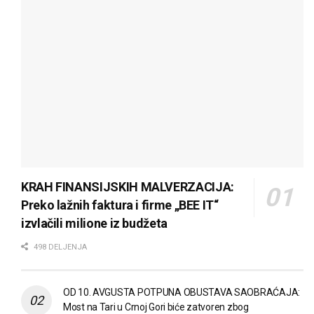
KRAH FINANSIJSKIH MALVERZACIJA:
Preko lažnih faktura i firme „BEE IT“
izvlačili milione iz budžeta
498 DELJENJA
OD 10. AVGUSTA POTPUNA OBUSTAVA SAOBRAĆAJA:
Most na Tari u Crnoj Gori biće zatvoren zbog