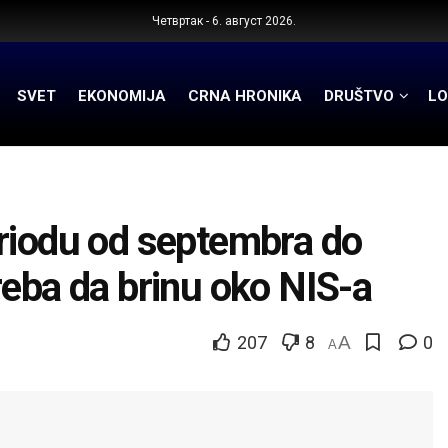
Четвртак - 6. август 2026.
SVET
EKONOMIJA
CRNA HRONIKA
DRUŠTVO
LO
riodu od septembra do
reba da brinu oko NIS-a
207
8
A
0
A