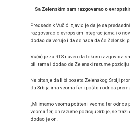
– Sa Zelenskim sam razgovarao o evropskim
Predsednik Vučić izjavio je da je sa predse
razgovarao o evropskim integracijama i o novi
dodao da veruje i da se nada da će Zelenski p
Vučić je za RTS naveo da tokom razgovora s
bili tema i dodao da Zelenski razume poziciju 
Na pitanje da li bi poseta Zelenskog Srbiji p
da Srbija ima veoma fer i pošten odnos prema 
„Mi imamo veoma pošten i veoma fer odnos 
veoma fer, on razume poziciju Srbije, ne traži 
dodao je on.