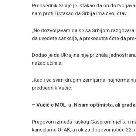
Predsednik Srbije je istakao da on dozvoljava
nam preti i istakao da Srbija ima svoj stav.
„Ne dozvoljavam da se sa Srbijom razgovara na
da uvedete sankcije, a prekosutra ćete da pre
Dodao je da Ukrajina nije priznala jednostranu 
nažao učinila.
„Kao i sa svim drugim zemljama, najnormalni
predsednik Vučić.
– Vučić o MOL-u: Nisam optimista, ali građa
Pregovori između ruskog Gasprom njefta i 
kancelarije OFAK, a rok za dogovor ističe 22. 