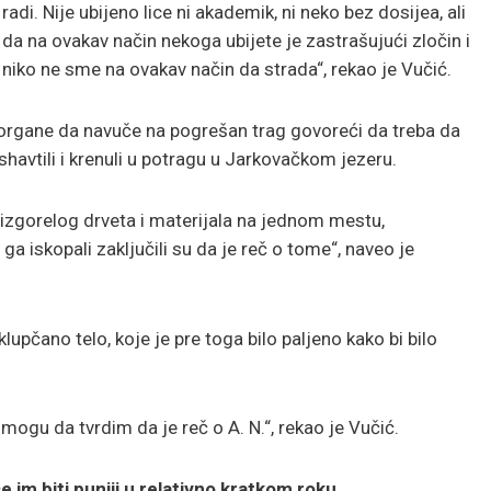
radi. Nije ubijeno lice ni akademik, ni neko bez dosijea, ali
da na ovakav način nekoga ubijete je zastrašujući zločin i
niko ne sme na ovakav način da strada“, rekao je Vučić.
 organe da navuče na pogrešan trag govoreći da treba da
shavtili i krenuli u potragu u Jarkovačkom jezeru.
še izgorelog drveta i materijala na jednom mestu,
ga iskopali zaključili su da je reč o tome“, naveo je
upčano telo, koje je pre toga bilo paljeno kako bi bilo
mogu da tvrdim da je reč o A. N.“, rekao je Vučić.
 im biti puniji u relativno kratkom roku