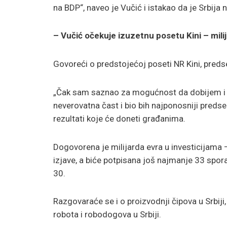
na BDP“, naveo je Vučić i istakao da je Srbija
– Vučić očekuje izuzetnu posetu Kini – mili
Govoreći o predstojećoj poseti NR Kini, preds
„Čak sam saznao za mogućnost da dobijem i na
neverovatna čast i bio bih najponosniji preds
rezultati koje će doneti građanima.
Dogovorena je milijarda evra u investicijama
izjave, a biće potpisana još najmanje 33 spor
30.
Razgovaraće se i o proizvodnji čipova u Srbiji,
robota i robodogova u Srbiji.