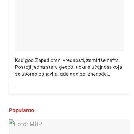
Kad god Zapad brani vrednosti, zamiriše nafta
Postoji jedna stara geopolitička slučajnost koja
se uporno ponavlja: gde god se iznenada...
Popularno