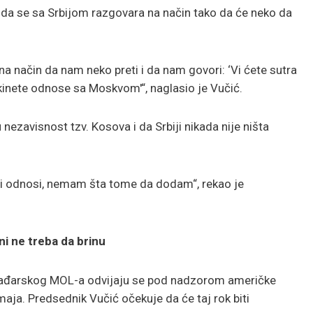
 da se sa Srbijom razgovara na način tako da će neko da
 način da nam neko preti i da nam govori: ‘Vi ćete sutra
kinete odnose sa Moskvom'“, naglasio je Vučić.
nezavisnost tzv. Kosova i da Srbiji nikada nije ništa
ji odnosi, nemam šta tome da dodam“, rekao je
ni ne treba da brinu
mađarskog MOL-a odvijaju se pod nadzorom američke
maja. Predsednik Vučić očekuje da će taj rok biti