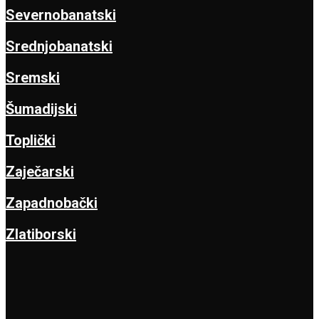
Severnobanatski
Srednjobanatski
Sremski
Šumadijski
Toplički
Zaječarski
Zapadnobački
Zlatiborski