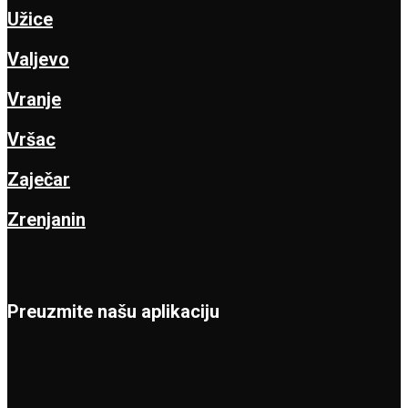
Užice
Valjevo
Vranje
Vršac
Zaječar
Zrenjanin
Preuzmite našu aplikaciju