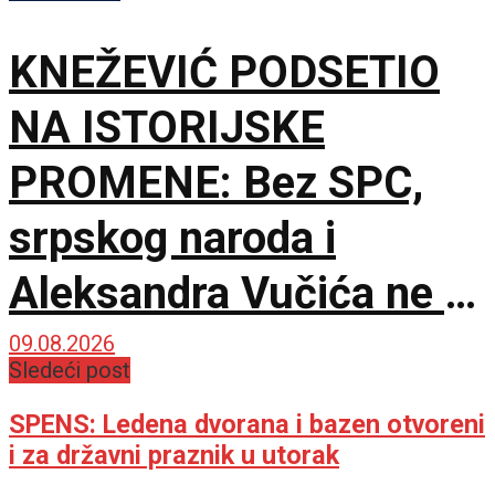
KNEŽEVIĆ PODSETIO
NA ISTORIJSKE
PROMENE: Bez SPC,
srpskog naroda i
Aleksandra Vučića ne bi
bilo pobede 30. avgusta
09.08.2026
Sledeći post
SPENS: Ledena dvorana i bazen otvoreni
i za državni praznik u utorak