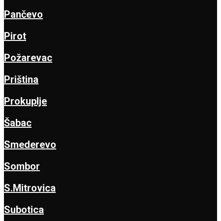
Pančevo
Pirot
Požarevac
Priština
Prokuplje
Šabac
Smederevo
Sombor
S.Mitrovica
Subotica