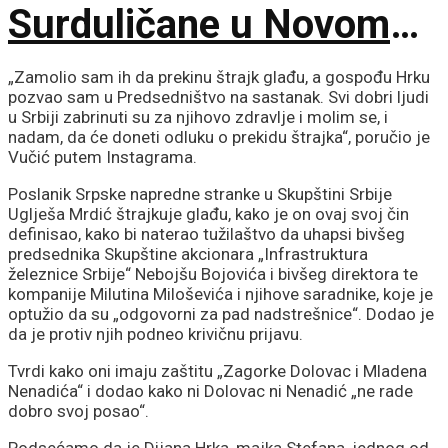
Surduličane u Novom
Sadu za maksimalan
„Zamolio sam ih da prekinu štrajk glađu, a gospođu Hrku
pozvao sam u Predsedništvo na sastanak. Svi dobri ljudi
učinak!
u Srbiji zabrinuti su za njihovo zdravlje i molim se, i
nadam, da će doneti odluku o prekidu štrajka“, poručio je
Vučić putem Instagrama.
Poslanik Srpske napredne stranke u Skupštini Srbije
Uglješa Mrdić štrajkuje glađu, kako je on ovaj svoj čin
definisao, kako bi naterao tužilaštvo da uhapsi bivšeg
predsednika Skupštine akcionara „Infrastruktura
železnice Srbije“ Nebojšu Bojovića i bivšeg direktora te
kompanije Milutina Miloševića i njihove saradnike, koje je
optužio da su „odgovorni za pad nadstrešnice“. Dodao je
da je protiv njih podneo krivičnu prijavu.
Tvrdi kako oni imaju zaštitu „Zagorke Dolovac i Mladena
Nenadića“ i dodao kako ni Dolovac ni Nenadić „ne rade
dobro svoj posao“.
Podsećamo da je Dijana Hrka, majka Stefana, jednog od