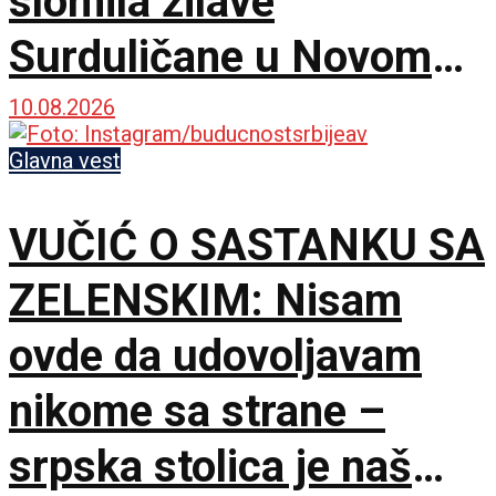
slomila žilave
Surduličane u Novom
Sadu za maksimalan
10.08.2026
učinak!
Glavna vest
VUČIĆ O SASTANKU SA
ZELENSKIM: Nisam
ovde da udovoljavam
nikome sa strane –
srpska stolica je naš