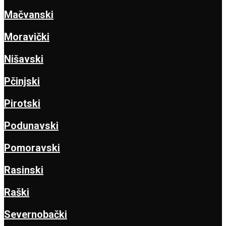
Mačvanski
Moravički
Nišavski
Pčinjski
Pirotski
Podunavski
Pomoravski
Rasinski
Raški
Severnobački