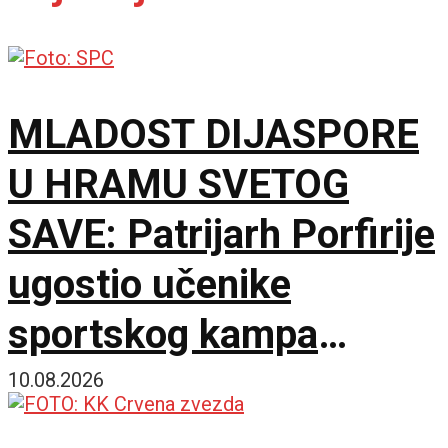
MLADOST DIJASPORE
U HRAMU SVETOG
SAVE: Patrijarh Porfirije
ugostio učenike
sportskog kampa
„Srbija te zove”
10.08.2026