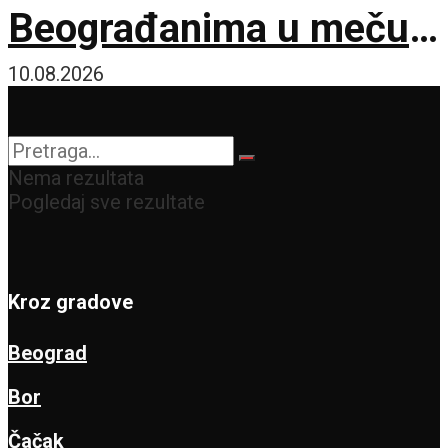
Beograđanima u meču
pune drame i VAR
10.08.2026
kontroverzi!
Nema rezultata
Pogledaj sve rezultate
Kroz gradove
Beograd
Bor
Čačak