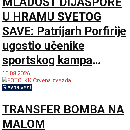
MLADOST DIJASPORE
U HRAMU SVETOG
SAVE: Patrijarh Porfirije
ugostio učenike
sportskog kampa
„Srbija te zove”
10.08.2026
Glavna vest
TRANSFER BOMBA NA
MALOM