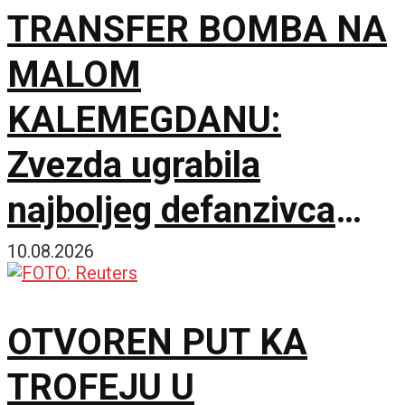
TRANSFER BOMBA NA
MALOM
KALEMEGDANU:
Zvezda ugrabila
najboljeg defanzivca
Evrolige i zatvorila
10.08.2026
spoljnu liniju!
OTVOREN PUT KA
TROFEJU U