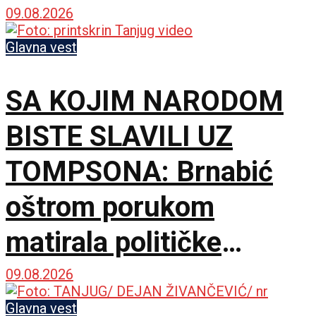
jedini izbor
09.08.2026
Glavna vest
SA KOJIM NARODOM
BISTE SLAVILI UZ
TOMPSONA: Brnabić
oštrom porukom
matirala političke
protivnike
09.08.2026
Glavna vest