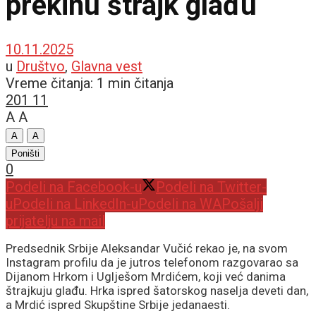
prekinu štrajk glađu
10.11.2025
u
Društvo
,
Glavna vest
Vreme čitanja: 1 min čitanja
201
11
A
A
A
A
Poništi
0
Podeli na Facebook-u
Podeli na Twitter-
u
Podeli na LinkedIn-u
Podeli na WA
Pošalji
prijatelju na mail
Predsednik Srbije Aleksandar Vučić rekao je, na svom
Instagram profilu da je jutros telefonom razgovarao sa
Dijanom Hrkom i Uglješom Mrdićem, koji već danima
štrajkuju glađu. Hrka ispred šatorskog naselja deveti dan,
a Mrdić ispred Skupštine Srbije jedanaesti.