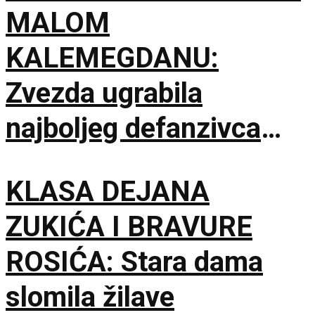
MALOM
KALEMEGDANU:
Zvezda ugrabila
najboljeg defanzivca
Evrolige i zatvorila
KLASA DEJANA
spoljnu liniju!
ZUKIĆA I BRAVURE
ROSIĆA: Stara dama
slomila žilave