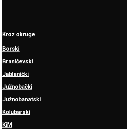
Kroz okruge
Borski
Braničevski
Jablanički
Južnobački
Južnobanatski
Kolubarski
KiM