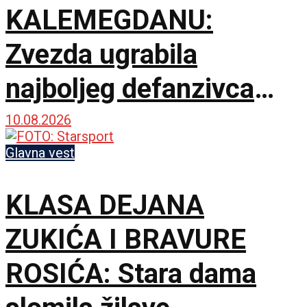
KALEMEGDANU:
Zvezda ugrabila
najboljeg defanzivca
Evrolige i zatvorila
10.08.2026
spoljnu liniju!
Glavna vest
KLASA DEJANA
ZUKIĆA I BRAVURE
ROSIĆA: Stara dama