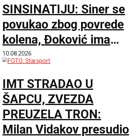
SINSINATIJU: Siner se
povukao zbog povrede
kolena, Đoković ima
istorijsku šansu u
10.08.2026
Ohaju!
IMT STRADAO U
ŠAPCU, ZVEZDA
PREUZELA TRON:
Milan Vidakov presudio