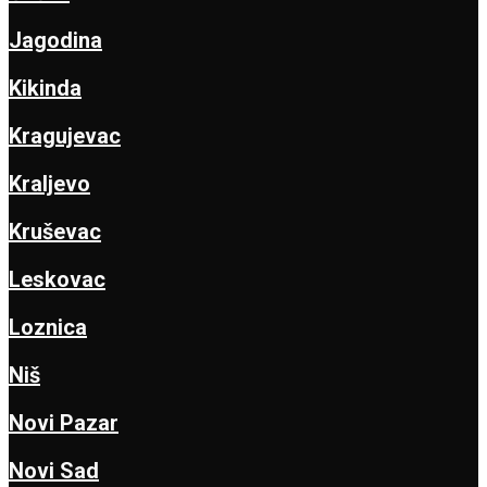
Jagodina
Kikinda
Kragujevac
Kraljevo
Kruševac
Leskovac
Loznica
Niš
Novi Pazar
Novi Sad