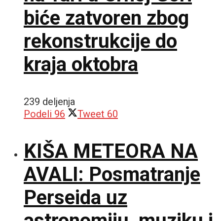
biće zatvoren zbog
rekonstrukcije do
kraja oktobra
239 deljenja
Podeli
96
Tweet
60
KIŠA METEORA NA
AVALI: Posmatranje
Perseida uz
astronomiju, muziku i