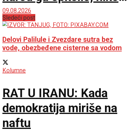
ne veruje koliko je
09.08.2026
Sledeći post
opušten
Delovi Palilule i Zvezdare sutra bez
vode, obezbeđene cisterne sa vodom
Kolumne
RAT U IRANU: Kada
demokratija miriše na
naftu