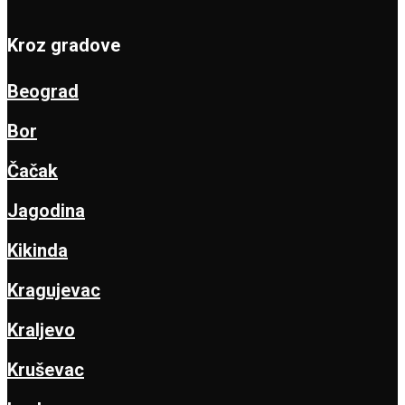
Kroz gradove
Beograd
Bor
Čačak
Jagodina
Kikinda
Kragujevac
Kraljevo
Kruševac