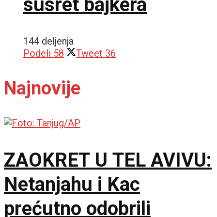
susret bajkera
144 deljenja
Podeli
58
Tweet
36
Najnovije
ZAOKRET U TEL AVIVU:
Netanjahu i Kac
prećutno odobrili