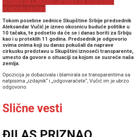
u
Podeli na LinkedIn-u
Podeli na WA
Pošalji
prijatelju na mail
Tokom posebne sednice Skupštine Srbije predsednik
Aleksandar Vučić je izneo okosnicu buduće politike u
10 tačaka, te podsetio da će se i danas boriti za Srbiju
kao i u proteklih 11 godina. Predsednik je odgovorio
svima onima koji su danas pokušali da naprave
cirkusku predstavu u Skupštini iznoseći transparente,
umesto da govore o situaciji sa kojom se susreće naša
zemlja.
Opozicija je dobacivala i blamirala se transparentima sa
natpisima „izdajnik“ i „odgovaraćete“, Vučić im je ubrzo
odgovorio.
Slične vesti
ĐILAS PRIZNAO