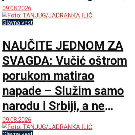
istinu
09.08.2026
Glavna vest
NAUČITE JEDNOM ZA
SVAGDA: Vučić oštrom
porukom matirao
napade – Služim samo
narodu i Srbiji, a ne
stranim silama
09.08.2026
Glavna vest