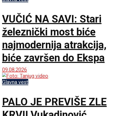
VUČIĆ NA SAVI: Stari
železnički most biće
najmodernija atrakcija,
biće završen do Ekspa
09.08.2026
Glavna vest
PALO JE PREVIŠE ZLE
KRVI! Vukadinović