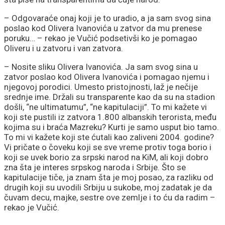
– Odgovaraće onaj koji je to uradio, a ja sam svog sina
poslao kod Olivera Ivanovića u zatvor da mu prenese
poruku… – rekao je Vučić podsetivši ko je pomagao
Oliveru i u zatvoru i van zatvora.
– Nosite sliku Olivera Ivanovića. Ja sam svog sina u
zatvor poslao kod Olivera Ivanovića i pomagao njemu i
njegovoj porodici. Umesto pristojnosti, laž je nečije
srednje ime. Držali su transparente kao da su na stadion
došli, “ne ultimatumu”, “ne kapitulaciji”. To mi kažete vi
koji ste pustili iz zatvora 1.800 albanskih terorista, među
kojima su i braća Mazreku? Kurti je samo usput bio tamo.
To mi vi kažete koji ste ćutali kao zaliveni 2004. godine?
Vi pričate o čoveku koji se sve vreme protiv toga borio i
koji se uvek borio za srpski narod na KiM, ali koji dobro
zna šta je interes srpskog naroda i Srbije. Što se
kapitulacije tiče, ja znam šta je moj posao, za razliku od
drugih koji su uvodili Srbiju u sukobe, moj zadatak je da
čuvam decu, majke, sestre ove zemlje i to ću da radim –
rekao je Vučić.