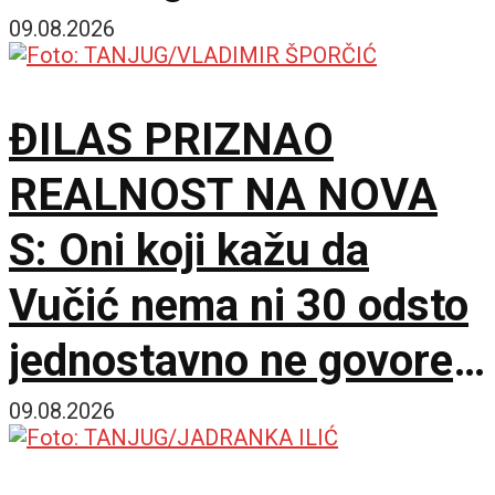
potpuno različita sveta
09.08.2026
ĐILAS PRIZNAO
REALNOST NA NOVA
S: Oni koji kažu da
Vučić nema ni 30 odsto
jednostavno ne govore
istinu
09.08.2026