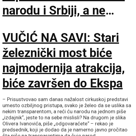
narodu i Srbiji, a ne
stranim silama
VUČIĆ NA SAVI: Stari
železnički most biće
najmodernija atrakcija,
biće završen do Ekspa
– Prisustvovao sam danas nažalost cirkuskoj predstavi
umesto ozbiljnog pristupa, svako je želeo da se uslika sa
nekim transparentom, a reći ću narodu na jednom piše
„izdajnik“, jeste to na sebe mislisli? Na drugom je slika
Olivera Ivanovića, piše „odgovaraćete“ – rekao je
predsednik, koji je dodao da je namerno javno pročitao
šta piše na transparentima da čuje narod.