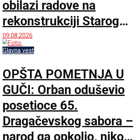
obilazi radove na
rekonstrukciji Starog
železničkog mosta
09.08.2026
Glavna vest
OPŠTA POMETNJA U
GUČI: Orban oduševio
posetioce 65.
Dragačevskog sabora –
narod ga opkolio, niko