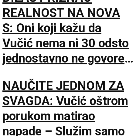
REALNOST NA NOVA
S: Oni koji kažu da
Vučić nema ni 30 odsto
jednostavno ne govore
istinu
NAUČITE JEDNOM ZA
SVAGDA: Vučić oštrom
porukom matirao
napade – Služim samo