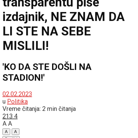
transparentu piše
izdajnik, NE ZNAM DA
LI STE NA SEBE
MISLILI!
'KO DA STE DOŠLI NA
STADION!'
02.02.2023
u
Politika
Vreme čitanja: 2 min čitanja
213
4
A
A
A
A