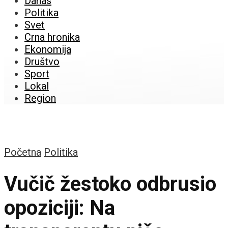
Danas
Politika
Svet
Crna hronika
Ekonomija
Društvo
Sport
Lokal
Region
Početna
Politika
Vučič žestoko odbrusio
opoziciji: Na