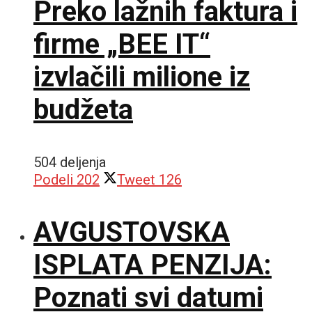
Preko lažnih faktura i
firme „BEE IT“
izvlačili milione iz
budžeta
504 deljenja
Podeli
202
Tweet
126
AVGUSTOVSKA
ISPLATA PENZIJA:
Poznati svi datumi