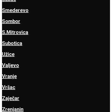
Smederevo
Sombor
S.Mitrovica
Subotica
Užice
Valjevo
Vranje
Vršac
Zaječar
Zrenjanin