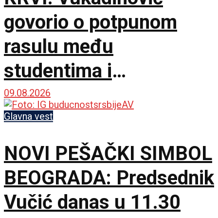
govorio o potpunom
rasulu među
studentima i
opozicijom: Neka nam
09.08.2026
je Bog u pomoći
Glavna vest
NOVI PEŠAČKI SIMBOL
BEOGRADA: Predsednik
Vučić danas u 11.30