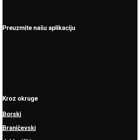
Preuzmite našu aplikaciju
Kroz okruge
Borski
Braničevski