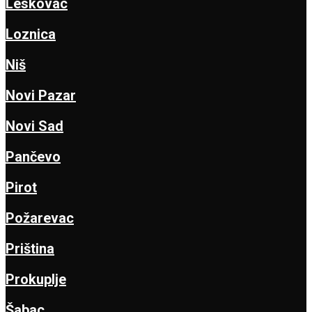
Leskovac
Loznica
Niš
Novi Pazar
Novi Sad
Pančevo
Pirot
Požarevac
Priština
Prokuplje
Šabac