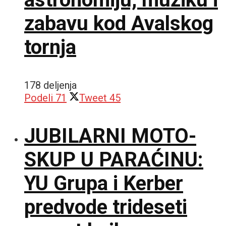
zabavu kod Avalskog
tornja
178 deljenja
Podeli
71
Tweet
45
JUBILARNI MOTO-
SKUP U PARAĆINU:
YU Grupa i Kerber
predvode trideseti