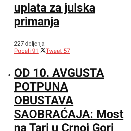
uplata za julska
primanja
227 deljenja
Podeli
91
Tweet
57
OD 10. AVGUSTA
POTPUNA
OBUSTAVA
SAOBRAĆAJA: Most
na Tari u Crnoj Gori