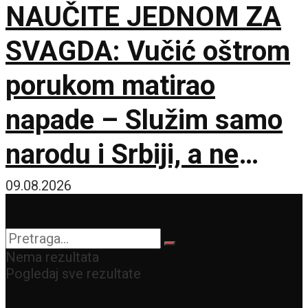
NAUČITE JEDNOM ZA
SVAGDA: Vučić oštrom
porukom matirao
napade – Služim samo
narodu i Srbiji, a ne
stranim silama
09.08.2026
Nema rezultata
Pogledaj sve rezultate