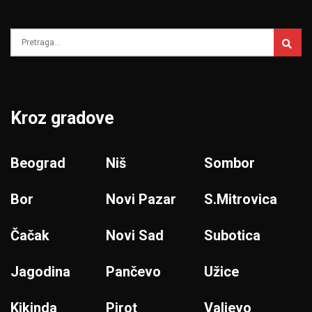
Kroz gradove
Beograd
Niš
Sombor
Bor
Novi Pazar
S.Mitrovica
Čačak
Novi Sad
Subotica
Jagodina
Pančevo
Užice
Kikinda
Pirot
Valjevo