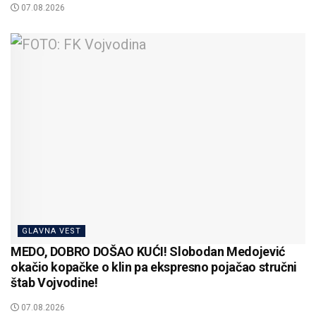
07.08.2026
GLAVNA VEST
MEDO, DOBRO DOŠAO KUĆI! Slobodan Medojević
okačio kopačke o klin pa ekspresno pojačao stručni
štab Vojvodine!
07.08.2026