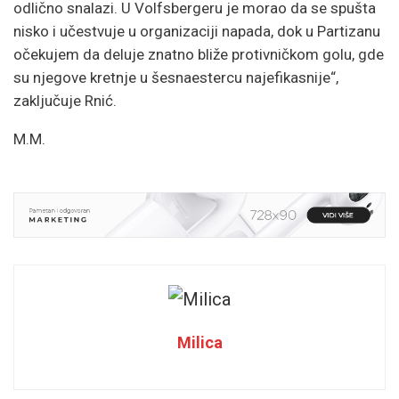
odlično snalazi. U Volfsbergeru je morao da se spušta
nisko i učestvuje u organizaciji napada, dok u Partizanu
očekujem da deluje znatno bliže protivničkom golu, gde
su njegove kretnje u šesnaestercu najefikasnije“,
zaključuje Rnić.
M.M.
Milica