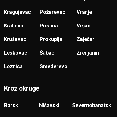
Kragujevac
Požarevac
Vranje
Kraljevo
Priština
Vršac
Kruševac
Prokuplje
Zaječar
Leskovac
Šabac
Zrenjanin
Loznica
Smederevo
Kroz okruge
Borski
Nišavski
Severnobanatski