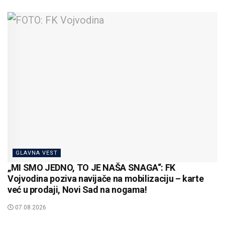
GLAVNA VEST
„MI SMO JEDNO, TO JE NAŠA SNAGA“: FK
Vojvodina poziva navijače na mobilizaciju – karte
već u prodaji, Novi Sad na nogama!
07.08.2026