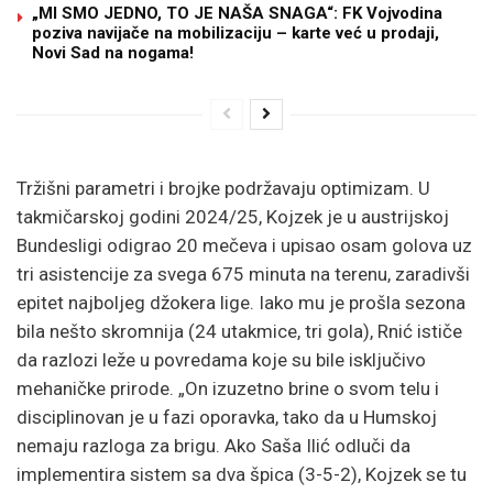
„MI SMO JEDNO, TO JE NAŠA SNAGA“: FK Vojvodina
poziva navijače na mobilizaciju – karte već u prodaji,
Novi Sad na nogama!
Tržišni parametri i brojke podržavaju optimizam. U
takmičarskoj godini 2024/25, Kojzek je u austrijskoj
Bundesligi odigrao 20 mečeva i upisao osam golova uz
tri asistencije za svega 675 minuta na terenu, zaradivši
epitet najboljeg džokera lige. Iako mu je prošla sezona
bila nešto skromnija (24 utakmice, tri gola), Rnić ističe
da razlozi leže u povredama koje su bile isključivo
mehaničke prirode. „On izuzetno brine o svom telu i
disciplinovan je u fazi oporavka, tako da u Humskoj
nemaju razloga za brigu. Ako Saša Ilić odluči da
implementira sistem sa dva špica (3-5-2), Kojzek se tu