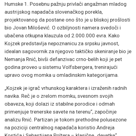
Humske 1. Posebnu pažnju privlači angažman mladog
austrijskog napadača slovenačkog porekla,
projektovanog da postane ono što je u bliskoj prošlosti
bio Jovan Milošević. O ozbiljnosti namera svedoči i
ubačena otkupna klauzula od 2.000.000 evra. Kako
Kojzek predstavlja nepoznanicu za srpsku javnost,
idealan sagovornik za njegovo taktičko skeniranje bio je
Nemanja Rnić, bivši defanzivac crno-belih koji je pet
godina proveo u sistemu Volfsbergera, trenirajući
upravo ovog momka u omladinskim kategorijama.
„Kojzek je igrač vrhunskog karaktera i izraženih radnih
navika. Reč je o zrelom momku, svesnom svojih
obaveza, koji dolazi iz stabilne porodice i odmah
primenjuje trenerske savete na terenu“, započinje
analizu Rnić. Partizan je tokom prethodne polusezone
na poziciji centralnog napadača koristio Andreja
Kostića i Sebastijana Poltera – klasične „devetke“