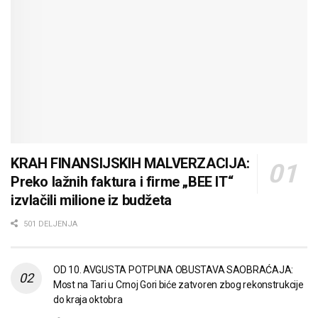
KRAH FINANSIJSKIH MALVERZACIJA:
Preko lažnih faktura i firme „BEE IT“
izvlačili milione iz budžeta
501 DELJENJA
OD 10. AVGUSTA POTPUNA OBUSTAVA SAOBRAĆAJA:
Most na Tari u Crnoj Gori biće zatvoren zbog rekonstrukcije
do kraja oktobra