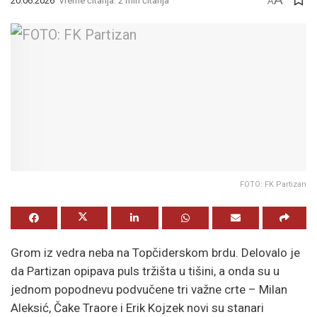
20.06.2026
Vreme čitanja: 2 min čitanja
A
FOTO: FK Partizan
Grom iz vedra neba na Topčiderskom brdu. Delovalo je
da Partizan opipava puls tržišta u tišini, a onda su u
jednom popodnevu podvučene tri važne crte – Milan
Aleksić, Čake Traore i Erik Kojzek novi su stanari