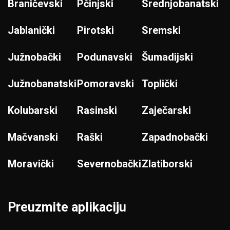
Braničevski
Pčinjski
Srednjobanatski
Jablanički
Pirotski
Sremski
Južnobački
Podunavski
Šumadijski
Južnobanatski
Pomoravski
Toplički
Kolubarski
Rasinski
Zaječarski
Mačvanski
Raški
Zapadnobački
Moravički
Severnobački
Zlatiborski
Preuzmite aplikaciju