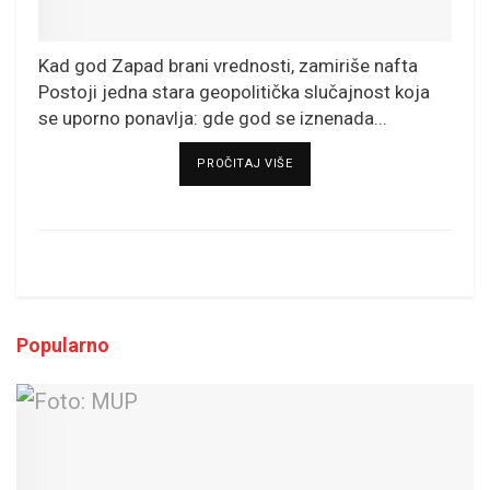
Kad god Zapad brani vrednosti, zamiriše nafta
Postoji jedna stara geopolitička slučajnost koja
se uporno ponavlja: gde god se iznenada...
DETAILS
PROČITAJ VIŠE
Popularno