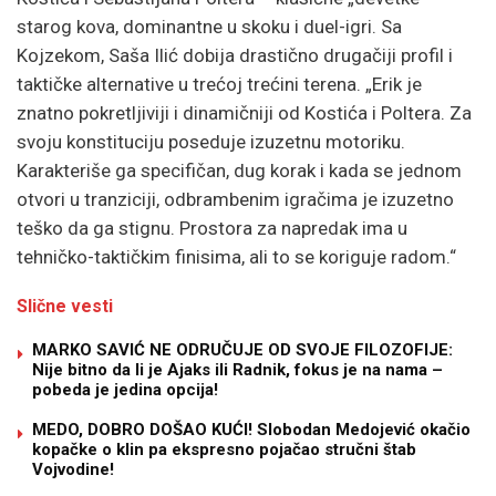
starog kova, dominantne u skoku i duel-igri. Sa
Kojzekom, Saša Ilić dobija drastično drugačiji profil i
taktičke alternative u trećoj trećini terena. „Erik je
znatno pokretljiviji i dinamičniji od Kostića i Poltera. Za
svoju konstituciju poseduje izuzetnu motoriku.
Karakteriše ga specifičan, dug korak i kada se jednom
otvori u tranziciji, odbrambenim igračima je izuzetno
teško da ga stignu. Prostora za napredak ima u
tehničko-taktičkim finisima, ali to se koriguje radom.“
Slične vesti
MARKO SAVIĆ NE ODRUČUJE OD SVOJE FILOZOFIJE:
Nije bitno da li je Ajaks ili Radnik, fokus je na nama –
pobeda je jedina opcija!
MEDO, DOBRO DOŠAO KUĆI! Slobodan Medojević okačio
kopačke o klin pa ekspresno pojačao stručni štab
Vojvodine!