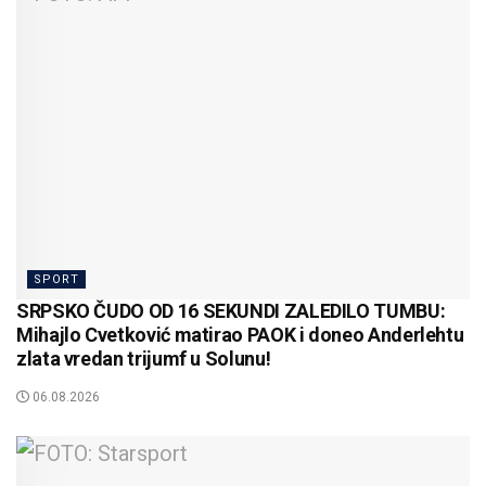
SPORT
SRPSKO ČUDO OD 16 SEKUNDI ZALEDILO TUMBU:
Mihajlo Cvetković matirao PAOK i doneo Anderlehtu
zlata vredan trijumf u Solunu!
06.08.2026