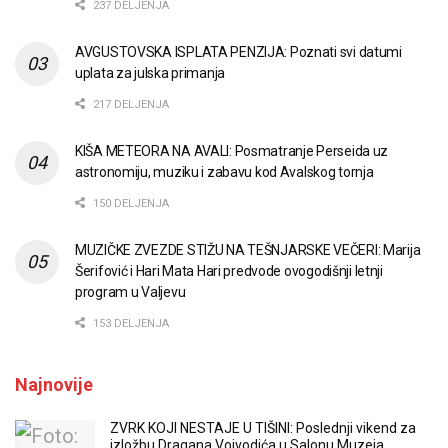
237 DELJENJA
AVGUSTOVSKA ISPLATA PENZIJA: Poznati svi datumi
uplata za julska primanja
217 DELJENJA
KIŠA METEORA NA AVALI: Posmatranje Perseida uz
astronomiju, muziku i zabavu kod Avalskog tornja
150 DELJENJA
MUZIČKE ZVEZDE STIŽU NA TEŠNJARSKE VEČERI: Marija
Šerifović i Hari Mata Hari predvode ovogodišnji letnji
program u Valjevu
153 DELJENJA
Najnovije
ZVRK KOJI NESTAJE U TIŠINI: Poslednji vikend za
izložbu Dragana Vojvodića u Salonu Muzeja