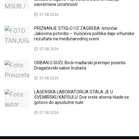
savremene umetnosti
07.08.2026
PRIZNANJE STIGLO I IZ ZAGREBA: Istoričar
Jakovina potvrdio – Vučićeva politika daje vrhunske
rezultate na međunarodnoj sceni
07.08.2026
ORBAN U GUČI: Bivši mađarski premijer posetio
Dragačevski sabor trubača
07.08.2026
LASERSKA LABORATORIJA STALA JE U
SVEMIRSKU KAPSULU: Dve vrste atoma hlade se
gotovo do apsolutne nule
07.08.2026