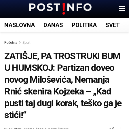
NASLOVNA
DANAS
POLITIKA
SVET
Početna
Sport
ZATIŠJE, PA TROSTRUKI BUM
U HUMSKOJ: Partizan doveo
novog Miloševića, Nemanja
Rnić skenira Kojzeka – „Kad
pusti taj dugi korak, teško ga je
stići!“
A