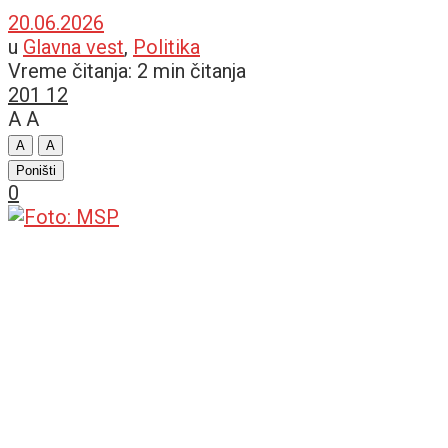
20.06.2026
u
Glavna vest
,
Politika
Vreme čitanja: 2 min čitanja
201
12
A
A
A
A
Poništi
0