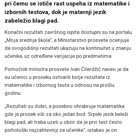
pri čemu se ističe rast uspeha iz matematike i
izbornih testova, dok je maternji jezik
zabeležio blagi pad.
Konačni rezultati završnog ispita dostupni su na portalu
„Moja srednja škola“, a Ministarstvo prosvete ocenjuje
da ovogodišnji rezultati ukazuju na kontinuitet u znanju
učenika, uz određene varijacije po predmetima.
Pomoćnik ministra prosvete
Ivan Ćilerdžić
naveo je da
su učenici u proseku ostvarili bolje rezultate iz
matematike i izbornog testa u odnosu na prošlu
godinu.
„Rezultati su dobri, a posebno ohrabruje matematika
gde je prosek viši za oko jedan bod. Srpski jezik beleži
blagi pad, ali treba uzeti u obzir da je prvi test često
psihološki najzahtevniji za učenike“, istakao je on.