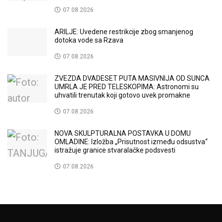
07.08.2026
ARILJE: Uvedene restrikcije zbog smanjenog
dotoka vode sa Rzava
07.08.2026
ZVEZDA DVADESET PUTA MASIVNIJA OD SUNCA
UMRLA JE PRED TELESKOPIMA: Astronomi su
uhvatili trenutak koji gotovo uvek promakne
07.08.2026
NOVA SKULPTURALNA POSTAVKA U DOMU
OMLADINE: Izložba „Prisutnost između odsustva“
istražuje granice stvaralačke podsvesti
07.08.2026