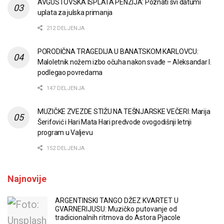
AVGUSTOVSKA ISPLATA PENZIJA: Poznati svi datumi
uplata za julska primanja
212 DELJENJA
PORODIČNA TRAGEDIJA U BANATSKOM KARLOVCU:
Maloletnik nožem izbo očuha nakon svađe – Aleksandar I.
podlegao povredama
147 DELJENJA
MUZIČKE ZVEZDE STIŽU NA TEŠNJARSKE VEČERI: Marija
Šerifović i Hari Mata Hari predvode ovogodišnji letnji
program u Valjevu
152 DELJENJA
Najnovije
ARGENTINSKI TANGO DŽEZ KVARTET U
GVARNERIJUSU: Muzičko putovanje od
tradicionalnih ritmova do Astora Pjacole