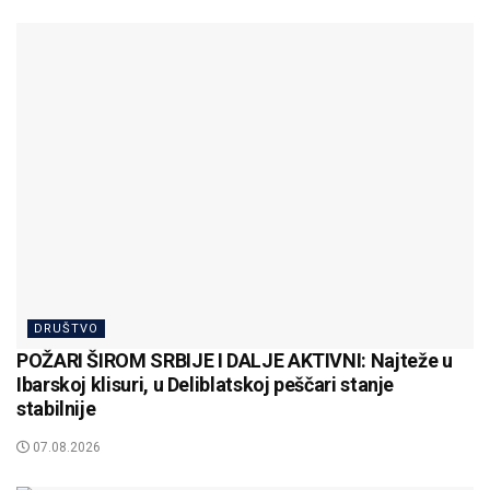
DRUŠTVO
POŽARI ŠIROM SRBIJE I DALJE AKTIVNI: Najteže u
Ibarskoj klisuri, u Deliblatskoj peščari stanje
stabilnije
07.08.2026