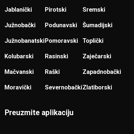
Jablanički
Pirotski
Sremski
Južnobački
Podunavski
Šumadijski
Južnobanatski
Pomoravski
Toplički
Kolubarski
Rasinski
Zaječarski
Mačvanski
Raški
Zapadnobački
Moravički
Severnobački
Zlatiborski
Preuzmite aplikaciju