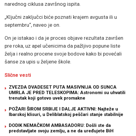
narednog ciklusa završnog ispita.
„Ključni zaključci biće poznati krajem avgusta ili u
septembru“, naveo je on.
On je istakao i da je proces objave rezultata završen
pre roka, uz apel učenicima da pažljivo popune liste
želja i realno procene svoje bodove kako bi povećali
šanse za upis u željene škole.
Slične vesti
ZVEZDA DVADESET PUTA MASIVNIJA OD SUNCA
UMRLA JE PRED TELESKOPIMA: Astronomi su uhvatili
trenutak koji gotovo uvek promakne
POŽARI ŠIROM SRBIJE I DALJE AKTIVNI: Najteže u
Ibarskoj klisuri, u Deliblatskoj peščari stanje stabilnije
DODIK NEMAČKOM AMBASADORU: Došli ste da
predstavljate svoju zemlju, a ne da uređujete BiH