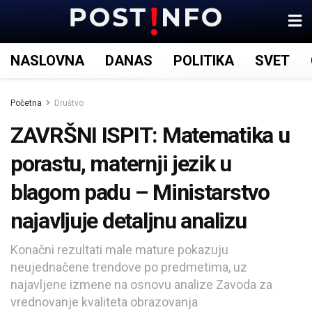
NASLOVNA
DANAS
POLITIKA
SVET
Početna
Društvo
ZAVRŠNI ISPIT: Matematika u
porastu, maternji jezik u
blagom padu – Ministarstvo
najavljuje detaljnu analizu
Konačni rezultati male mature pokazuju
neujednačene trendove po predmetima, uz
najavljene izmene na osnovu analize Zavoda za
vrednovanje kvaliteta obrazovanja