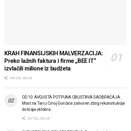
KRAH FINANSIJSKIH MALVERZACIJA:
Preko lažnih faktura i firme „BEE IT“
izvlačili milione iz budžeta
499 DELJENJA
OD 10. AVGUSTA POTPUNA OBUSTAVA SAOBRAĆAJA:
Most na Tari u Crnoj Gori biće zatvoren zbog rekonstrukcije
do kraja oktobra
237 DELJENJA