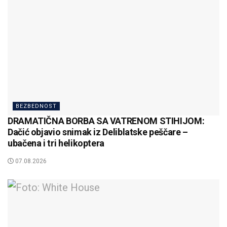
BEZBEDNOST
DRAMATIČNA BORBA SA VATRENOM STIHIJOM:
Dačić objavio snimak iz Deliblatske peščare –
ubačena i tri helikoptera
07.08.2026