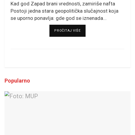
Kad god Zapad brani vrednosti, zamiriše nafta
Postoji jedna stara geopolitička slučajnost koja
se uporno ponavlja: gde god se iznenada...
DETAILS
PROČITAJ VIŠE
Popularno