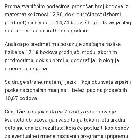
Prema zvaničnim podacima, prosečan broj bodova iz
matematike iznosi 12,86, dok je treći test (izborni
predmet) na nivou od 14,74 boda, što predstavlja blagi
rast u odnosu na prethodnu godinu.
Analiza po predmetima pokazuje značajne razlike:
fizika sa 17,18 bodova prednjači među izbornim
predmetima, dok su hemija, geografija i biologija
umerenog uspeha.
Sa druge strane, maternji jezik – koji obuhvata srpski i
jezike nacionalnih manjina – beleži pad na prosečnih
10,67 bodova.
Ćilerdžić je najavio da će Zavod za vrednovanje
kvaliteta obrazovanja i vaspitanja tokom leta uraditi
detaljnu analizu rezultata, koja će poslužiti kao osnov
za eventualne izmene nastavnih programa i pripremu