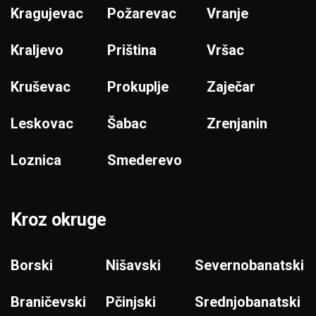
Kragujevac
Požarevac
Vranje
Kraljevo
Priština
Vršac
Kruševac
Prokuplje
Zaječar
Leskovac
Šabac
Zrenjanin
Loznica
Smederevo
Kroz okruge
Borski
Nišavski
Severnobanatski
Braničevski
Pčinjski
Srednjobanatski