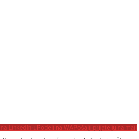
 na LinkedIn-u
Podeli na WA
Pošalji prijatelju na mail