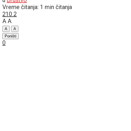
Vreme čitanja: 1 min čitanja
210
2
A
A
A
A
Poništi
0