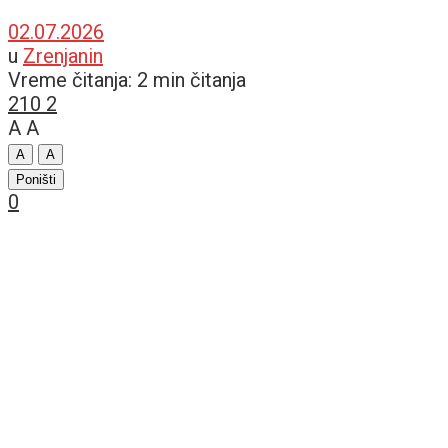
02.07.2026
u
Zrenjanin
Vreme čitanja: 2 min čitanja
210
2
A
A
A
A
Poništi
0