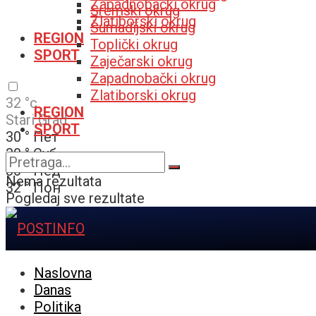
Zapadnobački okrug
Sremski okrug
Zlatiborski okrug
Šumadijski okrug
REGION
Toplički okrug
SPORT
Zaječarski okrug
Zapadnobački okrug
Zlatiborski okrug
32
°c
REGION
Stari Grad
SPORT
30
°
Пет
30
°
Суб
30
°
Нед
Nema rezultata
32
°
Пон
Pogledaj sve rezultate
Naslovna
Danas
Politika