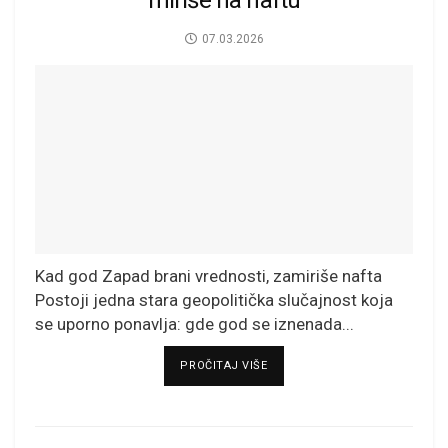
07.03.2026
Kad god Zapad brani vrednosti, zamiriše nafta
Postoji jedna stara geopolitička slučajnost koja
se uporno ponavlja: gde god se iznenada...
DETAILS
PROČITAJ VIŠE