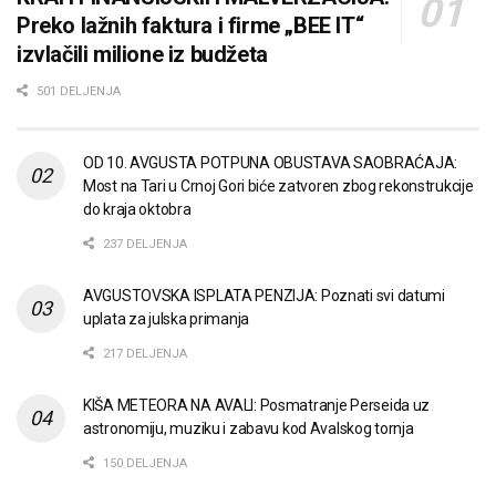
Preko lažnih faktura i firme „BEE IT“
izvlačili milione iz budžeta
501 DELJENJA
OD 10. AVGUSTA POTPUNA OBUSTAVA SAOBRAĆAJA:
Most na Tari u Crnoj Gori biće zatvoren zbog rekonstrukcije
do kraja oktobra
237 DELJENJA
AVGUSTOVSKA ISPLATA PENZIJA: Poznati svi datumi
uplata za julska primanja
217 DELJENJA
KIŠA METEORA NA AVALI: Posmatranje Perseida uz
astronomiju, muziku i zabavu kod Avalskog tornja
150 DELJENJA