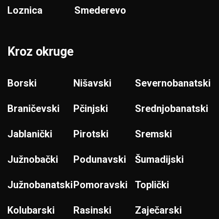
Loznica
Smederevo
Kroz okruge
Borski
Nišavski
Severnobanatski
Braničevski
Pčinjski
Srednjobanatski
Jablanički
Pirotski
Sremski
Južnobački
Podunavski
Šumadijski
Južnobanatski
Pomoravski
Toplički
Kolubarski
Rasinski
Zaječarski