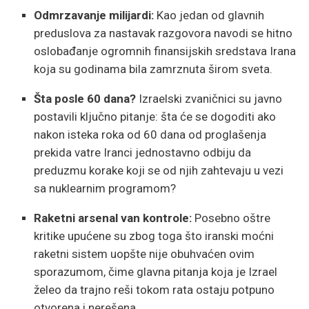
Odmrzavanje milijardi:
Kao jedan od glavnih
preduslova za nastavak razgovora navodi se hitno
oslobađanje ogromnih finansijskih sredstava Irana
koja su godinama bila zamrznuta širom sveta.
Šta posle 60 dana?
Izraelski zvaničnici su javno
postavili ključno pitanje: šta će se dogoditi ako
nakon isteka roka od 60 dana od proglašenja
prekida vatre Iranci jednostavno odbiju da
preduzmu korake koji se od njih zahtevaju u vezi
sa nuklearnim programom?
Raketni arsenal van kontrole:
Posebno oštre
kritike upućene su zbog toga što iranski moćni
raketni sistem uopšte nije obuhvaćen ovim
sporazumom, čime glavna pitanja koja je Izrael
želeo da trajno reši tokom rata ostaju potpuno
otvorena i nerešena.