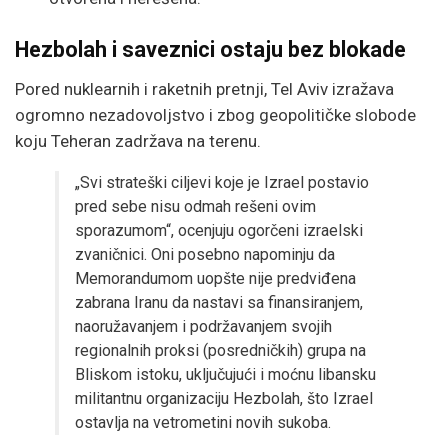
Hezbolah i saveznici ostaju bez blokade
Pored nuklearnih i raketnih pretnji, Tel Aviv izražava
ogromno nezadovoljstvo i zbog geopolitičke slobode
koju Teheran zadržava na terenu.
„Svi strateški ciljevi koje je Izrael postavio
pred sebe nisu odmah rešeni ovim
sporazumom“, ocenjuju ogorčeni izraelski
zvaničnici. Oni posebno napominju da
Memorandumom uopšte nije predviđena
zabrana Iranu da nastavi sa finansiranjem,
naoružavanjem i podržavanjem svojih
regionalnih proksi (posredničkih) grupa na
Bliskom istoku, uključujući i moćnu libansku
militantnu organizaciju Hezbolah, što Izrael
ostavlja na vetrometini novih sukoba.