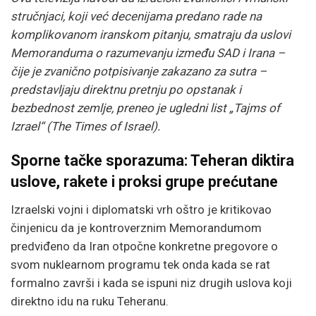
stručnjaci, koji već decenijama predano rade na
komplikovanom iranskom pitanju, smatraju da uslovi
Memoranduma o razumevanju između SAD i Irana –
čije je zvanično potpisivanje zakazano za sutra –
predstavljaju direktnu pretnju po opstanak i
bezbednost zemlje, preneo je ugledni list „Tajms of
Izrael“ (The Times of Israel).
Sporne tačke sporazuma: Teheran diktira
uslove, rakete i proksi grupe prećutane
Izraelski vojni i diplomatski vrh oštro je kritikovao
činjenicu da je kontroverznim Memorandumom
predviđeno da Iran otpočne konkretne pregovore o
svom nuklearnom programu tek onda kada se rat
formalno završi i kada se ispuni niz drugih uslova koji
direktno idu na ruku Teheranu.