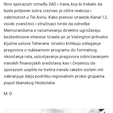
Novi sporazum između SAD i Irana, koji bi trebalo da
bude potpisan sutra, izazvao je oštre reakcije i
zabrinutost u Tel Avivu. Kako prenosi izraelski Kanal 12,
visoki zvaničnici i stručnjaci tvrde da odredbe
Memoranduma o razumevanju direktno ugrožavaju
bezbednosne interese Izraela jer je Vašington prihvatio
ključne uslove Teherana. Izraelci kritikuju odlaganje
pregovora o nuklearnom programu do formalnog
okončanja rata, uslovljavanje pregovora odmrzavanjem
iranskih finansijskih sredstava, kao i činjenicu da
sporazum uopšte ne tretira iranski raketni sistem niti
zabranjuje dalju podršku regionalnim proksi grupama
poput libanskog Hezbolaha.
M. D.