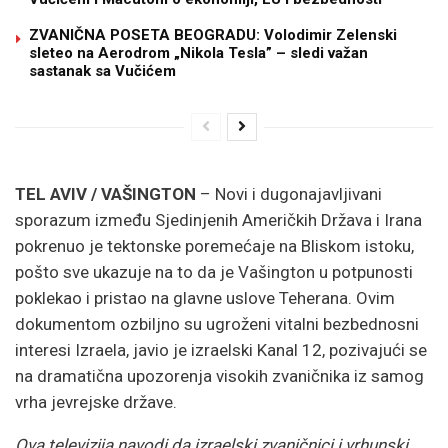
ZVANIČNA POSETA BEOGRADU: Volodimir Zelenski
sleteo na Aerodrom „Nikola Tesla” – sledi važan
sastanak sa Vučićem
TEL AVIV / VAŠINGTON
– Novi i dugonajavljivani
sporazum između Sjedinjenih Američkih Država i Irana
pokrenuo je tektonske poremećaje na Bliskom istoku,
pošto sve ukazuje na to da je Vašington u potpunosti
poklekao i pristao na glavne uslove Teherana. Ovim
dokumentom ozbiljno su ugroženi vitalni bezbednosni
interesi Izraela, javio je izraelski Kanal 12, pozivajući se
na dramatična upozorenja visokih zvaničnika iz samog
vrha jevrejske države.
Ova televizija navodi da izraelski zvaničnici i vrhunski