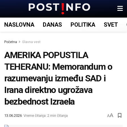
NASLOVNA
DANAS
POLITIKA
SVET
Početna
Glavna vest
AMERIKA POPUSTILA
TEHERANU: Memorandum o
razumevanju između SAD i
Irana direktno ugrožava
bezbednost Izraela
A
13.06.2026
Vreme čitanja: 2 min čitanja
A