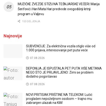
MUZIČKE ZVEZDE STIŽU NA TEŠNJARSKE VEČERI: Marija
Šerifović i Hari Mata Hari predvode ovogodišnji letnji
program u Valjevu
153 DELJENJA
Najnovije
SUBVENCIJE: Za električna vozila stiglo više od
1.000 prijava, interesovanje pet puta veće
07.08.2026
DEPONIJA JE ISPUŠTALA PET PUTA VIŠE METANA
NEGO ŠTO JE PRIJAVLJENO: Zimi se problem
dodatno pogoršavao
07.08.2026
NOVI PRITISAK PRIŠTINE NA TELEKOM: Lučić
proglašen nepoželjnom osobom – trajno mu
zabranjen ulazak na KiM