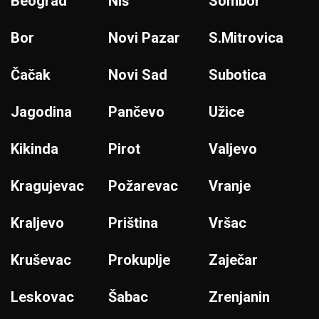
Beograd
Niš
Sombor
Bor
Novi Pazar
S.Mitrovica
Čačak
Novi Sad
Subotica
Jagodina
Pančevo
Užice
Kikinda
Pirot
Valjevo
Kragujevac
Požarevac
Vranje
Kraljevo
Priština
Vršac
Kruševac
Prokuplje
Zaječar
Leskovac
Šabac
Zrenjanin