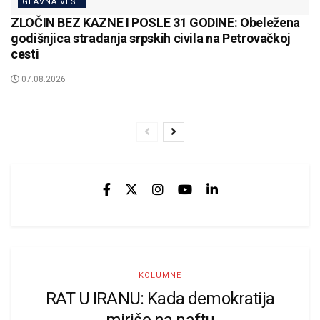
GLAVNA VEST
ZLOČIN BEZ KAZNE I POSLE 31 GODINE: Obeležena
godišnjica stradanja srpskih civila na Petrovačkoj
cesti
07.08.2026
KOLUMNE
RAT U IRANU: Kada demokratija
miriše na naftu