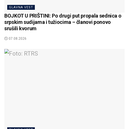
GLAVNA VEST
BOJKOT U PRIŠTINI: Po drugi put propala sednica o
srpskim sudijama i tužiocima – članovi ponovo
srušili kvorum
07.08.2026