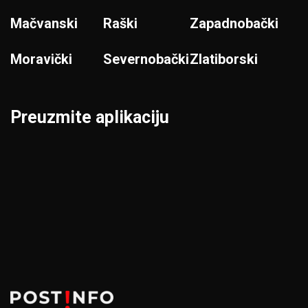
Mačvanski
Raški
Zapadnobački
Moravički
Severnobački
Zlatiborski
Preuzmite aplikaciju