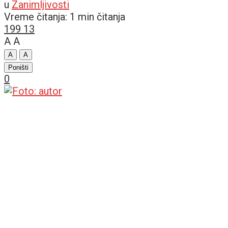
u
Zanimljivosti
Vreme čitanja: 1 min čitanja
199
13
A
A
A
A
Poništi
0