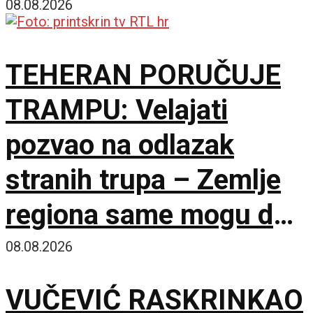
08.08.2026
TEHERAN PORUČUJE
TRAMPU: Velajati
pozvao na odlazak
stranih trupa – Zemlje
regiona same mogu da
osiguraju bezbednost
08.08.2026
VUČEVIĆ RASKRINKAO