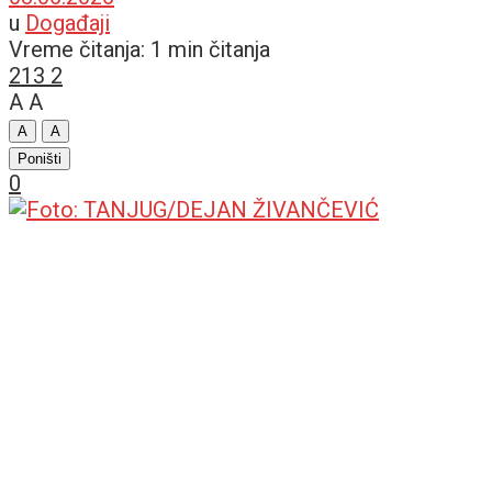
u
Događaji
Vreme čitanja: 1 min čitanja
213
2
A
A
A
A
Poništi
0