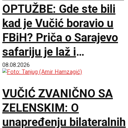
OPTUŽBE: Gde ste bili
kad je Vučić boravio u
FBiH? Priča o Sarajevo
safariju je laž i
propaganda
08.08.2026
VUČIĆ ZVANIČNO SA
ZELENSKIM: O
unapređenju bilateralnih