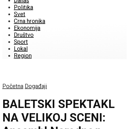
Danas
Politika
Svet
Crna hronika
Ekonomija
Društvo
Sport
Lokal
Region
Početna
Događaji
BALETSKI SPEKTAKL
NA VELIKOJ SCENI: