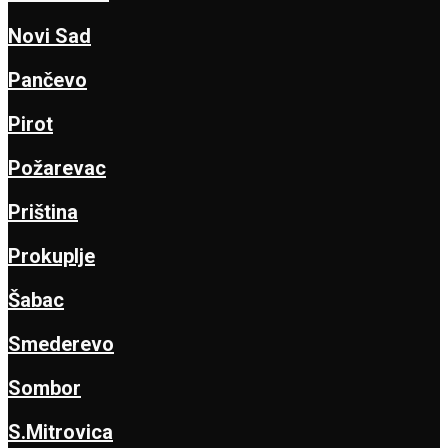
Novi Sad
Pančevo
Pirot
Požarevac
Priština
Prokuplje
Šabac
Smederevo
Sombor
S.Mitrovica