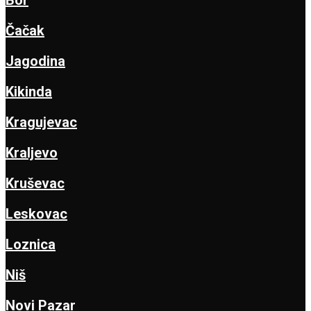
Bor
Čačak
Jagodina
Kikinda
Kragujevac
Kraljevo
Kruševac
Leskovac
Loznica
Niš
Novi Pazar