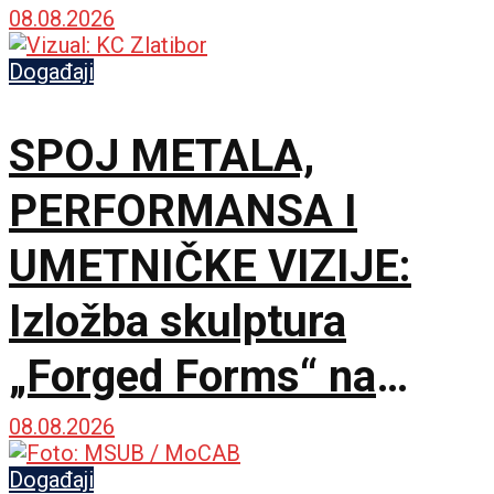
Šumatnom brdu
08.08.2026
Događaji
SPOJ METALA,
PERFORMANSA I
UMETNIČKE VIZIJE:
Izložba skulptura
„Forged Forms“ na
Zlatiboru
08.08.2026
Događaji