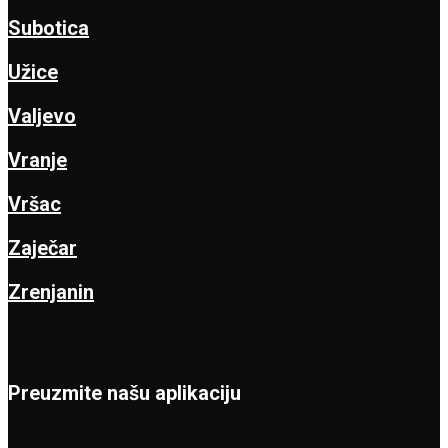
Subotica
Užice
Valjevo
Vranje
Vršac
Zaječar
Zrenjanin
Preuzmite našu aplikaciju