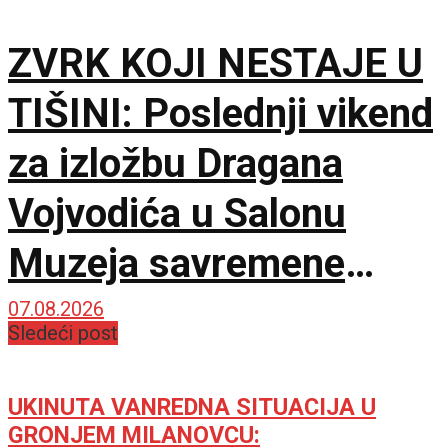
ZVRK KOJI NESTAJE U
TIŠINI: Poslednji vikend
za izložbu Dragana
Vojvodića u Salonu
Muzeja savremene
umetnosti
07.08.2026
Sledeći post
UKINUTA VANREDNA SITUACIJA U
GRONJEM MILANOVCU: