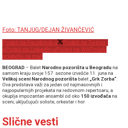
Foto: TANJUG/DEJAN ŽIVANČEVIĆ
Podeli na Facebook-u
Podeli na Twitter-
u
Podeli na LinkedIn-u
Podeli na WA
Pošalji
prijatelju na mail
BEOGRAD
– Balet
Narodno pozorišta u Beogradu
na
samom kraju svoje 157. sezone izvešće 11. juna na
Velikoj sceni
Narodnog pozorišta
balet
„Grk Zorba“
.
Ova predstava važi za jedan od najmasovnijih i
najpopularnijih projekata na redovnom repertoaru, a
okuplja impozantan ansambl od oko
150 izvođača
na
sceni, uključujući soliste, orkestar i hor.
Slične vesti