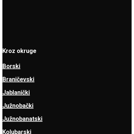
Kroz okruge
Borski
Braničevski
Jablanički
Južnobački
Južnobanatski
Kolubarski