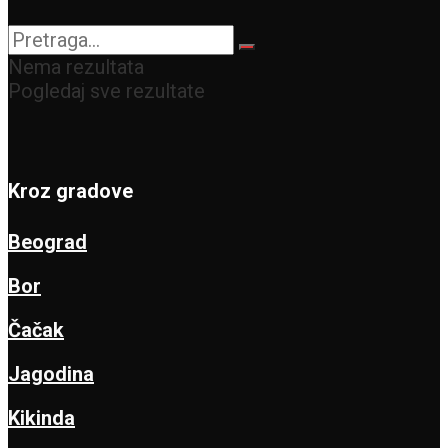
Nema rezultata
Pogledaj sve rezultate
Kroz gradove
Beograd
Bor
Čačak
Jagodina
Kikinda