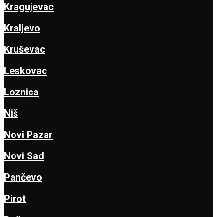
Kragujevac
Kraljevo
Kruševac
Leskovac
Loznica
Niš
Novi Pazar
Novi Sad
Pančevo
Pirot