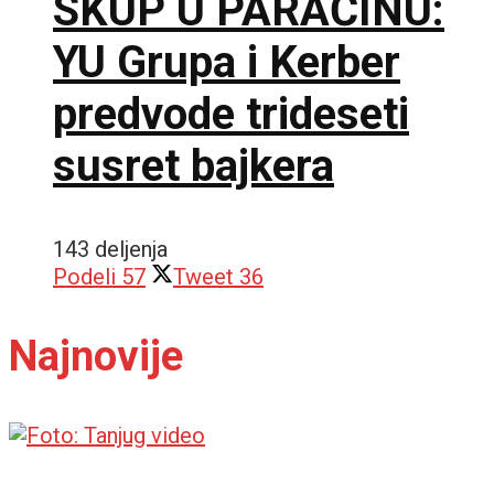
SKUP U PARAĆINU:
YU Grupa i Kerber
predvode trideseti
susret bajkera
143 deljenja
Podeli
57
Tweet
36
Najnovije