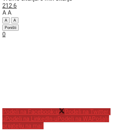
212
6
A
A
A
A
Poništi
0
Podeli na Facebook-u
Podeli na Twitter-
u
Podeli na LinkedIn-u
Podeli na WA
Pošalji
prijatelju na mail