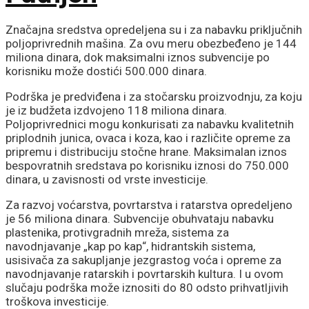
Značajna sredstva opredeljena su i za nabavku priključnih
poljoprivrednih mašina. Za ovu meru obezbeđeno je 144
miliona dinara, dok maksimalni iznos subvencije po
korisniku može dostići 500.000 dinara.
Podrška je predviđena i za stočarsku proizvodnju, za koju
je iz budžeta izdvojeno 118 miliona dinara.
Poljoprivrednici mogu konkurisati za nabavku kvalitetnih
priplodnih junica, ovaca i koza, kao i različite opreme za
pripremu i distribuciju stočne hrane. Maksimalan iznos
bespovratnih sredstava po korisniku iznosi do 750.000
dinara, u zavisnosti od vrste investicije.
Za razvoj voćarstva, povrtarstva i ratarstva opredeljeno
je 56 miliona dinara. Subvencije obuhvataju nabavku
plastenika, protivgradnih mreža, sistema za
navodnjavanje „kap po kap“, hidrantskih sistema,
usisivača za sakupljanje jezgrastog voća i opreme za
navodnjavanje ratarskih i povrtarskih kultura. I u ovom
slučaju podrška može iznositi do 80 odsto prihvatljivih
troškova investicije.