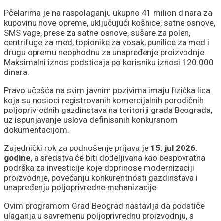
Pčelarima je na raspolaganju ukupno 41 milion dinara za
kupovinu nove opreme, uključujući košnice, satne osnove,
SMS vage, prese za satne osnove, sušare za polen,
centrifuge za med, topionike za vosak, punilice za med i
drugu opremu neophodnu za unapređenje proizvodnje.
Maksimalni iznos podsticaja po korisniku iznosi 120.000
dinara.
Pravo učešća na svim javnim pozivima imaju fizička lica
koja su nosioci registrovanih komercijalnih porodičnih
poljoprivrednih gazdinstava na teritoriji grada Beograda,
uz ispunjavanje uslova definisanih konkursnom
dokumentacijom.
Zajednički rok za podnošenje prijava je
15. jul 2026.
godine
, a sredstva će biti dodeljivana kao bespovratna
podrška za investicije koje doprinose modernizaciji
proizvodnje, povećanju konkurentnosti gazdinstava i
unapređenju poljoprivredne mehanizacije.
Ovim programom Grad Beograd nastavlja da podstiče
ulaganja u savremenu poljoprivrednu proizvodnju, s