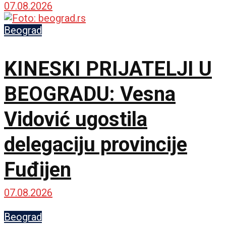
posmatrati
07.08.2026
Beograd
KINESKI PRIJATELJI U
BEOGRADU: Vesna
Vidović ugostila
delegaciju provincije
Fuđijen
07.08.2026
Beograd