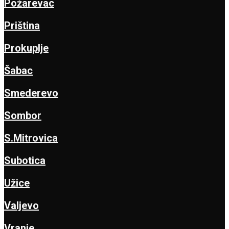
Požarevac
Priština
Prokuplje
Šabac
Smederevo
Sombor
S.Mitrovica
Subotica
Užice
Valjevo
Vranje