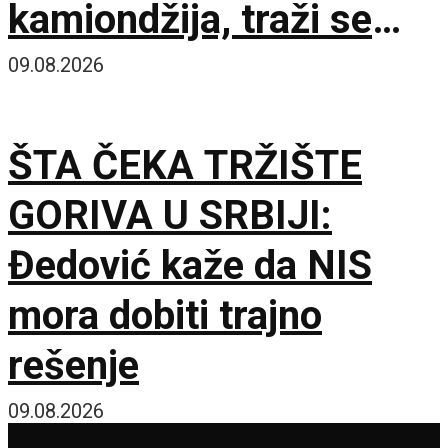
kamiondžija, traži se
hitan sastanak sa
09.08.2026
Evropskom komisijom
ŠTA ČEKA TRŽIŠTE
GORIVA U SRBIJI:
Đedović kaže da NIS
mora dobiti trajno
rešenje
09.08.2026