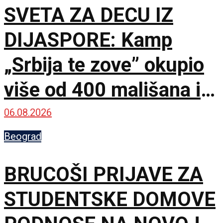
SVETA ZA DECU IZ
DIJASPORE: Kamp
„Srbija te zove” okupio
više od 400 mališana iz
17 zemalja
06.08.2026
Beograd
BRUCOŠI PRIJAVE ZA
STUDENTSKE DOMOVE