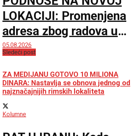
PODNOSE NA NOVOJ
LOKACIJI: Promenjena
adresa zbog radova u
Karaburmi
05.08.2026
Sledeći post
ZA MEDIJANU GOTOVO 10 MILIONA
DINARA: Nastavlja se obnova jednog od
najznačajnijih rimskih lokaliteta
Kolumne