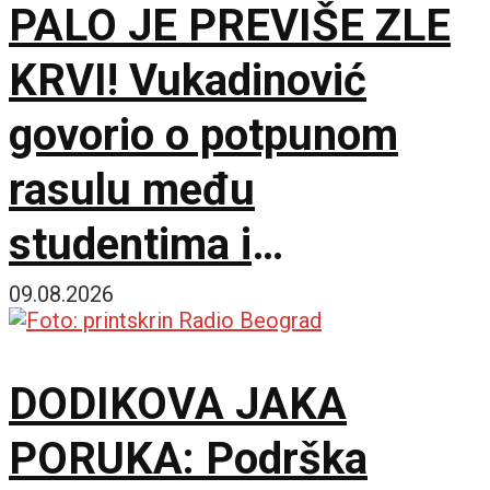
PALO JE PREVIŠE ZLE
KRVI! Vukadinović
govorio o potpunom
rasulu među
studentima i
opozicijom: Neka nam
09.08.2026
je Bog u pomoći
DODIKOVA JAKA
PORUKA: Podrška