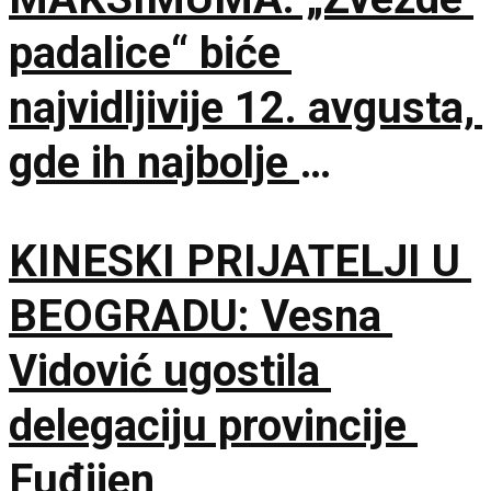
padalice“ biće
najvidljivije 12. avgusta,
gde ih najbolje
posmatrati
KINESKI PRIJATELJI U
BEOGRADU: Vesna
Vidović ugostila
delegaciju provincije
Fuđijen