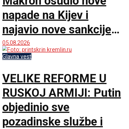
Makron osudio nove
napade na Kijev i
najavio nove sankcije
protiv Rusije
05.08.2026
Glavna vest
VELIKE REFORME U
RUSKOJ ARMIJI: Putin
objedinio sve
pozadinske službe i