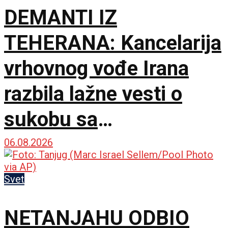
DEMANTI IZ
TEHERANA: Kancelarija
vrhovnog vođe Irana
razbila lažne vesti o
sukobu sa
predsednikom
06.08.2026
Pezeškijanom
Svet
NETANJAHU ODBIO