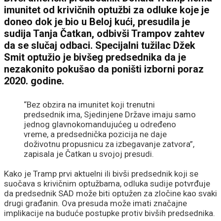
imunitet od krivičnih optužbi za odluke koje je
doneo dok je bio u Beloj kući, presudila je
sudija Tanja Čatkan, odbivši Trampov zahtev
da se slučaj odbaci. Specijalni tužilac Džek
Smit optužio je bivšeg predsednika da je
nezakonito pokušao da poništi izborni poraz
2020. godine.
“Bez obzira na imunitet koji trenutni
predsednik ima, Sjedinjene Države imaju samo
jednog glavnokomandujućeg u određeno
vreme, a predsednička pozicija ne daje
doživotnu propusnicu za izbegavanje zatvora”,
zapisala je Čatkan u svojoj presudi.
Kako je Tramp prvi aktuelni ili bivši predsednik koji se
suočava s krivičnim optužbama, odluka sudije potvrđuje
da predsednik SAD može biti optužen za zločine kao svaki
drugi građanin. Ova presuda može imati značajne
implikacije na buduće postupke protiv bivših predsednika.