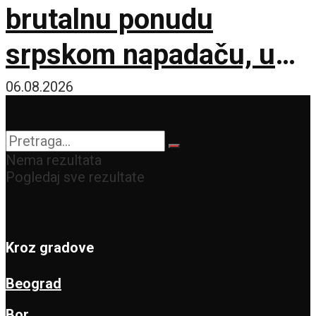
brutalnu ponudu
srpskom napadaču, u
trku se uključio i
06.08.2026
Atletiko Madrid!
Nema rezultata
Pogledaj sve rezultate
Kroz gradove
Beograd
Bor