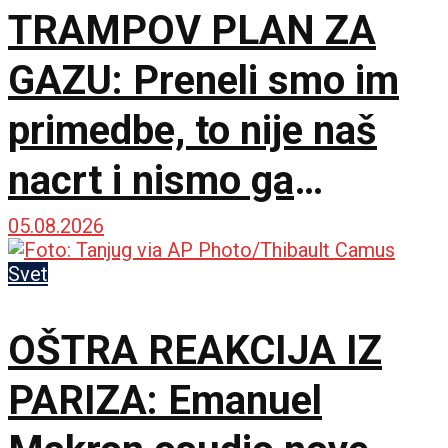
TRAMPOV PLAN ZA
GAZU: Preneli smo im
primedbe, to nije naš
nacrt i nismo ga
prihvatili
05.08.2026
Svet
OŠTRA REAKCIJA IZ
PARIZA: Emanuel