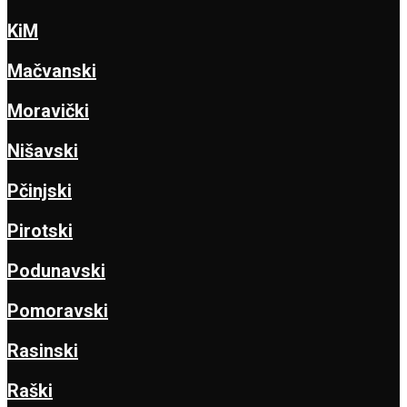
KiM
Mačvanski
Moravički
Nišavski
Pčinjski
Pirotski
Podunavski
Pomoravski
Rasinski
Raški