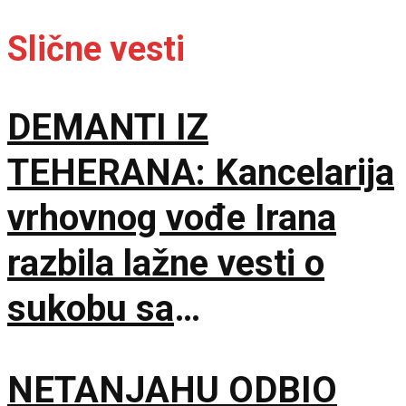
Slične vesti
DEMANTI IZ
TEHERANA: Kancelarija
vrhovnog vođe Irana
razbila lažne vesti o
sukobu sa
predsednikom
NETANJAHU ODBIO
Pezeškijanom