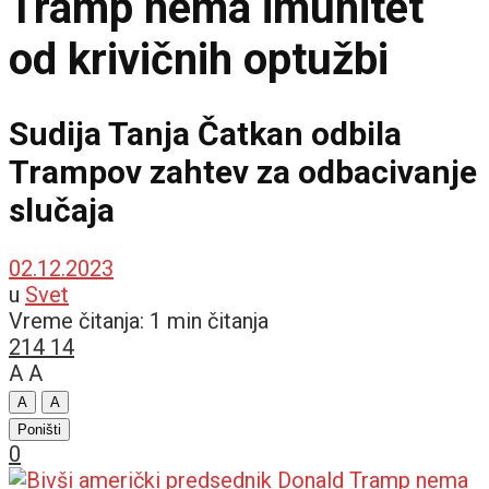
Tramp nema imunitet
od krivičnih optužbi
Sudija Tanja Čatkan odbila
Trampov zahtev za odbacivanje
slučaja
02.12.2023
u
Svet
Vreme čitanja: 1 min čitanja
214
14
A
A
A
A
Poništi
0