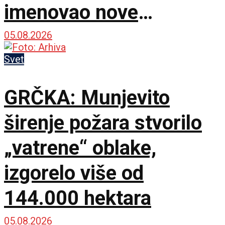
imenovao nove
komandante na frontu!
05.08.2026
Svet
GRČKA: Munjevito
širenje požara stvorilo
„vatrene“ oblake,
izgorelo više od
144.000 hektara
05.08.2026