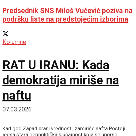
Predsednik SNS Miloš Vučević poziva na
podršku liste na predstojećim izborima
Kolumne
RAT U IRANU: Kada
demokratija miriše na
naftu
07.03.2026
Kad god Zapad brani vrednosti, zamiriše nafta Postoji
jedna stara geopolitička slučajnost koja se uporno