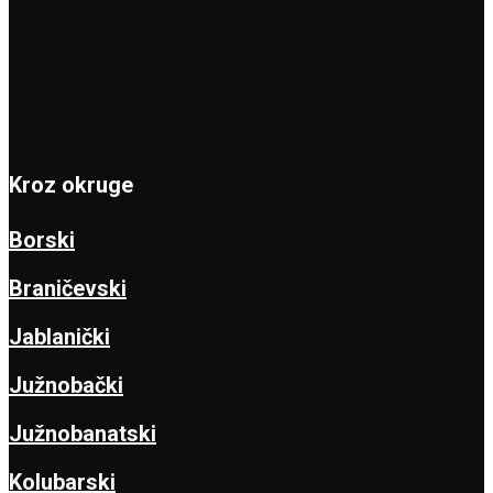
Kroz okruge
Borski
Braničevski
Jablanički
Južnobački
Južnobanatski
Kolubarski