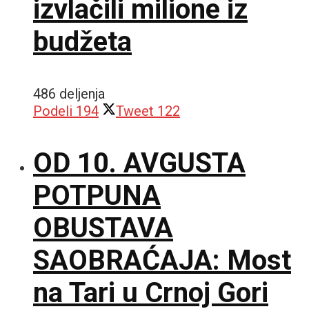
izvlačili milione iz
budžeta
486 deljenja
Podeli
194
Tweet
122
OD 10. AVGUSTA
POTPUNA
OBUSTAVA
SAOBRAĆAJA: Most
na Tari u Crnoj Gori