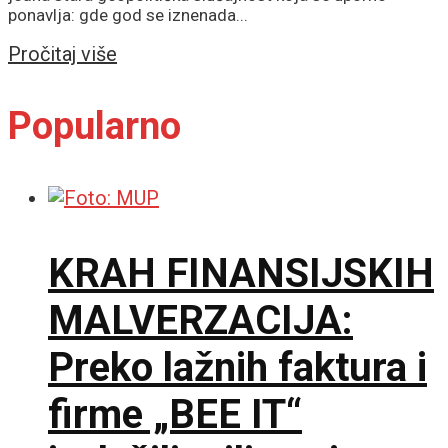
ponavlja: gde god se iznenada...
Details
Pročitaj više
Popularno
KRAH FINANSIJSKIH
MALVERZACIJA:
Preko lažnih faktura i
firme „BEE IT“