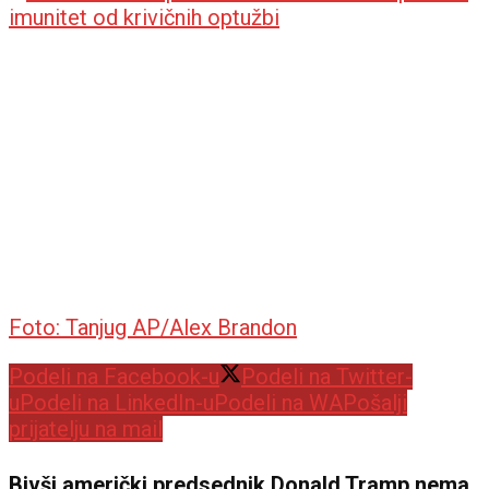
Foto: Tanjug AP/Alex Brandon
Podeli na Facebook-u
Podeli na Twitter-
u
Podeli na LinkedIn-u
Podeli na WA
Pošalji
prijatelju na mail
Bivši američki predsednik Donald Tramp nema