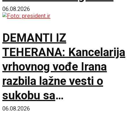
predstavnika
06.08.2026
DEMANTI IZ
TEHERANA: Kancelarija
vrhovnog vođe Irana
razbila lažne vesti o
sukobu sa
predsednikom
06.08.2026
Pezeškijanom