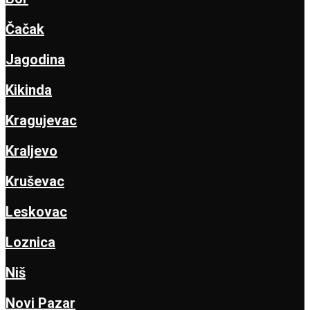
Čačak
Jagodina
Kikinda
Kragujevac
Kraljevo
Kruševac
Leskovac
Loznica
Niš
Novi Pazar