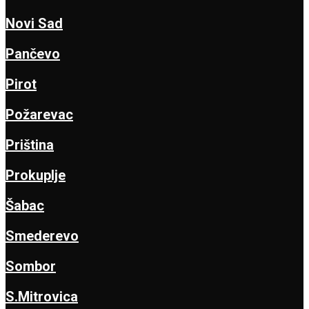
Novi Sad
Pančevo
Pirot
Požarevac
Priština
Prokuplje
Šabac
Smederevo
Sombor
S.Mitrovica