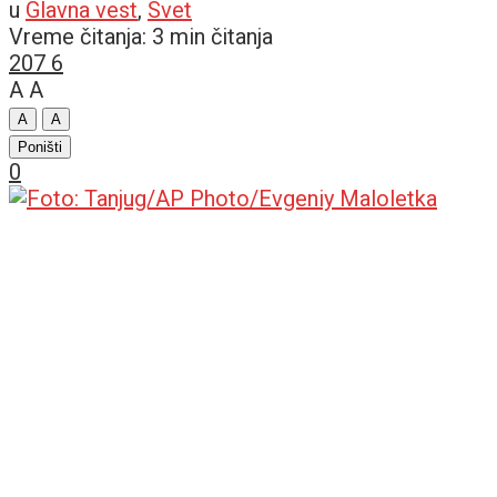
u
Glavna vest
,
Svet
Vreme čitanja: 3 min čitanja
207
6
A
A
A
A
Poništi
0