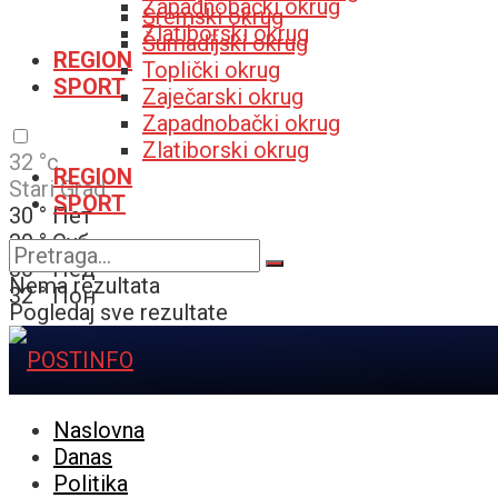
Zapadnobački okrug
Sremski okrug
Zlatiborski okrug
Šumadijski okrug
REGION
Toplički okrug
SPORT
Zaječarski okrug
Zapadnobački okrug
Zlatiborski okrug
32
°c
REGION
Stari Grad
SPORT
30
°
Пет
30
°
Суб
30
°
Нед
Nema rezultata
32
°
Пон
Pogledaj sve rezultate
Naslovna
Danas
Politika