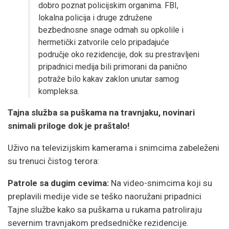
dobro poznat policijskim organima. FBI,
lokalna policija i druge združene
bezbednosne snage odmah su opkolile i
hermetički zatvorile celo pripadajuće
područje oko rezidencije, dok su prestravljeni
pripadnici medija bili primorani da panično
potraže bilo kakav zaklon unutar samog
kompleksa.
Tajna služba sa puškama na travnjaku, novinari
snimali priloge dok je praštalo!
Uživo na televizijskim kamerama i snimcima zabeleženi
su trenuci čistog terora:
Patrole sa dugim cevima:
Na video-snimcima koji su
preplavili medije vide se teško naoružani pripadnici
Tajne službe kako sa puškama u rukama patroliraju
severnim travnjakom predsedničke rezidencije.