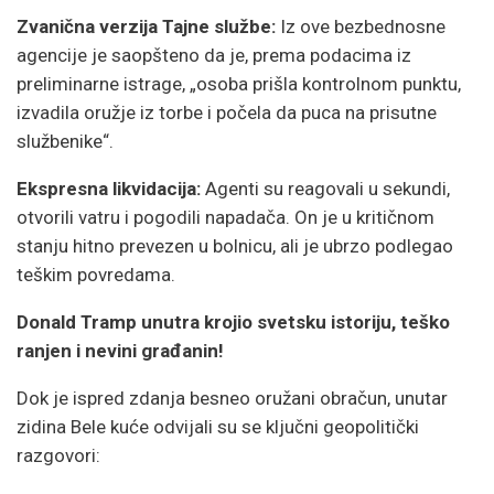
Zvanična verzija Tajne službe:
Iz ove bezbednosne
agencije je saopšteno da je, prema podacima iz
preliminarne istrage, „osoba prišla kontrolnom punktu,
izvadila oružje iz torbe i počela da puca na prisutne
službenike“.
Ekspresna likvidacija:
Agenti su reagovali u sekundi,
otvorili vatru i pogodili napadača. On je u kritičnom
stanju hitno prevezen u bolnicu, ali je ubrzo podlegao
teškim povredama.
Donald Tramp unutra krojio svetsku istoriju, teško
ranjen i nevini građanin!
Dok je ispred zdanja besneo oružani obračun, unutar
zidina Bele kuće odvijali su se ključni geopolitički
razgovori: