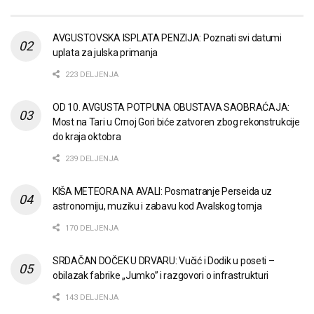
AVGUSTOVSKA ISPLATA PENZIJA: Poznati svi datumi
uplata za julska primanja
223 DELJENJA
OD 10. AVGUSTA POTPUNA OBUSTAVA SAOBRAĆAJA:
Most na Tari u Crnoj Gori biće zatvoren zbog rekonstrukcije
do kraja oktobra
239 DELJENJA
KIŠA METEORA NA AVALI: Posmatranje Perseida uz
astronomiju, muziku i zabavu kod Avalskog tornja
170 DELJENJA
SRDAČAN DOČEK U DRVARU: Vučić i Dodik u poseti –
obilazak fabrike „Jumko” i razgovori o infrastrukturi
143 DELJENJA