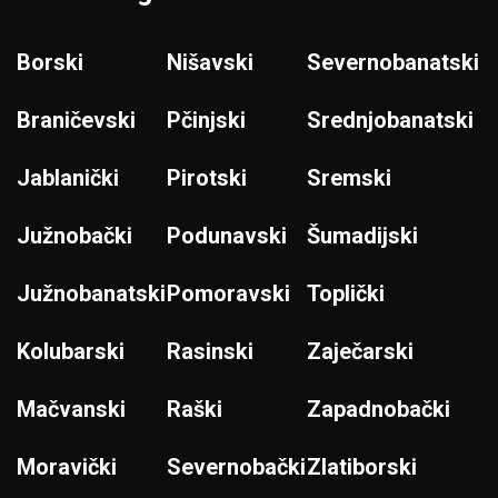
Borski
Nišavski
Severnobanatski
Braničevski
Pčinjski
Srednjobanatski
Jablanički
Pirotski
Sremski
Južnobački
Podunavski
Šumadijski
Južnobanatski
Pomoravski
Toplički
Kolubarski
Rasinski
Zaječarski
Mačvanski
Raški
Zapadnobački
Moravički
Severnobački
Zlatiborski