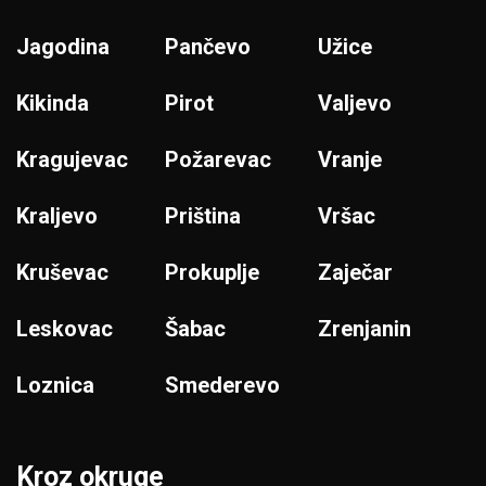
Jagodina
Pančevo
Užice
Kikinda
Pirot
Valjevo
Kragujevac
Požarevac
Vranje
Kraljevo
Priština
Vršac
Kruševac
Prokuplje
Zaječar
Leskovac
Šabac
Zrenjanin
Loznica
Smederevo
Kroz okruge