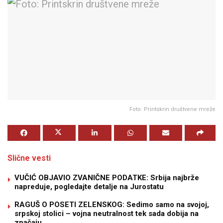
Foto: Printskrin društvene mreže
Slične vesti
VUČIĆ OBJAVIO ZVANIČNE PODATKE: Srbija najbrže
napreduje, pogledajte detalje na Jurostatu
RAGUŠ O POSETI ZELENSKOG: Sedimo samo na svojoj,
srpskoj stolici – vojna neutralnost tek sada dobija na
značaju