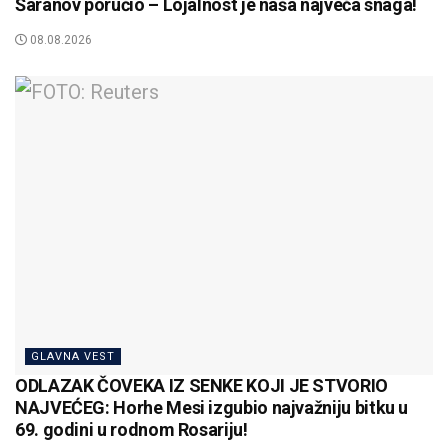
Šaranov poručio – Lojalnost je naša najveća snaga!
08.08.2026
GLAVNA VEST
ODLAZAK ČOVEKA IZ SENKE KOJI JE STVORIO
NAJVEĆEG: Horhe Mesi izgubio najvažniju bitku u
69. godini u rodnom Rosariju!