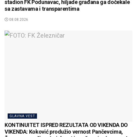
stadion FK Podunavac, hiljade građana ga dočekale
sa zastavama i transparentima
08.08.2026
GLAVNA VEST
KONTINUITET ISPRED REZULTATA OD VIKENDA DO
VIKENDA: Koković produžio vernost Pančevcima,