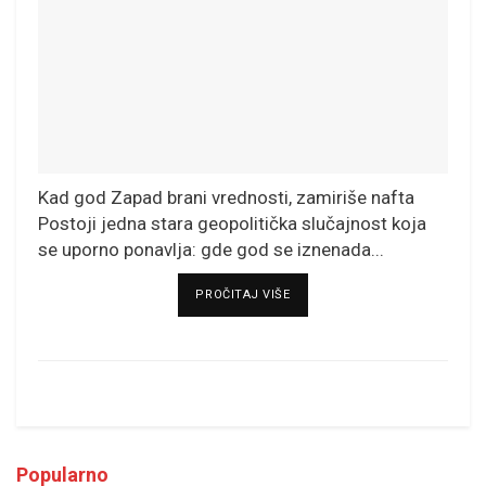
Kad god Zapad brani vrednosti, zamiriše nafta
Postoji jedna stara geopolitička slučajnost koja
se uporno ponavlja: gde god se iznenada...
DETAILS
PROČITAJ VIŠE
Popularno