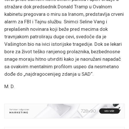
stražare dok predsednik Donald Tramp u Ovalnom
kabinetu pregovara o miru sa Iranom, predstavlja crveni
alarm za FBI i Tajnu službu. Snimci Seline Vang i
preplašenih novinara koji beže pred mecima dok
travnjakom patroliraju duge cevi, svedoče da je
Vašington bio na ivici istorijske tragedije. Dok se lekari
bore za život teško ranjenog prolaznika, bezbednosne
snage moraju hitno utvrditi kako je naoružani napadač
sa ovakvim mentalnim profilom uspeo da nesmetano
dođe do „najdragocenijeg zdanja u SAD“.
M. D.