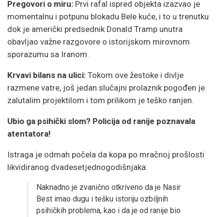
Pregovori o miru:
Prvi rafal ispred objekta izazvao je
momentalnu i potpunu blokadu Bele kuće, i to u trenutku
dok je američki predsednik Donald Tramp unutra
obavljao važne razgovore o istorijskom mirovnom
sporazumu sa Iranom.
Krvavi bilans na ulici:
Tokom ove žestoke i divlje
razmene vatre, još jedan slučajni prolaznik pogođen je
zalutalim projektilom i tom prilikom je teško ranjen.
Ubio ga psihički slom? Policija od ranije poznavala
atentatora!
Istraga je odmah počela da kopa po mračnoj prošlosti
likvidiranog dvadesetjednogodišnjaka:
Naknadno je zvanično otkriveno da je Nasir
Best imao dugu i tešku istoriju ozbiljnih
psihičkih problema, kao i da je od ranije bio