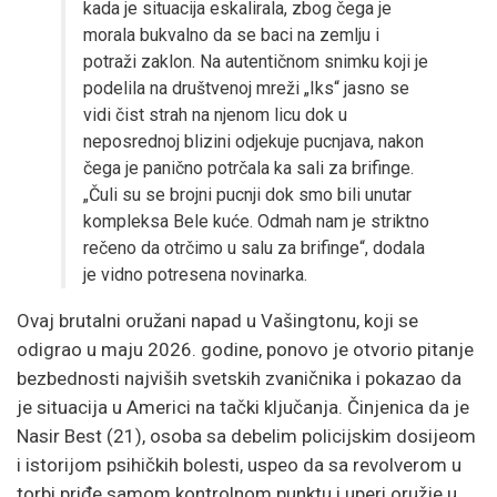
kada je situacija eskalirala, zbog čega je
morala bukvalno da se baci na zemlju i
potraži zaklon. Na autentičnom snimku koji je
podelila na društvenoj mreži „Iks“ jasno se
vidi čist strah na njenom licu dok u
neposrednoj blizini odjekuje pucnjava, nakon
čega je panično potrčala ka sali za brifinge.
„Čuli su se brojni pucnji dok smo bili unutar
kompleksa Bele kuće. Odmah nam je striktno
rečeno da otrčimo u salu za brifinge“, dodala
je vidno potresena novinarka.
Ovaj brutalni oružani napad u Vašingtonu, koji se
odigrao u maju 2026. godine, ponovo je otvorio pitanje
bezbednosti najviših svetskih zvaničnika i pokazao da
je situacija u Americi na tački ključanja. Činjenica da je
Nasir Best (21), osoba sa debelim policijskim dosijeom
i istorijom psihičkih bolesti, uspeo da sa revolverom u
torbi priđe samom kontrolnom punktu i uperi oružje u