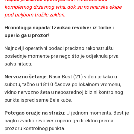
kompletnog državnog vrha, dok su novinarske ekipe
pod paljbom tražile zaklon.
Hronologija napada: Izvukao revolver iz torbe i
uperio ga u prozor!
Najnoviji operativni podaci precizno rekonstruišu
poslednje momente pre nego što je odjeknula prva
salva hitaca:
Nervozno šetanje:
Nasir Best (21) viđen je kako u
subotu, tačno u 18:10 časova po lokalnom vremenu,
vidno nervozno šeta u neposrednoj blizini kontrolnog
punkta ispred same Bele kuće.
Potegao oružje na stražu:
U jednom momentu, Best je
naglo izvadio revolver i uperio ga direktno prema
prozoru kontrolnog punkta.