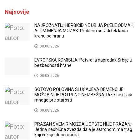
Najnovije
NAJPOZNATIJI HERBICID NE UBIJA PČELE ODMAH,
ALI IM MENJA MOZAK: Problem se vidi tek kada
krenu po hranu
08.08.2026
EVROPSKA KOMISIJA: Potvrdila napredak Srbije u
bezbednosti hrane
08.08.2026
GOTOVO POLOVINA SLUČAJEVA DEMENCIJE
MOŽDA NIJE POTPUNO NEIZBEŽNA: Rizik se gradi
mnogo pre starosti
08.08.2026
PRAZAN SVEMIR MOŽDA UOPŠTE NIJE PRAZAN:
Jedna neobična zvezda dala je astronomima trag
koji čekaju decenijama