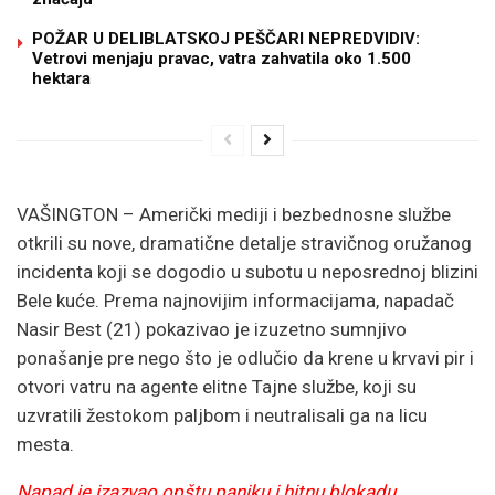
POŽAR U DELIBLATSKOJ PEŠČARI NEPREDVIDIV:
Vetrovi menjaju pravac, vatra zahvatila oko 1.500
hektara
VAŠINGTON – Američki mediji i bezbednosne službe
otkrili su nove, dramatične detalje stravičnog oružanog
incidenta koji se dogodio u subotu u neposrednoj blizini
Bele kuće. Prema najnovijim informacijama, napadač
Nasir Best (21) pokazivao je izuzetno sumnjivo
ponašanje pre nego što je odlučio da krene u krvavi pir i
otvori vatru na agente elitne Tajne službe, koji su
uzvratili žestokom paljbom i neutralisali ga na licu
mesta.
Napad je izazvao opštu paniku i hitnu blokadu