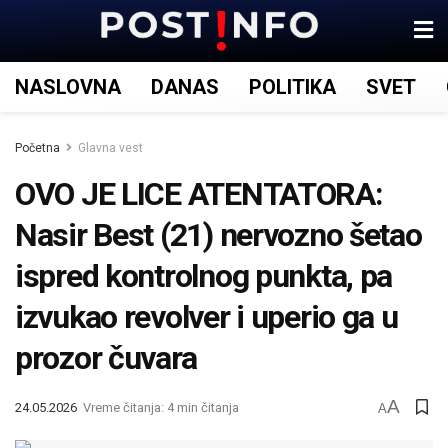
NASLOVNA
DANAS
POLITIKA
SVET
Početna
Glavna vest
OVO JE LICE ATENTATORA:
Nasir Best (21) nervozno šetao
ispred kontrolnog punkta, pa
izvukao revolver i uperio ga u
prozor čuvara
A
24.05.2026
Vreme čitanja: 4 min čitanja
A