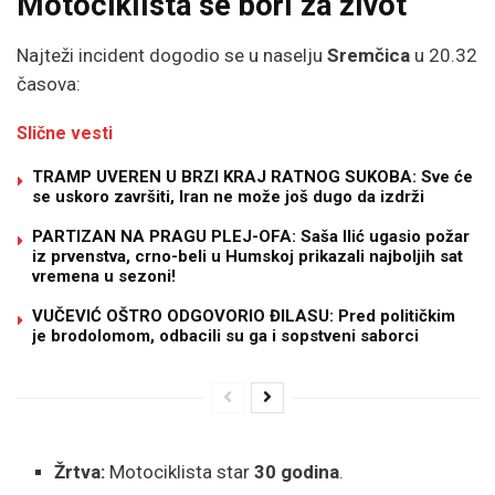
Motociklista se bori za život
Najteži incident dogodio se u naselju
Sremčica
u 20.32
časova:
Slične vesti
TRAMP UVEREN U BRZI KRAJ RATNOG SUKOBA: Sve će
se uskoro završiti, Iran ne može još dugo da izdrži
PARTIZAN NA PRAGU PLEJ-OFA: Saša Ilić ugasio požar
iz prvenstva, crno-beli u Humskoj prikazali najboljih sat
vremena u sezoni!
VUČEVIĆ OŠTRO ODGOVORIO ĐILASU: Pred političkim
je brodolomom, odbacili su ga i sopstveni saborci
Žrtva:
Motociklista star
30 godina
.