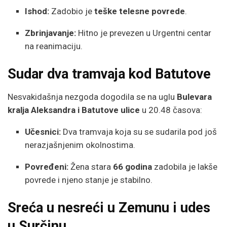
Ishod:
Zadobio je
teške telesne povrede
.
Zbrinjavanje:
Hitno je prevezen u Urgentni centar
na reanimaciju.
Sudar dva tramvaja kod Batutove
Nesvakidašnja nezgoda dogodila se na uglu
Bulevara
kralja Aleksandra i Batutove ulice
u 20.48 časova:
Učesnici:
Dva tramvaja koja su se sudarila pod još
nerazjašnjenim okolnostima.
Povređeni:
Žena stara
66 godina
zadobila je lakše
povrede i njeno stanje je stabilno.
Sreća u nesreći u Zemunu i udes
u Surčinu