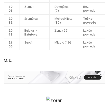
19.
Zemun
Devojčica
Bez
03
(7)
povreda
20.
Sremčica
Motociklista
Teške
32
(30)
povrede
20.
Bulevar /
Žena (66)
Lakše
48
Batutova
povrede
21.
Surčin
Mladić (19)
Lakše
06
povrede
M. D.