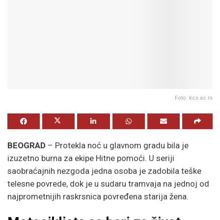
Foto: kcs.ac.rs
BEOGRAD
– Protekla noć u glavnom gradu bila je
izuzetno burna za ekipe Hitne pomoći. U seriji
saobraćajnih nezgoda jedna osoba je zadobila teške
telesne povrede, dok je u sudaru tramvaja na jednoj od
najprometnijih raskrsnica povređena starija žena.