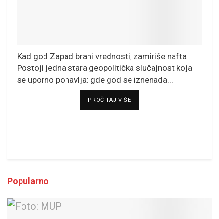
Kad god Zapad brani vrednosti, zamiriše nafta
Postoji jedna stara geopolitička slučajnost koja
se uporno ponavlja: gde god se iznenada...
DETAILS
PROČITAJ VIŠE
Popularno