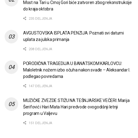
Most na Tari u Crnoj Gori biće zatvoren zbog rekonstrukcije
do kraja oktobra
235 DELJENJA
AVGUSTOVSKA ISPLATA PENZIJA: Poznati svi datumi
uplata za julska primanja
208 DELJENJA
PORODIČNA TRAGEDIJA U BANATSKOM KARLOVCU:
Maloletnik nožem izbo očuha nakon svađe – Aleksandar I.
podlegao povredama
147 DELJENJA
MUZIČKE ZVEZDE STIŽU NA TEŠNJARSKE VEČERI: Marija
Šerifović i Hari Mata Hari predvode ovogodišnji letnji
program u Valjevu
151 DELJENJA