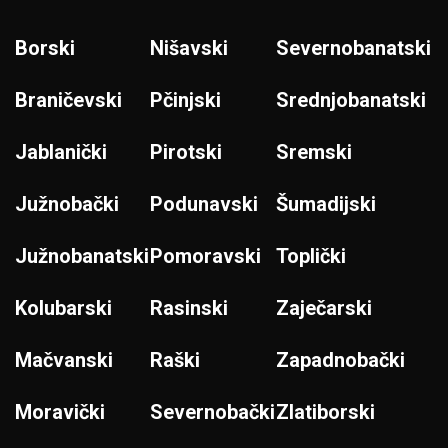
Borski
Nišavski
Severnobanatski
Braničevski
Pčinjski
Srednjobanatski
Jablanički
Pirotski
Sremski
Južnobački
Podunavski
Šumadijski
Južnobanatski
Pomoravski
Toplički
Kolubarski
Rasinski
Zaječarski
Mačvanski
Raški
Zapadnobački
Moravički
Severnobački
Zlatiborski