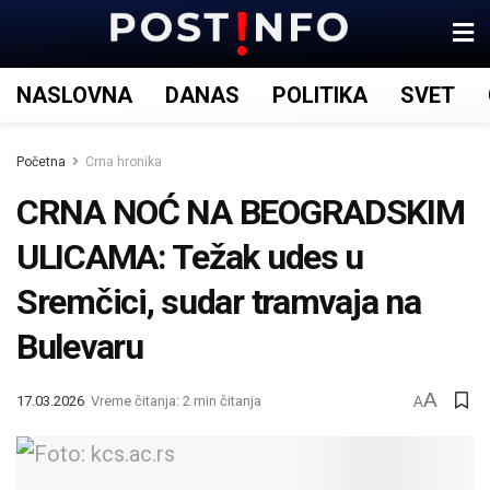
NASLOVNA
DANAS
POLITIKA
SVET
Početna
Crna hronika
CRNA NOĆ NA BEOGRADSKIM
ULICAMA: Težak udes u
Sremčici, sudar tramvaja na
Bulevaru
A
17.03.2026
Vreme čitanja: 2 min čitanja
A