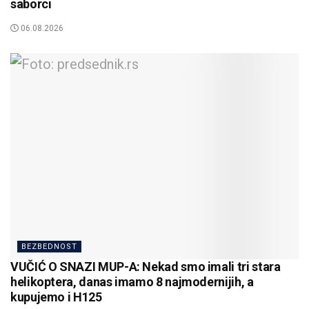
saborci
06.08.2026
BEZBEDNOST
VUČIĆ O SNAZI MUP-A: Nekad smo imali tri stara
helikoptera, danas imamo 8 najmodernijih, a
kupujemo i H125