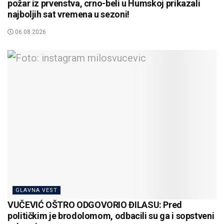
požar iz prvenstva, crno-beli u Humskoj prikazali
najboljih sat vremena u sezoni!
06.08.2026
GLAVNA VEST
VUČEVIĆ OŠTRO ODGOVORIO ĐILASU: Pred
političkim je brodolomom, odbacili su ga i sopstveni