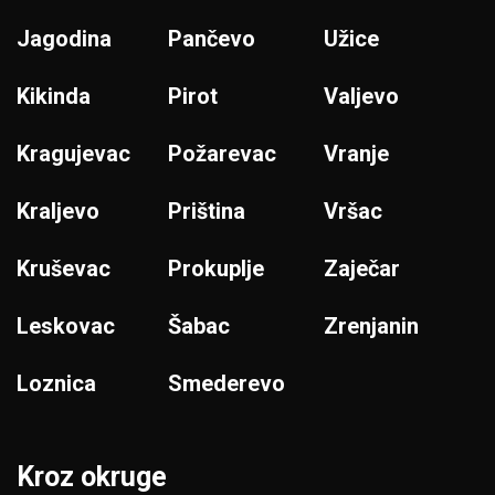
Jagodina
Pančevo
Užice
Kikinda
Pirot
Valjevo
Kragujevac
Požarevac
Vranje
Kraljevo
Priština
Vršac
Kruševac
Prokuplje
Zaječar
Leskovac
Šabac
Zrenjanin
Loznica
Smederevo
Kroz okruge