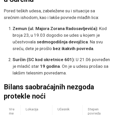
Pored teških udesa, zabeležene su i situacije sa
srećnim ishodom, kao i lakše povrede mlađih lica:
Zemun (ul. Majora Zorana Radosavljevića):
Kod
broja 23, u 19.03 dogodio se udes u kojem je
učestvovala
sedmogodišnja devojčica
. Na svu
sreću, dete je prošlo
bez ikakvih povreda
.
Surčin (SC kod okretnice 601):
U 21.06 povređen
je mladić star
19 godina
. On je u udesu prošao sa
lakšim telesnim povredama.
Bilans saobraćajnih nezgoda
protekle noći
Vre
Lokacija
Učesnik
Stepen
me
povreda