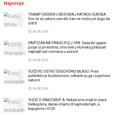
Najnovije
TRAMP UVEREN U BRZI KRAJ RATNOG SUKOBA:
Sve će se uskoro završiti, Iran ne može još dugo da
izdrži
06.08.2026
PARTIZAN NA PRAGU PLEJ-OFA: Saša Ilić ugasio
požar iz prvenstva, crno-beli u Humskoj prikazali
najboljih sat vremena u sezoni!
06.08.2026
VUČEVIĆ OŠTRO ODGOVORIO ĐILASU: Pred
političkim je brodolomom, odbacili su ga i sopstveni
saborci
06.08.2026
VUČIĆ O SNAZI MUP-A: Nekad smo imali tri stara
helikoptera, danas imamo 8 najmodernijih, a
kupujemo i H125