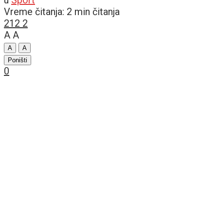
Vreme čitanja: 2 min čitanja
212
2
A
A
A
A
Poništi
0