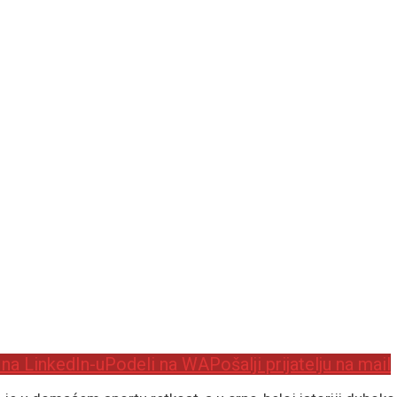
 na LinkedIn-u
Podeli na WA
Pošalji prijatelju na mail