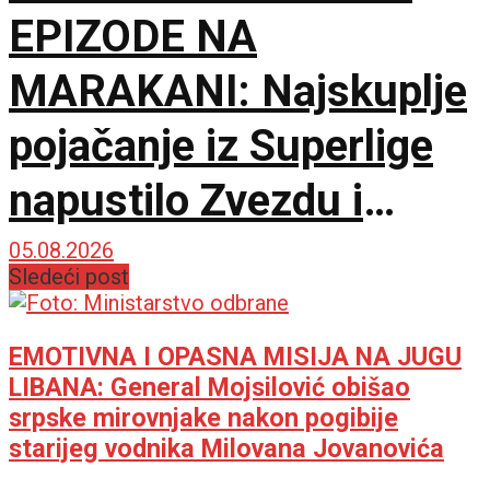
EPIZODE NA
MARAKANI: Najskuplje
pojačanje iz Superlige
napustilo Zvezdu i
potpisalo za Hapoel!
05.08.2026
Sledeći post
EMOTIVNA I OPASNA MISIJA NA JUGU
LIBANA: General Mojsilović obišao
srpske mirovnjake nakon pogibije
starijeg vodnika Milovana Jovanovića