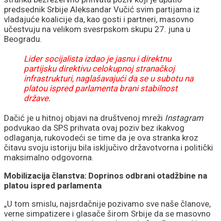
predsednik Srbije Aleksandar Vučić svim partijama iz
vladajuće koalicije da, kao gosti i partneri, masovno
učestvuju na velikom svesrpskom skupu 27. juna u
Beogradu.
Lider socijalista izdao je jasnu i direktnu
partijsku direktivu celokupnoj stranačkoj
infrastrukturi, naglašavajući da se u subotu na
platou ispred parlamenta brani stabilnost
države.
Dačić je u hitnoj objavi na društvenoj mreži
Instagram
podvukao da SPS prihvata ovaj poziv bez ikakvog
odlaganja, rukovodeći se time da je ova stranka kroz
čitavu svoju istoriju bila isključivo državotvorna i politički
maksimalno odgovorna.
Mobilizacija članstva: Doprinos odbrani otadžbine na
platou ispred parlamenta
„U tom smislu, najsrdačnije pozivamo sve naše članove,
verne simpatizere i glasače širom Srbije da se masovno