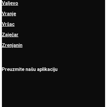
Valjevo
Vranje
Vršac
Zaječar
Zrenjanin
Preuzmite našu aplikaciju