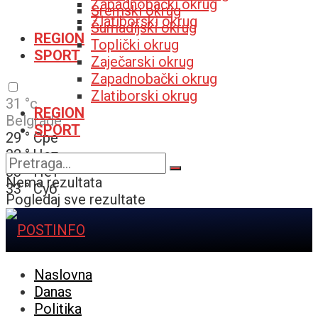
Zapadnobački okrug
Sremski okrug
Zlatiborski okrug
Šumadijski okrug
REGION
Toplički okrug
SPORT
Zaječarski okrug
Zapadnobački okrug
Zlatiborski okrug
31
°c
REGION
Belgrade
SPORT
29
°
Сре
32
°
Чет
33
°
Пет
Nema rezultata
33
°
Суб
Pogledaj sve rezultate
Naslovna
Danas
Politika