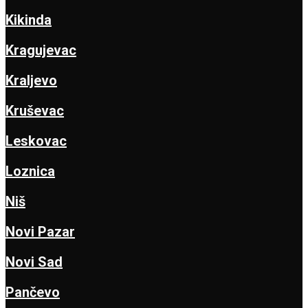
Kikinda
Kragujevac
Kraljevo
Kruševac
Leskovac
Loznica
Niš
Novi Pazar
Novi Sad
Pančevo