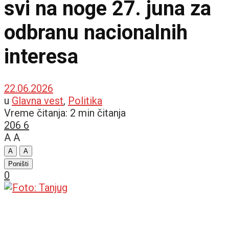
svi na noge 27. juna za
odbranu nacionalnih
interesa
22.06.2026
u
Glavna vest
,
Politika
Vreme čitanja: 2 min čitanja
206
6
A
A
A
A
Poništi
0