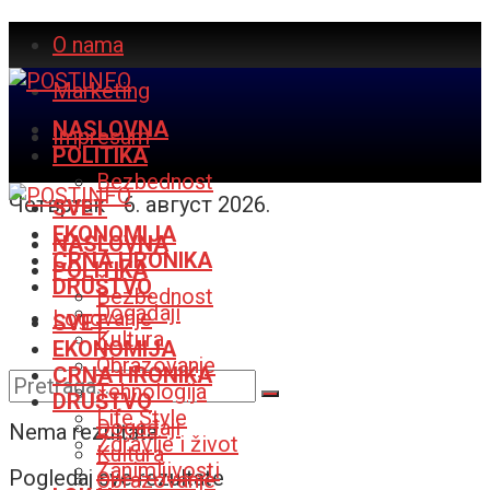
O nama
Marketing
NASLOVNA
Impresum
POLITIKA
Bezbednost
Четвртак - 6. август 2026.
SVET
EKONOMIJA
NASLOVNA
CRNA HRONIKA
POLITIKA
DRUŠTVO
Bezbednost
Događaji
Logovanje
SVET
Kultura
EKONOMIJA
Obrazovanje
CRNA HRONIKA
Tehnologija
DRUŠTVO
Life Style
Događaji
Nema rezultata
Zdravlje i život
Kultura
Zanimljivosti
Pogledaj sve rezultate
Obrazovanje