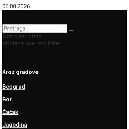
trku se uključio i
06.08.2026
Atletiko Madrid!
Nema rezultata
Pogledaj sve rezultate
Kroz gradove
Beograd
Bor
Čačak
Jagodina