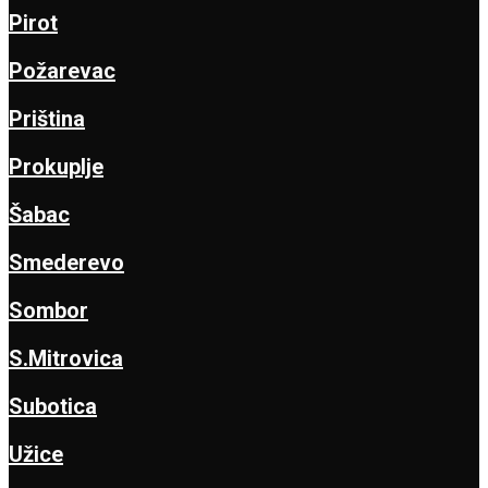
Pirot
Požarevac
Priština
Prokuplje
Šabac
Smederevo
Sombor
S.Mitrovica
Subotica
Užice