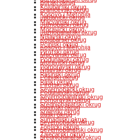
Borski okrug
Kolubarski okrug
Braničevski okrug
Kosovo i Metohija
Jablanički okrug
Mačvanski okrug
Južnobački okrug
Moravički okrug
Južnobanatski okrug
Nišavski okrug
Kolubarski okrug
Pčinjski okrug
Kosovo i Metohija
Pirotski okrug
Mačvanski okrug
Podunavski okrug
Moravički okrug
Pomoravski okrug
Nišavski okrug
Rasinski okrug
Pčinjski okrug
Raški okrug
Pirotski okrug
Severnobački okrug
Podunavski okrug
Severnobanatski okrug
Pomoravski okrug
Srednjobanatski okrug
Rasinski okrug
Sremski okrug
Raški okrug
Šumadijski okrug
Severnobački okrug
Toplički okrug
Severnobanatski okrug
Zaječarski okrug
Srednjobanatski okrug