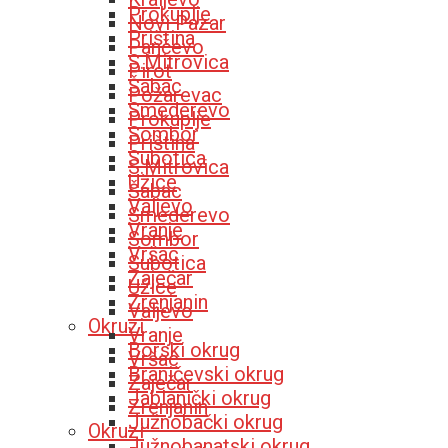
Prokuplje
Novi Pazar
Priština
Pančevo
S.Mitrovica
Pirot
Šabac
Požarevac
Smederevo
Prokuplje
Sombor
Priština
Subotica
S.Mitrovica
Užice
Šabac
Valjevo
Smederevo
Vranje
Sombor
Vršac
Subotica
Zaječar
Užice
Zrenjanin
Valjevo
Okruzi
Vranje
Borski okrug
Vršac
Braničevski okrug
Zaječar
Jablanički okrug
Zrenjanin
Južnobački okrug
Okruzi
Južnobanatski okrug