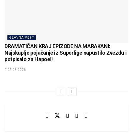
GLAVNA VEST
DRAMATIČAN KRAJ EPIZODE NA MARAKANI:
Najskuplje pojačanje iz Superlige napustilo Zvezdu i
potpisalo za Hapoel!
05.08.2026