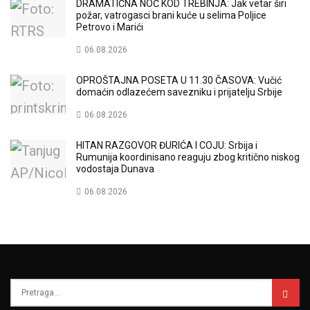
DRAMATIČNA NOĆ KOD TREBINJA: Jak vetar širi
požar, vatrogasci brani kuće u selima Poljice
Petrovo i Marići
06.08.2026
OPROŠTAJNA POSETA U 11.30 ČASOVA: Vučić
domaćin odlazećem savezniku i prijatelju Srbije
06.08.2026
HITAN RAZGOVOR ĐURIĆA I COJU: Srbija i
Rumunija koordinisano reaguju zbog kritično niskog
vodostaja Dunava
06.08.2026