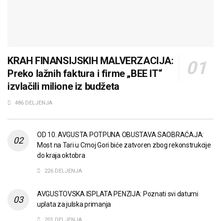
KRAH FINANSIJSKIH MALVERZACIJA:
Preko lažnih faktura i firme „BEE IT“
izvlačili milione iz budžeta
486 DELJENJA
OD 10. AVGUSTA POTPUNA OBUSTAVA SAOBRAĆAJA:
Most na Tari u Crnoj Gori biće zatvoren zbog rekonstrukcije
do kraja oktobra
226 DELJENJA
AVGUSTOVSKA ISPLATA PENZIJA: Poznati svi datumi
uplata za julska primanja
201 DELJENJA