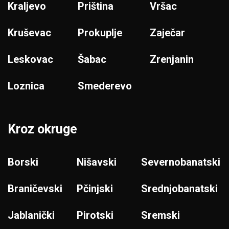
Kraljevo
Priština
Vršac
Kruševac
Prokuplje
Zaječar
Leskovac
Šabac
Zrenjanin
Loznica
Smederevo
Kroz okruge
Borski
Nišavski
Severnobanatski
Braničevski
Pčinjski
Srednjobanatski
Jablanički
Pirotski
Sremski