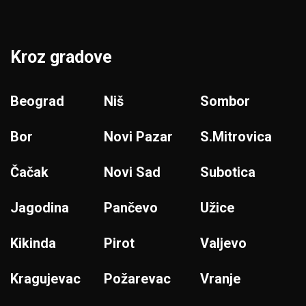
Kroz gradove
Beograd
Niš
Sombor
Bor
Novi Pazar
S.Mitrovica
Čačak
Novi Sad
Subotica
Jagodina
Pančevo
Užice
Kikinda
Pirot
Valjevo
Kragujevac
Požarevac
Vranje