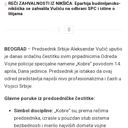
REČI ZAHVALNOSTI IZ NIKŠIĆA: Eparhija budimljansko-
nikšićka se zahvalila Vučiću na odbrani SPC i istine o
litijama
BEOGRAD
– Predsednik Srbije Aleksandar Vučić uputio
je danas srdačnu čestitku svim pripadnicima Odreda
Vojne policije specijalne namene „Kobre“ povodom 14.
aprila, Dana jedinice. Predsednik je istakao da ovaj
odred predstavlja najviši nivo profesionalizma i časti u
Vojsci Srbije.
Glavne poruke iz predsedničke čestitke:
Simbol discipline:
„Kobre“ su, prema rečima
predsednika, izrasle u pouzdan stub sistema
bezbednosti i merilo najviših dometa vojne