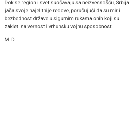
Dok se region i svet suočavaju sa neizvesnošću, Srbija
jača svoje najelitnije redove, poručujući da su mir i
bezbednost države u sigurnim rukama onih koji su
zakleti na vernost i vrhunsku vojnu sposobnost.
M. D.