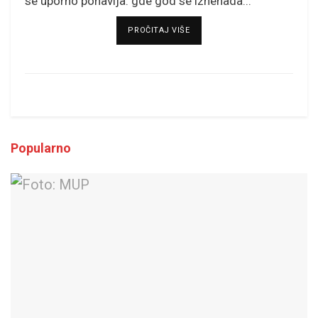
se uporno ponavlja: gde god se iznenada...
DETAILS
PROČITAJ VIŠE
Popularno