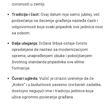
izvrsnosti u zemlji.
Tradicija i čast:
Ovaj datum nije samo jubilej, već
podsećanje na decenije građenja nasleđa časti i
odgovornosti koje svaki pripadnik ove jedinice nosi
sa sobom.
Dalja ulaganja:
Država Srbija ostaje čvrsto
opredeljena da nastavi sa modernizacijom
opreme, unapređenjem obuke i poboljšanjem
životnog standarda pripadnika ove elitne
formacije.
Čuvari ugleda:
Vučić je izrazio uverenje da će
„Kobre“ i u budućnosti savesno izvršavati zadatke,
dostojno negujući ime i tradiciju jedinice koja
uživa ogromno poverenje građana.