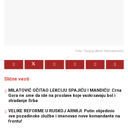
Foto: Tanjug (Amir Hamzanović)
Slične vesti
MILATOVIĆ OČITAO LEKCIJU SPAJIĆU I MANDIĆU: Crna
Gora ne sme da ide na proslave koje vaskrsavaju bol i
stradanje Srba
VELIKE REFORME U RUSKOJ ARMIJI: Putin objedinio
sve pozadinske službe i imenovao nove komandante na
frontu!