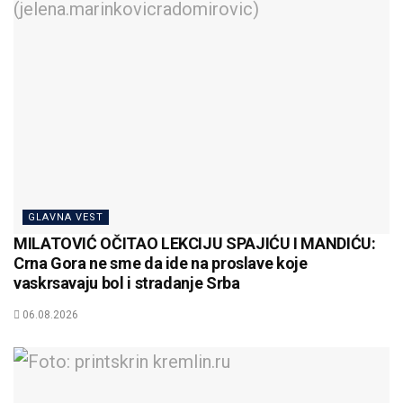
GLAVNA VEST
MILATOVIĆ OČITAO LEKCIJU SPAJIĆU I MANDIĆU:
Crna Gora ne sme da ide na proslave koje
vaskrsavaju bol i stradanje Srba
06.08.2026