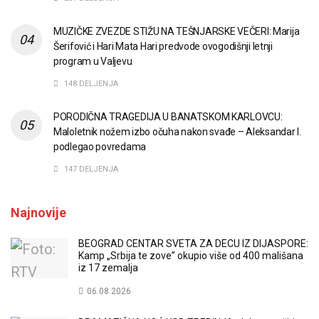
MUZIČKE ZVEZDE STIŽU NA TEŠNJARSKE VEČERI: Marija
Šerifović i Hari Mata Hari predvode ovogodišnji letnji
program u Valjevu
148 DELJENJA
PORODIČNA TRAGEDIJA U BANATSKOM KARLOVCU:
Maloletnik nožem izbo očuha nakon svađe – Aleksandar I.
podlegao povredama
147 DELJENJA
Najnovije
BEOGRAD CENTAR SVETA ZA DECU IZ DIJASPORE:
Kamp „Srbija te zove” okupio više od 400 mališana
iz 17 zemalja
06.08.2026