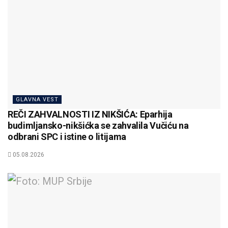
GLAVNA VEST
REČI ZAHVALNOSTI IZ NIKŠIĆA: Eparhija
budimljansko-nikšićka se zahvalila Vučiću na
odbrani SPC i istine o litijama
05.08.2026