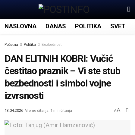
NASLOVNA
DANAS
POLITIKA
SVET
Početna
Politika
Bezbednost
DAN ELITNIH KOBRI: Vučić
čestitao praznik – Vi ste stub
bezbednosti i simbol vojne
izvrsnosti
A
13.04.2026
Vreme čitanja: 1 min čitanja
A