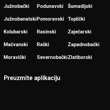
Južnobački
Podunavski
Šumadijski
Južnobanatski
Pomoravski
Toplički
Kolubarski
Rasinski
Zaječarski
Mačvanski
Raški
Zapadnobački
Moravički
Severnobački
Zlatiborski
Preuzmite aplikaciju