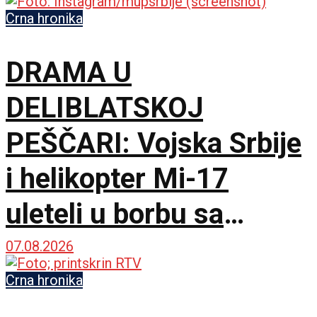
Crna hronika
DRAMA U
DELIBLATSKOJ
PEŠČARI: Vojska Srbije
i helikopter Mi-17
uleteli u borbu sa
vatrenom stihijom
07.08.2026
Crna hronika