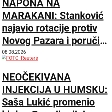
NAPONA NA
MARAKANI: Stanković
najavio rotacije protiv
Novog Pazara i poručio
– Nije pitanje života i
08.08.2026
smrti, ali hoću
NEOČEKIVANA
maksimum!
INJEKCIJA U HUMSKU:
Saša Lukić promenio