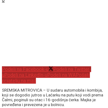
0
Podeli na Facebook-u
Podeli na Twitter-
u
Podeli na LinkedIn-u
Podeli na WA
Pošalji
prijatelju na mail
SREMSKA MITROVICA – U sudaru automobila i kombija,
koji se dogodio jutros u Laćarku na putu koji vodi prema
Čalmi, poginuli su otac i 16-godišnja ćerka. Majka je
povređena i prevezena je u bolnicu.