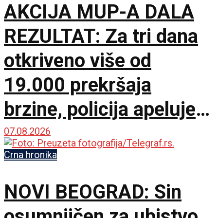
AKCIJA MUP-A DALA
REZULTAT: Za tri dana
otkriveno više od
19.000 prekršaja
brzine, policija apeluje
na vozače pred burni
07.08.2026
vikend
Crna hronika
NOVI BEOGRAD: Sin
osumnjičen za ubistvo