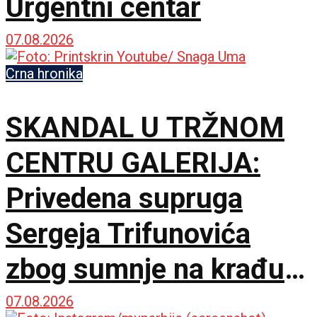
Urgentni centar
07.08.2026
Crna hronika
SKANDAL U TRŽNOM
CENTRU GALERIJA:
Privedena supruga
Sergeja Trifunovića
zbog sumnje na krađu u
Zari
07.08.2026