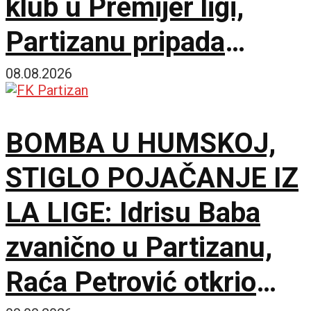
klub u Premijer ligi,
Partizanu pripada
fantastičnih 300.000
08.08.2026
evra!
BOMBA U HUMSKOJ,
STIGLO POJAČANJE IZ
LA LIGE: Idrisu Baba
zvanično u Partizanu,
Raća Petrović otkrio