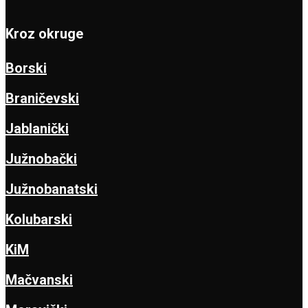
Kroz okruge
Borski
Braničevski
Jablanički
Južnobački
Južnobanatski
Kolubarski
KiM
Mačvanski