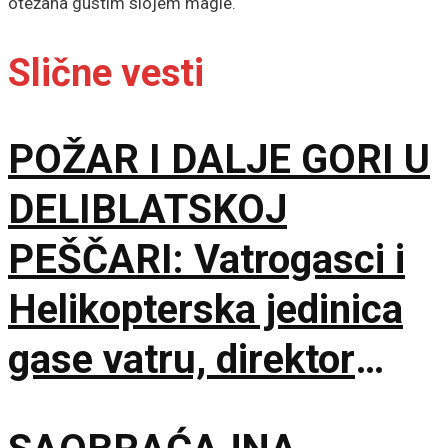
otežana gustim slojem magle.
Slične vesti
POŽAR I DALJE GORI U
DELIBLATSKOJ
PEŠČARI: Vatrogasci i
Helikopterska jedinica
gase vatru, direktor
policije obišao požarište