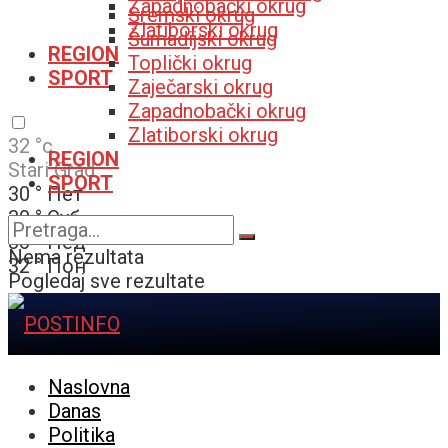
Zapadnobački okrug
Sremski okrug
Zlatiborski okrug
Šumadijski okrug
REGION
Toplički okrug
SPORT
Zaječarski okrug
Zapadnobački okrug
Zlatiborski okrug
32
°c
REGION
Stari Grad
SPORT
30
°
Пет
30
°
Суб
30
°
Нед
Nema rezultata
32
°
Пон
Pogledaj sve rezultate
Naslovna
Danas
Politika