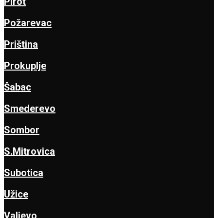
Pirot
Požarevac
Priština
Prokuplje
Šabac
Smederevo
Sombor
S.Mitrovica
Subotica
Užice
Valjevo