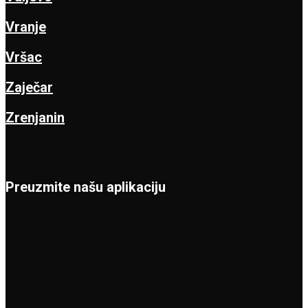
Vranje
Vršac
Zaječar
Zrenjanin
Preuzmite našu aplikaciju