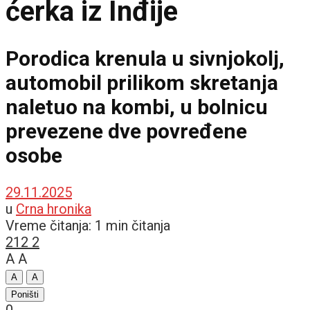
ćerka iz Inđije
Porodica krenula u sivnjokolj,
automobil prilikom skretanja
naletuo na kombi, u bolnicu
prevezene dve povređene
osobe
29.11.2025
u
Crna hronika
Vreme čitanja: 1 min čitanja
212
2
A
A
A
A
Poništi