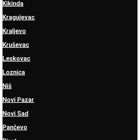
Kikinda
Kragujevac
Kraljevo
Kruševac
Leskovac
Loznica
Niš
Novi Pazar
Novi Sad
Pančevo