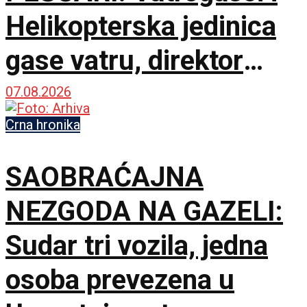
Helikopterska jedinica
gase vatru, direktor
policije obišao požarište
07.08.2026
Crna hronika
SAOBRAĆAJNA
NEZGODA NA GAZELI:
Sudar tri vozila, jedna
osoba prevezena u