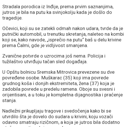
Stradala porodica iz Inđije, prema prvim saznanjima,
jutros je bila na putu ka svinjokolju kada je došlo do
tragedije.
Očevici, koji su se zatekli odmah nakon udara, tvrde da je
putnički automobil, u trenutku skretanja, naleteo na kombi
koji se, kako navode, „isprečio na putu“ baš u delu krivine
prema Čalmi, gde je vidljivost smanjena.
Zvanične potvrde o uzrocima još nema. Policija i
tužilaštvo utvrđuju tačan sled događaja.
U Opštu bolnicu Sremska Mitrovica prevezene su dve
povređene osobe. Muškarac (35) koji ima povrede
grudnog koša i donjih ekstremiteta, žena (37) koja je
zadobila povrede u predelu ramena. Oboje su svesni i
orijentisani, a u toku je kompletna dijagnostika i praćenje
stanja.
Nadležni prikupljaju tragove i svedočenja kako bi se
utvrdilo šta je dovelo do sudara u krivini, koju vozači
odavno smatraju rizičnom, a koja je jutros bila dodatno