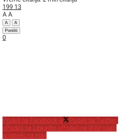
199
13
A
A
A
A
Poništi
0
Podeli na Facebook-u
Podeli na Twitter-
u
Podeli na LinkedIn-u
Podeli na WA
Pošalji
prijatelju na mail