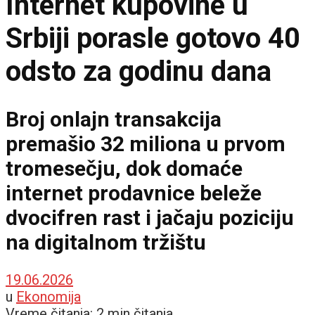
Internet kupovine u
Srbiji porasle gotovo 40
odsto za godinu dana
Broj onlajn transakcija
premašio 32 miliona u prvom
tromesečju, dok domaće
internet prodavnice beleže
dvocifren rast i jačaju poziciju
na digitalnom tržištu
19.06.2026
u
Ekonomija
Vreme čitanja: 2 min čitanja