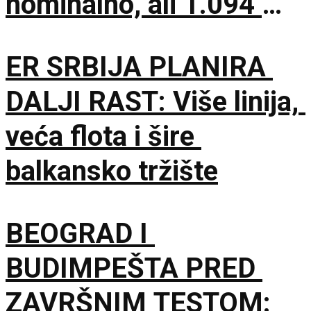
nominalno, ali 1.094
PPS prema najnovijim
ER SRBIJA PLANIRA
podacima
DALJI RAST: Više linija,
veća flota i šire
balkansko tržište
BEOGRAD I
BUDIMPEŠTA PRED
ZAVRŠNIM TESTOM: