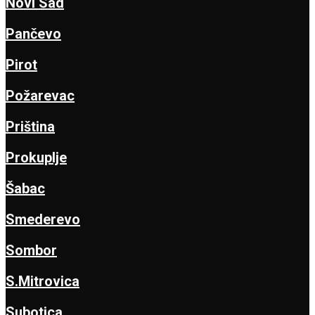
Novi Sad
Pančevo
Pirot
Požarevac
Priština
Prokuplje
Šabac
Smederevo
Sombor
S.Mitrovica
Subotica