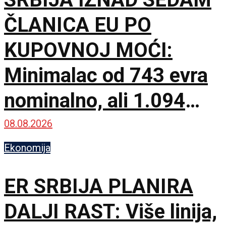
ČLANICA EU PO
KUPOVNOJ MOĆI:
Minimalac od 743 evra
nominalno, ali 1.094
PPS prema najnovijim
08.08.2026
podacima
Ekonomija
ER SRBIJA PLANIRA
DALJI RAST: Više linija,