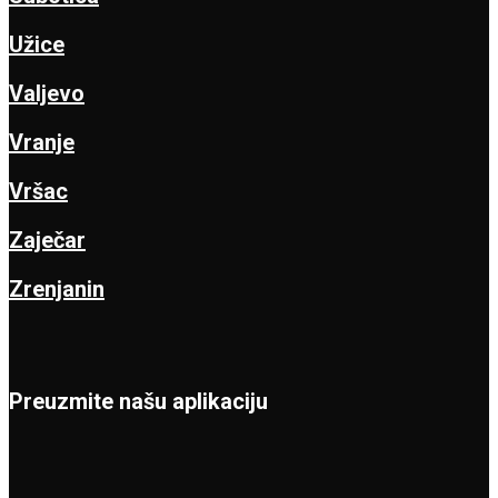
Užice
Valjevo
Vranje
Vršac
Zaječar
Zrenjanin
Preuzmite našu aplikaciju