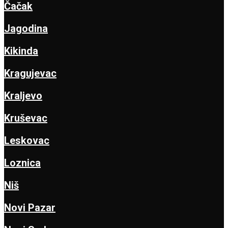
Čačak
Jagodina
Kikinda
Kragujevac
Kraljevo
Kruševac
Leskovac
Loznica
Niš
Novi Pazar