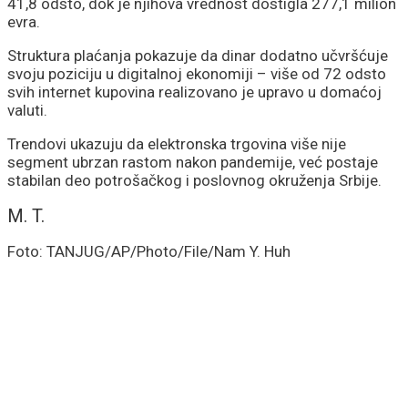
41,8 odsto, dok je njihova vrednost dostigla 277,1 milion
evra.
Struktura plaćanja pokazuje da dinar dodatno učvršćuje
svoju poziciju u digitalnoj ekonomiji – više od 72 odsto
svih internet kupovina realizovano je upravo u domaćoj
valuti.
Trendovi ukazuju da elektronska trgovina više nije
segment ubrzan rastom nakon pandemije, već postaje
stabilan deo potrošačkog i poslovnog okruženja Srbije.
M. T.
Foto: TANJUG/AP/Photo/File/Nam Y. Huh