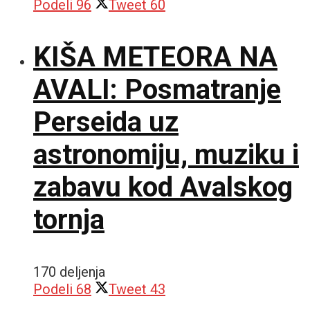
Podeli
96
Tweet
60
KIŠA METEORA NA
AVALI: Posmatranje
Perseida uz
astronomiju, muziku i
zabavu kod Avalskog
tornja
170 deljenja
Podeli
68
Tweet
43