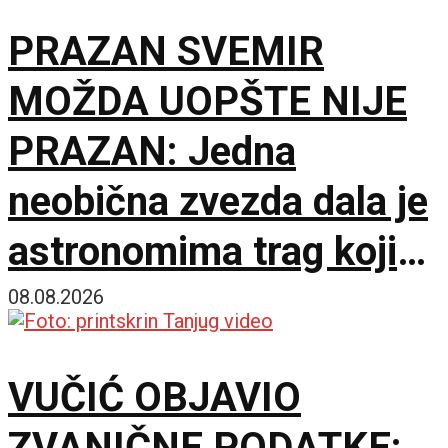
starosti
PRAZAN SVEMIR
MOŽDA UOPŠTE NIJE
PRAZAN: Jedna
neobična zvezda dala je
astronomima trag koji
čekaju decenijama
08.08.2026
VUČIĆ OBJAVIO
ZVANIČNE PODATKE: