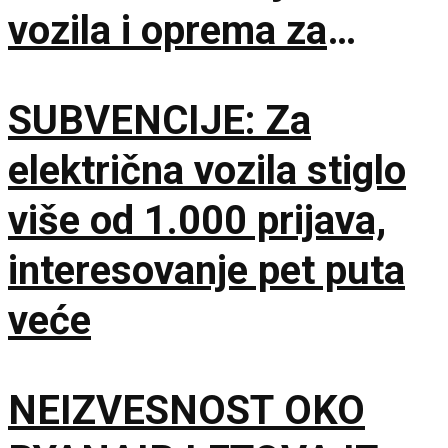
vozila i oprema za
čišćenje i održavanje
SUBVENCIJE: Za
lokacije
električna vozila stiglo
više od 1.000 prijava,
interesovanje pet puta
veće
NEIZVESNOST OKO