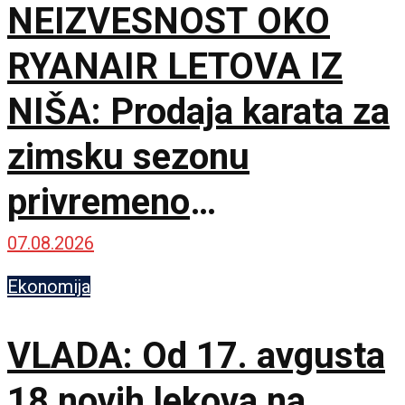
NEIZVESNOST OKO
RYANAIR LETOVA IZ
NIŠA: Prodaja karata za
zimsku sezonu
privremeno
obustavljena
07.08.2026
Ekonomija
VLADA: Od 17. avgusta
18 novih lekova na