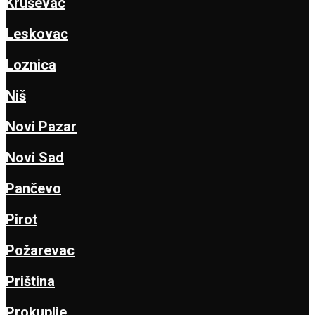
Kruševac
Leskovac
Loznica
Niš
Novi Pazar
Novi Sad
Pančevo
Pirot
Požarevac
Priština
Prokuplje