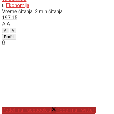
u
Ekonomija
Vreme čitanja: 2 min čitanja
197
15
A
A
A
A
Poništi
0
Podeli na Facebook-u
Podeli na Twitter-