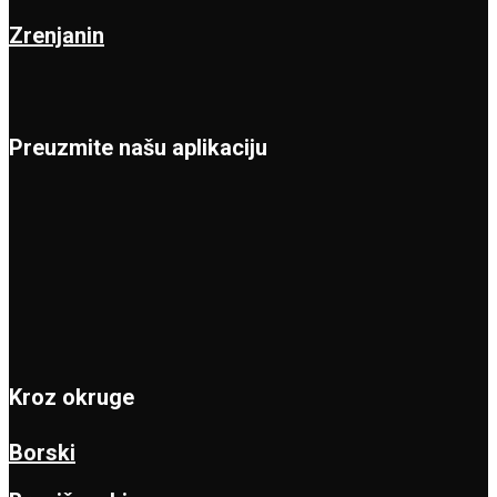
Zrenjanin
Preuzmite našu aplikaciju
Kroz okruge
Borski