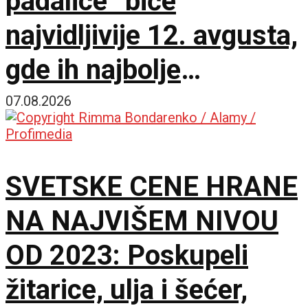
padalice“ biće
najvidljivije 12. avgusta,
gde ih najbolje
posmatrati
07.08.2026
SVETSKE CENE HRANE
NA NAJVIŠEM NIVOU
OD 2023: Poskupeli
žitarice, ulja i šećer,