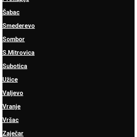
Šabac
Smederevo
Sombor
S.Mitrovica
Subotica
Užice
Valjevo
Vranje
Vršac
Zaječar