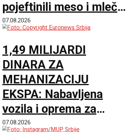
pojeftinili meso i mlečni
proizvodi
07.08.2026
1,49 MILIJARDI
DINARA ZA
MEHANIZACIJU
EKSPA: Nabavljena
vozila i oprema za
čišćenje i održavanje
07.08.2026