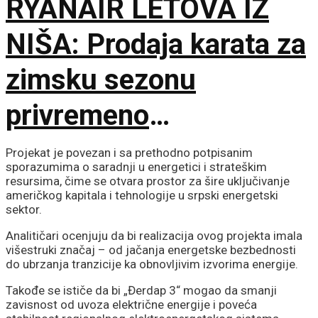
RYANAIR LETOVA IZ
NIŠA: Prodaja karata za
zimsku sezonu
privremeno
obustavljena
Projekat je povezan i sa prethodno potpisanim
sporazumima o saradnji u energetici i strateškim
resursima, čime se otvara prostor za šire uključivanje
američkog kapitala i tehnologije u srpski energetski
sektor.
Analitičari ocenjuju da bi realizacija ovog projekta imala
višestruki značaj – od jačanja energetske bezbednosti
do ubrzanja tranzicije ka obnovljivim izvorima energije.
Takođe se ističe da bi „Đerdap 3“ mogao da smanji
zavisnost od uvoza električne energije i poveća