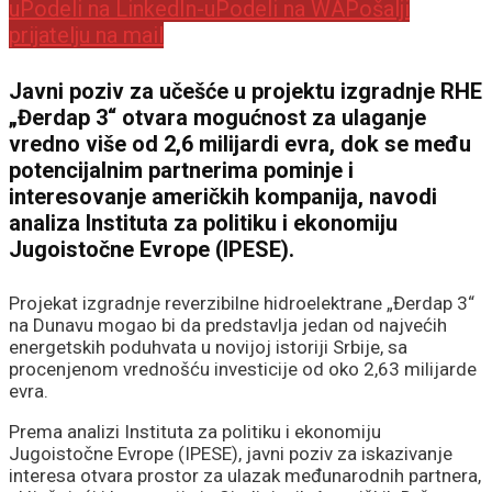
u
Podeli na LinkedIn-u
Podeli na WA
Pošalji
prijatelju na mail
Javni poziv za učešće u projektu izgradnje RHE
„Đerdap 3“ otvara mogućnost za ulaganje
vredno više od 2,6 milijardi evra, dok se među
potencijalnim partnerima pominje i
interesovanje američkih kompanija, navodi
analiza Instituta za politiku i ekonomiju
Jugoistočne Evrope (IPESE).
Projekat izgradnje reverzibilne hidroelektrane „Đerdap 3“
na Dunavu mogao bi da predstavlja jedan od najvećih
energetskih poduhvata u novijoj istoriji Srbije, sa
procenjenom vrednošću investicije od oko 2,63 milijarde
evra.
Prema analizi Instituta za politiku i ekonomiju
Jugoistočne Evrope (IPESE), javni poziv za iskazivanje
interesa otvara prostor za ulazak međunarodnih partnera,