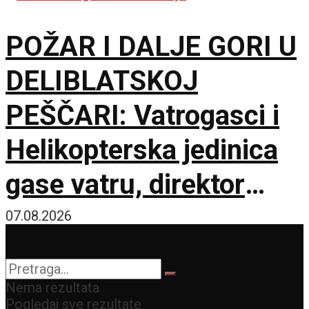
lokacije
POŽAR I DALJE GORI U
DELIBLATSKOJ
PEŠČARI: Vatrogasci i
Helikopterska jedinica
gase vatru, direktor
policije obišao požarište
07.08.2026
Nema rezultata
Pogledaj sve rezultate