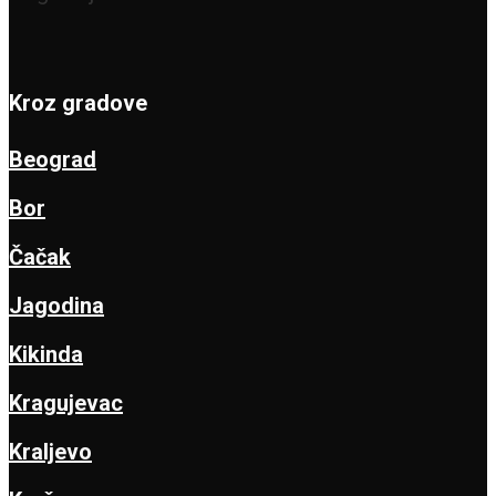
Kroz gradove
Beograd
Bor
Čačak
Jagodina
Kikinda
Kragujevac
Kraljevo