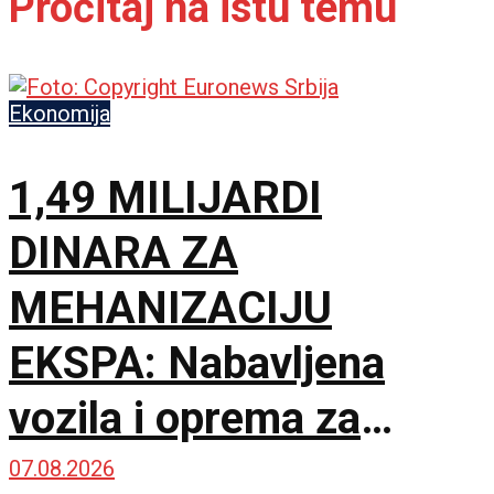
Pročitaj na istu temu
Ekonomija
1,49 MILIJARDI
DINARA ZA
MEHANIZACIJU
EKSPA: Nabavljena
vozila i oprema za
čišćenje i održavanje
07.08.2026