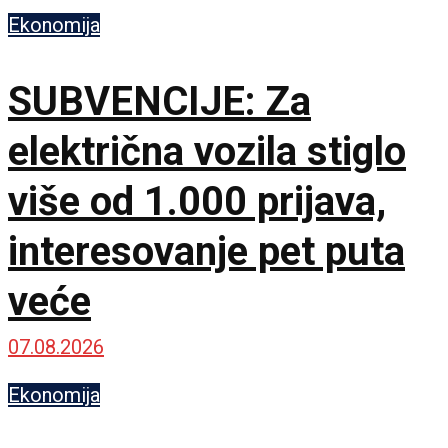
lokacije
Ekonomija
SUBVENCIJE: Za
električna vozila stiglo
više od 1.000 prijava,
interesovanje pet puta
veće
07.08.2026
Ekonomija