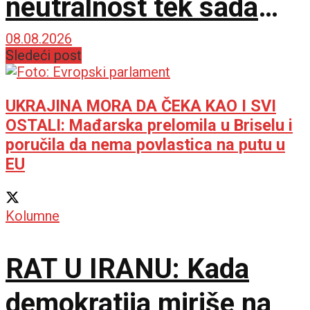
neutralnost tek sada
dobija na značaju
08.08.2026
Sledeći post
UKRAJINA MORA DA ČEKA KAO I SVI
OSTALI: Mađarska prelomila u Briselu i
poručila da nema povlastica na putu u
EU
Kolumne
RAT U IRANU: Kada
demokratija miriše na