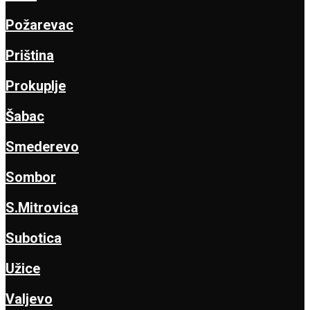
Požarevac
Priština
Prokuplje
Šabac
Smederevo
Sombor
S.Mitrovica
Subotica
Užice
Valjevo