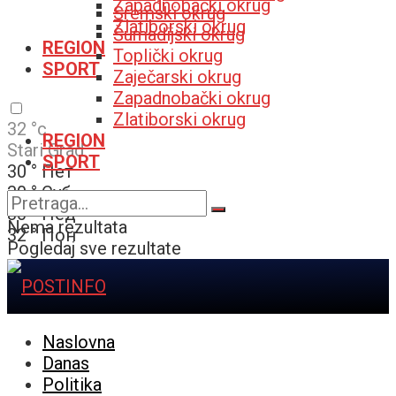
Zapadnobački okrug
Sremski okrug
Zlatiborski okrug
Šumadijski okrug
REGION
Toplički okrug
SPORT
Zaječarski okrug
Zapadnobački okrug
Zlatiborski okrug
32
°c
REGION
Stari Grad
SPORT
30
°
Пет
30
°
Суб
30
°
Нед
Nema rezultata
32
°
Пон
Pogledaj sve rezultate
Naslovna
Danas
Politika