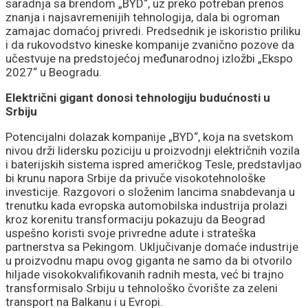
saradnja sa brendom „BYD“, uz preko potreban prenos
znanja i najsavremenijih tehnologija, dala bi ogroman
zamajac domaćoj privredi. Predsednik je iskoristio priliku
i da rukovodstvo kineske kompanije zvanično pozove da
učestvuje na predstojećoj međunarodnoj izložbi „Ekspo
2027“ u Beogradu.
Električni gigant donosi tehnologiju budućnosti u
Srbiju
Potencijalni dolazak kompanije „BYD“, koja na svetskom
nivou drži lidersku poziciju u proizvodnji električnih vozila
i baterijskih sistema ispred američkog Tesle, predstavljao
bi krunu napora Srbije da privuče visokotehnološke
investicije. Razgovori o složenim lancima snabdevanja u
trenutku kada evropska automobilska industrija prolazi
kroz korenitu transformaciju pokazuju da Beograd
uspešno koristi svoje privredne adute i strateška
partnerstva sa Pekingom. Uključivanje domaće industrije
u proizvodnu mapu ovog giganta ne samo da bi otvorilo
hiljade visokokvalifikovanih radnih mesta, već bi trajno
transformisalo Srbiju u tehnološko čvorište za zeleni
transport na Balkanu i u Evropi.