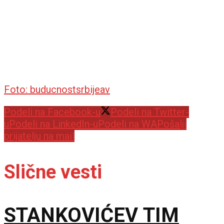
Foto: buducnostsrbijeav
Podeli na Facebook-u
Podeli na Twitter-
u
Podeli na LinkedIn-u
Podeli na WA
Pošalji
prijatelju na mail
Slične vesti
STANKOVIĆEV TIM