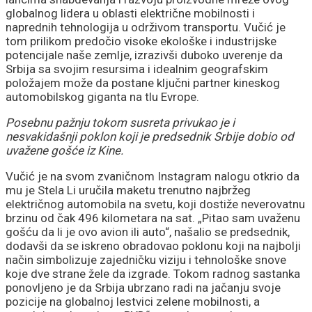
globalnog lidera u oblasti električne mobilnosti i
naprednih tehnologija u održivom transportu. Vučić je
tom prilikom predočio visoke ekološke i industrijske
potencijale naše zemlje, izrazivši duboko uverenje da
Srbija sa svojim resursima i idealnim geografskim
položajem može da postane ključni partner kineskog
automobilskog giganta na tlu Evrope.
Posebnu pažnju tokom susreta privukao je i
nesvakidašnji poklon koji je predsednik Srbije dobio od
uvažene gošće iz Kine.
Vučić je na svom zvaničnom Instagram nalogu otkrio da
mu je Stela Li uručila maketu trenutno najbržeg
električnog automobila na svetu, koji dostiže neverovatnu
brzinu od čak 496 kilometara na sat. „Pitao sam uvaženu
gošću da li je ovo avion ili auto“, našalio se predsednik,
dodavši da se iskreno obradovao poklonu koji na najbolji
način simbolizuje zajedničku viziju i tehnološke snove
koje dve strane žele da izgrade. Tokom radnog sastanka
ponovljeno je da Srbija ubrzano radi na jačanju svoje
pozicije na globalnoj lestvici zelene mobilnosti, a