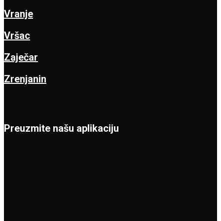
Vranje
Vršac
Zaječar
Zrenjanin
Preuzmite našu aplikaciju