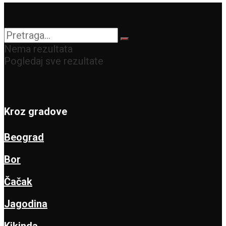
Nema rezultata
Pogledaj sve rezultate
Kroz gradove
Beograd
Bor
Čačak
Jagodina
Kikinda