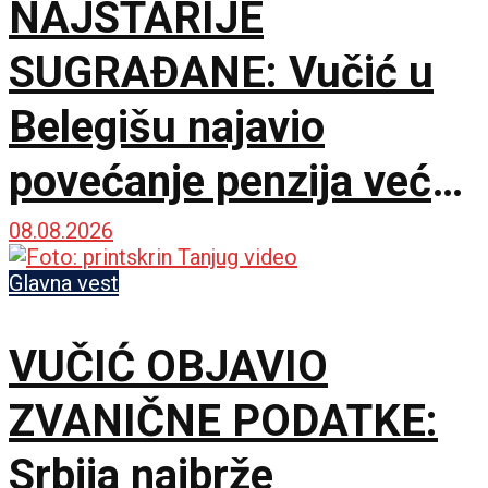
NAJSTARIJE
SUGRAĐANE: Vučić u
Belegišu najavio
povećanje penzija već
ove godine – Pratiće
08.08.2026
rast plata
Glavna vest
VUČIĆ OBJAVIO
ZVANIČNE PODATKE:
Srbija najbrže