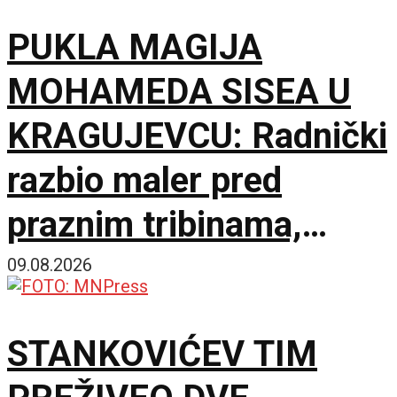
PUKLA MAGIJA
MOHAMEDA SISEA U
KRAGUJEVCU: Radnički
razbio maler pred
praznim tribinama,
Zemun pao na sparnom
09.08.2026
Čika Dači!
STANKOVIĆEV TIM