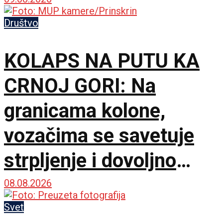
bedem, Pazarci
promašivali u Ljutice
Društvo
Bogdana!
KOLAPS NA PUTU KA
CRNOJ GORI: Na
granicama kolone,
vozačima se savetuje
strpljenje i dovoljno
vode
08.08.2026
Svet