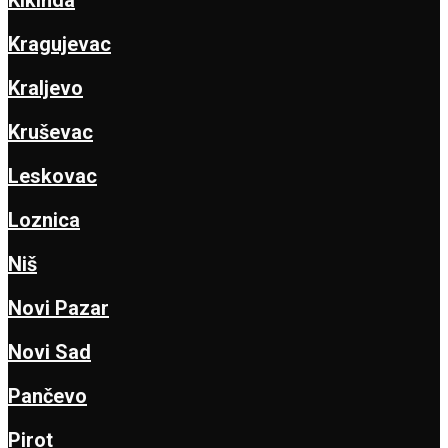
Kragujevac
Kraljevo
Kruševac
Leskovac
Loznica
Niš
Novi Pazar
Novi Sad
Pančevo
Pirot