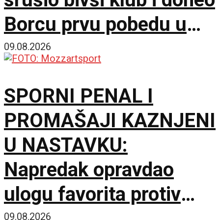
Borcu prvu pobedu u
sezoni!
09.08.2026
SPORNI PENAL I
PROMAŠAJI KAZNJENI
U NASTAVKU:
Napredak opravdao
ulogu favorita protiv
novajlije u prvenstvu!
09.08.2026