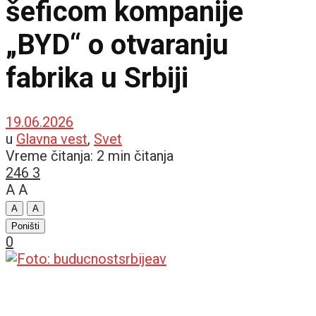
šeficom kompanije
„BYD“ o otvaranju
fabrika u Srbiji
19.06.2026
u
Glavna vest
,
Svet
Vreme čitanja: 2 min čitanja
246
3
A
A
A
A
Poništi
0