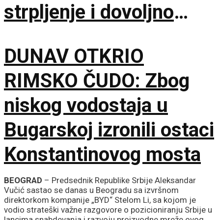
strpljenje i dovoljno
vode
DUNAV OTKRIO
RIMSKO ČUDO: Zbog
niskog vodostaja u
Bugarskoj izronili ostaci
Konstantinovog mosta
BEOGRAD
– Predsednik Republike Srbije Aleksandar
Vučić sastao se danas u Beogradu sa izvršnom
direktorkom kompanije „BYD“ Stelom Li, sa kojom je
vodio strateški važne razgovore o pozicioniranju Srbije u
lancima snabdevanja i razvoju proizvodne mreže ovog