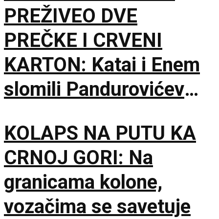
PREŽIVEO DVE
PREČKE I CRVENI
KARTON: Katai i Enem
slomili Pandurovićev
bedem, Pazarci
KOLAPS NA PUTU KA
promašivali u Ljutice
CRNOJ GORI: Na
Bogdana!
granicama kolone,
vozačima se savetuje