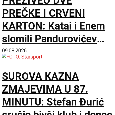
PREŽIVEO DVE
PREČKE I CRVENI
KARTON: Katai i Enem
slomili Pandurovićev
bedem, Pazarci
09.08.2026
promašivali u Ljutice
SUROVA KAZNA
Bogdana!
ZMAJEVIMA U 87.
MINUTU: Stefan Đurić
srušio bivši klub i doneo