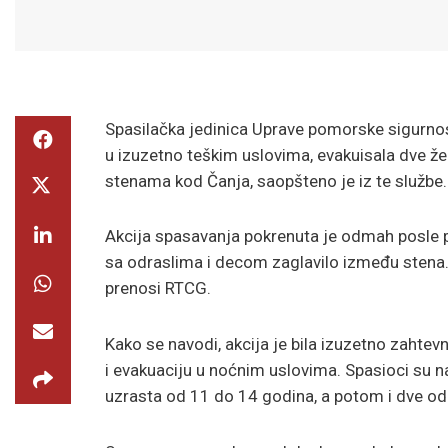
Spasilačka jedinica Uprave pomorske sigurnos
u izuzetno teškim uslovima, evakuisala dve ž
stenama kod Čanja, saopšteno je iz te službe.
Akcija spasavanja pokrenuta je odmah posle po
sa odraslima i decom zaglavilo između stena.
prenosi RTCG.
Kako se navodi, akcija je bila izuzetno zahtevn
i evakuaciju u noćnim uslovima. Spasioci su na
uzrasta od 11 do 14 godina, a potom i dve odra