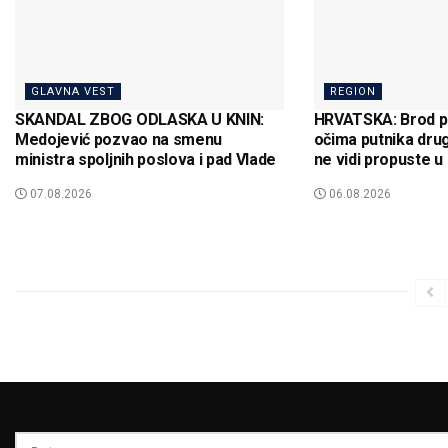
GLAVNA VEST
REGION
SKANDAL ZBOG ODLASKA U KNIN:
HRVATSKA: Brod p
Medojević pozvao na smenu
očima putnika drugo
ministra spoljnih poslova i pad Vlade
ne vidi propuste u
07.08.2026
06.08.2026