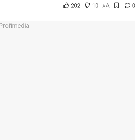
202
10
A
0
A