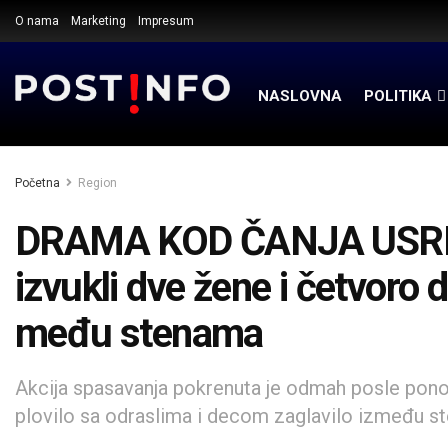
O nama
Marketing
Impresum
NASLOVNA
POLITIKA
Početna
Region
DRAMA KOD ČANJA USRED 
izvukli dve žene i četvoro 
među stenama
Akcija spasavanja pokrenuta je odmah posle ponoći
plovilo sa odraslima i decom zaglavilo između st