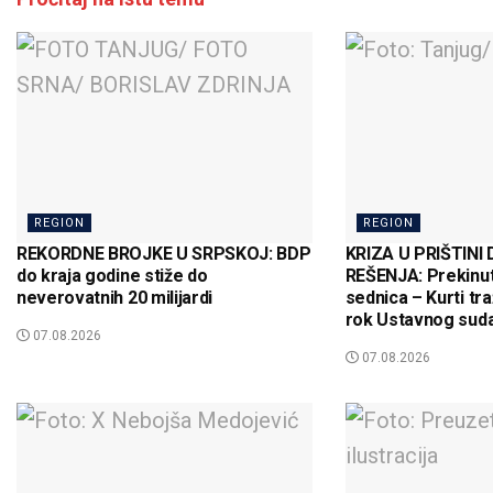
REGION
REGION
REKORDNE BROJKE U SRPSKOJ: BDP
KRIZA U PRIŠTINI
do kraja godine stiže do
REŠENJA: Prekinut
neverovatnih 20 milijardi
sednica – Kurti tr
rok Ustavnog suda 
07.08.2026
07.08.2026