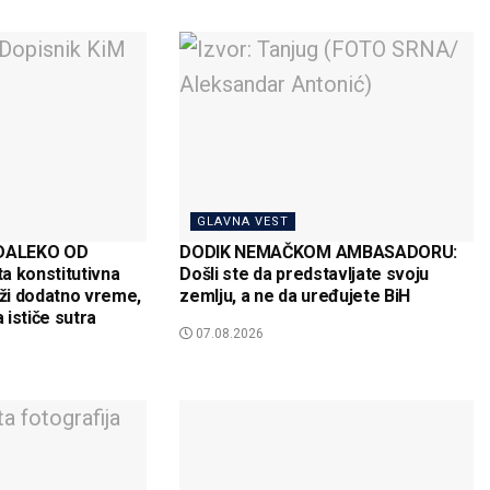
GLAVNA VEST
 DALEKO OD
DODIK NEMAČKOM AMBASADORU:
a konstitutivna
Došli ste da predstavljate svoju
aži dodatno vreme,
zemlju, a ne da uređujete BiH
ističe sutra
07.08.2026