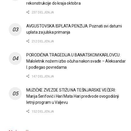
rekonstrukcije do kraja oktobra
237 DELJENJA
AVGUSTOVSKA ISPLATA PENZIJA: Poznati svi datumi
uplata za julska primanja
212 DELJENJA
PORODIČNA TRAGEDIJA U BANATSKOM KARLOVCU:
Maloletnik nožem izbo očuha nakon svađe – Aleksandar
I. podlegao povredama
147 DELJENJA
MUZIČKE ZVEZDE STIŽU NA TEŠNJARSKE VEČERI:
Marija Šerifović i Hari Mata Hari predvode ovogodišnji
letnji program u Valjevu
152 DELJENJA