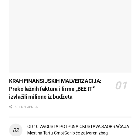
KRAH FINANSIJSKIH MALVERZACIJA:
Preko lažnih faktura i firme „BEE IT“
izvlačili milione iz budžeta
501 DELJENJA
OD 10. AVGUSTA POTPUNA OBUSTAVA SAOBRAĆAJA:
Most na Tari u Crnoj Gori biće zatvoren zbog