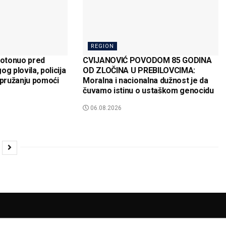
REGION
otonuo pred
CVIJANOVIĆ POVODOM 85 GODINA
g plovila, policija
OD ZLOČINA U PREBILOVCIMA:
 pružanju pomoći
Moralna i nacionalna dužnost je da
čuvamo istinu o ustaškom genocidu
06.08.2026