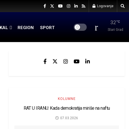
Logovanje
32
°C
KAL
REGION
SPORT
Stari Grad
KOLUMNE
RAT U IRANU: Kada demokratija miriše na naftu
07.03.2026