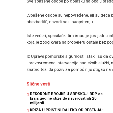
Sve spasene osobe po dolasku na obalu predate 
„Spašene osobe su nepovređene, ali su deca bi
obezbedili”, navodi se u saopštenju.
Iste večeri, spasilački tim imao je još jednu i
koja je zbog kvara na propeleru ostala bez po
Iz Uprave pomorske sigurnosti istakli su da ov
i pravovremena intervencija nadležnih službi,
znatno teži da poziv za pomoć nije stigao na
Slične vesti
REKORDNE BROJKE U SRPSKOJ: BDP do
kraja godine stiže do neverovatnih 20
milijardi
KRIZA U PRIŠTINI DALEKO OD REŠENJA: