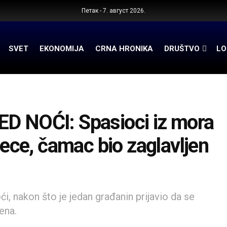
Петак - 7. август 2026.
SVET
EKONOMIJA
CRNA HRONIKA
DRUŠTVO
LO
NOĆI: Spasioci iz mora
dece, čamac bio zaglavljen
, nakon što je jedan građanin prijavio da se
ena.