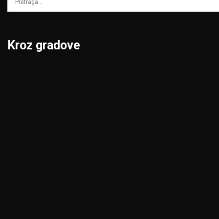
Kroz gradove
Beograd
Niš
Bor
Novi Pazar
Čačak
Novi Sad
Jagodina
Pančevo
Kikinda
Pirot
Kragujevac
Požarevac