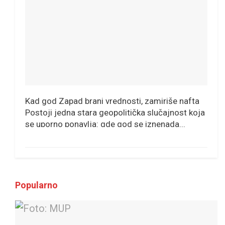
Kad god Zapad brani vrednosti, zamiriše nafta
Postoji jedna stara geopolitička slučajnost koja
se uporno ponavlja: gde god se iznenada...
Popularno