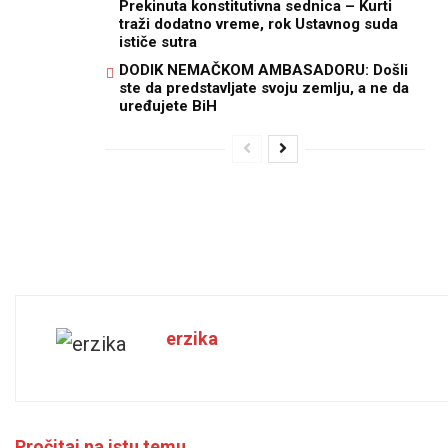
Prekinuta konstitutivna sednica – Kurti
traži dodatno vreme, rok Ustavnog suda
ističe sutra
DODIK NEMAČKOM AMBASADORU: Došli
ste da predstavljate svoju zemlju, a ne da
uređujete BiH
erzika
Pročitaj na istu temu