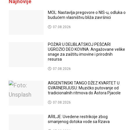
Najnovije
MOL: Nastavlja pregovore o NIS-u, odluka o
budućem vlasništvu bliža završnici
07.08.2026
POŽAR U DELIBLATSKOJ PEŠĆARI
UGROZIO DEO KOVINA: Angažovane velike
snage za zaštitu imovine i prirodnih
resursa
07.08.2026
ARGENTINSKI TANGO DŽEZ KVARTET U
GVARNERIJUSU: Muzičko putovanje od
tradicionalnih ritmova do Astora Pjacole
07.08.2026
ARILJE: Uvedene restrikcije zbog
smanjenog dotoka vode sa Rzava