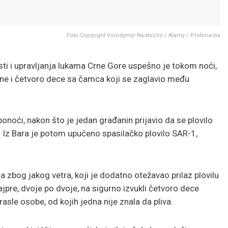
Foto:Copyright Volodymyr Nadtochii / Alamy / Profimedia
ti i upravljanja lukama Crne Gore uspešno je tokom noći,
ene i četvoro dece sa čamca koji se zaglavio među
noći, nakon što je jedan građanin prijavio da se plovilo
 Iz Bara je potom upućeno spasilačko plovilo SAR-1,
a zbog jakog vetra, koji je dodatno otežavao prilaz plovilu
jpre, dvoje po dvoje, na sigurno izvukli četvoro dece
sle osobe, od kojih jedna nije znala da pliva.