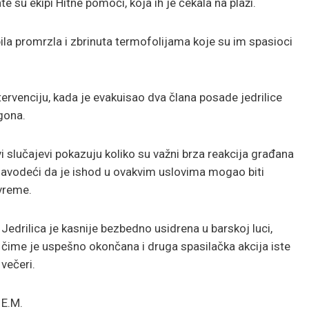
su ekipi Hitne pomoći, koja ih je čekala na plaži.
la promrzla i zbrinuta termofolijama koje su im spasioci
ntervenciju, kada je evakuisao dva člana posade jedrilice
gona.
i slučajevi pokazuju koliko su važni brza reakcija građana
 navodeći da je ishod u ovakvim uslovima mogao biti
 vreme.
Jedrilica je kasnije bezbedno usidrena u barskoj luci,
čime je uspešno okončana i druga spasilačka akcija iste
večeri.
E.M.