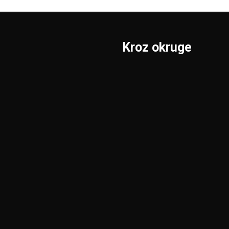
Kroz okruge
Sombor
Borski
S.Mitrovica
Braničevski
Subotica
Jablanički
Užice
Južnobački
Valjevo
Južnobanatski
Vranje
Kolubarski