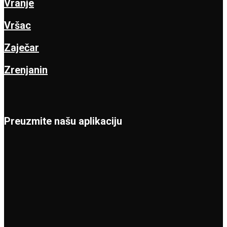
Vranje
Vršac
Zaječar
Zrenjanin
Preuzmite našu aplikaciju