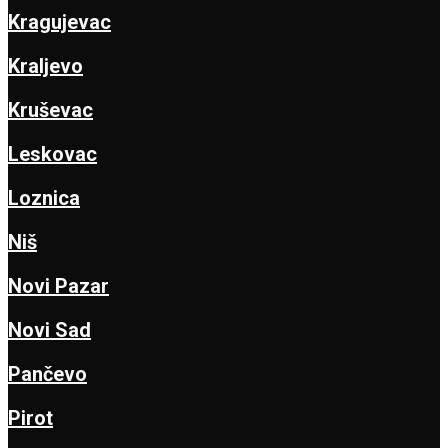
Kragujevac
Kraljevo
Kruševac
Leskovac
Loznica
Niš
Novi Pazar
Novi Sad
Pančevo
Pirot