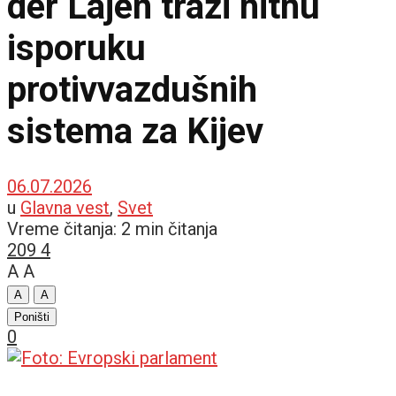
der Lajen traži hitnu
isporuku
protivvazdušnih
sistema za Kijev
06.07.2026
u
Glavna vest
,
Svet
Vreme čitanja: 2 min čitanja
209
4
A
A
A
A
Poništi
0