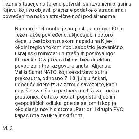
Težinu situacije na terenu potvrdili su i zvanični organi u
Kijevu, koji su objavili precizne podatke o stradalima i
povređenima nakon stravične noći pod sirenama.
Najmanje 14 osoba je poginulo, a gotovo 60 je
teže i lakše povređeno, uključujući i petoro
dece, u žestokom ruskom napadu na Kijev i
okolni region tokom noći, saopštio je zvanično
ukrajinski ministar unutrašnjih poslova Igor
Klimenko. Ovaj krvavi bilans biće direktan
povod za hitne razgovore unutar Alijanse.
Veliki Samit NATO, koji se održava sutra i
prekosutra, odnosno 7. i 8. jula u Ankari,
ugostiće lidere iz 32 zemlje saveznice, kao i
najviše zvaničnike partnerskih država. Turska
prestonica će tako postati poprište ključnih
geopolitičkih odluka, gde će se lomiti koplja
oko slanja novih sistema „Patriot“ i drugih PVO
kapaciteta za ukrajinski front.
M. D.