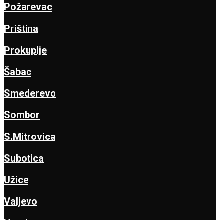
Požarevac
Priština
Prokuplje
Šabac
Smederevo
Sombor
S.Mitrovica
Subotica
Užice
Valjevo