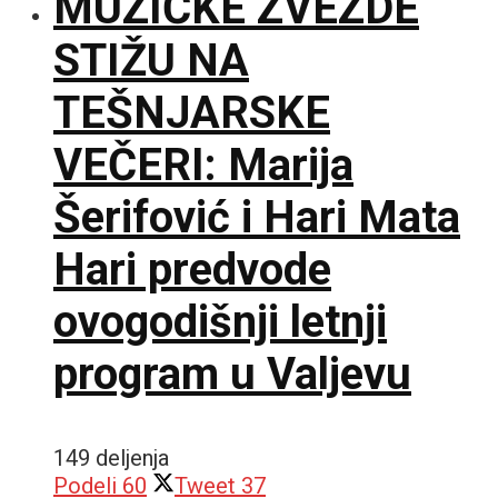
MUZIČKE ZVEZDE
STIŽU NA
TEŠNJARSKE
VEČERI: Marija
Šerifović i Hari Mata
Hari predvode
ovogodišnji letnji
program u Valjevu
149 deljenja
Podeli
60
Tweet
37