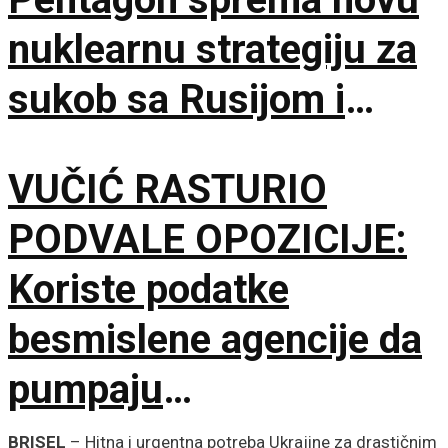
nuklearnu strategiju za
sukob sa Rusijom i
Kinom
VUČIĆ RASTURIO
PODVALE OPOZICIJE:
Koriste podatke
besmislene agencije da
pumpaju
samopouzdanje, a
BRISEL
– Hitna i urgentna potreba Ukrajine za drastičnim