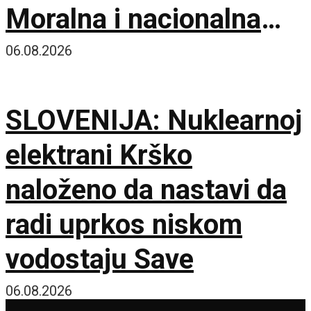
Moralna i nacionalna
dužnost je da čuvamo
06.08.2026
istinu o ustaškom
SLOVENIJA: Nuklearnoj
genocidu
elektrani Krško
naloženo da nastavi da
radi uprkos niskom
vodostaju Save
06.08.2026