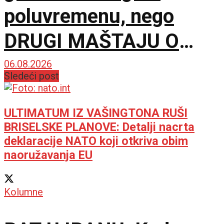
poluvremenu, nego
DRUGI MAŠTAJU O
NJEMU
06.08.2026
Sledeći post
ULTIMATUM IZ VAŠINGTONA RUŠI
BRISELSKE PLANOVE: Detalji nacrta
deklaracije NATO koji otkriva obim
naoružavanja EU
Kolumne