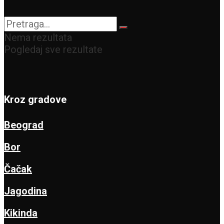
Nema rezultata
Pogledaj sve rezultate
Kroz gradove
Beograd
Bor
Čačak
Jagodina
Kikinda