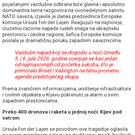
pojačanjem vazdušne odbrane biće glavna i apsolutno
sakrili prave brojeve
dominantna tema razgovora na ovonedeljnom samitu
NATO saveza, izjavila je danas predsednica Evropske
komisije Ursula fon der Lajen. Reagujući na najnovije,
izuzetno razorne napade ruskih snaga na ukrajinsku
prestonicu i okolne regione, šefica Evropske komisije
poslala je dramatičnu poruku zapadnim saveznicima.
Vazdušni napad koji se dogodio u noći između
5. i 6. jula 2026. godine ocenjuje se kao jedan
od najmasovnijih od početka sukoba, što je
primoralo Brisel i Vašington na hitnu promenu
agende predstojećeg skupa.
Prema zvaničnim informacijama, uništenje infrastrukture
i civilnih objekata u Kijevu pokrenulo je alarm u svim
zapadnim prestonicama.
Preko 400 dronova i raketa u jednoj noći: Kijev pod
vatrom
Ursula fon der Lajen se povodom ove tragedije oglasila
na svom zvaničnom nalogu na društvenoj mreži Iks (bivši