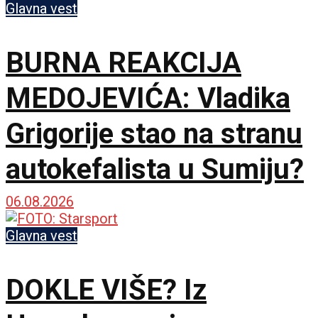
sakrili prave brojeve
Glavna vest
BURNA REAKCIJA
MEDOJEVIĆA: Vladika
Grigorije stao na stranu
autokefalista u Sumiju?
06.08.2026
Glavna vest
DOKLE VIŠE? Iz