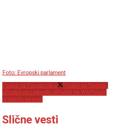
Foto: Evropski parlament
Podeli na Facebook-u
Podeli na Twitter-
u
Podeli na LinkedIn-u
Podeli na WA
Pošalji
prijatelju na mail
Slične vesti