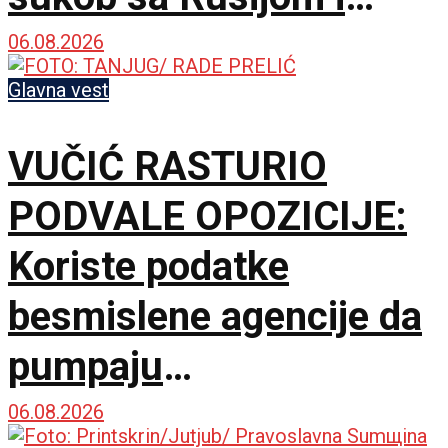
Kinom
06.08.2026
Glavna vest
VUČIĆ RASTURIO
PODVALE OPOZICIJE:
Koriste podatke
besmislene agencije da
pumpaju
samopouzdanje, a
06.08.2026