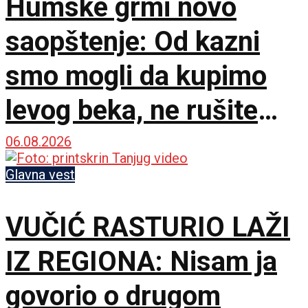
Humske grmi novo
saopštenje: Od kazni
smo mogli da kupimo
levog beka, ne rušite
sopstveni klub!
06.08.2026
Glavna vest
VUČIĆ RASTURIO LAŽI
IZ REGIONA: Nisam ja
govorio o drugom