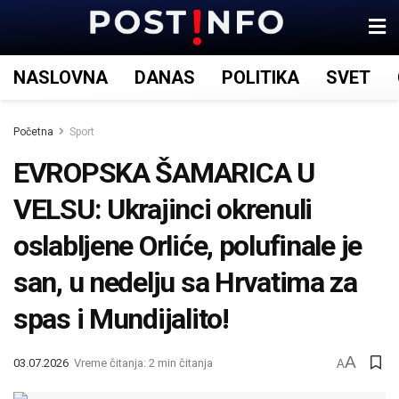
NASLOVNA
DANAS
POLITIKA
SVET
Početna
Sport
EVROPSKA ŠAMARICA U
VELSU: Ukrajinci okrenuli
oslabljene Orliće, polufinale je
san, u nedelju sa Hrvatima za
spas i Mundijalito!
A
03.07.2026
Vreme čitanja: 2 min čitanja
A