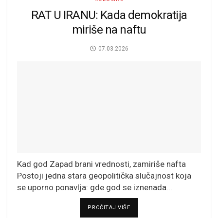
RAT U IRANU: Kada demokratija
miriše na naftu
07.03.2026
Kad god Zapad brani vrednosti, zamiriše nafta
Postoji jedna stara geopolitička slučajnost koja
se uporno ponavlja: gde god se iznenada...
DETAILS
PROČITAJ VIŠE