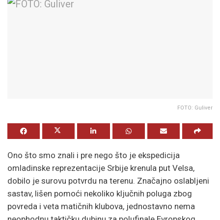
FOTO: Guliver
Ono što smo znali i pre nego što je ekspedicija
omladinske reprezentacije Srbije krenula put Velsa,
dobilo je surovu potvrdu na terenu. Značajno oslabljeni
sastav, lišen pomoći nekoliko ključnih poluga zbog
povreda i veta matičnih klubova, jednostavno nema
neophodnu taktičku dubinu za polufinale Evropskog