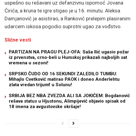
uspešno su rešavani uz defanzivnu ispomoć Jovana
Ćirića, a kruna te igre stigao je u 16. minutu. Aleksa
Damjanović je asistirao, a Ranković prelepim plasiranim
udarcem iskosa pogodio suprotni ugao za vođstvo.
Slične vesti
PARTIZAN NA PRAGU PLEJ-OFA: Saša Ilić ugasio požar
iz prvenstva, crno-beli u Humskoj prikazali najboljih sat
vremena u sezoni!
SRPSKO ČUDO OD 16 SEKUNDI ZALEDILO TUMBU:
Mihajlo Cvetković matirao PAOK i doneo Anderlehtu
zlata vredan trijumf u Solunu!
SRBIJA BEZ NBA ZVEZDA ALI SA JOKIĆEM: Bogdanović
rešava status u Hjustonu, Alimpijević objavio spisak od
18 imena za avgustovske okršaje!