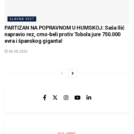
GLAVNA VEST
PARTIZAN NA POPRAVNOM U HUMSKOJ: Saša Ilić
napravio rez, crno-beli protiv Tobola jure 750.000
evra i španskog giganta!
06.08.2026
KOLUMNE