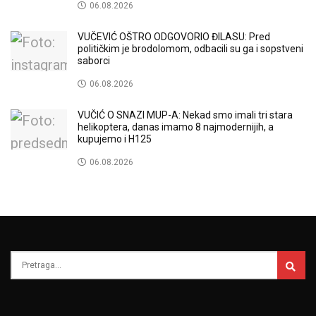
06.08.2026
VUČEVIĆ OŠTRO ODGOVORIO ĐILASU: Pred
političkim je brodolomom, odbacili su ga i sopstveni
saborci
06.08.2026
VUČIĆ O SNAZI MUP-A: Nekad smo imali tri stara
helikoptera, danas imamo 8 najmodernijih, a
kupujemo i H125
06.08.2026