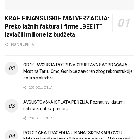
KRAH FINANSIJSKIH MALVERZACIJA:
Preko lažnih faktura i firme „BEE IT“
izvlačili milione iz budžeta
498 DELJENJA
OD 10. AVGUSTA POTPUNA OBUSTAVA SAOBRAĆAJA:
Most na Tari u Crnoj Gori biće zatvoren zbog rekonstrukcije
do kraja oktobra
235 DELJENJA
AVGUSTOVSKA ISPLATA PENZIJA: Poznati svi datumi
uplata za julska primanja
208 DELJENJA
PORODIČNA TRAGEDIJA U BANATSKOM KARLOVCU: