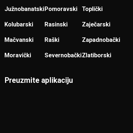
Južnobanatski
Pomoravski
Toplički
Kolubarski
Rasinski
Zaječarski
Mačvanski
Raški
Zapadnobački
Moravički
Severnobački
Zlatiborski
Preuzmite aplikaciju