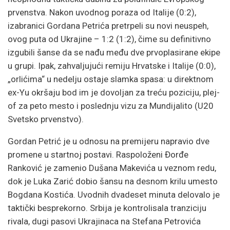
prvenstva. Nakon uvodnog poraza od Italije (0:2),
izabranici Gordana Petrića pretrpeli su novi neuspeh,
ovog puta od Ukrajine – 1:2 (1:2), čime su definitivno
izgubili šanse da se nađu među dve prvoplasirane ekipe
u grupi. Ipak, zahvaljujući remiju Hrvatske i Italije (0:0),
„orlićima“ u nedelju ostaje slamka spasa: u direktnom
ex-Yu okršaju bod im je dovoljan za treću poziciju, plej-
of za peto mesto i poslednju vizu za Mundijalito (U20
Svetsko prvenstvo).
Gordan Petrić je u odnosu na premijeru napravio dve
promene u startnoj postavi. Raspoloženi Đorđe
Ranković je zamenio Dušana Makevića u veznom redu,
dok je Luka Zarić dobio šansu na desnom krilu umesto
Bogdana Kostića. Uvodnih dvadeset minuta delovalo je
taktički besprekorno. Srbija je kontrolisala tranziciju
rivala, dugi pasovi Ukrajinaca na Stefana Petrovića