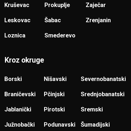
Kruševac
Prokuplje
Zaječar
Leskovac
Šabac
Zrenjanin
Loznica
Smederevo
Kroz okruge
Borski
Nišavski
Severnobanatski
Braničevski
Pčinjski
Srednjobanatski
Jablanički
Pirotski
Sremski
Južnobački
Podunavski
Šumadijski