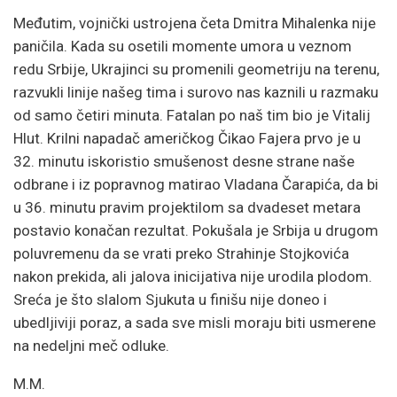
Međutim, vojnički ustrojena četa Dmitra Mihalenka nije
paničila. Kada su osetili momente umora u veznom
redu Srbije, Ukrajinci su promenili geometriju na terenu,
razvukli linije našeg tima i surovo nas kaznili u razmaku
od samo četiri minuta. Fatalan po naš tim bio je Vitalij
Hlut. Krilni napadač američkog Čikao Fajera prvo je u
32. minutu iskoristio smušenost desne strane naše
odbrane i iz popravnog matirao Vladana Čarapića, da bi
u 36. minutu pravim projektilom sa dvadeset metara
postavio konačan rezultat. Pokušala je Srbija u drugom
poluvremenu da se vrati preko Strahinje Stojkovića
nakon prekida, ali jalova inicijativa nije urodila plodom.
Sreća je što slalom Sjukuta u finišu nije doneo i
ubedljiviji poraz, a sada sve misli moraju biti usmerene
na nedeljni meč odluke.
M.M.