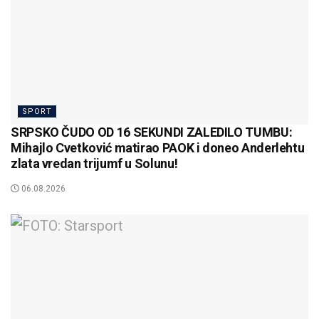
SPORT
SRPSKO ČUDO OD 16 SEKUNDI ZALEDILO TUMBU:
Mihajlo Cvetković matirao PAOK i doneo Anderlehtu
zlata vredan trijumf u Solunu!
06.08.2026