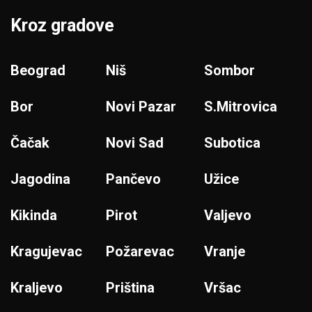
Kroz gradove
Beograd
Niš
Sombor
Bor
Novi Pazar
S.Mitrovica
Čačak
Novi Sad
Subotica
Jagodina
Pančevo
Užice
Kikinda
Pirot
Valjevo
Kragujevac
Požarevac
Vranje
Kraljevo
Priština
Vršac