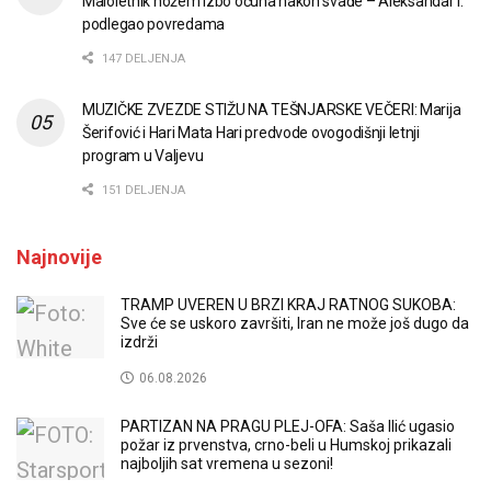
Maloletnik nožem izbo očuha nakon svađe – Aleksandar I.
podlegao povredama
147 DELJENJA
MUZIČKE ZVEZDE STIŽU NA TEŠNJARSKE VEČERI: Marija
Šerifović i Hari Mata Hari predvode ovogodišnji letnji
program u Valjevu
151 DELJENJA
Najnovije
TRAMP UVEREN U BRZI KRAJ RATNOG SUKOBA:
Sve će se uskoro završiti, Iran ne može još dugo da
izdrži
06.08.2026
PARTIZAN NA PRAGU PLEJ-OFA: Saša Ilić ugasio
požar iz prvenstva, crno-beli u Humskoj prikazali
najboljih sat vremena u sezoni!