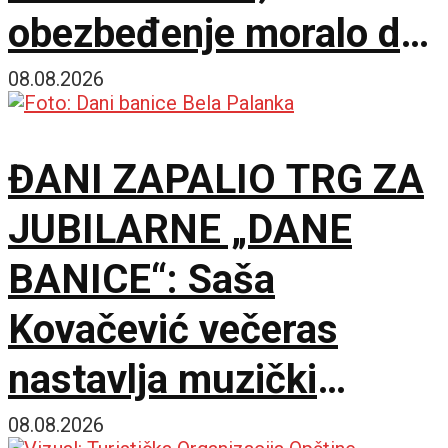
obezbeđenje moralo da
interveniše
08.08.2026
ĐANI ZAPALIO TRG ZA
JUBILARNE „DANE
BANICE“: Saša
Kovačević večeras
nastavlja muzički
maraton u Beloj Palanci
08.08.2026