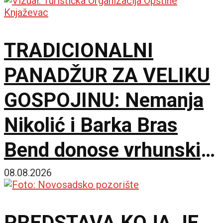
TRADICIONALNI
PANADŽUR ZA VELIKU
GOSPOJINU: Nemanja
Nikolić i Barka Bras
Bend donose vrhunski
provod u Jalovik Izvor
08.08.2026
PREDSTAVA KOJA JE