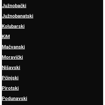
Južnobački
Južnobanatski
Kolubarski
KiM
Mačvanski
Moravički
Nišavski
Pčinjski
Pirotski
Podunavski