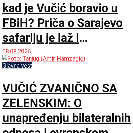
kad je Vučić boravio u
FBiH? Priča o Sarajevo
safariju je laž i
propaganda
08.08.2026
Glavna vest
VUČIĆ ZVANIČNO SA
ZELENSKIM: O
unapređenju bilateralnih
odnosa i evropskom