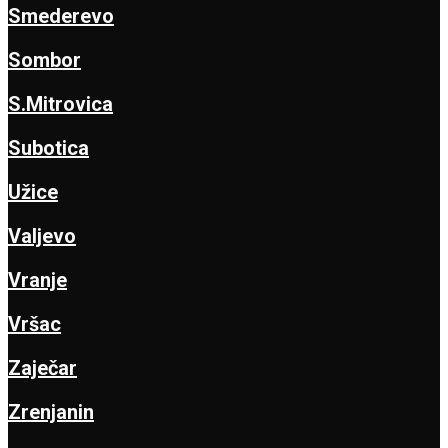
Smederevo
Sombor
S.Mitrovica
Subotica
Užice
Valjevo
Vranje
Vršac
Zaječar
Zrenjanin