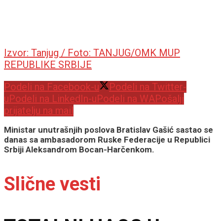
Izvor: Tanjug / Foto: TANJUG/OMK MUP
REPUBLIKE SRBIJE
Podeli na Facebook-u
Podeli na Twitter-
u
Podeli na LinkedIn-u
Podeli na WA
Pošalji
prijatelju na mail
Ministar unutrašnjih poslova Bratislav Gašić sastao se
danas sa ambasadorom Ruske Federacije u Republici
Srbiji Aleksandrom Bocan-Harčenkom.
Slične vesti