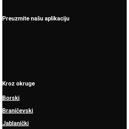
Preuzmite našu aplikaciju
Kroz okruge
Borski
Braničevski
Jablanički