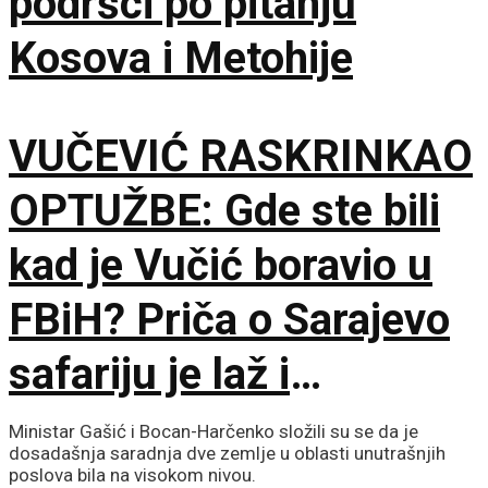
podršci po pitanju
Kosova i Metohije
VUČEVIĆ RASKRINKAO
OPTUŽBE: Gde ste bili
kad je Vučić boravio u
FBiH? Priča o Sarajevo
safariju je laž i
propaganda
Ministar Gašić i Bocan-Harčenko složili su se da je
dosadašnja saradnja dve zemlje u oblasti unutrašnjih
poslova bila na visokom nivou.