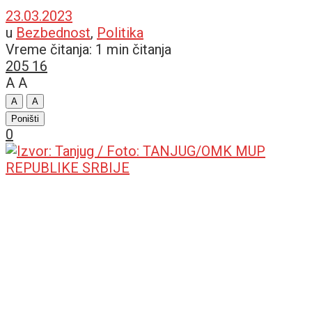
23.03.2023
u
Bezbednost
,
Politika
Vreme čitanja: 1 min čitanja
205
16
A
A
A
A
Poništi
0