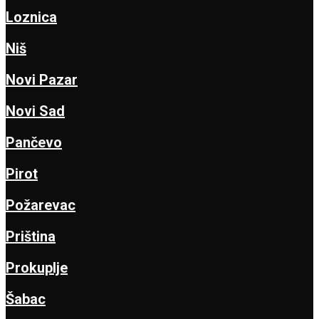
Loznica
Niš
Novi Pazar
Novi Sad
Pančevo
Pirot
Požarevac
Priština
Prokuplje
Šabac