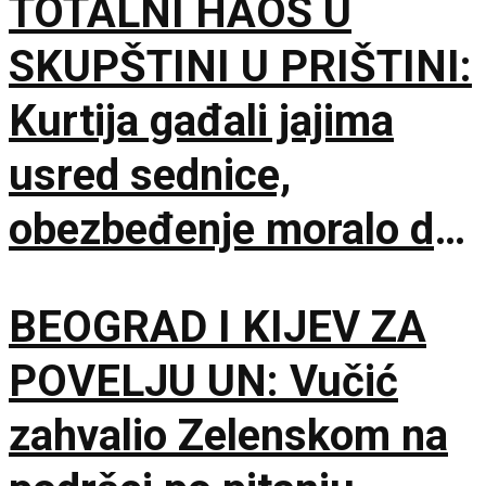
TOTALNI HAOS U
SKUPŠTINI U PRIŠTINI:
Kurtija gađali jajima
usred sednice,
obezbeđenje moralo da
interveniše
BEOGRAD I KIJEV ZA
POVELJU UN: Vučić
zahvalio Zelenskom na