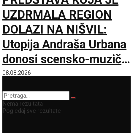
UZDRMALA REGION
DOLAZI NA NIŠVIL:
Utopija Andraša Urbana
donosi scensko-muzički
šok za bolji život
08.08.2026
Nema rezultata
Pogledaj sve rezultate