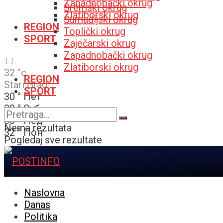
Zapadnobački okrug
Sremski okrug
Zlatiborski okrug
Šumadijski okrug
REGION
Toplički okrug
SPORT
Zaječarski okrug
Zapadnobački okrug
Zlatiborski okrug
32
°c
REGION
Stari Grad
SPORT
30
°
Пет
30
°
Суб
30
°
Нед
Nema rezultata
32
°
Пон
Pogledaj sve rezultate
Naslovna
Danas
Politika