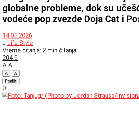
globalne probleme, dok su učeš
vodeće pop zvezde Doja Cat i Po
14.05.2026
u
Life Style
Vreme čitanja: 2 min čitanja
204
9
A
A
A
A
Poništi
0