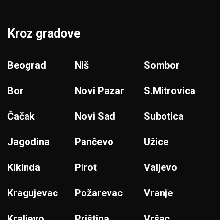
Kroz gradove
Beograd
Niš
Sombor
Bor
Novi Pazar
S.Mitrovica
Čačak
Novi Sad
Subotica
Jagodina
Pančevo
Užice
Kikinda
Pirot
Valjevo
Kragujevac
Požarevac
Vranje
Kraljevo
Priština
Vršac