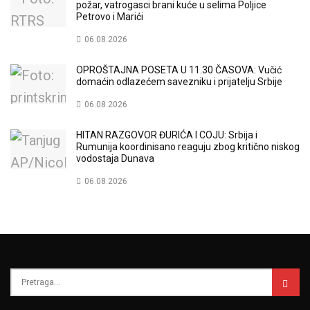
požar, vatrogasci brani kuće u selima Poljice
Petrovo i Marići
06.08.2026
OPROŠTAJNA POSETA U 11.30 ČASOVA: Vučić
domaćin odlazećem savezniku i prijatelju Srbije
06.08.2026
HITAN RAZGOVOR ĐURIĆA I COJU: Srbija i
Rumunija koordinisano reaguju zbog kritično niskog
vodostaja Dunava
06.08.2026