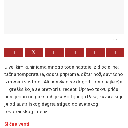
Foto: autor
U velikim kuhinjama mnogo toga nastaje iz discipline:
tačna temperatura, dobra priprema, oštar nož, savršeno
izmereni sastojci. Ali ponekad se dogodi i ono najlepše
— greška koja se pretvori u recept. Upravo takvu priču
nosi jedno od poznatih jela Volfganga Paka, kuvara koji
je od austrijskog šegrta stigao do svetskog
restoranskog imena.
Slične vesti