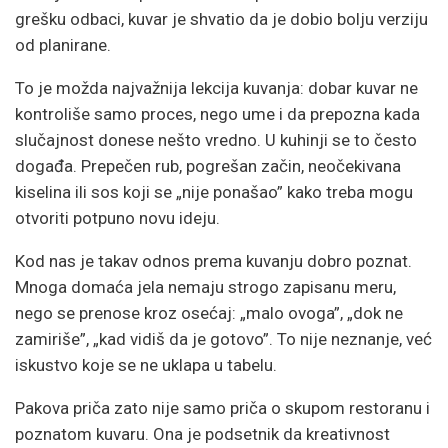
grešku odbaci, kuvar je shvatio da je dobio bolju verziju
od planirane.
To je možda najvažnija lekcija kuvanja: dobar kuvar ne
kontroliše samo proces, nego ume i da prepozna kada
slučajnost donese nešto vredno. U kuhinji se to često
događa. Prepečen rub, pogrešan začin, neočekivana
kiselina ili sos koji se „nije ponašao” kako treba mogu
otvoriti potpuno novu ideju.
Kod nas je takav odnos prema kuvanju dobro poznat.
Mnoga domaća jela nemaju strogo zapisanu meru,
nego se prenose kroz osećaj: „malo ovoga”, „dok ne
zamiriše”, „kad vidiš da je gotovo”. To nije neznanje, već
iskustvo koje se ne uklapa u tabelu.
Pakova priča zato nije samo priča o skupom restoranu i
poznatom kuvaru. Ona je podsetnik da kreativnost