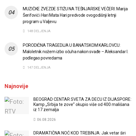
MUZIČKE ZVEZDE STIŽU NA TEŠNJARSKE VEČERI: Marija
Šerifović i Hari Mata Hari predvode ovogodišnji letnji
program u Valjevu
148 DELJENJA
PORODIČNA TRAGEDIJA U BANATSKOM KARLOVCU:
Maloletnik nožem izbo očuha nakon svađe – Aleksandar I.
podlegao povredama
147 DELJENJA
Najnovije
BEOGRAD CENTAR SVETA ZA DECU IZ DIJASPORE:
Kamp „Srbija te zove” okupio više od 400 mališana
iz 17 zemalja
06.08.2026
DRAMATIČNA NOĆ KOD TREBINJA: Jak vetar širi