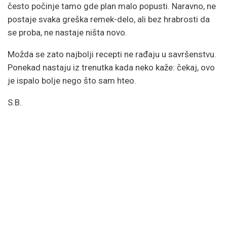
često počinje tamo gde plan malo popusti. Naravno, ne
postaje svaka greška remek-delo, ali bez hrabrosti da
se proba, ne nastaje ništa novo.
Možda se zato najbolji recepti ne rađaju u savršenstvu.
Ponekad nastaju iz trenutka kada neko kaže: čekaj, ovo
je ispalo bolje nego što sam hteo.
S.B.