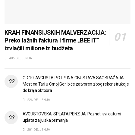
KRAH FINANSIJSKIH MALVERZACIJA:
Preko lažnih faktura i firme „BEE IT“
izvlačili milione iz budžeta
486 DELJENJA
OD 10. AVGUSTA POTPUNA OBUSTAVA SAOBRAĆAJA:
Most na Tari u Crnoj Gori biće zatvoren zbog rekonstrukcije
do kraja oktobra
226 DELJENJA
AVGUSTOVSKA ISPLATA PENZIJA: Poznati svi datumi
uplata za julska primanja
201 DELJENJA