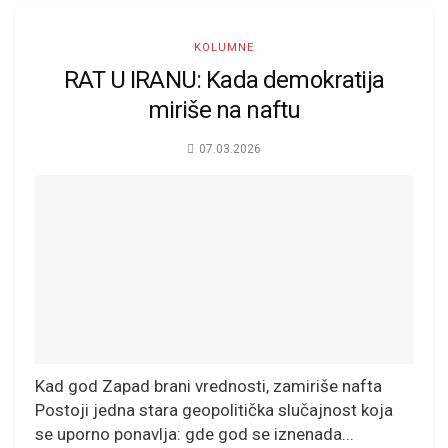
KOLUMNE
RAT U IRANU: Kada demokratija
miriše na naftu
07.03.2026
Kad god Zapad brani vrednosti, zamiriše nafta
Postoji jedna stara geopolitička slučajnost koja
se uporno ponavlja: gde god se iznenada...