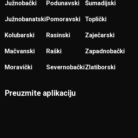
Južnobački
Podunavski
Šumadijski
Južnobanatski
Pomoravski
Toplički
Kolubarski
Rasinski
Zaječarski
Mačvanski
Raški
Zapadnobački
Moravički
Severnobački
Zlatiborski
Preuzmite aplikaciju