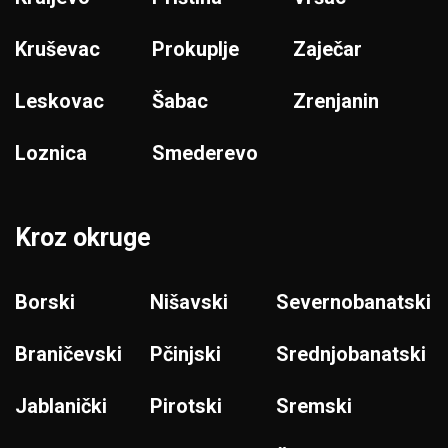
Kruševac
Prokuplje
Zaječar
Leskovac
Šabac
Zrenjanin
Loznica
Smederevo
Kroz okruge
Borski
Nišavski
Severnobanatski
Braničevski
Pčinjski
Srednjobanatski
Jablanički
Pirotski
Sremski