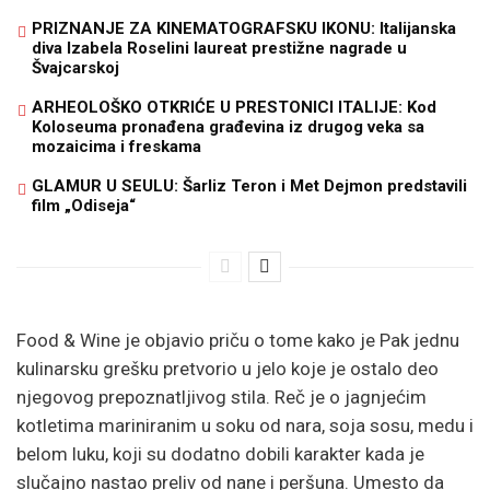
PRIZNANJE ZA KINEMATOGRAFSKU IKONU: Italijanska
diva Izabela Roselini laureat prestižne nagrade u
Švajcarskoj
ARHEOLOŠKO OTKRIĆE U PRESTONICI ITALIJE: Kod
Koloseuma pronađena građevina iz drugog veka sa
mozaicima i freskama
GLAMUR U SEULU: Šarliz Teron i Met Dejmon predstavili
film „Odiseja“
Food & Wine je objavio priču o tome kako je Pak jednu
kulinarsku grešku pretvorio u jelo koje je ostalo deo
njegovog prepoznatljivog stila. Reč je o jagnjećim
kotletima mariniranim u soku od nara, soja sosu, medu i
belom luku, koji su dodatno dobili karakter kada je
slučajno nastao preliv od nane i peršuna. Umesto da