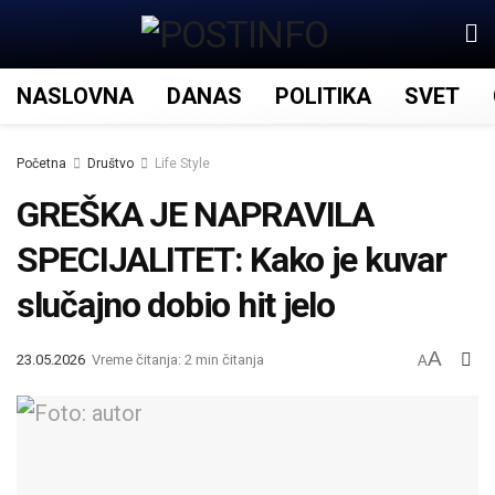
NASLOVNA
DANAS
POLITIKA
SVET
Početna
Društvo
Life Style
GREŠKA JE NAPRAVILA
SPECIJALITET: Kako je kuvar
slučajno dobio hit jelo
A
23.05.2026
Vreme čitanja: 2 min čitanja
A