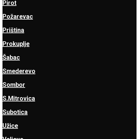
Pirot
Požarevac
Priština
Prokuplje
Šabac
Smederevo
Sombor
S.Mitrovica
Subotica
Užice