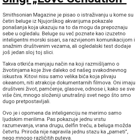
Smithsonian Magazine je pisao o istraživanju u kome su
četiri beluge iz Njujorškog akvarijuma pokazale
ponašanja koja ukazuju na to da mogu da prepoznaju
sebe u ogledalu. Beluge su već poznate kao izuzetno
inteligentni morski sisari, sa razvijenom komunikacijom i
snažnim društvenim vezama, ali ogledalski test dodaje
još jedan sloj toj slici.
Takva otkrića menjaju način na koji razmišljamo o
životinjama koje žive daleko od našeg svakodnevnog
iskustva. Kitovi nisu samo velika bića koja plivaju
okeanom, niti atrakcije dokumentarnih filmova. Oni imaju
društveni život, pamćenje, glasove, odnose i, kako se sve
više čini, mnogo složeniji unutrašnji svet nego što smo
dugo pretpostavljali.
Ovo je i opomena da inteligenciju ne merimo samo
ljudskim merilima. Pas pokazuje jednu vrstu
razumevanja, vrana drugu, delfin treću, a beluga možda
četvrtu. Priroda nije napravila jednu stazu ka „pameti”,
nego mnogo različitih puteva.