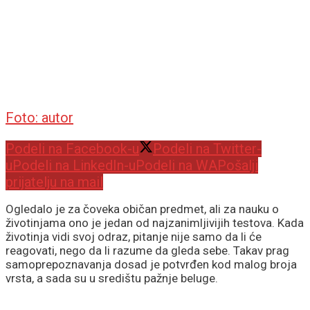
Foto: autor
Podeli na Facebook-u
Podeli na Twitter-
u
Podeli na LinkedIn-u
Podeli na WA
Pošalji
prijatelju na mail
Ogledalo je za čoveka običan predmet, ali za nauku o
životinjama ono je jedan od najzanimljivijih testova. Kada
životinja vidi svoj odraz, pitanje nije samo da li će
reagovati, nego da li razume da gleda sebe. Takav prag
samoprepoznavanja dosad je potvrđen kod malog broja
vrsta, a sada su u središtu pažnje beluge.