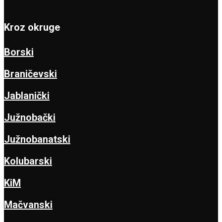
Kroz okruge
Borski
Braničevski
Jablanički
Južnobački
Južnobanatski
Kolubarski
KiM
Mačvanski