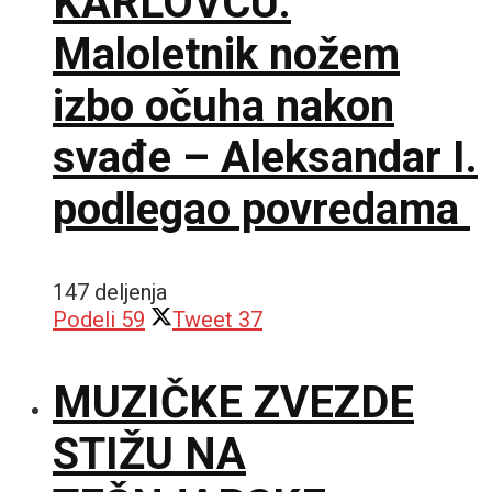
KARLOVCU:
Maloletnik nožem
izbo očuha nakon
svađe – Aleksandar I.
podlegao povredama
147 deljenja
Podeli
59
Tweet
37
MUZIČKE ZVEZDE
STIŽU NA