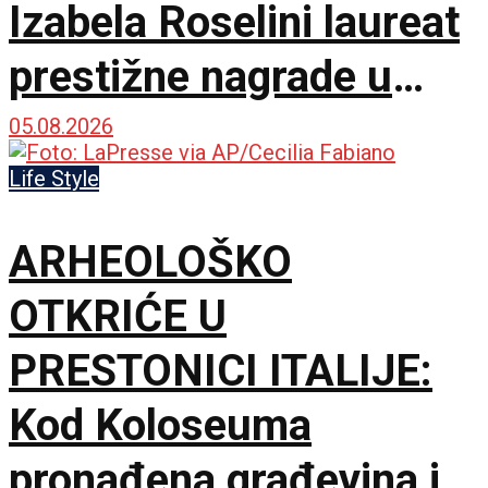
Izabela Roselini laureat
prestižne nagrade u
Švajcarskoj
05.08.2026
Life Style
ARHEOLOŠKO
OTKRIĆE U
PRESTONICI ITALIJE:
Kod Koloseuma
pronađena građevina iz