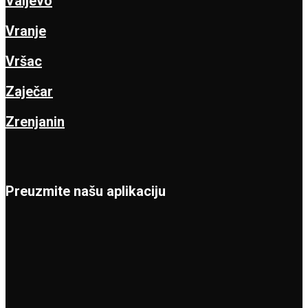
Valjevo
Vranje
Vršac
Zaječar
Zrenjanin
Preuzmite našu aplikaciju