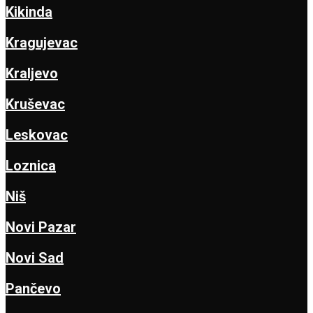
Kikinda
Kragujevac
Kraljevo
Kruševac
Leskovac
Loznica
Niš
Novi Pazar
Novi Sad
Pančevo