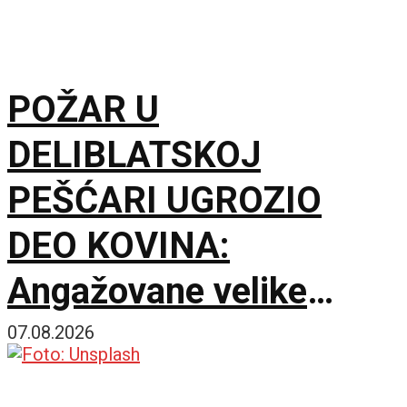
POŽAR U
DELIBLATSKOJ
PEŠĆARI UGROZIO
DEO KOVINA:
Angažovane velike
snage za zaštitu
07.08.2026
imovine i prirodnih