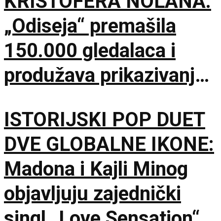
KRISTOFERA NOLANA:
„Odiseja“ premašila
150.000 gledalaca i
produžava prikazivanje
u IMAX dvorani
ISTORIJSKI POP DUET
DVE GLOBALNE IKONE:
Madona i Kajli Minog
objavljuju zajednički
singl „Love Sensation“