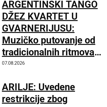
ARGENTINSKI TANGO
resursa
DŽEZ KVARTET U
GVARNERIJUSU:
Muzičko putovanje od
tradicionalnih ritmova
do Astora Pjacole
07.08.2026
ARILJE: Uvedene
restrikcije zbog