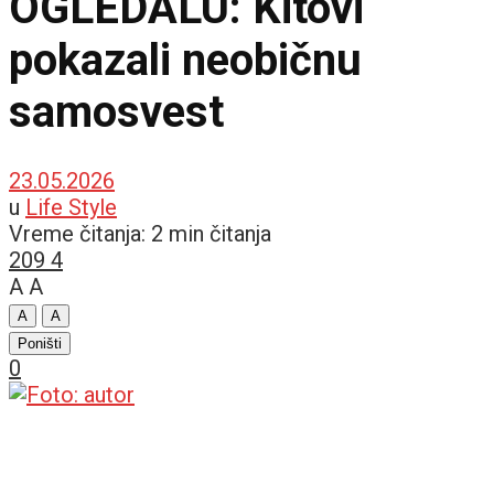
OGLEDALU: Kitovi
pokazali neobičnu
samosvest
23.05.2026
u
Life Style
Vreme čitanja: 2 min čitanja
209
4
A
A
A
A
Poništi
0