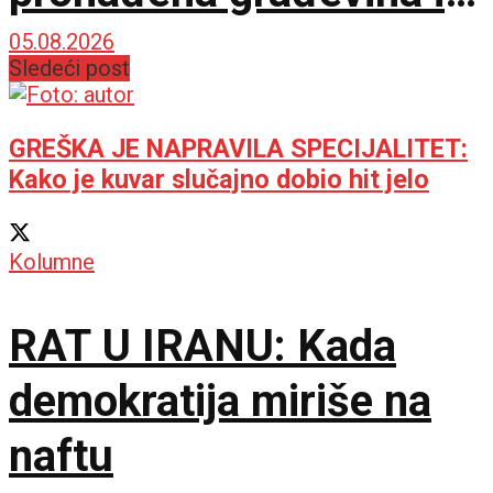
drugog veka sa
05.08.2026
Sledeći post
mozaicima i freskama
GREŠKA JE NAPRAVILA SPECIJALITET:
Kako je kuvar slučajno dobio hit jelo
Kolumne
RAT U IRANU: Kada
demokratija miriše na
naftu