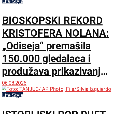
Life Style
BIOSKOPSKI REKORD
KRISTOFERA NOLANA:
„Odiseja“ premašila
150.000 gledalaca i
produžava prikazivanje
u IMAX dvorani
06.08.2026
Life Style