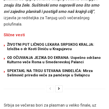
znaju šta žele. Suštinski smo napravili ono što smo
svi zajedno planirali i postigli smo naš krajnji cilj“
,
izjavila je rediteljka za Tanjug uoči večerašnjeg
polufinala.
Slične vesti
ŽIVOTNI PUT LIČNOG LEKARA SRPSKOG KRALJA:
Izložba o dr Kosti Diniću u Kragujevcu
OD OČUVANJA JEZIKA DO EKRANA: Uspešno održano
Kulturno veče Roma u Smederevskoj Palanci
SPEKTAKL NA TRGU STEVANA SINĐELIĆA: Mirza
Selimović priredio veče za pamćenje u Svilajncu
Srbija se večeras bori za plasman u veliko finale, uz