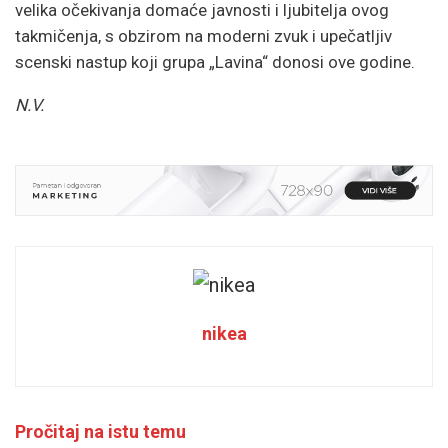
velika očekivanja domaće javnosti i ljubitelja ovog
takmičenja, s obzirom na moderni zvuk i upečatljiv
scenski nastup koji grupa „Lavina“ donosi ove godine.
N.V.
nikea
Pročitaj na istu temu