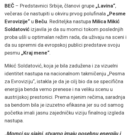
BEČ
– Predstavnici Srbije, članovi grupe
„Lavina“
,
večeras će nastupiti u okviru prvog polufinala
„Pesme
Evrovizije“
u
Beču
. Rediteljka nastupa
Milica Mikić
Soldatović
izjavila je da su momci tokom poslednjih
proba ušli u optimalan režim rada, da uživaju na sceni i
da su spremni da evropskoj publici predstave svoju
pesmu
„Kraj mene“
.
Mikić Soldatović, koja je bila zadužena i za vizuelni
identitet nastupa na nacionalnom takmičenju „Pesma
za Evroviziju“, istakla je da je cilj bio da se specifična
energija benda verno prenese i na veliku scenu u
austrijskoj prestonici. Prema njenim rečima, saradnja
sa bendom bila je izuzetno efikasna jer su od samog
početka imali jasnu zajedničku viziju finalnog izgleda
nastupa.
„
Momci su sjajni, stvarno imaju posebnu energiju i