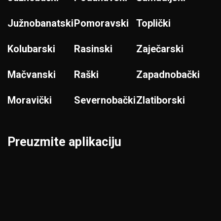
Južnobanatski
Pomoravski
Toplički
Kolubarski
Rasinski
Zaječarski
Mačvanski
Raški
Zapadnobački
Moravički
Severnobački
Zlatiborski
Preuzmite aplikaciju