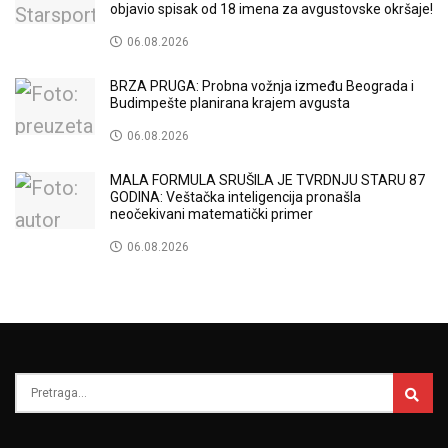
objavio spisak od 18 imena za avgustovske okršaje!
06.08.2026
BRZA PRUGA: Probna vožnja između Beograda i
Budimpešte planirana krajem avgusta
06.08.2026
MALA FORMULA SRUŠILA JE TVRDNJU STARU 87
GODINA: Veštačka inteligencija pronašla
neočekivani matematički primer
06.08.2026