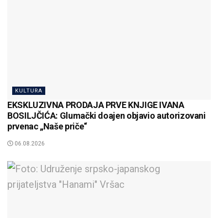
KULTURA
EKSKLUZIVNA PRODAJA PRVE KNJIGE IVANA
BOSILJČIĆA: Glumački doajen objavio autorizovani
prvenac „Naše priče“
06.08.2026