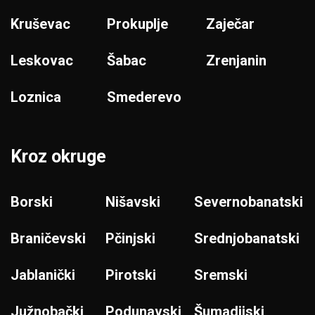
Kruševac
Prokuplje
Zaječar
Leskovac
Šabac
Zrenjanin
Loznica
Smederevo
Kroz okruge
Borski
Nišavski
Severnobanatski
Braničevski
Pčinjski
Srednjobanatski
Jablanički
Pirotski
Sremski
Južnobački
Podunavski
Šumadijski