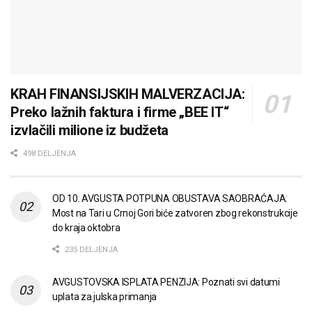
KRAH FINANSIJSKIH MALVERZACIJA:
Preko lažnih faktura i firme „BEE IT“
izvlačili milione iz budžeta
498 DELJENJA
OD 10. AVGUSTA POTPUNA OBUSTAVA SAOBRAĆAJA:
Most na Tari u Crnoj Gori biće zatvoren zbog rekonstrukcije
do kraja oktobra
235 DELJENJA
AVGUSTOVSKA ISPLATA PENZIJA: Poznati svi datumi
uplata za julska primanja