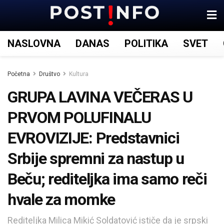
NASLOVNA
DANAS
POLITIKA
SVET
Početna
Društvo
Kultura
GRUPA LAVINA VEČERAS U
PRVOM POLUFINALU
EVROVIZIJE: Predstavnici
Srbije spremni za nastup u
Beču; rediteljka ima samo reči
hvale za momke
Rediteljka Milica Mikić Soldatović ističe da je srpski