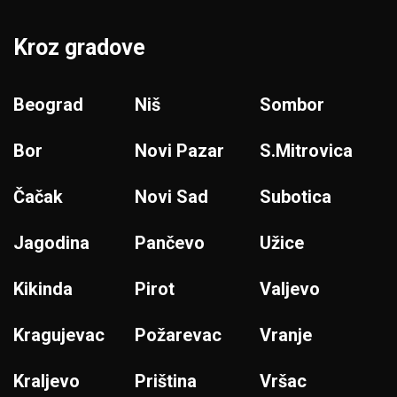
Kroz gradove
Beograd
Niš
Sombor
Bor
Novi Pazar
S.Mitrovica
Čačak
Novi Sad
Subotica
Jagodina
Pančevo
Užice
Kikinda
Pirot
Valjevo
Kragujevac
Požarevac
Vranje
Kraljevo
Priština
Vršac