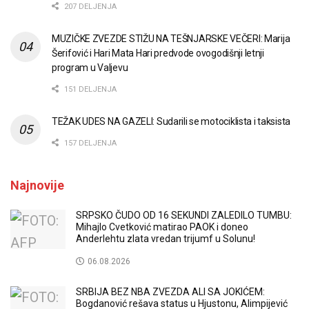
207 DELJENJA
MUZIČKE ZVEZDE STIŽU NA TEŠNJARSKE VEČERI: Marija
Šerifović i Hari Mata Hari predvode ovogodišnji letnji
program u Valjevu
151 DELJENJA
TEŽAK UDES NA GAZELI: Sudarili se motociklista i taksista
157 DELJENJA
Najnovije
SRPSKO ČUDO OD 16 SEKUNDI ZALEDILO TUMBU:
Mihajlo Cvetković matirao PAOK i doneo
Anderlehtu zlata vredan trijumf u Solunu!
06.08.2026
SRBIJA BEZ NBA ZVEZDA ALI SA JOKIĆEM:
Bogdanović rešava status u Hjustonu, Alimpijević