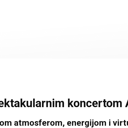
pektakularnim koncertom 
ajnom atmosferom, energijom i vi