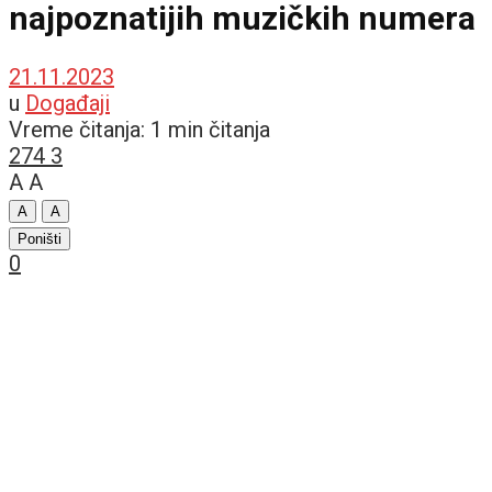
najpoznatijih muzičkih numera
21.11.2023
u
Događaji
Vreme čitanja: 1 min čitanja
274
3
A
A
A
A
Poništi
0