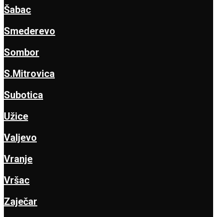
Šabac
Smederevo
Sombor
S.Mitrovica
Subotica
Užice
Valjevo
Vranje
Vršac
Zaječar