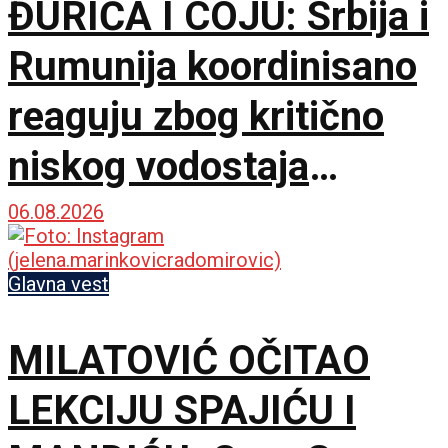
ĐURIĆA I COJU: Srbija i
Rumunija koordinisano
reaguju zbog kritično
niskog vodostaja
Dunava
06.08.2026
Glavna vest
MILATOVIĆ OČITAO
LEKCIJU SPAJIĆU I