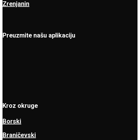
Zrenjanin
Preuzmite našu aplikaciju
Kroz okruge
Borski
Braničevski