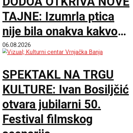
DODOA OTKRIVA NOVE
TAJNE: Izumrla ptica
nije bila onakva kakvom
je zamišljamo
06.08.2026
SPEKTAKL NA TRGU
KULTURE: Ivan Bosiljčić
otvara jubilarni 50.
Festival filmskog