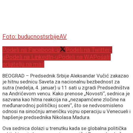
Foto: buducnostsrbijeAV
Podeli na Facebook-u
Podeli na Twitter-
u
Podeli na LinkedIn-u
Podeli na WA
Pošalji
prijatelju na mail
BEOGRAD – Predsednik Srbije Aleksandar Vučić zakazao
je hitnu sednicu Saveta za nacionalnu bezbednost za
sutra (nedelja, 4. januar) u 11 sati u zgradi Predsedništva
na Andrićevom vencu. Kako prenose „Novosti“, sednica je
sazvana kao hitna reakcija na „nezapamćene zločine na
međunarodnoj političkoj sceni“, što se nedvosmisleno
odnosi na sinoćnju američku vojnu operaciju u Venecueli i
hapšenje predsednika Nikolasa Madura.
Ova sednica dolazi u trenutku kada se globalna politička