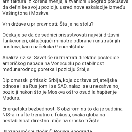
arhitektura iz korena menja, a zvanični Beograd pokušava
da definiše svoju poziciju usred nove eskalacije između
Vašingtona i Moskve.
Vrh države u pripravnosti: Šta je na stolu?
Očekuje se da će sednici prisustvovati najviši državni
funkcioneri, uključujući ministre odbrane i unutrašnjih
poslova, kao i načelnika Generalštaba:
Analiza rizika: Savet će razmatrati direktne posledice
američkog napada na Venecuelu po stabilnost
međunarodnog poretka i poziciju Srbije.
Diplomatski pritisak: Srbija, koja održava prijateljske
odnose i sa Rusijom i sa SAD, nalazi se u nezahvalnoj
poziciji nakon što je Moskva oštro osudila hapšenje
Madura.
Energetska bezbednost: S obzirom na to da je sudbina
NIS-a i nafte trenutno u fokusu, svaka globalna
nestabilnost direktno utiče na srpsko tržište.
„Nezapamćeni zločini“: Poruka Beograda