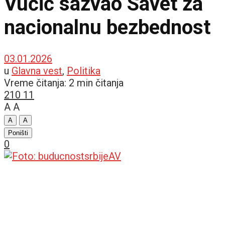
Vučić sazvao Savet za
nacionalnu bezbednost
03.01.2026
u
Glavna vest
,
Politika
Vreme čitanja: 2 min čitanja
210
11
A
A
A
A
Poništi
0