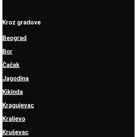
Kroz gradove
Beograd
Bor
Čačak
Jagodina
Kikinda
Kragujevac
Kraljevo
Kruševac