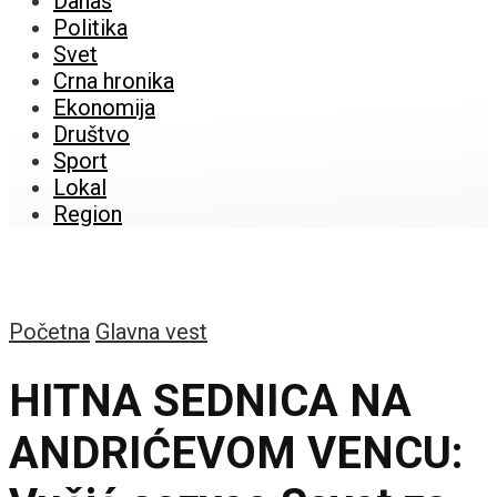
Danas
Politika
Svet
Crna hronika
Ekonomija
Društvo
Sport
Lokal
Region
Početna
Glavna vest
HITNA SEDNICA NA
ANDRIĆEVOM VENCU: