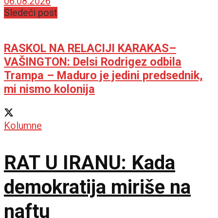
predstavnika
06.08.2026
Sledeći post
RASKOL NA RELACIJI KARAKAS–
VAŠINGTON: Delsi Rodrigez odbila
Trampa – Maduro je jedini predsednik,
mi nismo kolonija
Kolumne
RAT U IRANU: Kada
demokratija miriše na
naftu