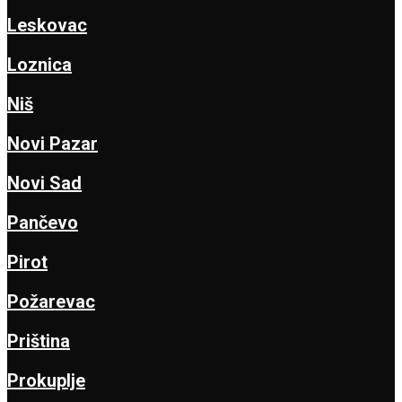
Leskovac
Loznica
Niš
Novi Pazar
Novi Sad
Pančevo
Pirot
Požarevac
Priština
Prokuplje