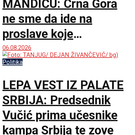
MANDIĆU: Crna Gora
ne sme da ide na
proslave koje
vaskrsavaju bol i
06.08.2026
stradanje Srba
Politika
LEPA VEST IZ PALATE
SRBIJA: Predsednik
Vučić prima učesnike
kampa Srbija te zove