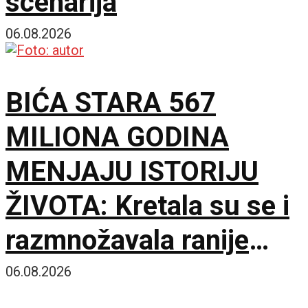
scenarija
06.08.2026
BIĆA STARA 567
MILIONA GODINA
MENJAJU ISTORIJU
ŽIVOTA: Kretala su se i
razmnožavala ranije
nego što se mislilo
06.08.2026