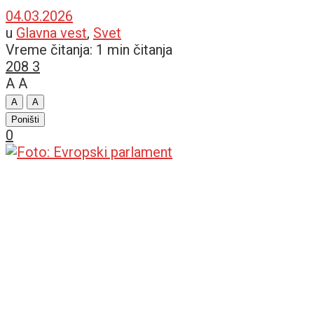
04.03.2026
u
Glavna vest
,
Svet
Vreme čitanja: 1 min čitanja
208
3
A
A
A
A
Poništi
0