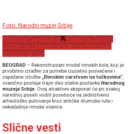
Foto: Narodni muzej Srbije
Podeli na Facebook-u
Podeli na Twitter-
u
Podeli na LinkedIn-u
Podeli na WA
Pošalji
prijatelju na mail
BEOGRAD
– Rekonstruisani model rimskih kola, koji je
prvobitno izrađen za potrebe izuzetno posvećene i
zapažene izložbe
„Rimskim carstvom na točkovima”
,
zvanično postaje trajni deo stalne postavke
Narodnog
muzeja Srbije
. Ovaj atraktivni eksponat će pri svakoj
narednoj poseti voditi posetioce na jedinstveno
arheološko putovanje kroz antičke drumske rute i
nekadašnje rimske stanice.
Slične vesti