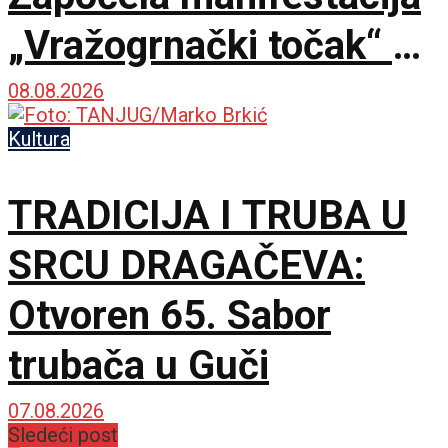
„Vražogrnački točak“ u
porti Hrama Svete
08.08.2026
Trojice
Kultura
TRADICIJA I TRUBA U
SRCU DRAGAČEVA:
Otvoren 65. Sabor
trubača u Guči
07.08.2026
Sledeći post