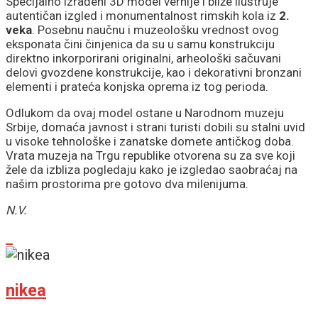
Specijalno izrađeni 3D model vernije i bliže ilustruje
autentičan izgled i monumentalnost rimskih kola iz
2.
veka
. Posebnu naučnu i muzeološku vrednost ovog
eksponata čini činjenica da su u samu konstrukciju
direktno inkorporirani originalni, arheološki sačuvani
delovi gvozdene konstrukcije, kao i dekorativni bronzani
elementi i prateća konjska oprema iz tog perioda.
Odlukom da ovaj model ostane u Narodnom muzeju
Srbije, domaća javnost i strani turisti dobili su stalni uvid
u visoke tehnološke i zanatske domete antičkog doba.
Vrata muzeja na Trgu republike otvorena su za sve koji
žele da izbliza pogledaju kako je izgledao saobraćaj na
našim prostorima pre gotovo dva milenijuma.
N.V.
nikea