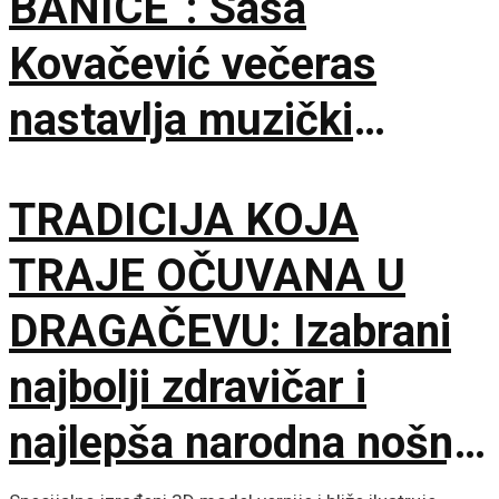
BANICE“: Saša
Kovačević večeras
nastavlja muzički
maraton u Beloj Palanci
TRADICIJA KOJA
TRAJE OČUVANA U
DRAGAČEVU: Izabrani
najbolji zdravičar i
najlepša narodna nošnja
na 65. Saboru trubača