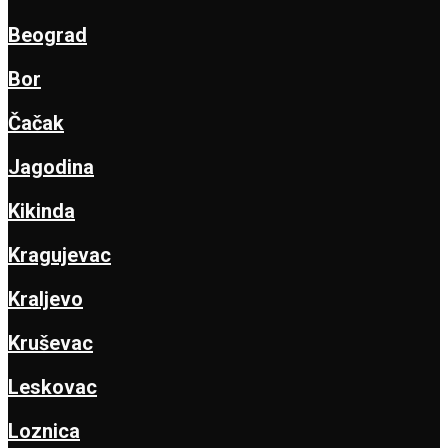
Beograd
Bor
Čačak
Jagodina
Kikinda
Kragujevac
Kraljevo
Kruševac
Leskovac
Loznica