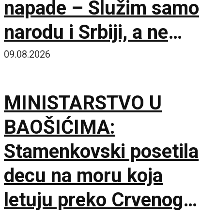
napade – Služim samo
narodu i Srbiji, a ne
stranim silama
09.08.2026
MINISTARSTVO U
BAOŠIĆIMA:
Stamenkovski posetila
decu na moru koja
letuju preko Crvenog