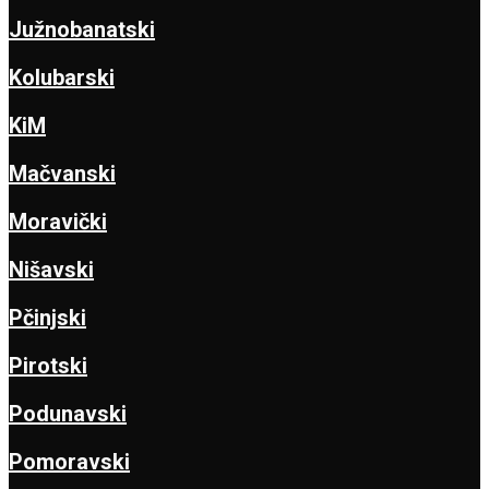
Južnobanatski
Kolubarski
KiM
Mačvanski
Moravički
Nišavski
Pčinjski
Pirotski
Podunavski
Pomoravski