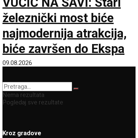
VUČIĆ NA SAVI: Stari
železnički most biće
najmodernija atrakcija,
biće završen do Ekspa
09.08.2026
Nema rezultata
Pogledaj sve rezultate
Kroz gradove