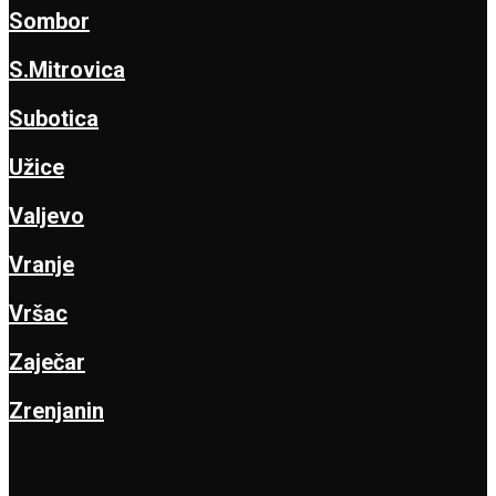
Sombor
S.Mitrovica
Subotica
Užice
Valjevo
Vranje
Vršac
Zaječar
Zrenjanin