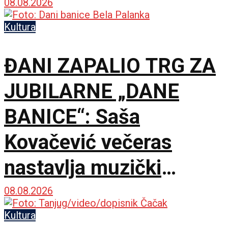
Popoviću
08.08.2026
Kultura
ĐANI ZAPALIO TRG ZA
JUBILARNE „DANE
BANICE“: Saša
Kovačević večeras
nastavlja muzički
maraton u Beloj Palanci
08.08.2026
Kultura