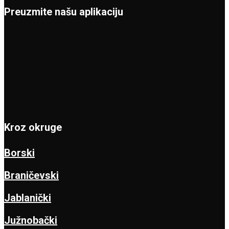
Preuzmite našu aplikaciju
Kroz okruge
Borski
Braničevski
Jablanički
Južnobački