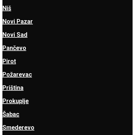
Niš
Novi Pazar
Novi Sad
Pančevo
Pirot
Požarevac
Priština
Prokuplje
Šabac
Smederevo