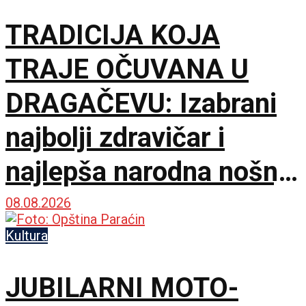
TRADICIJA KOJA
TRAJE OČUVANA U
DRAGAČEVU: Izabrani
najbolji zdravičar i
najlepša narodna nošnja
na 65. Saboru trubača
08.08.2026
Kultura
JUBILARNI MOTO-