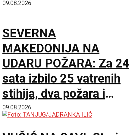
krsta
09.08.2026
SEVERNA
MAKEDONIJA NA
UDARU POŽARA: Za 24
sata izbilo 25 vatrenih
stihija, dva požara i
dalje aktivna
09.08.2026